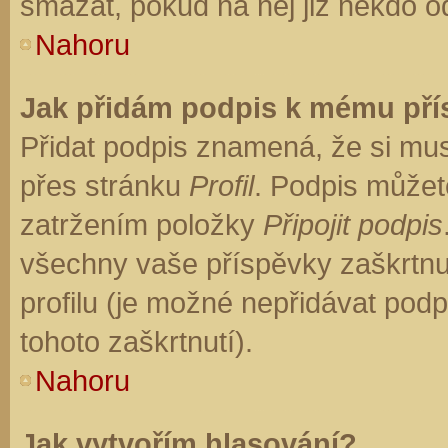
smazat, pokud na něj již někdo o
Nahoru
Jak přidám podpis k mému př
Přidat podpis znamená, že si musí
přes stránku
Profil
. Podpis můžet
zatržením položky
Připojit podpis
všechny vaše příspěvky zaškrtnu
profilu (je možné nepřidávat po
tohoto zaškrtnutí).
Nahoru
Jak vytvořím hlasování?