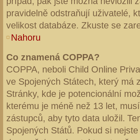
případ, pak jste možná nevložili 
pravidelně odstraňují uživatelé, k
velikost databáze. Zkuste se zare
Nahoru
Co znamená COPPA?
COPPA, neboli Child Online Priva
ve Spojených Státech, který má z
Stránky, kde je potencionální mož
kterému je méně než 13 let, mus
zástupců, aby tyto data uložil. Te
Spojených Států. Pokud si nejste jis