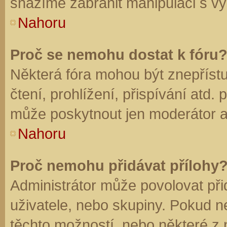
snažíme zabránit manipulaci s vý
Nahoru
Proč se nemohu dostat k fóru
Některá fóra mohou být znepříst
čtení, prohlížení, přispívání atd. 
může poskytnout jen moderátor a a
Nahoru
Proč nemohu přidávat přílohy
Administrátor může povolovat přid
uživatele, nebo skupiny. Pokud 
těchto možností, nebo některé z n