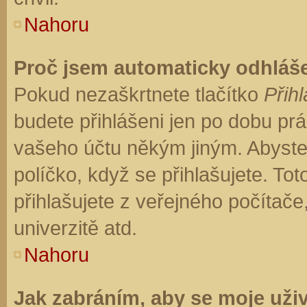
Nahoru
Proč jsem automaticky odhláš
Pokud nezaškrtnete tlačítko
Přihl
budete přihlášeni jen po dobu prá
vašeho účtu někým jiným. Abyste z
políčko, když se přihlašujete. T
přihlašujete z veřejného počítače
univerzitě atd.
Nahoru
Jak zabráním, aby se moje uži