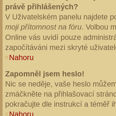
právě přihlášených?
V Uživatelském panelu najdete p
moji přítomnost na fóru
. Volbou 
Online vás uvidí pouze administrá
započítáváni mezi skryté uživatel
Nahoru
Zapomněl jsem heslo!
Nic se neděje, vaše heslo můžem
zmáčkněte na přihlašovací stránc
pokračujte dle instrukcí a téměř i
Nahoru