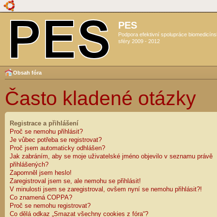
PES
Podpora efektivní spolupráce biomedicín
sféry 2009 - 2012
Obsah fóra
Často kladené otázky
Registrace a přihlášení
Proč se nemohu přihlásit?
Je vůbec potřeba se registrovat?
Proč jsem automaticky odhlášen?
Jak zabráním, aby se moje uživatelské jméno objevilo v seznamu právě
přihlášených?
Zapomněl jsem heslo!
Zaregistroval jsem se, ale nemohu se přihlásit!
V minulosti jsem se zaregistroval, ovšem nyní se nemohu přihlásit?!
Co znamená COPPA?
Proč se nemohu registrovat?
Co dělá odkaz „Smazat všechny cookies z fóra“?