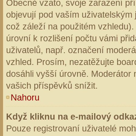
Obecně vzato, svoje zařazení př
objevují pod vaším uživatelským
což záleží na použitém vzhledu).
úrovní k rozlišení počtu vámi přid
uživatelů, např. označení moderá
vzhled. Prosím, nezatěžujte boar
dosáhli vyšší úrovně. Moderátor
vašich příspěvků snížit.
Nahoru
Když kliknu na e-mailový odkaz
Pouze registrovaní uživatelé moh