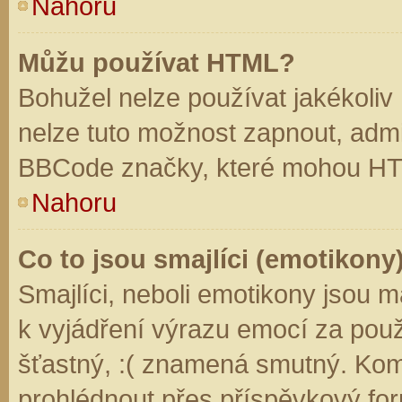
Nahoru
Můžu používat HTML?
Bohužel nelze používat jakékoliv
nelze tuto možnost zapnout, admi
BBCode značky, které mohou HT
Nahoru
Co to jsou smajlíci (emotikony
Smajlíci, neboli emotikony jsou m
k vyjádření výrazu emocí za použ
šťastný, :( znamená smutný. Kom
prohlédnout přes příspěvkový for