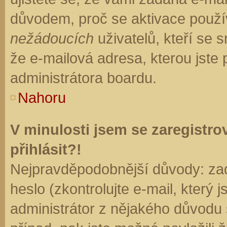
důvodem, proč se aktivace použí
nežádoucích
uživatelů, kteří se s
že e-mailová adresa, kterou jste p
administrátora boardu.
Nahoru
V minulosti jsem se zaregistr
přihlásit?!
Nejpravděpodobnější důvody: zad
heslo (zkontrolujte e-mail, který j
administrátor z nějakého důvodu 