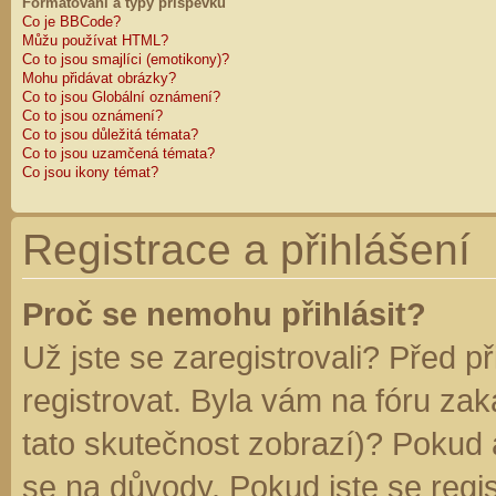
Formátování a typy příspěvků
Co je BBCode?
Můžu používat HTML?
Co to jsou smajlíci (emotikony)?
Mohu přidávat obrázky?
Co to jsou Globální oznámení?
Co to jsou oznámení?
Co to jsou důležitá témata?
Co to jsou uzamčená témata?
Co jsou ikony témat?
Registrace a přihlášení
Proč se nemohu přihlásit?
Už jste se zaregistrovali? Před p
registrovat. Byla vám na fóru za
tato skutečnost zobrazí)? Pokud a
se na důvody. Pokud jste se regist