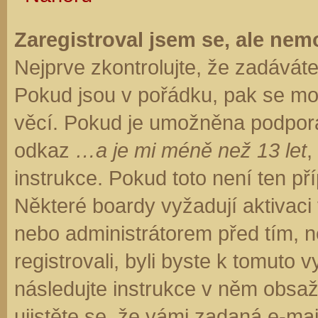
Zaregistroval jsem se, ale nemo
Nejprve zkontrolujte, že zadávát
Pokud jsou v pořádku, pak se moh
věcí. Pokud je umožněna podpora C
odkaz
…a je mi méně než 13 let
,
instrukce. Pokud toto není ten př
Některé boardy vyžadují aktivaci
nebo administrátorem před tím, ne
registrovali, byli byste k tomuto
následujte instrukce v něm obsaže
ujistěte se, že vámi zadaná e-ma