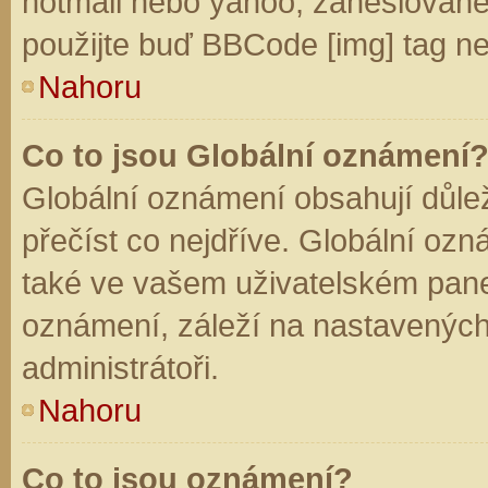
hotmail nebo yahoo, zaheslované
použijte buď BBCode [img] tag ne
Nahoru
Co to jsou Globální oznámení
Globální oznámení obsahují důleži
přečíst co nejdříve. Globální oz
také ve vašem uživatelském panelu
oznámení, záleží na nastavených
administrátoři.
Nahoru
Co to jsou oznámení?