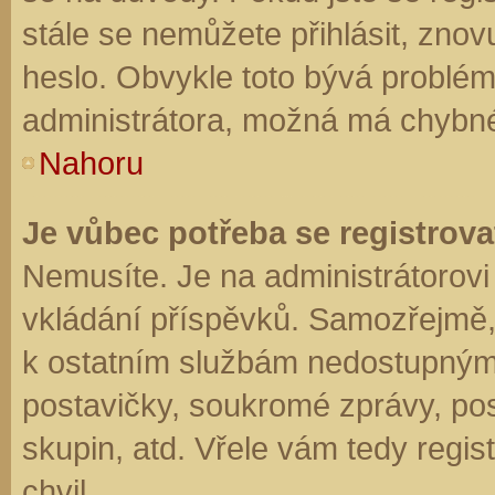
stále se nemůžete přihlásit, znov
heslo. Obvykle toto bývá problém
administrátora, možná má chybné
Nahoru
Je vůbec potřeba se registrova
Nemusíte. Je na administrátorovi f
vkládání příspěvků. Samozřejmě,
k ostatním službám nedostupným
postavičky, soukromé zprávy, posí
skupin, atd. Vřele vám tedy regis
chvil.