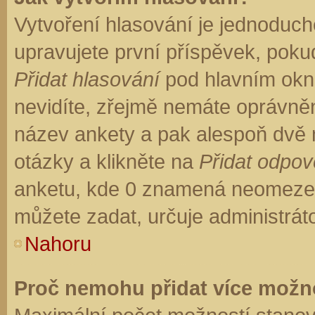
Vytvoření hlasování je jednoduch
upravujete první příspěvek, pokud
Přidat hlasování
pod hlavním okn
nevidíte, zřejmě nemáte oprávněn
název ankety a pak alespoň dvě
otázky a klikněte na
Přidat odpo
anketu, kde 0 znamená neomezen
můžete zadat, určuje administrát
Nahoru
Proč nemohu přidat více možno