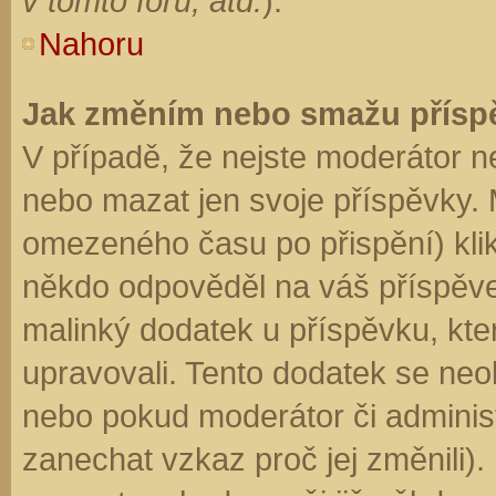
v tomto fóru, atd.
).
Nahoru
Jak změním nebo smažu přísp
V případě, že nejste moderátor n
nebo mazat jen svoje příspěvky. 
omezeného času po přispění) klik
někdo odpověděl na váš příspěve
malinký dodatek u příspěvku, kter
upravovali. Tento dodatek se neo
nebo pokud moderátor či administr
zanechat vzkaz proč jej změnili)