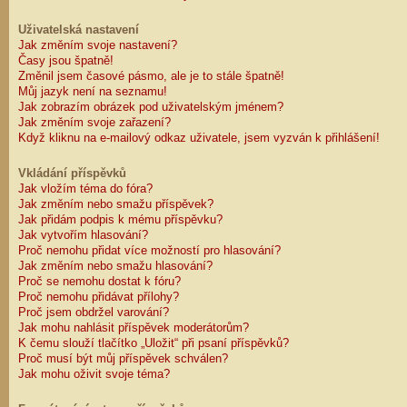
Uživatelská nastavení
Jak změním svoje nastavení?
Časy jsou špatně!
Změnil jsem časové pásmo, ale je to stále špatně!
Můj jazyk není na seznamu!
Jak zobrazím obrázek pod uživatelským jménem?
Jak změním svoje zařazení?
Když kliknu na e-mailový odkaz uživatele, jsem vyzván k přihlášení!
Vkládání příspěvků
Jak vložím téma do fóra?
Jak změním nebo smažu příspěvek?
Jak přidám podpis k mému příspěvku?
Jak vytvořím hlasování?
Proč nemohu přidat více možností pro hlasování?
Jak změním nebo smažu hlasování?
Proč se nemohu dostat k fóru?
Proč nemohu přidávat přílohy?
Proč jsem obdržel varování?
Jak mohu nahlásit příspěvek moderátorům?
K čemu slouží tlačítko „Uložit“ při psaní příspěvků?
Proč musí být můj příspěvek schválen?
Jak mohu oživit svoje téma?