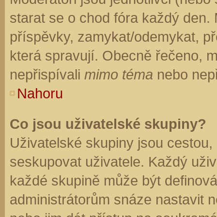
starat se o chod fóra každý den.
příspěvky, zamykat/odemykat, př
která spravují. Obecně řečeno, mo
nepřispívali
mimo téma
nebo nepři
Nahoru
Co jsou uživatelské skupiny?
Uživatelské skupiny jsou cestou,
seskupovat uživatele. Každý uživa
každé skupině může být definován
administrátorům snáze nastavit n