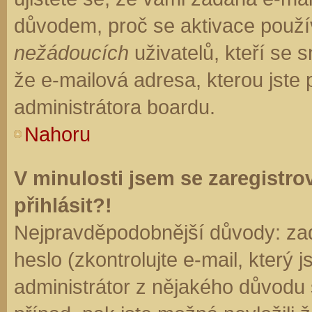
důvodem, proč se aktivace použí
nežádoucích
uživatelů, kteří se s
že e-mailová adresa, kterou jste p
administrátora boardu.
Nahoru
V minulosti jsem se zaregistr
přihlásit?!
Nejpravděpodobnější důvody: zad
heslo (zkontrolujte e-mail, který j
administrátor z nějakého důvodu 