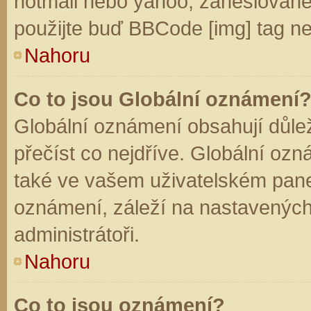
hotmail nebo yahoo, zaheslované
použijte buď BBCode [img] tag ne
Nahoru
Co to jsou Globální oznámení
Globální oznámení obsahují důleži
přečíst co nejdříve. Globální oz
také ve vašem uživatelském panelu
oznámení, záleží na nastavených
administrátoři.
Nahoru
Co to jsou oznámení?