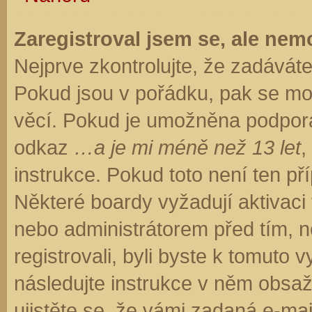
Zaregistroval jsem se, ale nemo
Nejprve zkontrolujte, že zadávát
Pokud jsou v pořádku, pak se moh
věcí. Pokud je umožněna podpora C
odkaz
…a je mi méně než 13 let
,
instrukce. Pokud toto není ten př
Některé boardy vyžadují aktivaci
nebo administrátorem před tím, ne
registrovali, byli byste k tomuto
následujte instrukce v něm obsaže
ujistěte se, že vámi zadaná e-ma