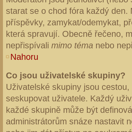
starat se o chod fóra každý den.
příspěvky, zamykat/odemykat, př
která spravují. Obecně řečeno, mo
nepřispívali
mimo téma
nebo nepři
Nahoru
Co jsou uživatelské skupiny?
Uživatelské skupiny jsou cestou,
seskupovat uživatele. Každý uživa
každé skupině může být definován
administrátorům snáze nastavit n