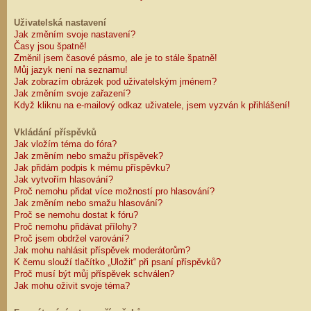
Uživatelská nastavení
Jak změním svoje nastavení?
Časy jsou špatně!
Změnil jsem časové pásmo, ale je to stále špatně!
Můj jazyk není na seznamu!
Jak zobrazím obrázek pod uživatelským jménem?
Jak změním svoje zařazení?
Když kliknu na e-mailový odkaz uživatele, jsem vyzván k přihlášení!
Vkládání příspěvků
Jak vložím téma do fóra?
Jak změním nebo smažu příspěvek?
Jak přidám podpis k mému příspěvku?
Jak vytvořím hlasování?
Proč nemohu přidat více možností pro hlasování?
Jak změním nebo smažu hlasování?
Proč se nemohu dostat k fóru?
Proč nemohu přidávat přílohy?
Proč jsem obdržel varování?
Jak mohu nahlásit příspěvek moderátorům?
K čemu slouží tlačítko „Uložit“ při psaní příspěvků?
Proč musí být můj příspěvek schválen?
Jak mohu oživit svoje téma?