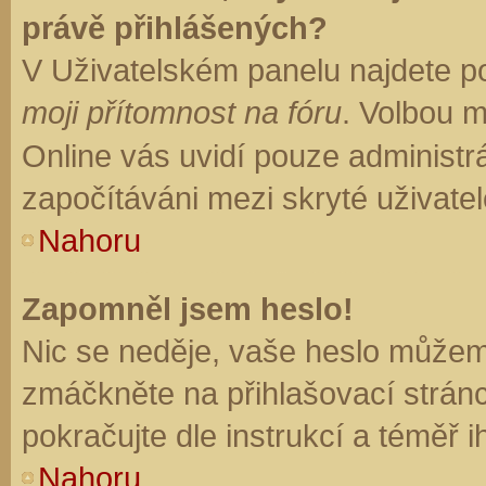
právě přihlášených?
V Uživatelském panelu najdete p
moji přítomnost na fóru
. Volbou 
Online vás uvidí pouze administrá
započítáváni mezi skryté uživatel
Nahoru
Zapomněl jsem heslo!
Nic se neděje, vaše heslo můžem
zmáčkněte na přihlašovací stránc
pokračujte dle instrukcí a téměř i
Nahoru