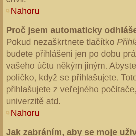
Nahoru
Proč jsem automaticky odhláš
Pokud nezaškrtnete tlačítko
Přihl
budete přihlášeni jen po dobu prá
vašeho účtu někým jiným. Abyste z
políčko, když se přihlašujete. T
přihlašujete z veřejného počítače
univerzitě atd.
Nahoru
Jak zabráním, aby se moje uži