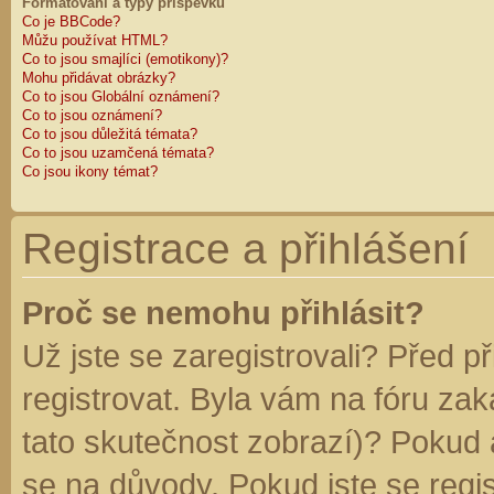
Formátování a typy příspěvků
Co je BBCode?
Můžu používat HTML?
Co to jsou smajlíci (emotikony)?
Mohu přidávat obrázky?
Co to jsou Globální oznámení?
Co to jsou oznámení?
Co to jsou důležitá témata?
Co to jsou uzamčená témata?
Co jsou ikony témat?
Registrace a přihlášení
Proč se nemohu přihlásit?
Už jste se zaregistrovali? Před p
registrovat. Byla vám na fóru za
tato skutečnost zobrazí)? Pokud a
se na důvody. Pokud jste se regist