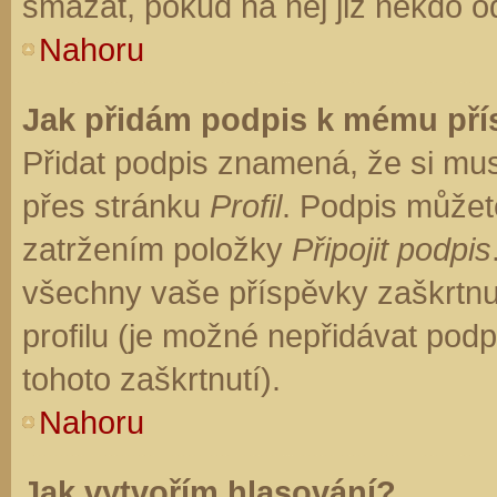
smazat, pokud na něj již někdo o
Nahoru
Jak přidám podpis k mému př
Přidat podpis znamená, že si musí
přes stránku
Profil
. Podpis můžet
zatržením položky
Připojit podpis
všechny vaše příspěvky zaškrtnu
profilu (je možné nepřidávat po
tohoto zaškrtnutí).
Nahoru
Jak vytvořím hlasování?