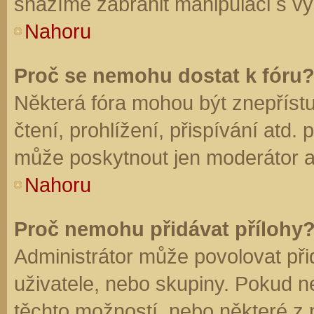
snažíme zabránit manipulaci s vý
Nahoru
Proč se nemohu dostat k fóru
Některá fóra mohou být znepříst
čtení, prohlížení, přispívání atd. 
může poskytnout jen moderátor a a
Nahoru
Proč nemohu přidávat přílohy
Administrátor může povolovat přid
uživatele, nebo skupiny. Pokud 
těchto možností, nebo některé z n