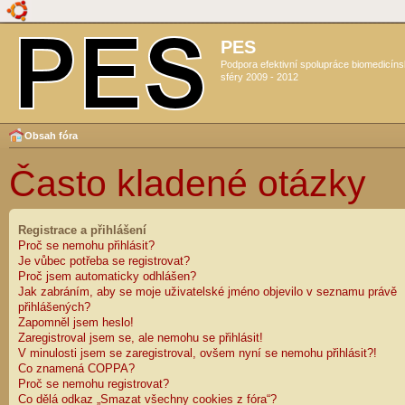
PES
Podpora efektivní spolupráce biomedicín
sféry 2009 - 2012
Obsah fóra
Často kladené otázky
Registrace a přihlášení
Proč se nemohu přihlásit?
Je vůbec potřeba se registrovat?
Proč jsem automaticky odhlášen?
Jak zabráním, aby se moje uživatelské jméno objevilo v seznamu právě
přihlášených?
Zapomněl jsem heslo!
Zaregistroval jsem se, ale nemohu se přihlásit!
V minulosti jsem se zaregistroval, ovšem nyní se nemohu přihlásit?!
Co znamená COPPA?
Proč se nemohu registrovat?
Co dělá odkaz „Smazat všechny cookies z fóra“?