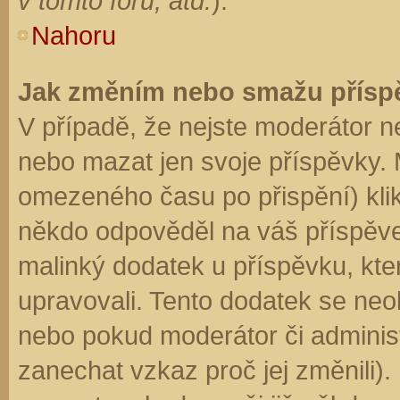
v tomto fóru, atd.
).
Nahoru
Jak změním nebo smažu přísp
V případě, že nejste moderátor n
nebo mazat jen svoje příspěvky. 
omezeného času po přispění) klik
někdo odpověděl na váš příspěve
malinký dodatek u příspěvku, kter
upravovali. Tento dodatek se neo
nebo pokud moderátor či administr
zanechat vzkaz proč jej změnili)