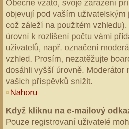
Obecně vzato, svoje zařazení př
objevují pod vaším uživatelským
což záleží na použitém vzhledu).
úrovní k rozlišení počtu vámi přid
uživatelů, např. označení moderá
vzhled. Prosím, nezatěžujte boar
dosáhli vyšší úrovně. Moderátor
vašich příspěvků snížit.
Nahoru
Když kliknu na e-mailový odkaz
Pouze registrovaní uživatelé moh