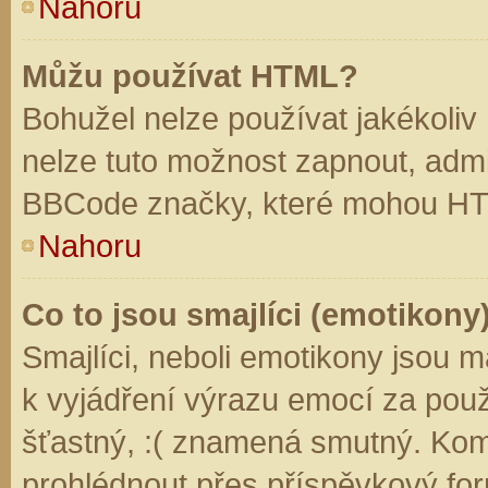
Nahoru
Můžu používat HTML?
Bohužel nelze používat jakékoliv
nelze tuto možnost zapnout, admi
BBCode značky, které mohou HT
Nahoru
Co to jsou smajlíci (emotikony
Smajlíci, neboli emotikony jsou m
k vyjádření výrazu emocí za použ
šťastný, :( znamená smutný. Kom
prohlédnout přes příspěvkový for