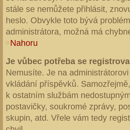
stále se nemůžete přihlásit, znov
heslo. Obvykle toto bývá problém
administrátora, možná má chybné
Nahoru
Je vůbec potřeba se registrova
Nemusíte. Je na administrátorovi f
vkládání příspěvků. Samozřejmě,
k ostatním službám nedostupným
postavičky, soukromé zprávy, posí
skupin, atd. Vřele vám tedy regis
chvil.