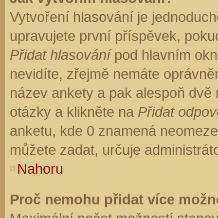
Vytvoření hlasování je jednoduch
upravujete první příspěvek, pokud
Přidat hlasování
pod hlavním okn
nevidíte, zřejmě nemáte oprávněn
název ankety a pak alespoň dvě
otázky a klikněte na
Přidat odpo
anketu, kde 0 znamená neomezen
můžete zadat, určuje administrát
Nahoru
Proč nemohu přidat více možno