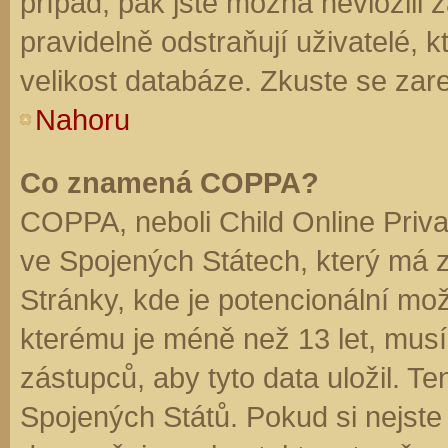
případ, pak jste možná nevložili 
pravidelně odstraňují uživatelé, k
velikost databáze. Zkuste se zare
Nahoru
Co znamená COPPA?
COPPA, neboli Child Online Priva
ve Spojených Státech, který má z
Stránky, kde je potencionální mož
kterému je méně než 13 let, mus
zástupců, aby tyto data uložil. Te
Spojených Států. Pokud si nejste jis