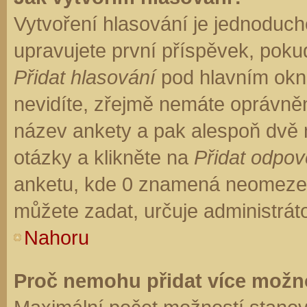
Vytvoření hlasování je jednoduch
upravujete první příspěvek, pokud
Přidat hlasování
pod hlavním okn
nevidíte, zřejmě nemáte oprávněn
název ankety a pak alespoň dvě
otázky a klikněte na
Přidat odpo
anketu, kde 0 znamená neomezen
můžete zadat, určuje administrát
Nahoru
Proč nemohu přidat více možno