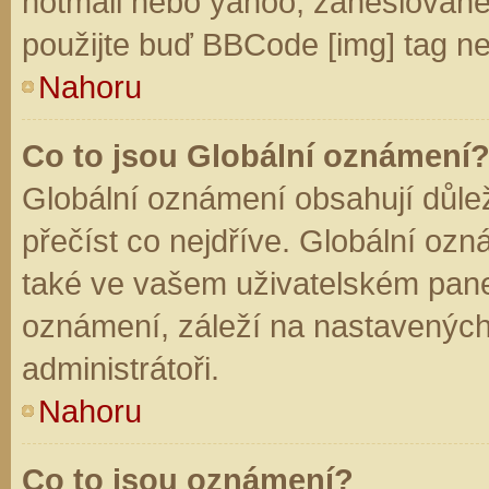
hotmail nebo yahoo, zaheslované
použijte buď BBCode [img] tag ne
Nahoru
Co to jsou Globální oznámení
Globální oznámení obsahují důleži
přečíst co nejdříve. Globální oz
také ve vašem uživatelském panelu
oznámení, záleží na nastavených
administrátoři.
Nahoru
Co to jsou oznámení?