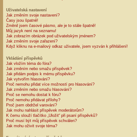
Uživatelská nastavení
Jak změním svoje nastavení?
Časy jsou špatně!
Změnil jsem časové pásmo, ale je to stále špatně!
Můj jazyk není na seznamu!
Jak zobrazím obrázek pod uživatelským jménem?
Jak změním svoje zařazení?
Když kliknu na e-mailový odkaz uživatele, jsem vyzván k přihlášení!
Vkládání příspěvků
Jak vložím téma do fóra?
Jak změním nebo smažu příspěvek?
Jak přidám podpis k mému příspěvku?
Jak vytvořím hlasování?
Proč nemohu přidat více možností pro hlasování?
Jak změním nebo smažu hlasování?
Proč se nemohu dostat k fóru?
Proč nemohu přidávat přílohy?
Proč jsem obdržel varování?
Jak mohu nahlásit příspěvek moderátorům?
K čemu slouží tlačítko „Uložit“ při psaní příspěvků?
Proč musí být můj příspěvek schválen?
Jak mohu oživit svoje téma?