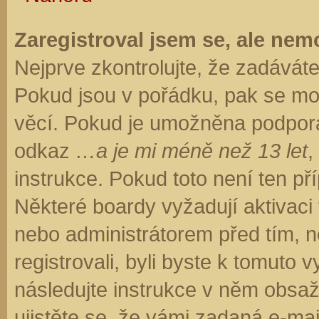
Zaregistroval jsem se, ale nemo
Nejprve zkontrolujte, že zadávát
Pokud jsou v pořádku, pak se moh
věcí. Pokud je umožněna podpora C
odkaz
…a je mi méně než 13 let
,
instrukce. Pokud toto není ten př
Některé boardy vyžadují aktivaci
nebo administrátorem před tím, ne
registrovali, byli byste k tomuto
následujte instrukce v něm obsaže
ujistěte se, že vámi zadaná e-ma