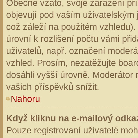
Obecně vzato, svoje zařazení př
objevují pod vaším uživatelským
což záleží na použitém vzhledu).
úrovní k rozlišení počtu vámi přid
uživatelů, např. označení moderá
vzhled. Prosím, nezatěžujte boar
dosáhli vyšší úrovně. Moderátor
vašich příspěvků snížit.
Nahoru
Když kliknu na e-mailový odkaz
Pouze registrovaní uživatelé moh