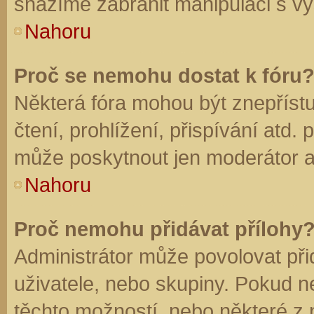
snažíme zabránit manipulaci s vý
Nahoru
Proč se nemohu dostat k fóru
Některá fóra mohou být znepříst
čtení, prohlížení, přispívání atd. 
může poskytnout jen moderátor a a
Nahoru
Proč nemohu přidávat přílohy
Administrátor může povolovat přid
uživatele, nebo skupiny. Pokud 
těchto možností, nebo některé z n