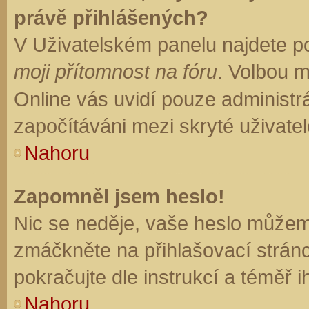
právě přihlášených?
V Uživatelském panelu najdete p
moji přítomnost na fóru
. Volbou 
Online vás uvidí pouze administrá
započítáváni mezi skryté uživatel
Nahoru
Zapomněl jsem heslo!
Nic se neděje, vaše heslo můžem
zmáčkněte na přihlašovací stránc
pokračujte dle instrukcí a téměř i
Nahoru