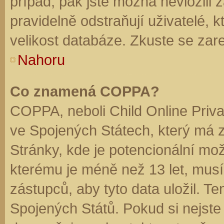
případ, pak jste možná nevložili 
pravidelně odstraňují uživatelé, k
velikost databáze. Zkuste se zare
Nahoru
Co znamená COPPA?
COPPA, neboli Child Online Priva
ve Spojených Státech, který má z
Stránky, kde je potencionální mož
kterému je méně než 13 let, mus
zástupců, aby tyto data uložil. Te
Spojených Států. Pokud si nejste jis