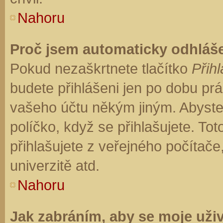
Nahoru
Proč jsem automaticky odhláš
Pokud nezaškrtnete tlačítko
Přihl
budete přihlášeni jen po dobu prá
vašeho účtu někým jiným. Abyste z
políčko, když se přihlašujete. T
přihlašujete z veřejného počítače
univerzitě atd.
Nahoru
Jak zabráním, aby se moje uži