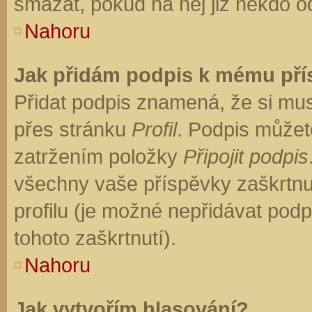
smazat, pokud na něj již někdo o
Nahoru
Jak přidám podpis k mému př
Přidat podpis znamená, že si musí
přes stránku
Profil
. Podpis můžet
zatržením položky
Připojit podpis
všechny vaše příspěvky zaškrtnu
profilu (je možné nepřidávat po
tohoto zaškrtnutí).
Nahoru
Jak vytvořím hlasování?