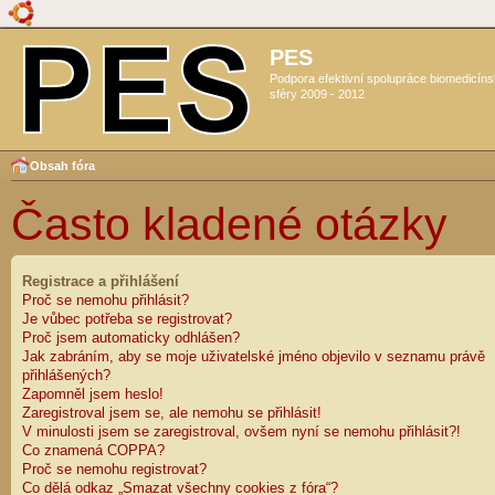
PES
Podpora efektivní spolupráce biomedicín
sféry 2009 - 2012
Obsah fóra
Často kladené otázky
Registrace a přihlášení
Proč se nemohu přihlásit?
Je vůbec potřeba se registrovat?
Proč jsem automaticky odhlášen?
Jak zabráním, aby se moje uživatelské jméno objevilo v seznamu právě
přihlášených?
Zapomněl jsem heslo!
Zaregistroval jsem se, ale nemohu se přihlásit!
V minulosti jsem se zaregistroval, ovšem nyní se nemohu přihlásit?!
Co znamená COPPA?
Proč se nemohu registrovat?
Co dělá odkaz „Smazat všechny cookies z fóra“?