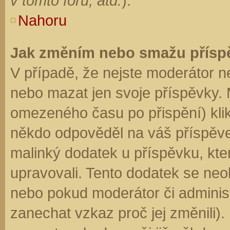
v tomto fóru, atd.
).
Nahoru
Jak změním nebo smažu přísp
V případě, že nejste moderátor n
nebo mazat jen svoje příspěvky. 
omezeného času po přispění) klik
někdo odpověděl na váš příspěve
malinký dodatek u příspěvku, kter
upravovali. Tento dodatek se neo
nebo pokud moderátor či administr
zanechat vzkaz proč jej změnili)