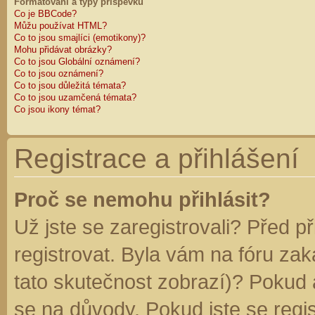
Formátování a typy příspěvků
Co je BBCode?
Můžu používat HTML?
Co to jsou smajlíci (emotikony)?
Mohu přidávat obrázky?
Co to jsou Globální oznámení?
Co to jsou oznámení?
Co to jsou důležitá témata?
Co to jsou uzamčená témata?
Co jsou ikony témat?
Registrace a přihlášení
Proč se nemohu přihlásit?
Už jste se zaregistrovali? Před p
registrovat. Byla vám na fóru za
tato skutečnost zobrazí)? Pokud a
se na důvody. Pokud jste se regist