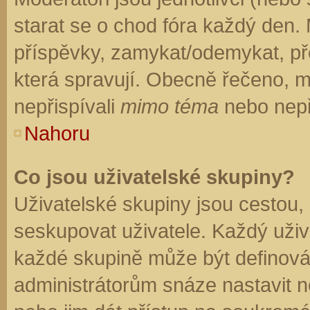
starat se o chod fóra každý den.
příspěvky, zamykat/odemykat, př
která spravují. Obecně řečeno, mo
nepřispívali
mimo téma
nebo nepři
Nahoru
Co jsou uživatelské skupiny?
Uživatelské skupiny jsou cestou,
seskupovat uživatele. Každý uživa
každé skupině může být definován
administrátorům snáze nastavit n