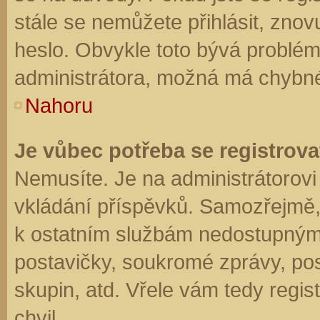
stále se nemůžete přihlásit, znov
heslo. Obvykle toto bývá problém
administrátora, možná má chybné
Nahoru
Je vůbec potřeba se registrova
Nemusíte. Je na administrátorovi f
vkládání příspěvků. Samozřejmě,
k ostatním službám nedostupným
postavičky, soukromé zprávy, posí
skupin, atd. Vřele vám tedy regis
chvil.