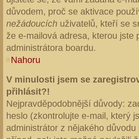
důvodem, proč se aktivace použí
nežádoucích
uživatelů, kteří se s
že e-mailová adresa, kterou jste p
administrátora boardu.
Nahoru
V minulosti jsem se zaregistr
přihlásit?!
Nejpravděpodobnější důvody: zad
heslo (zkontrolujte e-mail, který j
administrátor z nějakého důvodu 