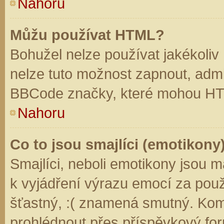
Nahoru
Můžu používat HTML?
Bohužel nelze používat jakékoliv
nelze tuto možnost zapnout, admi
BBCode značky, které mohou HT
Nahoru
Co to jsou smajlíci (emotikony
Smajlíci, neboli emotikony jsou m
k vyjádření výrazu emocí za použ
šťastný, :( znamená smutný. Kom
prohlédnout přes příspěvkový for