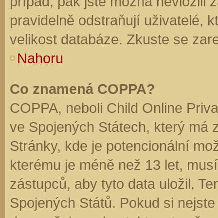
případ, pak jste možná nevložili 
pravidelně odstraňují uživatelé, k
velikost databáze. Zkuste se zare
Nahoru
Co znamená COPPA?
COPPA, neboli Child Online Priva
ve Spojených Státech, který má z
Stránky, kde je potencionální mož
kterému je méně než 13 let, mus
zástupců, aby tyto data uložil. Te
Spojených Států. Pokud si nejste jis