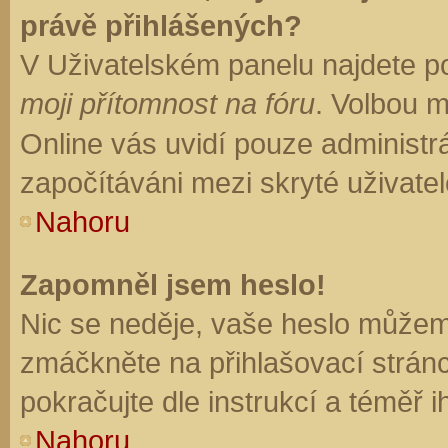
právě přihlášených?
V Uživatelském panelu najdete p
moji přítomnost na fóru
. Volbou 
Online vás uvidí pouze administrá
započítáváni mezi skryté uživatel
Nahoru
Zapomněl jsem heslo!
Nic se neděje, vaše heslo můžem
zmáčkněte na přihlašovací stránc
pokračujte dle instrukcí a téměř i
Nahoru