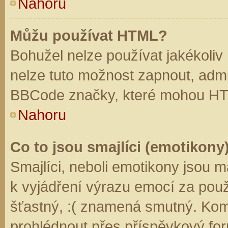
Nahoru
Můžu používat HTML?
Bohužel nelze používat jakékoliv
nelze tuto možnost zapnout, admi
BBCode značky, které mohou HT
Nahoru
Co to jsou smajlíci (emotikony
Smajlíci, neboli emotikony jsou m
k vyjádření výrazu emocí za použ
šťastný, :( znamená smutný. Kom
prohlédnout přes příspěvkový for