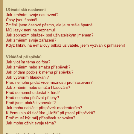
Uživatelská nastavení
Jak změním svoje nastavení?
Časy jsou špatně!
Změnil jsem časové pásmo, ale je to stále špatně!
Můj jazyk není na seznamu!
Jak zobrazím obrázek pod uživatelským jménem?
Jak změním svoje zařazení?
Když kliknu na e-mailový odkaz uživatele, jsem vyzván k přihlášení!
Vkládání příspěvků
Jak vložím téma do fóra?
Jak změním nebo smažu příspěvek?
Jak přidám podpis k mému příspěvku?
Jak vytvořím hlasování?
Proč nemohu přidat více možností pro hlasování?
Jak změním nebo smažu hlasování?
Proč se nemohu dostat k fóru?
Proč nemohu přidávat přílohy?
Proč jsem obdržel varování?
Jak mohu nahlásit příspěvek moderátorům?
K čemu slouží tlačítko „Uložit“ při psaní příspěvků?
Proč musí být můj příspěvek schválen?
Jak mohu oživit svoje téma?