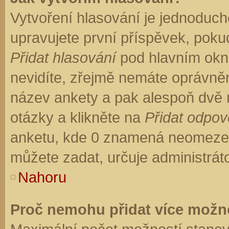
Vytvoření hlasování je jednoduch
upravujete první příspěvek, pokud
Přidat hlasování
pod hlavním okn
nevidíte, zřejmě nemáte oprávněn
název ankety a pak alespoň dvě
otázky a klikněte na
Přidat odpo
anketu, kde 0 znamená neomezen
můžete zadat, určuje administrát
Nahoru
Proč nemohu přidat více možno