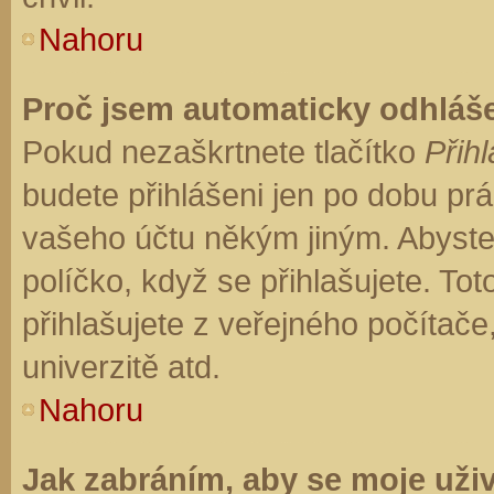
Nahoru
Proč jsem automaticky odhláš
Pokud nezaškrtnete tlačítko
Přihl
budete přihlášeni jen po dobu prá
vašeho účtu někým jiným. Abyste z
políčko, když se přihlašujete. T
přihlašujete z veřejného počítače
univerzitě atd.
Nahoru
Jak zabráním, aby se moje uži