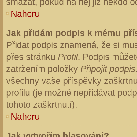
smazat, pokud na něj již někdo o
Nahoru
Jak přidám podpis k mému př
Přidat podpis znamená, že si musí
přes stránku
Profil
. Podpis můžet
zatržením položky
Připojit podpis
všechny vaše příspěvky zaškrtnu
profilu (je možné nepřidávat po
tohoto zaškrtnutí).
Nahoru
Jak vytvořím hlasování?