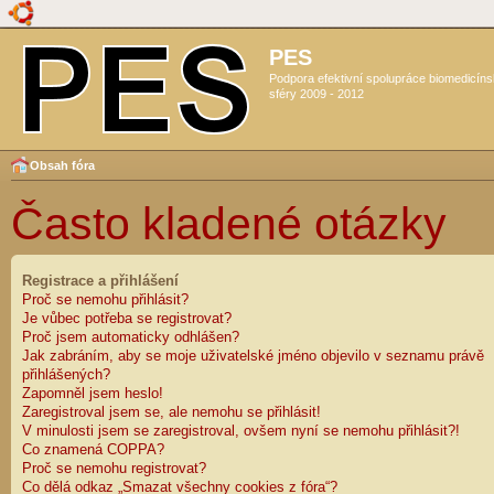
PES
Podpora efektivní spolupráce biomedicín
sféry 2009 - 2012
Obsah fóra
Často kladené otázky
Registrace a přihlášení
Proč se nemohu přihlásit?
Je vůbec potřeba se registrovat?
Proč jsem automaticky odhlášen?
Jak zabráním, aby se moje uživatelské jméno objevilo v seznamu právě
přihlášených?
Zapomněl jsem heslo!
Zaregistroval jsem se, ale nemohu se přihlásit!
V minulosti jsem se zaregistroval, ovšem nyní se nemohu přihlásit?!
Co znamená COPPA?
Proč se nemohu registrovat?
Co dělá odkaz „Smazat všechny cookies z fóra“?