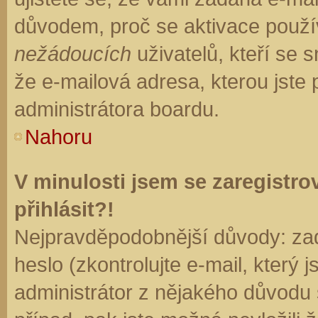
důvodem, proč se aktivace použí
nežádoucích
uživatelů, kteří se s
že e-mailová adresa, kterou jste p
administrátora boardu.
Nahoru
V minulosti jsem se zaregistr
přihlásit?!
Nejpravděpodobnější důvody: zad
heslo (zkontrolujte e-mail, který j
administrátor z nějakého důvodu 