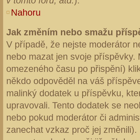
v tomto fóru, atd.
).
Nahoru
Jak změním nebo smažu přísp
V případě, že nejste moderátor n
nebo mazat jen svoje příspěvky. 
omezeného času po přispění) klik
někdo odpověděl na váš příspěve
malinký dodatek u příspěvku, kter
upravovali. Tento dodatek se neo
nebo pokud moderátor či administr
zanechat vzkaz proč jej změnili)