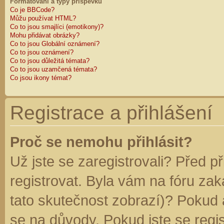
Formátování a typy příspěvků
Co je BBCode?
Můžu používat HTML?
Co to jsou smajlíci (emotikony)?
Mohu přidávat obrázky?
Co to jsou Globální oznámení?
Co to jsou oznámení?
Co to jsou důležitá témata?
Co to jsou uzamčená témata?
Co jsou ikony témat?
Registrace a přihlášení
Proč se nemohu přihlásit?
Už jste se zaregistrovali? Před p
registrovat. Byla vám na fóru za
tato skutečnost zobrazí)? Pokud a
se na důvody. Pokud jste se regist