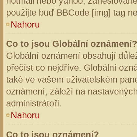
hotmail nebo yahoo, zaheslované
použijte buď BBCode [img] tag ne
Nahoru
Co to jsou Globální oznámení
Globální oznámení obsahují důleži
přečíst co nejdříve. Globální oz
také ve vašem uživatelském panelu
oznámení, záleží na nastavených
administrátoři.
Nahoru
Co to jsou oznámení?