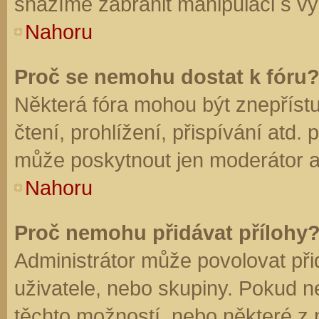
snažíme zabránit manipulaci s vý
Nahoru
Proč se nemohu dostat k fóru
Některá fóra mohou být znepříst
čtení, prohlížení, přispívání atd. 
může poskytnout jen moderátor a a
Nahoru
Proč nemohu přidávat přílohy
Administrátor může povolovat přid
uživatele, nebo skupiny. Pokud 
těchto možností, nebo některé z n