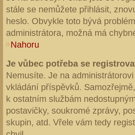
stále se nemůžete přihlásit, znov
heslo. Obvykle toto bývá problém
administrátora, možná má chybné
Nahoru
Je vůbec potřeba se registrova
Nemusíte. Je na administrátorovi f
vkládání příspěvků. Samozřejmě,
k ostatním službám nedostupným
postavičky, soukromé zprávy, posí
skupin, atd. Vřele vám tedy regis
chvil.