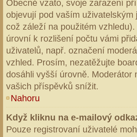
Obecně vzato, svoje zařazení př
objevují pod vaším uživatelským
což záleží na použitém vzhledu).
úrovní k rozlišení počtu vámi přid
uživatelů, např. označení moderá
vzhled. Prosím, nezatěžujte boar
dosáhli vyšší úrovně. Moderátor
vašich příspěvků snížit.
Nahoru
Když kliknu na e-mailový odkaz
Pouze registrovaní uživatelé moh