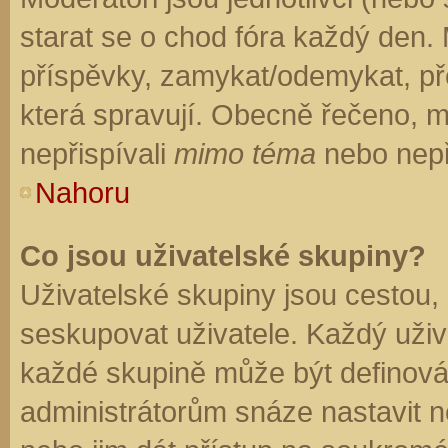
starat se o chod fóra každý den.
příspěvky, zamykat/odemykat, př
která spravují. Obecně řečeno, mo
nepřispívali
mimo téma
nebo nepři
Nahoru
Co jsou uživatelské skupiny?
Uživatelské skupiny jsou cestou,
seskupovat uživatele. Každý uživa
každé skupině může být definován
administrátorům snáze nastavit n