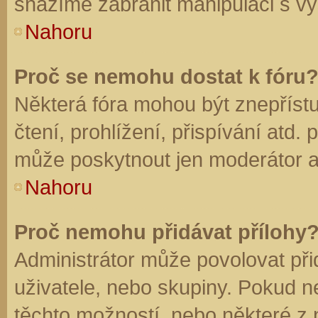
snažíme zabránit manipulaci s vý
Nahoru
Proč se nemohu dostat k fóru
Některá fóra mohou být znepříst
čtení, prohlížení, přispívání atd. 
může poskytnout jen moderátor a a
Nahoru
Proč nemohu přidávat přílohy
Administrátor může povolovat přid
uživatele, nebo skupiny. Pokud 
těchto možností, nebo některé z n