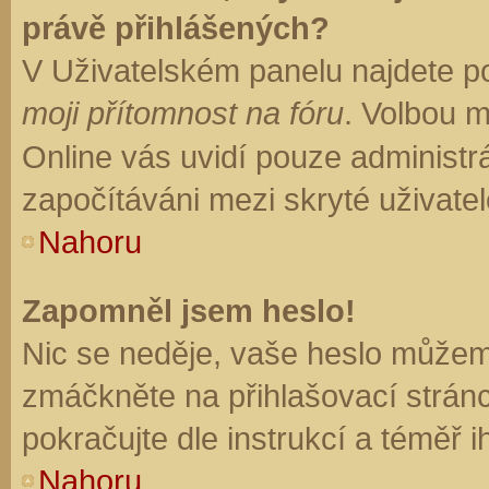
právě přihlášených?
V Uživatelském panelu najdete p
moji přítomnost na fóru
. Volbou 
Online vás uvidí pouze administrá
započítáváni mezi skryté uživatel
Nahoru
Zapomněl jsem heslo!
Nic se neděje, vaše heslo můžem
zmáčkněte na přihlašovací stránc
pokračujte dle instrukcí a téměř i
Nahoru