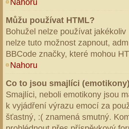
Nahoru
Můžu používat HTML?
Bohužel nelze používat jakékoliv
nelze tuto možnost zapnout, admi
BBCode značky, které mohou HT
Nahoru
Co to jsou smajlíci (emotikony
Smajlíci, neboli emotikony jsou m
k vyjádření výrazu emocí za použ
šťastný, :( znamená smutný. Kom
prohlédnout přes příspěvkový for