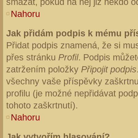
smazat, pokud na něj již někdo o
Nahoru
Jak přidám podpis k mému př
Přidat podpis znamená, že si musí
přes stránku
Profil
. Podpis můžet
zatržením položky
Připojit podpis
všechny vaše příspěvky zaškrtnu
profilu (je možné nepřidávat po
tohoto zaškrtnutí).
Nahoru
Jak vytvořím hlasování?