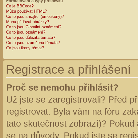
Formátování a typy příspěvků
Co je BBCode?
Můžu používat HTML?
Co to jsou smajlíci (emotikony)?
Mohu přidávat obrázky?
Co to jsou Globální oznámení?
Co to jsou oznámení?
Co to jsou důležitá témata?
Co to jsou uzamčená témata?
Co jsou ikony témat?
Registrace a přihlášení
Proč se nemohu přihlásit?
Už jste se zaregistrovali? Před p
registrovat. Byla vám na fóru za
tato skutečnost zobrazí)? Pokud a
se na důvody. Pokud jste se regist