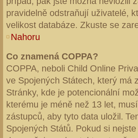
případ, pak jste možná nevložili 
pravidelně odstraňují uživatelé, k
velikost databáze. Zkuste se zare
Nahoru
Co znamená COPPA?
COPPA, neboli Child Online Priva
ve Spojených Státech, který má z
Stránky, kde je potencionální mož
kterému je méně než 13 let, mus
zástupců, aby tyto data uložil. Te
Spojených Států. Pokud si nejste jis