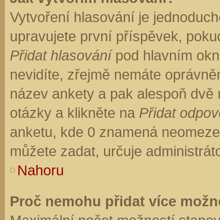
Vytvoření hlasování je jednoduch
upravujete první příspěvek, pokud
Přidat hlasování
pod hlavním okn
nevidíte, zřejmě nemáte oprávněn
název ankety a pak alespoň dvě
otázky a klikněte na
Přidat odpo
anketu, kde 0 znamená neomezen
můžete zadat, určuje administrát
Nahoru
Proč nemohu přidat více možno