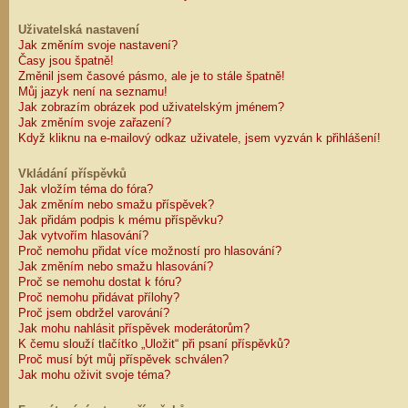
Uživatelská nastavení
Jak změním svoje nastavení?
Časy jsou špatně!
Změnil jsem časové pásmo, ale je to stále špatně!
Můj jazyk není na seznamu!
Jak zobrazím obrázek pod uživatelským jménem?
Jak změním svoje zařazení?
Když kliknu na e-mailový odkaz uživatele, jsem vyzván k přihlášení!
Vkládání příspěvků
Jak vložím téma do fóra?
Jak změním nebo smažu příspěvek?
Jak přidám podpis k mému příspěvku?
Jak vytvořím hlasování?
Proč nemohu přidat více možností pro hlasování?
Jak změním nebo smažu hlasování?
Proč se nemohu dostat k fóru?
Proč nemohu přidávat přílohy?
Proč jsem obdržel varování?
Jak mohu nahlásit příspěvek moderátorům?
K čemu slouží tlačítko „Uložit“ při psaní příspěvků?
Proč musí být můj příspěvek schválen?
Jak mohu oživit svoje téma?