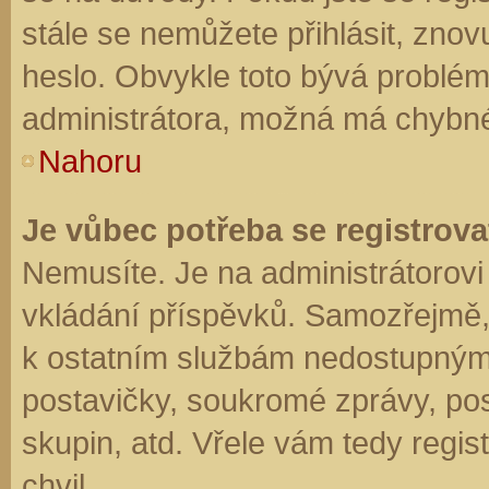
stále se nemůžete přihlásit, znov
heslo. Obvykle toto bývá problém
administrátora, možná má chybné
Nahoru
Je vůbec potřeba se registrova
Nemusíte. Je na administrátorovi f
vkládání příspěvků. Samozřejmě,
k ostatním službám nedostupným
postavičky, soukromé zprávy, posí
skupin, atd. Vřele vám tedy regis
chvil.