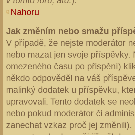
v tomto fóru, atd.
).
Nahoru
Jak změním nebo smažu přísp
V případě, že nejste moderátor n
nebo mazat jen svoje příspěvky. 
omezeného času po přispění) klik
někdo odpověděl na váš příspěve
malinký dodatek u příspěvku, kter
upravovali. Tento dodatek se neo
nebo pokud moderátor či administr
zanechat vzkaz proč jej změnili)