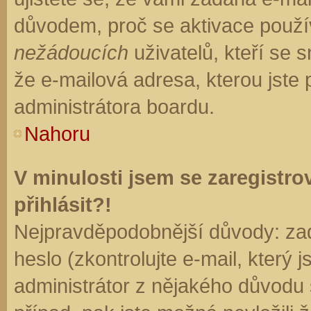
důvodem, proč se aktivace použí
nežádoucích
uživatelů, kteří se s
že e-mailová adresa, kterou jste p
administrátora boardu.
Nahoru
V minulosti jsem se zaregistr
přihlásit?!
Nejpravděpodobnější důvody: zad
heslo (zkontrolujte e-mail, který j
administrátor z nějakého důvodu 