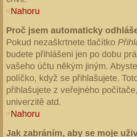
Nahoru
Proč jsem automaticky odhláš
Pokud nezaškrtnete tlačítko
Přihl
budete přihlášeni jen po dobu prá
vašeho účtu někým jiným. Abyste z
políčko, když se přihlašujete. T
přihlašujete z veřejného počítače
univerzitě atd.
Nahoru
Jak zabráním, aby se moje uži