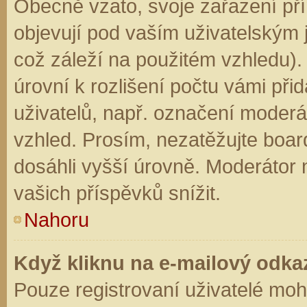
Obecně vzato, svoje zařazení př
objevují pod vaším uživatelským
což záleží na použitém vzhledu).
úrovní k rozlišení počtu vámi přid
uživatelů, např. označení moderá
vzhled. Prosím, nezatěžujte boar
dosáhli vyšší úrovně. Moderátor
vašich příspěvků snížit.
Nahoru
Když kliknu na e-mailový odkaz
Pouze registrovaní uživatelé moh