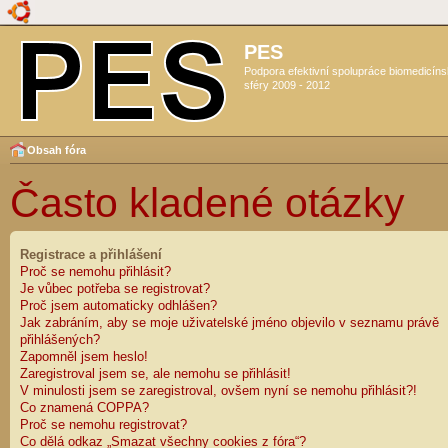
PES
Podpora efektivní spolupráce biomedicín
sféry 2009 - 2012
Obsah fóra
Často kladené otázky
Registrace a přihlášení
Proč se nemohu přihlásit?
Je vůbec potřeba se registrovat?
Proč jsem automaticky odhlášen?
Jak zabráním, aby se moje uživatelské jméno objevilo v seznamu právě
přihlášených?
Zapomněl jsem heslo!
Zaregistroval jsem se, ale nemohu se přihlásit!
V minulosti jsem se zaregistroval, ovšem nyní se nemohu přihlásit?!
Co znamená COPPA?
Proč se nemohu registrovat?
Co dělá odkaz „Smazat všechny cookies z fóra“?