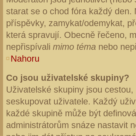
starat se o chod fóra každý den.
příspěvky, zamykat/odemykat, př
která spravují. Obecně řečeno, mo
nepřispívali
mimo téma
nebo nepři
Nahoru
Co jsou uživatelské skupiny?
Uživatelské skupiny jsou cestou,
seskupovat uživatele. Každý uživa
každé skupině může být definován
administrátorům snáze nastavit n