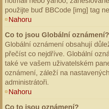
hotmail nebo yahoo, zaheslované
použijte buď BBCode [img] tag ne
Nahoru
Co to jsou Globální oznámení
Globální oznámení obsahují důleži
přečíst co nejdříve. Globální oz
také ve vašem uživatelském panelu
oznámení, záleží na nastavených
administrátoři.
Nahoru
Co to jsou oznámení?