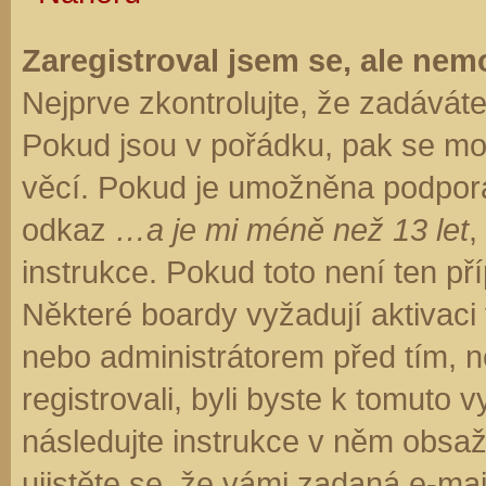
Zaregistroval jsem se, ale nemo
Nejprve zkontrolujte, že zadávát
Pokud jsou v pořádku, pak se moh
věcí. Pokud je umožněna podpora C
odkaz
…a je mi méně než 13 let
,
instrukce. Pokud toto není ten př
Některé boardy vyžadují aktivaci
nebo administrátorem před tím, ne
registrovali, byli byste k tomuto
následujte instrukce v něm obsaže
ujistěte se, že vámi zadaná e-ma