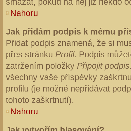
smazat, pokud na něj již někdo o
Nahoru
Jak přidám podpis k mému př
Přidat podpis znamená, že si musí
přes stránku
Profil
. Podpis můžet
zatržením položky
Připojit podpis
všechny vaše příspěvky zaškrtnu
profilu (je možné nepřidávat po
tohoto zaškrtnutí).
Nahoru
Jak vytvořím hlasování?