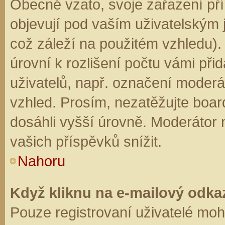
Obecně vzato, svoje zařazení př
objevují pod vaším uživatelským
což záleží na použitém vzhledu).
úrovní k rozlišení počtu vámi přid
uživatelů, např. označení moderá
vzhled. Prosím, nezatěžujte boar
dosáhli vyšší úrovně. Moderátor
vašich příspěvků snížit.
Nahoru
Když kliknu na e-mailový odkaz
Pouze registrovaní uživatelé moh