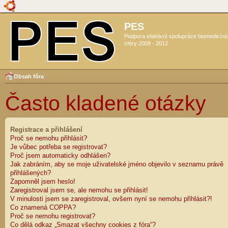
PES
Podpora efektivní spolupráce biomedicín
sféry 2009 - 2012
Obsah fóra
Často kladené otázky
Registrace a přihlášení
Proč se nemohu přihlásit?
Je vůbec potřeba se registrovat?
Proč jsem automaticky odhlášen?
Jak zabráním, aby se moje uživatelské jméno objevilo v seznamu právě
přihlášených?
Zapomněl jsem heslo!
Zaregistroval jsem se, ale nemohu se přihlásit!
V minulosti jsem se zaregistroval, ovšem nyní se nemohu přihlásit?!
Co znamená COPPA?
Proč se nemohu registrovat?
Co dělá odkaz „Smazat všechny cookies z fóra“?