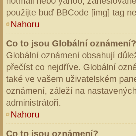
hotmail nebo yahoo, zaheslované
použijte buď BBCode [img] tag ne
Nahoru
Co to jsou Globální oznámení
Globální oznámení obsahují důleži
přečíst co nejdříve. Globální oz
také ve vašem uživatelském panelu
oznámení, záleží na nastavených
administrátoři.
Nahoru
Co to jsou oznámení?