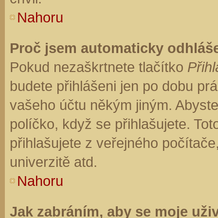
Nahoru
Proč jsem automaticky odhláš
Pokud nezaškrtnete tlačítko
Přihl
budete přihlášeni jen po dobu prá
vašeho účtu někým jiným. Abyste z
políčko, když se přihlašujete. T
přihlašujete z veřejného počítače
univerzitě atd.
Nahoru
Jak zabráním, aby se moje uži