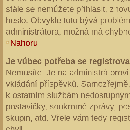
stále se nemůžete přihlásit, znov
heslo. Obvykle toto bývá problém
administrátora, možná má chybné
Nahoru
Je vůbec potřeba se registrova
Nemusíte. Je na administrátorovi f
vkládání příspěvků. Samozřejmě,
k ostatním službám nedostupným
postavičky, soukromé zprávy, posí
skupin, atd. Vřele vám tedy regis
chvil.