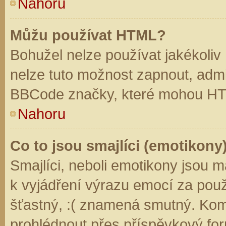
Nahoru
Můžu používat HTML?
Bohužel nelze používat jakékoliv
nelze tuto možnost zapnout, admi
BBCode značky, které mohou HT
Nahoru
Co to jsou smajlíci (emotikony
Smajlíci, neboli emotikony jsou m
k vyjádření výrazu emocí za použ
šťastný, :( znamená smutný. Kom
prohlédnout přes příspěvkový for