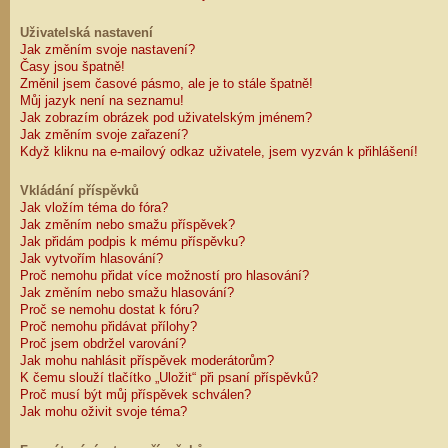
Uživatelská nastavení
Jak změním svoje nastavení?
Časy jsou špatně!
Změnil jsem časové pásmo, ale je to stále špatně!
Můj jazyk není na seznamu!
Jak zobrazím obrázek pod uživatelským jménem?
Jak změním svoje zařazení?
Když kliknu na e-mailový odkaz uživatele, jsem vyzván k přihlášení!
Vkládání příspěvků
Jak vložím téma do fóra?
Jak změním nebo smažu příspěvek?
Jak přidám podpis k mému příspěvku?
Jak vytvořím hlasování?
Proč nemohu přidat více možností pro hlasování?
Jak změním nebo smažu hlasování?
Proč se nemohu dostat k fóru?
Proč nemohu přidávat přílohy?
Proč jsem obdržel varování?
Jak mohu nahlásit příspěvek moderátorům?
K čemu slouží tlačítko „Uložit“ při psaní příspěvků?
Proč musí být můj příspěvek schválen?
Jak mohu oživit svoje téma?