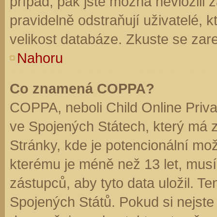
případ, pak jste možná nevložili 
pravidelně odstraňují uživatelé, k
velikost databáze. Zkuste se zare
Nahoru
Co znamená COPPA?
COPPA, neboli Child Online Priva
ve Spojených Státech, který má z
Stránky, kde je potencionální mož
kterému je méně než 13 let, mus
zástupců, aby tyto data uložil. Te
Spojených Států. Pokud si nejste jis