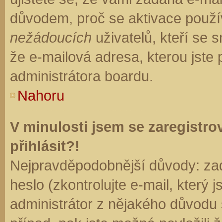
důvodem, proč se aktivace použí
nežádoucích
uživatelů, kteří se s
že e-mailová adresa, kterou jste p
administrátora boardu.
Nahoru
V minulosti jsem se zaregistr
přihlásit?!
Nejpravděpodobnější důvody: zad
heslo (zkontrolujte e-mail, který j
administrátor z nějakého důvodu 