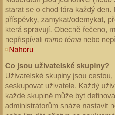
starat se o chod fóra každý den.
příspěvky, zamykat/odemykat, př
která spravují. Obecně řečeno, mo
nepřispívali
mimo téma
nebo nepři
Nahoru
Co jsou uživatelské skupiny?
Uživatelské skupiny jsou cestou,
seskupovat uživatele. Každý uživa
každé skupině může být definován
administrátorům snáze nastavit n