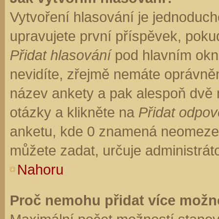
Vytvoření hlasování je jednoduch
upravujete první příspěvek, pokud
Přidat hlasování
pod hlavním okn
nevidíte, zřejmě nemáte oprávněn
název ankety a pak alespoň dvě
otázky a klikněte na
Přidat odpo
anketu, kde 0 znamená neomezen
můžete zadat, určuje administrát
Nahoru
Proč nemohu přidat více možno