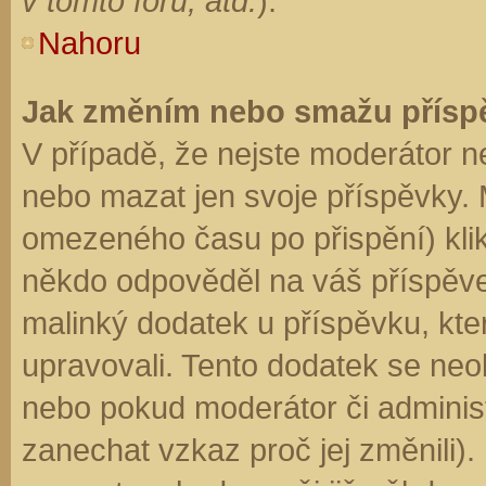
v tomto fóru, atd.
).
Nahoru
Jak změním nebo smažu přísp
V případě, že nejste moderátor n
nebo mazat jen svoje příspěvky. 
omezeného času po přispění) klik
někdo odpověděl na váš příspěve
malinký dodatek u příspěvku, kter
upravovali. Tento dodatek se neo
nebo pokud moderátor či administr
zanechat vzkaz proč jej změnili)