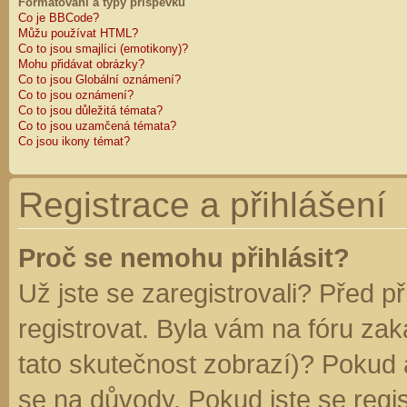
Formátování a typy příspěvků
Co je BBCode?
Můžu používat HTML?
Co to jsou smajlíci (emotikony)?
Mohu přidávat obrázky?
Co to jsou Globální oznámení?
Co to jsou oznámení?
Co to jsou důležitá témata?
Co to jsou uzamčená témata?
Co jsou ikony témat?
Registrace a přihlášení
Proč se nemohu přihlásit?
Už jste se zaregistrovali? Před p
registrovat. Byla vám na fóru za
tato skutečnost zobrazí)? Pokud a
se na důvody. Pokud jste se regist