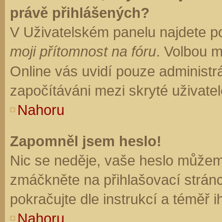
právě přihlášených?
V Uživatelském panelu najdete p
moji přítomnost na fóru
. Volbou 
Online vás uvidí pouze administrá
započítáváni mezi skryté uživatel
Nahoru
Zapomněl jsem heslo!
Nic se neděje, vaše heslo můžem
zmáčkněte na přihlašovací stránc
pokračujte dle instrukcí a téměř i
Nahoru