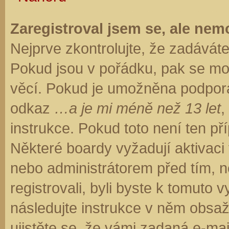
Zaregistroval jsem se, ale nemo
Nejprve zkontrolujte, že zadávát
Pokud jsou v pořádku, pak se moh
věcí. Pokud je umožněna podpora C
odkaz
…a je mi méně než 13 let
,
instrukce. Pokud toto není ten př
Některé boardy vyžadují aktivaci
nebo administrátorem před tím, ne
registrovali, byli byste k tomuto
následujte instrukce v něm obsaže
ujistěte se, že vámi zadaná e-ma