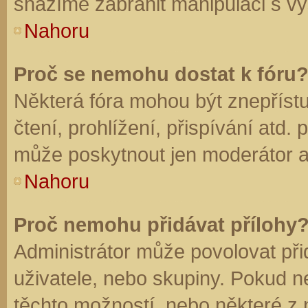
snažíme zabránit manipulaci s vý
Nahoru
Proč se nemohu dostat k fóru
Některá fóra mohou být znepříst
čtení, prohlížení, přispívání atd. 
může poskytnout jen moderátor a a
Nahoru
Proč nemohu přidávat přílohy
Administrátor může povolovat přid
uživatele, nebo skupiny. Pokud 
těchto možností, nebo některé z n