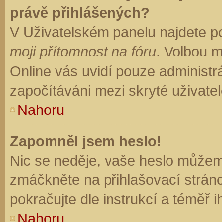
právě přihlášených?
V Uživatelském panelu najdete p
moji přítomnost na fóru
. Volbou 
Online vás uvidí pouze administrá
započítáváni mezi skryté uživatel
Nahoru
Zapomněl jsem heslo!
Nic se neděje, vaše heslo můžem
zmáčkněte na přihlašovací stránc
pokračujte dle instrukcí a téměř i
Nahoru