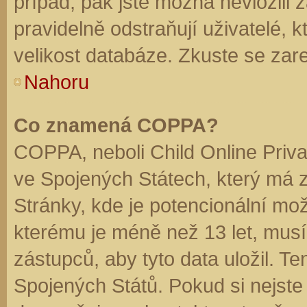
případ, pak jste možná nevložili 
pravidelně odstraňují uživatelé, k
velikost databáze. Zkuste se zare
Nahoru
Co znamená COPPA?
COPPA, neboli Child Online Priva
ve Spojených Státech, který má z
Stránky, kde je potencionální mož
kterému je méně než 13 let, mus
zástupců, aby tyto data uložil. Te
Spojených Států. Pokud si nejste jis