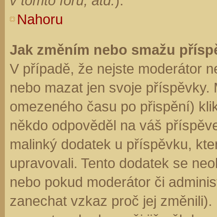
v tomto fóru, atd.
).
Nahoru
Jak změním nebo smažu přísp
V případě, že nejste moderátor n
nebo mazat jen svoje příspěvky. 
omezeného času po přispění) klik
někdo odpověděl na váš příspěve
malinký dodatek u příspěvku, kter
upravovali. Tento dodatek se neo
nebo pokud moderátor či administr
zanechat vzkaz proč jej změnili)