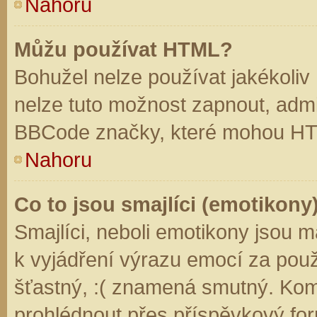
Nahoru
Můžu používat HTML?
Bohužel nelze používat jakékoliv
nelze tuto možnost zapnout, admi
BBCode značky, které mohou HT
Nahoru
Co to jsou smajlíci (emotikony
Smajlíci, neboli emotikony jsou m
k vyjádření výrazu emocí za použ
šťastný, :( znamená smutný. Kom
prohlédnout přes příspěvkový for