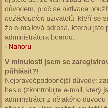
důvodem, proč se aktivace použí
nežádoucích
uživatelů, kteří se s
že e-mailová adresa, kterou jste p
administrátora boardu.
Nahoru
V minulosti jsem se zaregistr
přihlásit?!
Nejpravděpodobnější důvody: zad
heslo (zkontrolujte e-mail, který j
administrátor z nějakého důvodu 