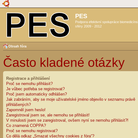
PES
Podpora efektivní spolupráce biomedicín
sféry 2009 - 2012
Obsah fóra
Často kladené otázky
Registrace a přihlášení
Proč se nemohu přihlásit?
Je vůbec potřeba se registrovat?
Proč jsem automaticky odhlášen?
Jak zabráním, aby se moje uživatelské jméno objevilo v seznamu právě
přihlášených?
Zapomněl jsem heslo!
Zaregistroval jsem se, ale nemohu se přihlásit!
V minulosti jsem se zaregistroval, ovšem nyní se nemohu přihlásit?!
Co znamená COPPA?
Proč se nemohu registrovat?
Co dělá odkaz „Smazat všechny cookies z fóra“?