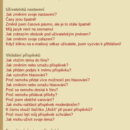
Uživatelská nastavení
Jak změním svoje nastavení?
Časy jsou špatně!
Změnil jsem časové pásmo, ale je to stále špatně!
Můj jazyk není na seznamu!
Jak zobrazím obrázek pod uživatelským jménem?
Jak změním svoje zařazení?
Když kliknu na e-mailový odkaz uživatele, jsem vyzván k přihlášení!
Vkládání příspěvků
Jak vložím téma do fóra?
Jak změním nebo smažu příspěvek?
Jak přidám podpis k mému příspěvku?
Jak vytvořím hlasování?
Proč nemohu přidat více možností pro hlasování?
Jak změním nebo smažu hlasování?
Proč se nemohu dostat k fóru?
Proč nemohu přidávat přílohy?
Proč jsem obdržel varování?
Jak mohu nahlásit příspěvek moderátorům?
K čemu slouží tlačítko „Uložit“ při psaní příspěvků?
Proč musí být můj příspěvek schválen?
Jak mohu oživit svoje téma?