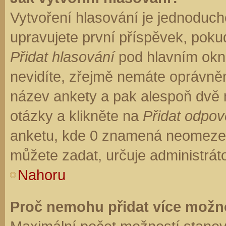
Vytvoření hlasování je jednoduch
upravujete první příspěvek, pokud
Přidat hlasování
pod hlavním okn
nevidíte, zřejmě nemáte oprávněn
název ankety a pak alespoň dvě
otázky a klikněte na
Přidat odpo
anketu, kde 0 znamená neomezen
můžete zadat, určuje administrát
Nahoru
Proč nemohu přidat více možno