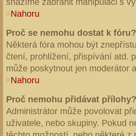
snažíme zabránit manipulaci s vý
Nahoru
Proč se nemohu dostat k fóru
Některá fóra mohou být znepříst
čtení, prohlížení, přispívání atd. 
může poskytnout jen moderátor a a
Nahoru
Proč nemohu přidávat přílohy
Administrátor může povolovat přid
uživatele, nebo skupiny. Pokud 
těchto možností, nebo některé z n