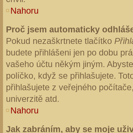
Nahoru
Proč jsem automaticky odhláš
Pokud nezaškrtnete tlačítko
Přihl
budete přihlášeni jen po dobu prá
vašeho účtu někým jiným. Abyste z
políčko, když se přihlašujete. T
přihlašujete z veřejného počítače
univerzitě atd.
Nahoru
Jak zabráním, aby se moje uži