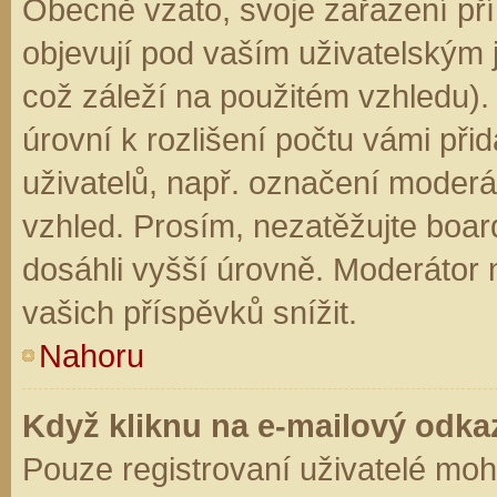
Obecně vzato, svoje zařazení př
objevují pod vaším uživatelským
což záleží na použitém vzhledu).
úrovní k rozlišení počtu vámi přid
uživatelů, např. označení moderá
vzhled. Prosím, nezatěžujte boar
dosáhli vyšší úrovně. Moderátor
vašich příspěvků snížit.
Nahoru
Když kliknu na e-mailový odkaz
Pouze registrovaní uživatelé moh