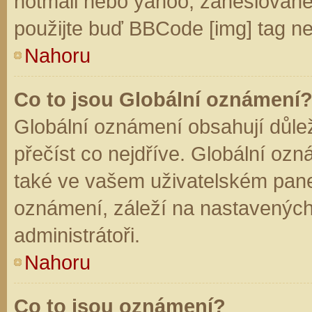
hotmail nebo yahoo, zaheslované
použijte buď BBCode [img] tag ne
Nahoru
Co to jsou Globální oznámení
Globální oznámení obsahují důleži
přečíst co nejdříve. Globální oz
také ve vašem uživatelském panelu
oznámení, záleží na nastavených
administrátoři.
Nahoru
Co to jsou oznámení?