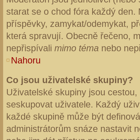
starat se o chod fóra každý den.
příspěvky, zamykat/odemykat, př
která spravují. Obecně řečeno, mo
nepřispívali
mimo téma
nebo nepři
Nahoru
Co jsou uživatelské skupiny?
Uživatelské skupiny jsou cestou,
seskupovat uživatele. Každý uživa
každé skupině může být definován
administrátorům snáze nastavit n