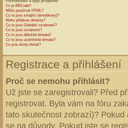
Formátování a typy příspěvků
Co je BBCode?
Můžu používat HTML?
Co to jsou smajlíci (emotikony)?
Mohu přidávat obrázky?
Co to jsou Globální oznámení?
Co to jsou oznámení?
Co to jsou důležitá témata?
Co to jsou uzamčená témata?
Co jsou ikony témat?
Registrace a přihlášení
Proč se nemohu přihlásit?
Už jste se zaregistrovali? Před p
registrovat. Byla vám na fóru za
tato skutečnost zobrazí)? Pokud a
se na důvody. Pokud jste se regist