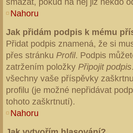
smazat, pokud na něj již někdo o
Nahoru
Jak přidám podpis k mému př
Přidat podpis znamená, že si musí
přes stránku
Profil
. Podpis můžet
zatržením položky
Připojit podpis
všechny vaše příspěvky zaškrtnu
profilu (je možné nepřidávat po
tohoto zaškrtnutí).
Nahoru
Jak vytvořím hlasování?