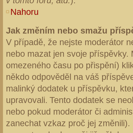
v tomto fóru, atd.
).
Nahoru
Jak změním nebo smažu přísp
V případě, že nejste moderátor n
nebo mazat jen svoje příspěvky. 
omezeného času po přispění) klik
někdo odpověděl na váš příspěve
malinký dodatek u příspěvku, kter
upravovali. Tento dodatek se neo
nebo pokud moderátor či administr
zanechat vzkaz proč jej změnili)