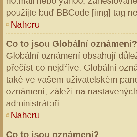
hotmail nebo yahoo, zaheslované
použijte buď BBCode [img] tag ne
Nahoru
Co to jsou Globální oznámení
Globální oznámení obsahují důleži
přečíst co nejdříve. Globální oz
také ve vašem uživatelském panelu
oznámení, záleží na nastavených
administrátoři.
Nahoru
Co to jsou oznámení?