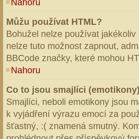
Nahoru
Můžu používat HTML?
Bohužel nelze používat jakékoliv
nelze tuto možnost zapnout, admi
BBCode značky, které mohou HT
Nahoru
Co to jsou smajlíci (emotikony
Smajlíci, neboli emotikony jsou m
k vyjádření výrazu emocí za použ
šťastný, :( znamená smutný. Kom
prohlédnout přes příspěvkový for