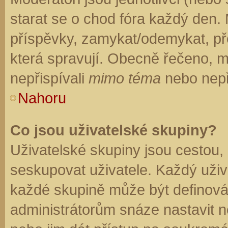
starat se o chod fóra každý den.
příspěvky, zamykat/odemykat, př
která spravují. Obecně řečeno, mo
nepřispívali
mimo téma
nebo nepři
Nahoru
Co jsou uživatelské skupiny?
Uživatelské skupiny jsou cestou,
seskupovat uživatele. Každý uživa
každé skupině může být definován
administrátorům snáze nastavit n