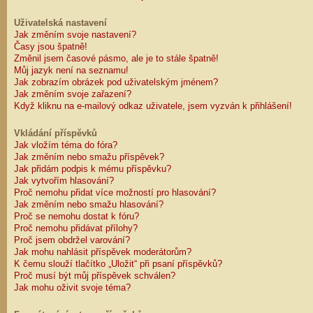
Uživatelská nastavení
Jak změním svoje nastavení?
Časy jsou špatně!
Změnil jsem časové pásmo, ale je to stále špatně!
Můj jazyk není na seznamu!
Jak zobrazím obrázek pod uživatelským jménem?
Jak změním svoje zařazení?
Když kliknu na e-mailový odkaz uživatele, jsem vyzván k přihlášení!
Vkládání příspěvků
Jak vložím téma do fóra?
Jak změním nebo smažu příspěvek?
Jak přidám podpis k mému příspěvku?
Jak vytvořím hlasování?
Proč nemohu přidat více možností pro hlasování?
Jak změním nebo smažu hlasování?
Proč se nemohu dostat k fóru?
Proč nemohu přidávat přílohy?
Proč jsem obdržel varování?
Jak mohu nahlásit příspěvek moderátorům?
K čemu slouží tlačítko „Uložit“ při psaní příspěvků?
Proč musí být můj příspěvek schválen?
Jak mohu oživit svoje téma?