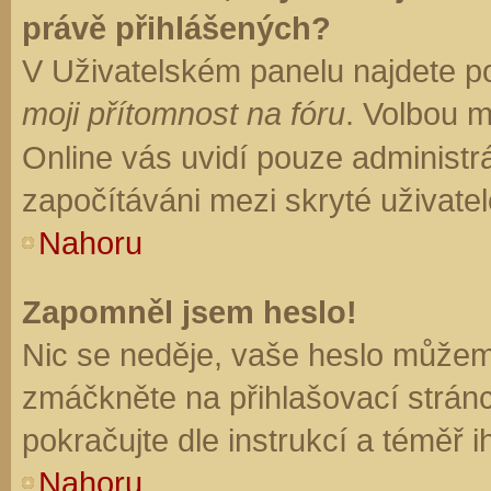
právě přihlášených?
V Uživatelském panelu najdete p
moji přítomnost na fóru
. Volbou 
Online vás uvidí pouze administrá
započítáváni mezi skryté uživatel
Nahoru
Zapomněl jsem heslo!
Nic se neděje, vaše heslo můžem
zmáčkněte na přihlašovací stránc
pokračujte dle instrukcí a téměř i
Nahoru