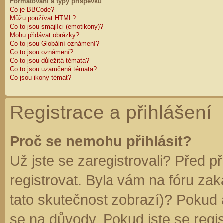
Formátování a typy příspěvků
Co je BBCode?
Můžu používat HTML?
Co to jsou smajlíci (emotikony)?
Mohu přidávat obrázky?
Co to jsou Globální oznámení?
Co to jsou oznámení?
Co to jsou důležitá témata?
Co to jsou uzamčená témata?
Co jsou ikony témat?
Registrace a přihlášení
Proč se nemohu přihlásit?
Už jste se zaregistrovali? Před p
registrovat. Byla vám na fóru za
tato skutečnost zobrazí)? Pokud a
se na důvody. Pokud jste se regist