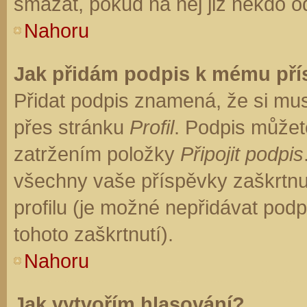
smazat, pokud na něj již někdo o
Nahoru
Jak přidám podpis k mému př
Přidat podpis znamená, že si musí
přes stránku
Profil
. Podpis můžet
zatržením položky
Připojit podpis
všechny vaše příspěvky zaškrtnu
profilu (je možné nepřidávat po
tohoto zaškrtnutí).
Nahoru
Jak vytvořím hlasování?