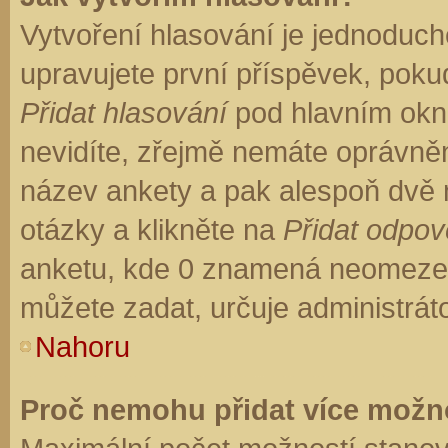
Vytvoření hlasování je jednoduch
upravujete první příspěvek, pokud
Přidat hlasování
pod hlavním okn
nevidíte, zřejmě nemáte oprávněn
název ankety a pak alespoň dvě
otázky a klikněte na
Přidat odpo
anketu, kde 0 znamená neomezen
můžete zadat, určuje administrát
Nahoru
Proč nemohu přidat více možno