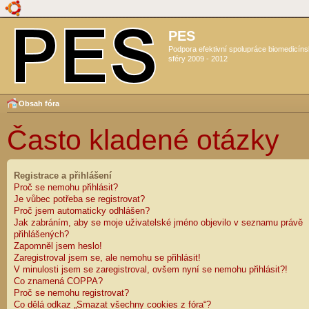
PES
Podpora efektivní spolupráce biomedicín
sféry 2009 - 2012
Obsah fóra
Často kladené otázky
Registrace a přihlášení
Proč se nemohu přihlásit?
Je vůbec potřeba se registrovat?
Proč jsem automaticky odhlášen?
Jak zabráním, aby se moje uživatelské jméno objevilo v seznamu právě
přihlášených?
Zapomněl jsem heslo!
Zaregistroval jsem se, ale nemohu se přihlásit!
V minulosti jsem se zaregistroval, ovšem nyní se nemohu přihlásit?!
Co znamená COPPA?
Proč se nemohu registrovat?
Co dělá odkaz „Smazat všechny cookies z fóra“?