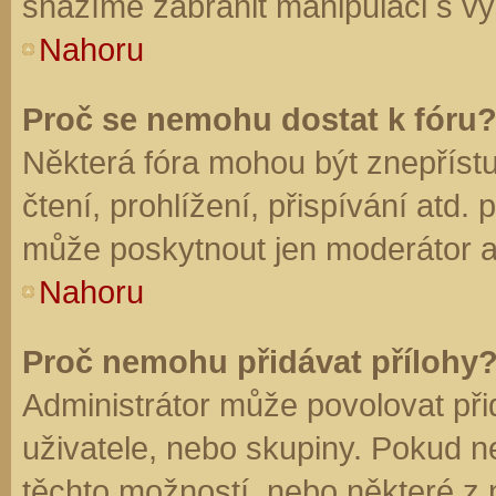
snažíme zabránit manipulaci s vý
Nahoru
Proč se nemohu dostat k fóru
Některá fóra mohou být znepříst
čtení, prohlížení, přispívání atd. 
může poskytnout jen moderátor a a
Nahoru
Proč nemohu přidávat přílohy
Administrátor může povolovat přid
uživatele, nebo skupiny. Pokud 
těchto možností, nebo některé z n