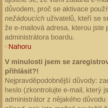
důvodem, proč se aktivace použí
nežádoucích
uživatelů, kteří se s
že e-mailová adresa, kterou jste p
administrátora boardu.
Nahoru
V minulosti jsem se zaregistr
přihlásit?!
Nejpravděpodobnější důvody: zad
heslo (zkontrolujte e-mail, který j
administrátor z nějakého důvodu 