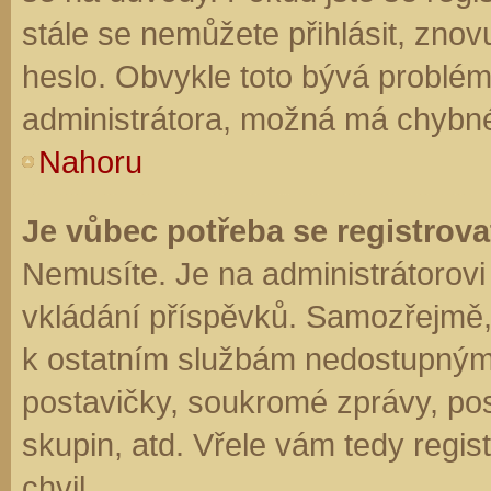
stále se nemůžete přihlásit, znov
heslo. Obvykle toto bývá problém
administrátora, možná má chybné
Nahoru
Je vůbec potřeba se registrova
Nemusíte. Je na administrátorovi f
vkládání příspěvků. Samozřejmě,
k ostatním službám nedostupným
postavičky, soukromé zprávy, posí
skupin, atd. Vřele vám tedy regis
chvil.