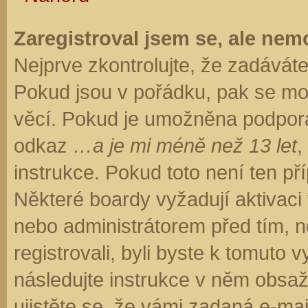
Zaregistroval jsem se, ale nemo
Nejprve zkontrolujte, že zadávát
Pokud jsou v pořádku, pak se moh
věcí. Pokud je umožněna podpora C
odkaz
…a je mi méně než 13 let
,
instrukce. Pokud toto není ten př
Některé boardy vyžadují aktivaci
nebo administrátorem před tím, ne
registrovali, byli byste k tomuto
následujte instrukce v něm obsaže
ujistěte se, že vámi zadaná e-ma