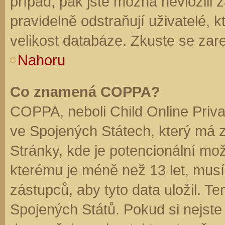
případ, pak jste možná nevložili 
pravidelně odstraňují uživatelé, k
velikost databáze. Zkuste se zare
Nahoru
Co znamená COPPA?
COPPA, neboli Child Online Priva
ve Spojených Státech, který má z
Stránky, kde je potencionální mož
kterému je méně než 13 let, mus
zástupců, aby tyto data uložil. Te
Spojených Států. Pokud si nejste jis