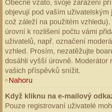
Obecně vzato, svoje zařazení př
objevují pod vaším uživatelským
což záleží na použitém vzhledu).
úrovní k rozlišení počtu vámi přid
uživatelů, např. označení moderá
vzhled. Prosím, nezatěžujte boar
dosáhli vyšší úrovně. Moderátor
vašich příspěvků snížit.
Nahoru
Když kliknu na e-mailový odkaz
Pouze registrovaní uživatelé moh