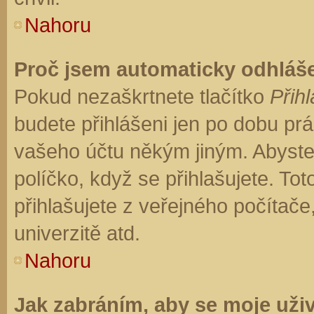
Nahoru
Proč jsem automaticky odhláš
Pokud nezaškrtnete tlačítko
Přihl
budete přihlášeni jen po dobu prá
vašeho účtu někým jiným. Abyste z
políčko, když se přihlašujete. T
přihlašujete z veřejného počítače
univerzitě atd.
Nahoru
Jak zabráním, aby se moje uži