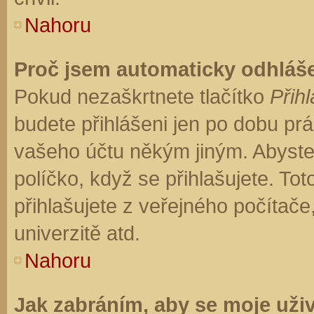
Nahoru
Proč jsem automaticky odhláš
Pokud nezaškrtnete tlačítko
Přihl
budete přihlášeni jen po dobu prá
vašeho účtu někým jiným. Abyste z
políčko, když se přihlašujete. T
přihlašujete z veřejného počítače
univerzitě atd.
Nahoru
Jak zabráním, aby se moje uži