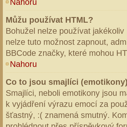
Nahoru
Můžu používat HTML?
Bohužel nelze používat jakékoliv
nelze tuto možnost zapnout, admi
BBCode značky, které mohou HT
Nahoru
Co to jsou smajlíci (emotikony
Smajlíci, neboli emotikony jsou m
k vyjádření výrazu emocí za použ
šťastný, :( znamená smutný. Kom
prohlédnout přes příspěvkový for