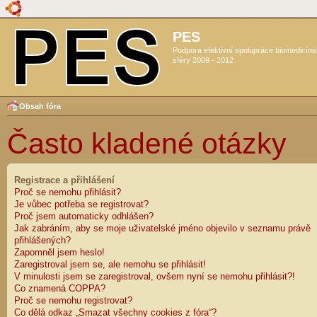
PES
Podpora efektivní spolupráce biomedicín
sféry 2009 - 2012
Obsah fóra
Často kladené otázky
Registrace a přihlášení
Proč se nemohu přihlásit?
Je vůbec potřeba se registrovat?
Proč jsem automaticky odhlášen?
Jak zabráním, aby se moje uživatelské jméno objevilo v seznamu právě
přihlášených?
Zapomněl jsem heslo!
Zaregistroval jsem se, ale nemohu se přihlásit!
V minulosti jsem se zaregistroval, ovšem nyní se nemohu přihlásit?!
Co znamená COPPA?
Proč se nemohu registrovat?
Co dělá odkaz „Smazat všechny cookies z fóra“?