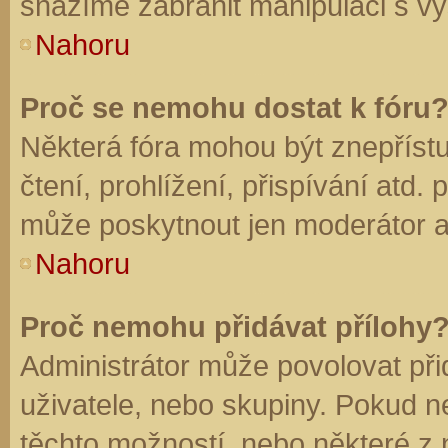
snažíme zabránit manipulaci s vý
Nahoru
Proč se nemohu dostat k fóru
Některá fóra mohou být znepříst
čtení, prohlížení, přispívání atd. 
může poskytnout jen moderátor a a
Nahoru
Proč nemohu přidávat přílohy
Administrátor může povolovat přid
uživatele, nebo skupiny. Pokud 
těchto možností, nebo některé z n