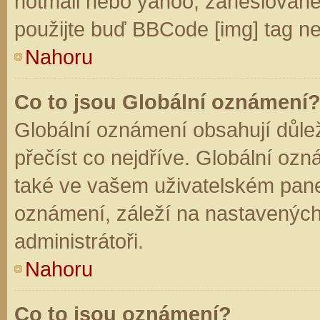
hotmail nebo yahoo, zaheslované
použijte buď BBCode [img] tag ne
Nahoru
Co to jsou Globální oznámení
Globální oznámení obsahují důleži
přečíst co nejdříve. Globální oz
také ve vašem uživatelském panelu
oznámení, záleží na nastavených
administrátoři.
Nahoru
Co to jsou oznámení?