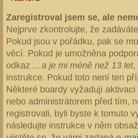
Zaregistroval jsem se, ale nemo
Nejprve zkontrolujte, že zadávát
Pokud jsou v pořádku, pak se moh
věcí. Pokud je umožněna podpora C
odkaz
…a je mi méně než 13 let
,
instrukce. Pokud toto není ten př
Některé boardy vyžadují aktivaci
nebo administrátorem před tím, ne
registrovali, byli byste k tomuto
následujte instrukce v něm obsaže
ujistěte se, že vámi zadaná e-ma