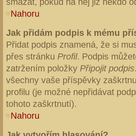
smazat, pokud na něj již někdo o
Nahoru
Jak přidám podpis k mému př
Přidat podpis znamená, že si musí
přes stránku
Profil
. Podpis můžet
zatržením položky
Připojit podpis
všechny vaše příspěvky zaškrtnu
profilu (je možné nepřidávat po
tohoto zaškrtnutí).
Nahoru
Jak vytvořím hlasování?