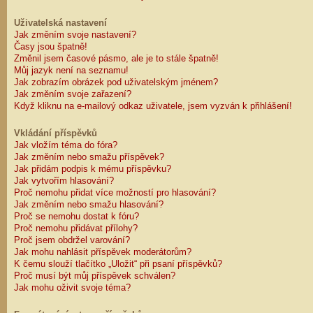
Uživatelská nastavení
Jak změním svoje nastavení?
Časy jsou špatně!
Změnil jsem časové pásmo, ale je to stále špatně!
Můj jazyk není na seznamu!
Jak zobrazím obrázek pod uživatelským jménem?
Jak změním svoje zařazení?
Když kliknu na e-mailový odkaz uživatele, jsem vyzván k přihlášení!
Vkládání příspěvků
Jak vložím téma do fóra?
Jak změním nebo smažu příspěvek?
Jak přidám podpis k mému příspěvku?
Jak vytvořím hlasování?
Proč nemohu přidat více možností pro hlasování?
Jak změním nebo smažu hlasování?
Proč se nemohu dostat k fóru?
Proč nemohu přidávat přílohy?
Proč jsem obdržel varování?
Jak mohu nahlásit příspěvek moderátorům?
K čemu slouží tlačítko „Uložit“ při psaní příspěvků?
Proč musí být můj příspěvek schválen?
Jak mohu oživit svoje téma?