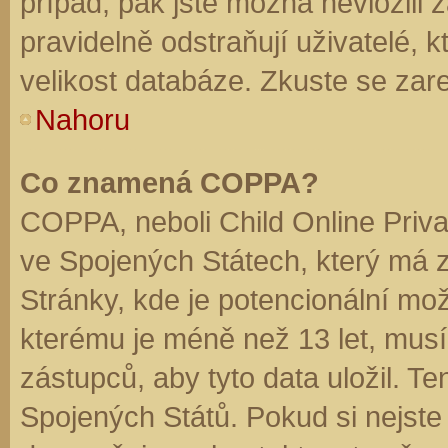
případ, pak jste možná nevložili 
pravidelně odstraňují uživatelé, k
velikost databáze. Zkuste se zare
Nahoru
Co znamená COPPA?
COPPA, neboli Child Online Priva
ve Spojených Státech, který má z
Stránky, kde je potencionální mož
kterému je méně než 13 let, mus
zástupců, aby tyto data uložil. Te
Spojených Států. Pokud si nejste jis