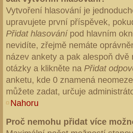
Vytvoření hlasování je jednoduch
upravujete první příspěvek, pokud
Přidat hlasování
pod hlavním okn
nevidíte, zřejmě nemáte oprávněn
název ankety a pak alespoň dvě
otázky a klikněte na
Přidat odpo
anketu, kde 0 znamená neomezen
můžete zadat, určuje administrát
Nahoru
Proč nemohu přidat více možno