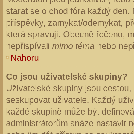
starat se o chod fóra každý den.
příspěvky, zamykat/odemykat, př
která spravují. Obecně řečeno, mo
nepřispívali
mimo téma
nebo nepři
Nahoru
Co jsou uživatelské skupiny?
Uživatelské skupiny jsou cestou,
seskupovat uživatele. Každý uživa
každé skupině může být definován
administrátorům snáze nastavit n