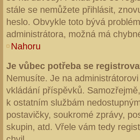
stále se nemůžete přihlásit, znov
heslo. Obvykle toto bývá problém
administrátora, možná má chybné
Nahoru
Je vůbec potřeba se registrova
Nemusíte. Je na administrátorovi f
vkládání příspěvků. Samozřejmě,
k ostatním službám nedostupným
postavičky, soukromé zprávy, posí
skupin, atd. Vřele vám tedy regis
chvil.