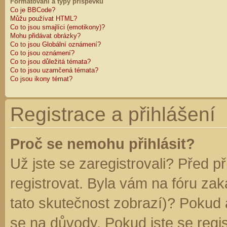
Formátování a typy příspěvků
Co je BBCode?
Můžu používat HTML?
Co to jsou smajlíci (emotikony)?
Mohu přidávat obrázky?
Co to jsou Globální oznámení?
Co to jsou oznámení?
Co to jsou důležitá témata?
Co to jsou uzamčená témata?
Co jsou ikony témat?
Registrace a přihlášení
Proč se nemohu přihlásit?
Už jste se zaregistrovali? Před p
registrovat. Byla vám na fóru za
tato skutečnost zobrazí)? Pokud a
se na důvody. Pokud jste se regist