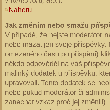
v tomto fóru, atd.
).
Nahoru
Jak změním nebo smažu přísp
V případě, že nejste moderátor n
nebo mazat jen svoje příspěvky. 
omezeného času po přispění) klik
někdo odpověděl na váš příspěve
malinký dodatek u příspěvku, kter
upravovali. Tento dodatek se neo
nebo pokud moderátor či administr
zanechat vzkaz proč jej změnili)