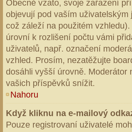
Obecně vzato, svoje zařazení př
objevují pod vaším uživatelským
což záleží na použitém vzhledu).
úrovní k rozlišení počtu vámi přid
uživatelů, např. označení moderá
vzhled. Prosím, nezatěžujte boar
dosáhli vyšší úrovně. Moderátor
vašich příspěvků snížit.
Nahoru
Když kliknu na e-mailový odkaz
Pouze registrovaní uživatelé moh