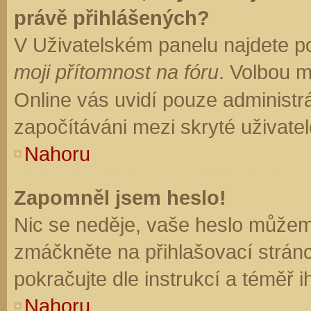
právě přihlášených?
V Uživatelském panelu najdete p
moji přítomnost na fóru
. Volbou 
Online vás uvidí pouze administrá
započítáváni mezi skryté uživatel
Nahoru
Zapomněl jsem heslo!
Nic se neděje, vaše heslo můžem
zmáčkněte na přihlašovací stránc
pokračujte dle instrukcí a téměř i
Nahoru