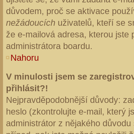
důvodem, proč se aktivace použí
nežádoucích
uživatelů, kteří se s
že e-mailová adresa, kterou jste p
administrátora boardu.
Nahoru
V minulosti jsem se zaregistr
přihlásit?!
Nejpravděpodobnější důvody: zad
heslo (zkontrolujte e-mail, který j
administrátor z nějakého důvodu 