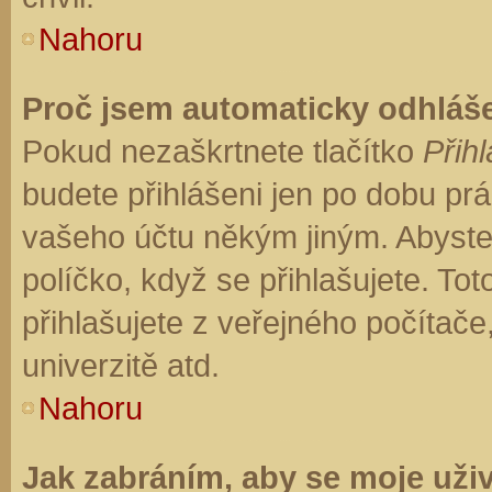
Nahoru
Proč jsem automaticky odhláš
Pokud nezaškrtnete tlačítko
Přihl
budete přihlášeni jen po dobu prá
vašeho účtu někým jiným. Abyste z
políčko, když se přihlašujete. T
přihlašujete z veřejného počítače
univerzitě atd.
Nahoru
Jak zabráním, aby se moje uži