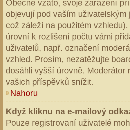
Obecně vzato, svoje zařazení př
objevují pod vaším uživatelským
což záleží na použitém vzhledu).
úrovní k rozlišení počtu vámi přid
uživatelů, např. označení moderá
vzhled. Prosím, nezatěžujte boar
dosáhli vyšší úrovně. Moderátor
vašich příspěvků snížit.
Nahoru
Když kliknu na e-mailový odkaz
Pouze registrovaní uživatelé moh