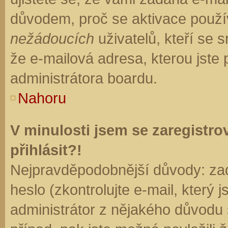
důvodem, proč se aktivace použí
nežádoucích
uživatelů, kteří se s
že e-mailová adresa, kterou jste p
administrátora boardu.
Nahoru
V minulosti jsem se zaregistr
přihlásit?!
Nejpravděpodobnější důvody: zad
heslo (zkontrolujte e-mail, který j
administrátor z nějakého důvodu 