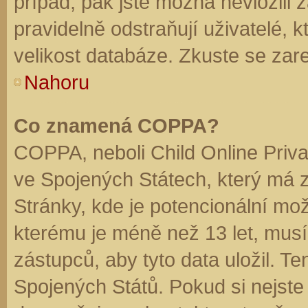
případ, pak jste možná nevložili 
pravidelně odstraňují uživatelé, k
velikost databáze. Zkuste se zare
Nahoru
Co znamená COPPA?
COPPA, neboli Child Online Priva
ve Spojených Státech, který má z
Stránky, kde je potencionální mož
kterému je méně než 13 let, mus
zástupců, aby tyto data uložil. Te
Spojených Států. Pokud si nejste jis