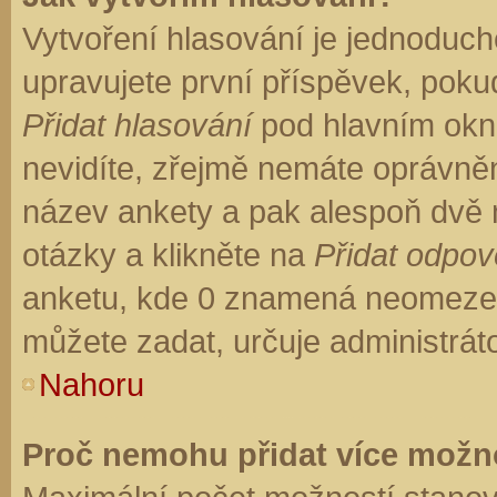
Vytvoření hlasování je jednoduch
upravujete první příspěvek, pokud
Přidat hlasování
pod hlavním okn
nevidíte, zřejmě nemáte oprávněn
název ankety a pak alespoň dvě
otázky a klikněte na
Přidat odpo
anketu, kde 0 znamená neomezen
můžete zadat, určuje administrát
Nahoru
Proč nemohu přidat více možno