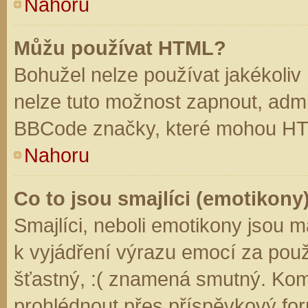
Nahoru
Můžu používat HTML?
Bohužel nelze používat jakékoliv
nelze tuto možnost zapnout, admi
BBCode značky, které mohou HT
Nahoru
Co to jsou smajlíci (emotikony
Smajlíci, neboli emotikony jsou m
k vyjádření výrazu emocí za použ
šťastný, :( znamená smutný. Kom
prohlédnout přes příspěvkový for