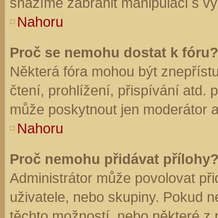
snažíme zabránit manipulaci s vý
Nahoru
Proč se nemohu dostat k fóru
Některá fóra mohou být znepříst
čtení, prohlížení, přispívání atd. 
může poskytnout jen moderátor a a
Nahoru
Proč nemohu přidávat přílohy
Administrátor může povolovat přid
uživatele, nebo skupiny. Pokud 
těchto možností, nebo některé z n