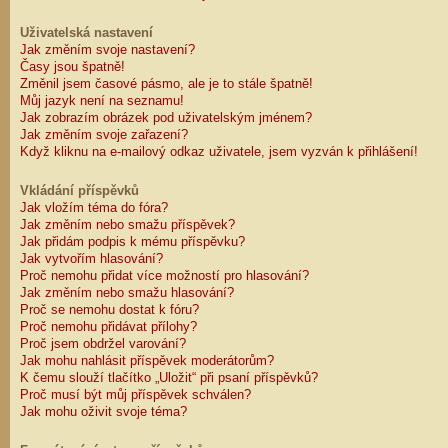
Uživatelská nastavení
Jak změním svoje nastavení?
Časy jsou špatně!
Změnil jsem časové pásmo, ale je to stále špatně!
Můj jazyk není na seznamu!
Jak zobrazím obrázek pod uživatelským jménem?
Jak změním svoje zařazení?
Když kliknu na e-mailový odkaz uživatele, jsem vyzván k přihlášení!
Vkládání příspěvků
Jak vložím téma do fóra?
Jak změním nebo smažu příspěvek?
Jak přidám podpis k mému příspěvku?
Jak vytvořím hlasování?
Proč nemohu přidat více možností pro hlasování?
Jak změním nebo smažu hlasování?
Proč se nemohu dostat k fóru?
Proč nemohu přidávat přílohy?
Proč jsem obdržel varování?
Jak mohu nahlásit příspěvek moderátorům?
K čemu slouží tlačítko „Uložit“ při psaní příspěvků?
Proč musí být můj příspěvek schválen?
Jak mohu oživit svoje téma?