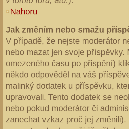
v tomto fóru, atd.
).
Nahoru
Jak změním nebo smažu přísp
V případě, že nejste moderátor n
nebo mazat jen svoje příspěvky. 
omezeného času po přispění) klik
někdo odpověděl na váš příspěve
malinký dodatek u příspěvku, kter
upravovali. Tento dodatek se neo
nebo pokud moderátor či administr
zanechat vzkaz proč jej změnili)