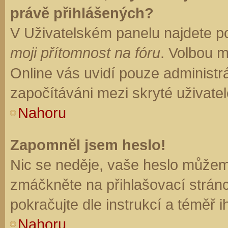
právě přihlášených?
V Uživatelském panelu najdete p
moji přítomnost na fóru
. Volbou 
Online vás uvidí pouze administrá
započítáváni mezi skryté uživatel
Nahoru
Zapomněl jsem heslo!
Nic se neděje, vaše heslo můžem
zmáčkněte na přihlašovací stránc
pokračujte dle instrukcí a téměř i
Nahoru