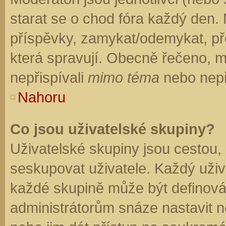
starat se o chod fóra každý den.
příspěvky, zamykat/odemykat, př
která spravují. Obecně řečeno, mo
nepřispívali
mimo téma
nebo nepři
Nahoru
Co jsou uživatelské skupiny?
Uživatelské skupiny jsou cestou,
seskupovat uživatele. Každý uživa
každé skupině může být definován
administrátorům snáze nastavit n