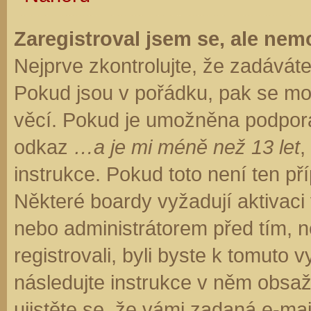
Zaregistroval jsem se, ale nemo
Nejprve zkontrolujte, že zadávát
Pokud jsou v pořádku, pak se moh
věcí. Pokud je umožněna podpora C
odkaz
…a je mi méně než 13 let
,
instrukce. Pokud toto není ten př
Některé boardy vyžadují aktivaci
nebo administrátorem před tím, ne
registrovali, byli byste k tomuto
následujte instrukce v něm obsaže
ujistěte se, že vámi zadaná e-ma