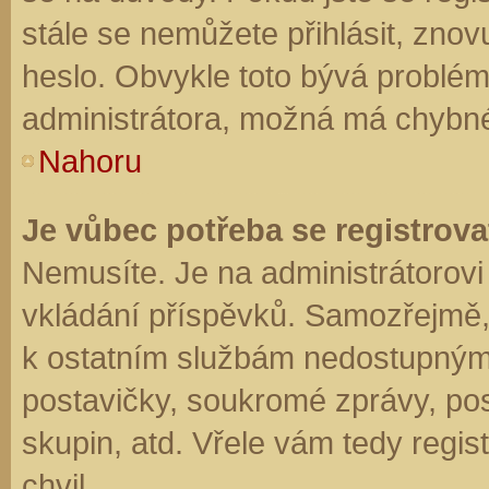
stále se nemůžete přihlásit, znov
heslo. Obvykle toto bývá problém
administrátora, možná má chybné
Nahoru
Je vůbec potřeba se registrova
Nemusíte. Je na administrátorovi f
vkládání příspěvků. Samozřejmě,
k ostatním službám nedostupným
postavičky, soukromé zprávy, posí
skupin, atd. Vřele vám tedy regis
chvil.