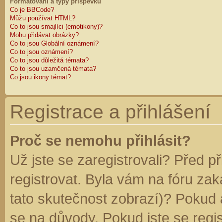
Formátování a typy příspěvků
Co je BBCode?
Můžu používat HTML?
Co to jsou smajlíci (emotikony)?
Mohu přidávat obrázky?
Co to jsou Globální oznámení?
Co to jsou oznámení?
Co to jsou důležitá témata?
Co to jsou uzamčená témata?
Co jsou ikony témat?
Registrace a přihlášení
Proč se nemohu přihlásit?
Už jste se zaregistrovali? Před p
registrovat. Byla vám na fóru za
tato skutečnost zobrazí)? Pokud a
se na důvody. Pokud jste se regist