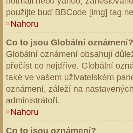
hotmail nebo yahoo, zaheslované
použijte buď BBCode [img] tag ne
Nahoru
Co to jsou Globální oznámení
Globální oznámení obsahují důleži
přečíst co nejdříve. Globální oz
také ve vašem uživatelském panelu
oznámení, záleží na nastavených
administrátoři.
Nahoru
Co to jsou oznámení?