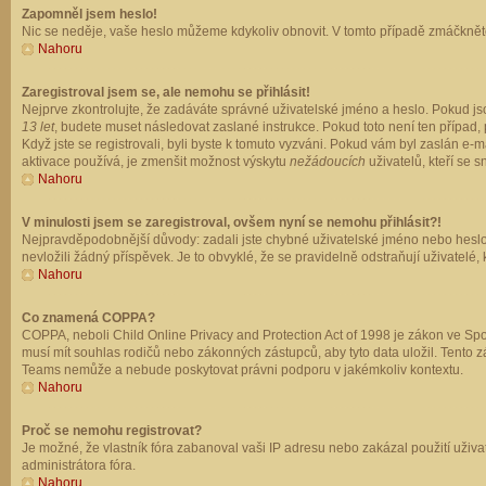
Zapomněl jsem heslo!
Nic se neděje, vaše heslo můžeme kdykoliv obnovit. V tomto případě zmáčkněte
Nahoru
Zaregistroval jsem se, ale nemohu se přihlásit!
Nejprve zkontrolujte, že zadáváte správné uživatelské jméno a heslo. Pokud js
13 let
, budete muset následovat zaslané instrukce. Pokud toto není ten případ, 
Když jste se registrovali, byli byste k tomuto vyzváni. Pokud vám byl zaslán e
aktivace používá, je zmenšit možnost výskytu
nežádoucích
uživatelů, kteří se s
Nahoru
V minulosti jsem se zaregistroval, ovšem nyní se nemohu přihlásit?!
Nejpravděpodobnější důvody: zadali jste chybné uživatelské jméno nebo heslo (z
nevložili žádný příspěvek. Je to obvyklé, že se pravidelně odstraňují uživatelé,
Nahoru
Co znamená COPPA?
COPPA, neboli Child Online Privacy and Protection Act of 1998 je zákon ve Spoj
musí mít souhlas rodičů nebo zákonných zástupců, aby tyto data uložil. Tento zá
Teams nemůže a nebude poskytovat právni podporu v jakémkoliv kontextu.
Nahoru
Proč se nemohu registrovat?
Je možné, že vlastník fóra zabanoval vaši IP adresu nebo zakázal použití uživat
administrátora fóra.
Nahoru