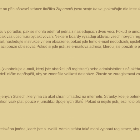
 na přihlašovací stránce tlačítko
Zapomněl jsem svoje heslo
, pokračujte dle instr
ou v pořádku, pak se mohla odehrát jedna z následujících dvou věcí. Pokud je umož
pak váš účet musí být aktivován. Některé boardy vyžadují aktivaci všech nových reg
-mail, následujte instrukce v něm obsažené, pokud jste tento e-mail neobdrželi, uji
naží pouze obtěžovat. Pokud si jste jisti, že e-mailová adresa, kterou jste použili je
kontrolujte e-mail, který jste obdrželi při registraci) nebo administrátor z nějaké
 kteří ničím nepřispěli, aby se zmenšila velikost databáze. Zkuste se zaregistrovat z
ených Státech, který má za úkol chránit mládež na internetu. Stránky, kde je poten
kon však platí pouze v jurisdikci Spojených Států. Pokud si nejste jisti, jestli tot
elského jména, které jste si zvolili. Administrátor také mohl vypnout registrace, ab