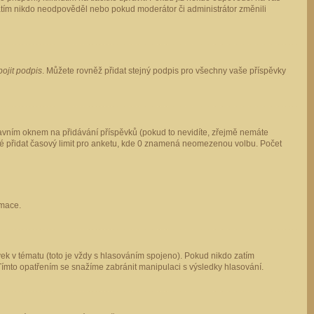
 zatím nikdo neodpověděl nebo pokud moderátor či administrátor změnili
pojit podpis
. Můžete rovněž přidat stejný podpis pro všechny vaše příspěvky
vním oknem na přidávání příspěvků (pokud to nevidíte, zřejmě nemáte
ké přidat časový limit pro anketu, kde 0 znamená neomezenou volbu. Počet
rmace.
ek v tématu (toto je vždy s hlasováním spojeno). Pokud nikdo zatím
Tímto opatřením se snažíme zabránit manipulaci s výsledky hlasování.