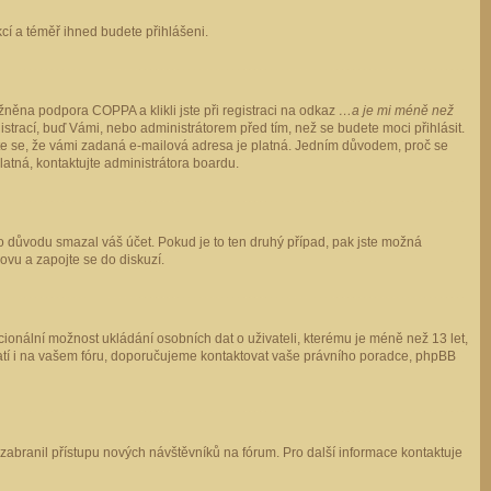
ukcí a téměř ihned budete přihlášeni.
něna podpora COPPA a klikli jste při registraci na odkaz
…a je mi méně než
istrací, buď Vámi, nebo administrátorem před tím, než se budete moci přihlásit.
stěte se, že vámi zadaná e-mailová adresa je platná. Jedním důvodem, proč se
 platná, kontaktujte administrátora boardu.
ho důvodu smazal váš účet. Pokud je to ten druhý případ, pak jste možná
novu a zapojte se do diskuzí.
cionální možnost ukládání osobních dat o uživateli, kterému je méně než 13 let,
o platí i na vašem fóru, doporučujeme kontaktovat vaše právního poradce, phpBB
y zabranil přístupu nových návštěvníků na fórum. Pro další informace kontaktuje