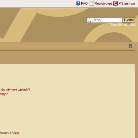
FAQ
Registrovat
Přihlásit se
Pokročilé hledání
 do některé zařadit?
piny?
ěkoho z fóra!