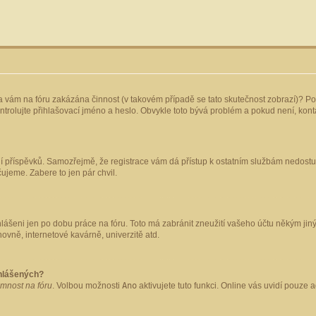
yla vám na fóru zakázána činnost (v takovém případě se tato skutečnost zobrazí)? Po
 zkontrolujte přihlašovací jméno a heslo. Obvykle toto bývá problém a pokud není, ko
ládání příspěvků. Samozřejmě, že registrace vám dá přístup k ostatním službám nedo
čujeme. Zabere to jen pár chvil.
hlášeni jen po dobu práce na fóru. Toto má zabránit zneužití vašeho účtu někým jiným.
ovně, internetové kavárně, univerzitě atd.
ihlášených?
omnost na fóru
. Volbou možnosti
Ano
aktivujete tuto funkci. Online vás uvidí pouze 