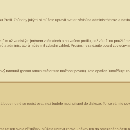
Profil. Způsoby jakými si můžete upravit avatar závisí na administrátorovi a nast
aším uživatelským jménem v tématech a na vašem profilu, což záleží na použitém v
torů a administrátorů může mít zvláštní vzhled. Prosím, nezatěžujte board zbytečným
vý formulář (pokud administrátor tuto možnost povolil). Toto opatření umožňuje zba
á bude nutné se registrovat, než budete moci přispět do diskuze. To, co vám je po
mazat jen svoje příspěvky. Můžete upravit zprávu (někdy jen do omezeného času po 