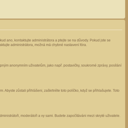
kud ano, kontaktujte administrátora a ptejte se na důvody. Pokud jste se
ntaktujte administrátora, možná má chybné nastavení fóra.
stupným anonymním uživatelům, jako např. postavičky, soukromé zprávy, posílání
 Abyste zůstali přihlášeni, zaškrtněte toto políčko, když se přihlašujete. Toto
administrátoři, moderátoři a vy sami. Budete započítáváni mezi skryté uživatele.