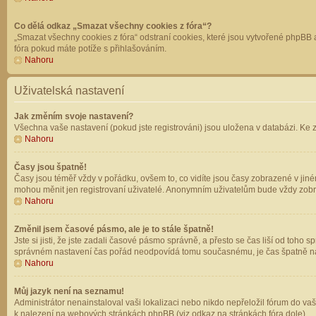
Co dělá odkaz „Smazat všechny cookies z fóra“?
„Smazat všechny cookies z fóra“ odstraní cookies, které jsou vytvořené phpBB a
fóra pokud máte potíže s přihlašováním.
Nahoru
Uživatelská nastavení
Jak změním svoje nastavení?
Všechna vaše nastavení (pokud jste registrováni) jsou uložena v databázi. Ke 
Nahoru
Časy jsou špatně!
Časy jsou téměř vždy v pořádku, ovšem to, co vidíte jsou časy zobrazené v jin
mohou měnit jen registrovaní uživatelé. Anonymním uživatelům bude vždy zobr
Nahoru
Změnil jsem časové pásmo, ale je to stále špatně!
Jste si jisti, že jste zadali časové pásmo správně, a přesto se čas liší od to
správném nastavení čas pořád neodpovídá tomu současnému, je čas špatně na
Nahoru
Můj jazyk není na seznamu!
Administrátor nenainstaloval vaši lokalizaci nebo nikdo nepřeložil fórum do va
k nalezení na webových stránkách phpBB (viz odkaz na stránkách fóra dole).