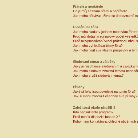
Přátelé a nepřátelé
Co je můj seznam přátel a nepřátel?
Jak mohu přidávat uživatele do seznamů ne
Hledání na fóru
Jak mohu hledat v jednom nebo více fórec
Proč můj dotaz vrací nulový počet výsledk
Proč mi vyhledávání vrací prázdnou bílou s
Jak mohu vyhledávat členy fóra?
Jak mohu najít své vlastní příspěvky a tém
Sledování témat a záložky
Jaký je rozdíl mezi sledováním a záložkam
Jak mohu sledovat zvolená témata nebo fó
Jak mohu zrušit sledování témat?
Přílohy
Jaké přílohy jsou povolené na tomto fóru?
Jak si mohu zobrazit všechny své přílohy?
Záležitosti okolo phpBB 3
Kdo napsal tento program?
Proč není k dispozici funkce X?
Koho mám kontaktovat ohledně obtížných e-