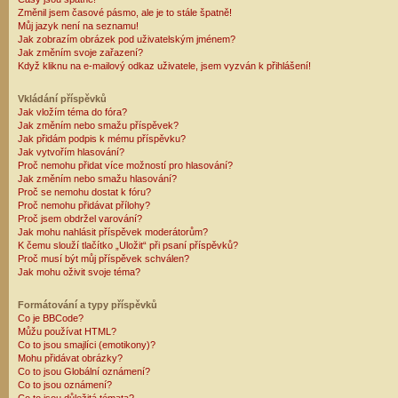
Změnil jsem časové pásmo, ale je to stále špatně!
Můj jazyk není na seznamu!
Jak zobrazím obrázek pod uživatelským jménem?
Jak změním svoje zařazení?
Když kliknu na e-mailový odkaz uživatele, jsem vyzván k přihlášení!
Vkládání příspěvků
Jak vložím téma do fóra?
Jak změním nebo smažu příspěvek?
Jak přidám podpis k mému příspěvku?
Jak vytvořím hlasování?
Proč nemohu přidat více možností pro hlasování?
Jak změním nebo smažu hlasování?
Proč se nemohu dostat k fóru?
Proč nemohu přidávat přílohy?
Proč jsem obdržel varování?
Jak mohu nahlásit příspěvek moderátorům?
K čemu slouží tlačítko „Uložit“ při psaní příspěvků?
Proč musí být můj příspěvek schválen?
Jak mohu oživit svoje téma?
Formátování a typy příspěvků
Co je BBCode?
Můžu používat HTML?
Co to jsou smajlíci (emotikony)?
Mohu přidávat obrázky?
Co to jsou Globální oznámení?
Co to jsou oznámení?