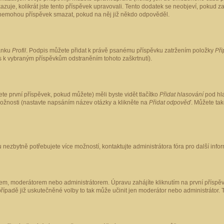
kazuje, kolikrát jste tento příspěvek upravovali. Tento dodatek se neobjeví, pokud
lé nemohou příspěvek smazat, pokud na něj již někdo odpověděl.
ránku
Profil
. Podpis můžete přidat k právě psanému příspěvku zatržením položky
Při
is k vybraným příspěvkům odstraněním tohoto zaškrtnutí).
te první příspěvek, pokud můžete) měli byste vidět tlačítko
Přidat hlasování
pod hla
možnosti (nastavte napsáním název otázky a klikněte na
Přidat odpověď
. Můžete ta
 nezbytně potřebujete více možností, kontaktujte administrátora fóra pro další info
em, moderátorem nebo administrátorem. Úpravu zahájíte kliknutím na první příspěv
ípadě již uskutečněné volby to tak může učinit jen moderátor nebo administrátor. 