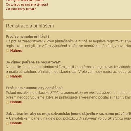
Co to jsou důležitá témata?
Co to jsou uzamčená témata?
Co jsou ikony témat?
Registrace a přihlášení
Proč se nemohu přihlásit?
Už jste se zaregistrovali? Před přihlášením je nutné se nejdříve registrovat. B
registrovali, nebyli jste z fóra vyloučeni a stále se nemůžete přihlásit, znovu
Nahoru
Je vůbec potřeba se registrovat?
Nemusíte. Je na administrátorovi fóra, jestli je potřeba se registrovat ke vk
e-mailů uživatelům, přihlášení do skupin, atd. Vřele vám tedy registraci doporu
Nahoru
Proč jsem automaticky odhlášen?
Pokud nezaškrtnete tlačítko
Přihlásit automaticky při příští návštěvě
, budete při
ovšem nedoporučujeme, když se přihlašujete z veřejného počítače, např. v knih
Nahoru
Jak zabráním, aby se moje uživatelské jméno objevilo v seznamu právě př
V Uživatelském panelu najdete pod položkou „Nastavení“ volbu
Skrýt moji přít
Nahoru