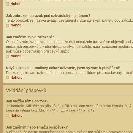
Nahoru
Jak zobrazím obrázek pod uživatelským jménem?
Tento obrázek se nazývá avatar. Lze změnit v Uživatelském panelu pod záložkou 
Nahoru
Jak změním svoje zařazení?
Obecně vzato, svoje zařazení přímo změnit nemůžete (úrovně se objevují pod v
přidaných příspěvků a k identifikaci určitých uživatelů, např. označení moderá
pak může počet vašich příspěvků snížit.
Nahoru
Když kliknu na e-mailový odkaz uživatele, jsem vyzván k přihlášení!
Pouze registrovaní uživatelé mohou posílat e-mail lidem přes nastavený e-mailo
Nahoru
Vkládání příspěvků
Jak vložím téma do fóra?
Jednoduše. Klikněte na příslušné tlačítko na obrazovce fóra nebo tématu. Možn
téma do tohoto fóra, Můžete hlasovat v tomto fóru, atd.
).
Nahoru
Jak změním nebo smažu příspěvek?
V případě, že nejste moderátor nebo administrátor, tak můžete upravovat nebo 