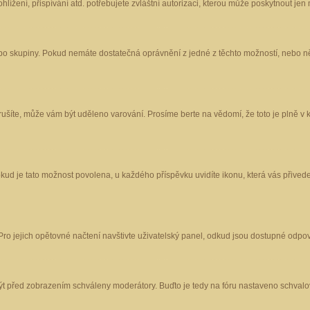
ížení, přispívání atd. potřebujete zvláštní autorizaci, kterou může poskytnout jen m
nebo skupiny. Pokud nemáte dostatečná oprávnění z jedné z těchto možností, nebo ně
porušíte, může vám být uděleno varování. Prosíme berte na vědomí, že toto je plně
okud je tato možnost povolena, u každého příspěvku uvidíte ikonu, která vás přived
o jejich opětovné načtení navštivte uživatelský panel, odkud jsou dostupné odpoví
být před zobrazením schváleny moderátory. Buďto je tedy na fóru nastaveno schvalov