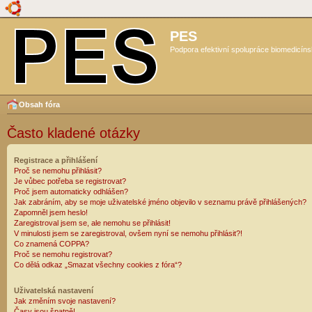
PES
Podpora efektivní spolupráce biomedicíns
Obsah fóra
Často kladené otázky
Registrace a přihlášení
Proč se nemohu přihlásit?
Je vůbec potřeba se registrovat?
Proč jsem automaticky odhlášen?
Jak zabráním, aby se moje uživatelské jméno objevilo v seznamu právě přihlášených?
Zapomněl jsem heslo!
Zaregistroval jsem se, ale nemohu se přihlásit!
V minulosti jsem se zaregistroval, ovšem nyní se nemohu přihlásit?!
Co znamená COPPA?
Proč se nemohu registrovat?
Co dělá odkaz „Smazat všechny cookies z fóra“?
Uživatelská nastavení
Jak změním svoje nastavení?
Časy jsou špatně!