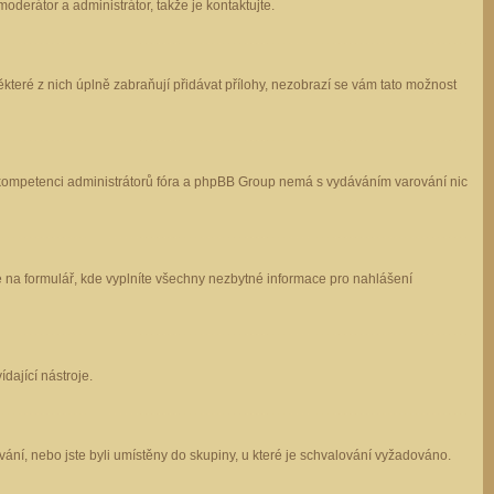
oderátor a administrátor, takže je kontaktujte.
které z nich úplně zabraňují přidávat přílohy, nezobrazí se vám tato možnost
 v kompetenci administrátorů fóra a phpBB Group nemá s vydáváním varování nic
e na formulář, kde vyplníte všechny nezbytné informace pro nahlášení
dající nástroje.
ání, nebo jste byli umístěny do skupiny, u které je schvalování vyžadováno.