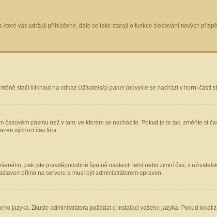
 které vás udržují přihlášené, dále se také starají o funkce sledování nových pří
změně stačí kliknout na odkaz
Uživatelský panel
(obvykle se nachází v horní části 
ém časovém pásmu než v tom, ve kterém se nacházíte. Pokud je to tak, změňte si ča
azen výchozí čas fóra.
ho správného, pak jste pravděpodobně špatně nastavili letní nebo zimní čas, v uživ
staven přímo na serveru a musí být administrátorem opraven.
šeho jazyka. Zkuste administrátora požádat o instalaci vašeho jazyka. Pokud lokaliz