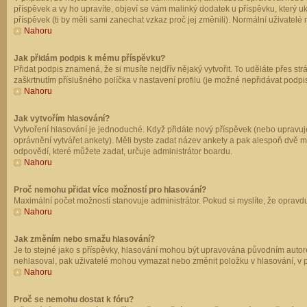
příspěvek a vy ho upravíte, objeví se vám malinký dodatek u příspěvku, který u
příspěvek (ti by měli sami zanechat vzkaz proč jej změnili). Normální uživate
Nahoru
Jak přidám podpis k mému příspěvku?
Přidat podpis znamená, že si musíte nejdřív nějaký vytvořit. To uděláte přes st
zaškrtnutím příslušného políčka v nastavení profilu (je možné nepřidávat podp
Nahoru
Jak vytvořím hlasování?
Vytvoření hlasování je jednoduché. Když přidáte nový příspěvek (nebo upravuje
oprávnění vytvářet ankety). Měli byste zadat název ankety a pak alespoň dvě 
odpovědí, které můžete zadat, určuje administrátor boardu.
Nahoru
Proč nemohu přidat více možností pro hlasování?
Maximální počet možností stanovuje administrátor. Pokud si myslíte, že opravdu
Nahoru
Jak změním nebo smažu hlasování?
Je to stejné jako s příspěvky, hlasování mohou být upravována původním autor
nehlasoval, pak uživatelé mohou vymazat nebo změnit položku v hlasování, v př
Nahoru
Proč se nemohu dostat k fóru?