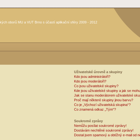
kých oborů MU a VUT Brno s účastí aplikační sféry 2009 - 2012
Uživatelské úrovně a skupiny
Kdo jsou administrátoři?
Kdo jsou moderátoři?
Co jsou uživatelské skupiny?
Kde jsou uživatelské skupiny a jak se mohu
Jak se stanu moderátorem uživatelské sku
Proč mají některé skupiny jinou barvu?
Co je „Výchozí uživatelská skupina“?
Co znamená odkaz „Tým“?
Soukromé zprávy
Nemůžu posílat soukromé zprávy!
Dostávám nechtěné soukromé zprávy!
Dostal jsem spamový a obtížný e-mail od n