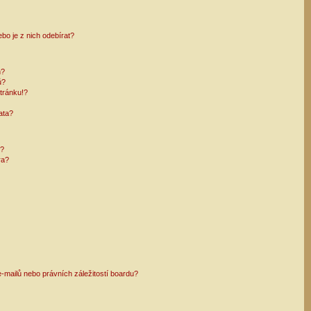
bo je z nich odebírat?
h?
ů?
tránku!?
ata?
i?
ra?
mailů nebo právních záležitostí boardu?