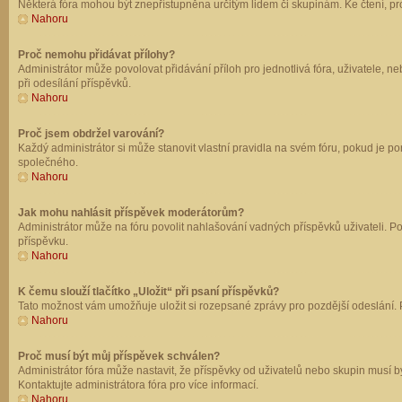
Některá fóra mohou být znepřístupněna určitým lidem či skupinám. Ke čtení, prohl
Nahoru
Proč nemohu přidávat přílohy?
Administrátor může povolovat přidávání příloh pro jednotlivá fóra, uživatele, 
při odesílání příspěvků.
Nahoru
Proč jsem obdržel varování?
Každý administrátor si může stanovit vlastní pravidla na svém fóru, pokud je 
společného.
Nahoru
Jak mohu nahlásit příspěvek moderátorům?
Administrátor může na fóru povolit nahlašování vadných příspěvků uživateli. P
příspěvku.
Nahoru
K čemu slouží tlačítko „Uložit“ při psaní příspěvků?
Tato možnost vám umožňuje uložit si rozepsané zprávy pro pozdější odeslání. Pr
Nahoru
Proč musí být můj příspěvek schválen?
Administrátor fóra může nastavit, že příspěvky od uživatelů nebo skupin musí 
Kontaktujte administrátora fóra pro více informací.
Nahoru