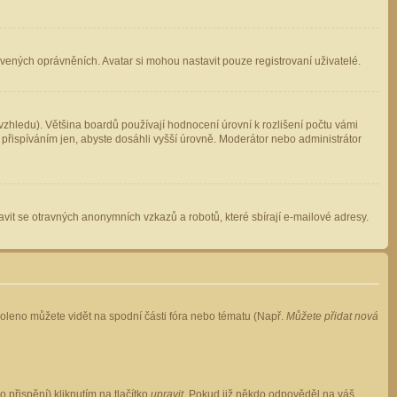
avených oprávněních. Avatar si mohou nastavit pouze registrovaní uživatelé.
zhledu). Většina boardů používají hodnocení úrovní k rozlišení počtu vámi
 přispíváním jen, abyste dosáhli vyšší úrovně. Moderátor nebo administrátor
vit se otravných anonymních vzkazů a robotů, které sbírají e-mailové adresy.
voleno můžete vidět na spodní části fóra nebo tématu (Např.
Můžete přidat nová
přispění) kliknutím na tlačítko
upravit
. Pokud již někdo odpověděl na váš