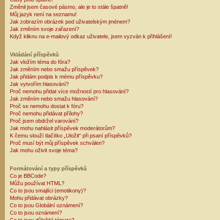
Změnil jsem časové pásmo, ale je to stále špatně!
Můj jazyk není na seznamu!
Jak zobrazím obrázek pod uživatelským jménem?
Jak změním svoje zařazení?
Když kliknu na e-mailový odkaz uživatele, jsem vyzván k přihlášení!
Vkládání příspěvků
Jak vložím téma do fóra?
Jak změním nebo smažu příspěvek?
Jak přidám podpis k mému příspěvku?
Jak vytvořím hlasování?
Proč nemohu přidat více možností pro hlasování?
Jak změním nebo smažu hlasování?
Proč se nemohu dostat k fóru?
Proč nemohu přidávat přílohy?
Proč jsem obdržel varování?
Jak mohu nahlásit příspěvek moderátorům?
K čemu slouží tlačítko „Uložit“ při psaní příspěvků?
Proč musí být můj příspěvek schválen?
Jak mohu oživit svoje téma?
Formátování a typy příspěvků
Co je BBCode?
Můžu používat HTML?
Co to jsou smajlíci (emotikony)?
Mohu přidávat obrázky?
Co to jsou Globální oznámení?
Co to jsou oznámení?