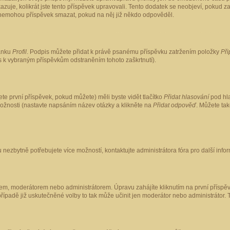
kazuje, kolikrát jste tento příspěvek upravovali. Tento dodatek se neobjeví, pokud
lé nemohou příspěvek smazat, pokud na něj již někdo odpověděl.
ránku
Profil
. Podpis můžete přidat k právě psanému příspěvku zatržením položky
Při
is k vybraným příspěvkům odstraněním tohoto zaškrtnutí).
te první příspěvek, pokud můžete) měli byste vidět tlačítko
Přidat hlasování
pod hla
možnosti (nastavte napsáním název otázky a klikněte na
Přidat odpověď
. Můžete ta
 nezbytně potřebujete více možností, kontaktujte administrátora fóra pro další info
em, moderátorem nebo administrátorem. Úpravu zahájíte kliknutím na první příspěv
ípadě již uskutečněné volby to tak může učinit jen moderátor nebo administrátor. 