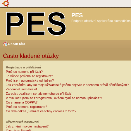
PES
Podpora efektivní spolupráce biomedicíns
Obsah fóra
Často kladené otázky
Registrace a přihlášení
Proč se nemohu přihlásit?
Je vůbec potřeba se registrovat?
Proč jsem automaticky odhlášen?
Jak zabráním, aby se moje uživatelské jméno objevilo v seznamu právě přihlášených?
Zapomněl jsem heslo!
Zaregistroval jsem se, ale nemohu se přihlásit!
V minulosti jsem se zaregistroval, ovšem nyní se nemohu přihlásit?!
Co znamená COPPA?
Proč se nemohu registrovat?
Co dělá odkaz „Smazat všechny cookies z fóra“?
Uživatelská nastavení
Jak změním svoje nastavení?
Časy jsou špatně!