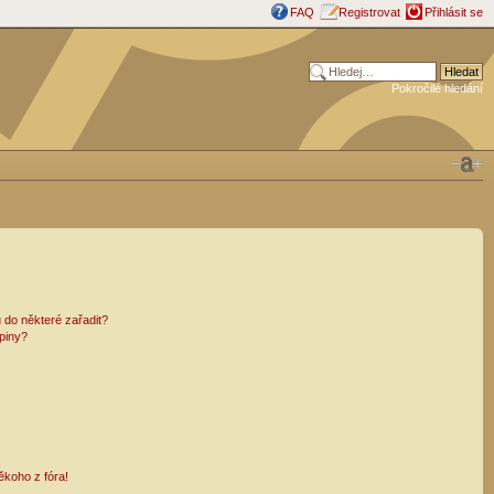
FAQ
Registrovat
Přihlásit se
Pokročilé hledání
 do některé zařadit?
piny?
ěkoho z fóra!