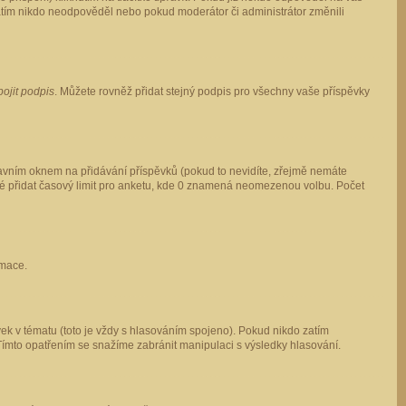
 zatím nikdo neodpověděl nebo pokud moderátor či administrátor změnili
pojit podpis
. Můžete rovněž přidat stejný podpis pro všechny vaše příspěvky
vním oknem na přidávání příspěvků (pokud to nevidíte, zřejmě nemáte
ké přidat časový limit pro anketu, kde 0 znamená neomezenou volbu. Počet
rmace.
ek v tématu (toto je vždy s hlasováním spojeno). Pokud nikdo zatím
Tímto opatřením se snažíme zabránit manipulaci s výsledky hlasování.