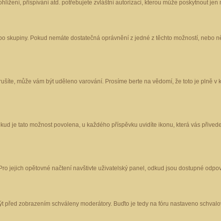
ížení, přispívání atd. potřebujete zvláštní autorizaci, kterou může poskytnout jen m
nebo skupiny. Pokud nemáte dostatečná oprávnění z jedné z těchto možností, nebo ně
porušíte, může vám být uděleno varování. Prosíme berte na vědomí, že toto je plně
okud je tato možnost povolena, u každého příspěvku uvidíte ikonu, která vás přived
o jejich opětovné načtení navštivte uživatelský panel, odkud jsou dostupné odpoví
být před zobrazením schváleny moderátory. Buďto je tedy na fóru nastaveno schvalov