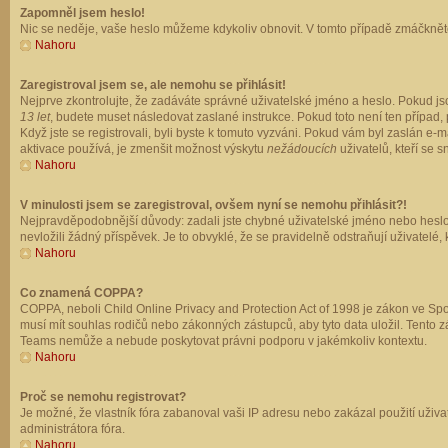
Zapomněl jsem heslo!
Nic se neděje, vaše heslo můžeme kdykoliv obnovit. V tomto případě zmáčkněte
Nahoru
Zaregistroval jsem se, ale nemohu se přihlásit!
Nejprve zkontrolujte, že zadáváte správné uživatelské jméno a heslo. Pokud js
13 let
, budete muset následovat zaslané instrukce. Pokud toto není ten případ, 
Když jste se registrovali, byli byste k tomuto vyzváni. Pokud vám byl zaslán e
aktivace používá, je zmenšit možnost výskytu
nežádoucích
uživatelů, kteří se s
Nahoru
V minulosti jsem se zaregistroval, ovšem nyní se nemohu přihlásit?!
Nejpravděpodobnější důvody: zadali jste chybné uživatelské jméno nebo heslo (z
nevložili žádný příspěvek. Je to obvyklé, že se pravidelně odstraňují uživatelé,
Nahoru
Co znamená COPPA?
COPPA, neboli Child Online Privacy and Protection Act of 1998 je zákon ve Spoj
musí mít souhlas rodičů nebo zákonných zástupců, aby tyto data uložil. Tento zá
Teams nemůže a nebude poskytovat právni podporu v jakémkoliv kontextu.
Nahoru
Proč se nemohu registrovat?
Je možné, že vlastník fóra zabanoval vaši IP adresu nebo zakázal použití uživat
administrátora fóra.
Nahoru