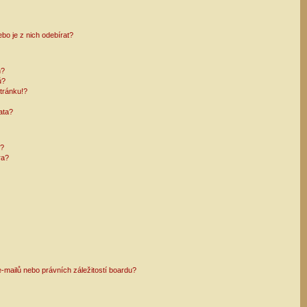
bo je z nich odebírat?
h?
ů?
tránku!?
ata?
i?
ra?
mailů nebo právních záležitostí boardu?