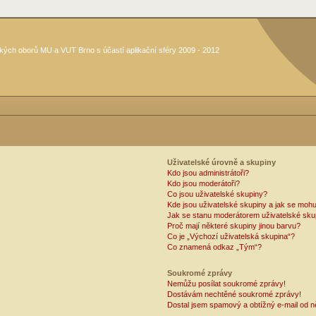
kých oborů MU a VUT Brno s účastí aplikační sféry 2009 - 2012
Uživatelské úrovně a skupiny
Kdo jsou administrátoři?
Kdo jsou moderátoři?
Co jsou uživatelské skupiny?
Kde jsou uživatelské skupiny a jak se mohu
Jak se stanu moderátorem uživatelské sku
Proč mají některé skupiny jinou barvu?
Co je „Výchozí uživatelská skupina“?
Co znamená odkaz „Tým“?
Soukromé zprávy
Nemůžu posílat soukromé zprávy!
Dostávám nechtěné soukromé zprávy!
Dostal jsem spamový a obtížný e-mail od n