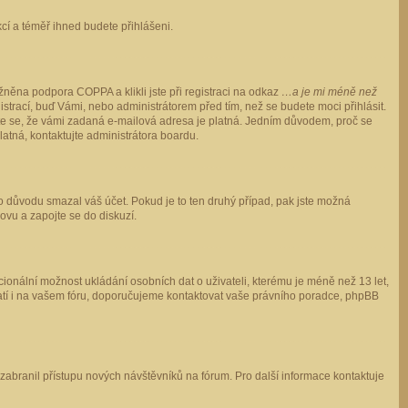
ukcí a téměř ihned budete přihlášeni.
něna podpora COPPA a klikli jste při registraci na odkaz
…a je mi méně než
istrací, buď Vámi, nebo administrátorem před tím, než se budete moci přihlásit.
stěte se, že vámi zadaná e-mailová adresa je platná. Jedním důvodem, proč se
 platná, kontaktujte administrátora boardu.
ho důvodu smazal váš účet. Pokud je to ten druhý případ, pak jste možná
novu a zapojte se do diskuzí.
cionální možnost ukládání osobních dat o uživateli, kterému je méně než 13 let,
o platí i na vašem fóru, doporučujeme kontaktovat vaše právního poradce, phpBB
y zabranil přístupu nových návštěvníků na fórum. Pro další informace kontaktuje