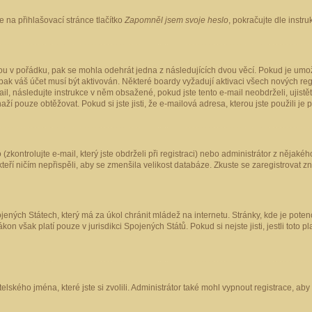
 na přihlašovací stránce tlačítko
Zapomněl jsem svoje heslo
, pokračujte dle instr
ou v pořádku, pak se mohla odehrát jedna z následujících dvou věcí. Pokud je umož
pak váš účet musí být aktivován. Některé boardy vyžadují aktivaci všech nových reg
-mail, následujte instrukce v něm obsažené, pokud jste tento e-mail neobdrželi, uji
naží pouze obtěžovat. Pokud si jste jisti, že e-mailová adresa, kterou jste použili je
kontrolujte e-mail, který jste obdrželi při registraci) nebo administrátor z nějaké
 kteří ničím nepřispěli, aby se zmenšila velikost databáze. Zkuste se zaregistrovat z
ených Státech, který má za úkol chránit mládež na internetu. Stránky, kde je poten
kon však platí pouze v jurisdikci Spojených Států. Pokud si nejste jisti, jestli tot
elského jména, které jste si zvolili. Administrátor také mohl vypnout registrace, ab