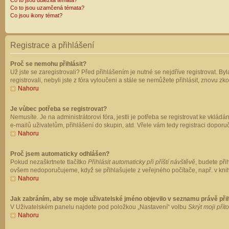
Co to jsou důležitá témata?
Co to jsou uzamčená témata?
Co jsou ikony témat?
Registrace a přihlášení
Proč se nemohu přihlásit?
Už jste se zaregistrovali? Před přihlášením je nutné se nejdříve registrovat. B
registrovali, nebyli jste z fóra vyloučeni a stále se nemůžete přihlásit, znovu
Nahoru
Je vůbec potřeba se registrovat?
Nemusíte. Je na administrátorovi fóra, jestli je potřeba se registrovat ke vk
e-mailů uživatelům, přihlášení do skupin, atd. Vřele vám tedy registraci doporu
Nahoru
Proč jsem automaticky odhlášen?
Pokud nezaškrtnete tlačítko
Přihlásit automaticky při příští návštěvě
, budete při
ovšem nedoporučujeme, když se přihlašujete z veřejného počítače, např. v knih
Nahoru
Jak zabráním, aby se moje uživatelské jméno objevilo v seznamu právě př
V Uživatelském panelu najdete pod položkou „Nastavení“ volbu
Skrýt moji přít
Nahoru