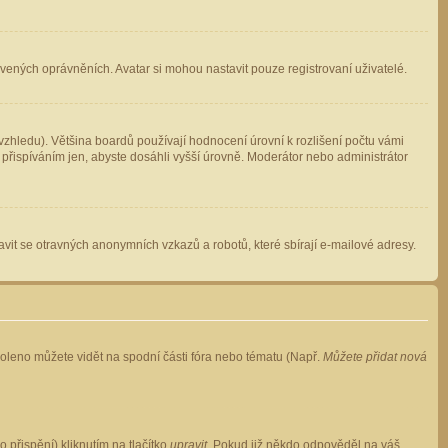
avených oprávněních. Avatar si mohou nastavit pouze registrovaní uživatelé.
zhledu). Většina boardů používají hodnocení úrovní k rozlišení počtu vámi
 přispíváním jen, abyste dosáhli vyšší úrovně. Moderátor nebo administrátor
vit se otravných anonymních vzkazů a robotů, které sbírají e-mailové adresy.
voleno můžete vidět na spodní části fóra nebo tématu (Např.
Můžete přidat nová
přispění) kliknutím na tlačítko
upravit
. Pokud již někdo odpověděl na váš