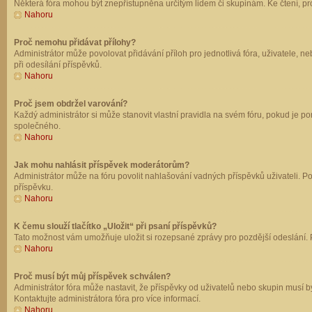
Některá fóra mohou být znepřístupněna určitým lidem či skupinám. Ke čtení, prohl
Nahoru
Proč nemohu přidávat přílohy?
Administrátor může povolovat přidávání příloh pro jednotlivá fóra, uživatele, 
při odesílání příspěvků.
Nahoru
Proč jsem obdržel varování?
Každý administrátor si může stanovit vlastní pravidla na svém fóru, pokud je 
společného.
Nahoru
Jak mohu nahlásit příspěvek moderátorům?
Administrátor může na fóru povolit nahlašování vadných příspěvků uživateli. P
příspěvku.
Nahoru
K čemu slouží tlačítko „Uložit“ při psaní příspěvků?
Tato možnost vám umožňuje uložit si rozepsané zprávy pro pozdější odeslání. Pr
Nahoru
Proč musí být můj příspěvek schválen?
Administrátor fóra může nastavit, že příspěvky od uživatelů nebo skupin musí 
Kontaktujte administrátora fóra pro více informací.
Nahoru