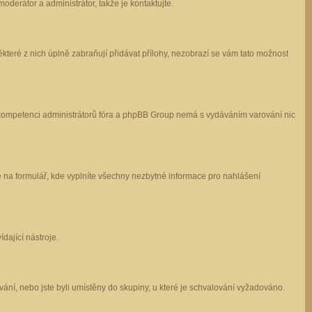
oderátor a administrátor, takže je kontaktujte.
které z nich úplně zabraňují přidávat přílohy, nezobrazí se vám tato možnost
 v kompetenci administrátorů fóra a phpBB Group nemá s vydáváním varování nic
e na formulář, kde vyplníte všechny nezbytné informace pro nahlášení
dající nástroje.
ání, nebo jste byli umístěny do skupiny, u které je schvalování vyžadováno.