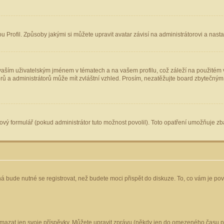
Profil. Způsoby jakými si můžete upravit avatar závisí na administrátorovi a nast
aším uživatelským jménem v tématech a na vašem profilu, což záleží na použitém v
torů a administrátorů může mít zvláštní vzhled. Prosím, nezatěžujte board zbytečným
vý formulář (pokud administrátor tuto možnost povolil). Toto opatření umožňuje zba
á bude nutné se registrovat, než budete moci přispět do diskuze. To, co vám je po
mazat jen svoje příspěvky. Můžete upravit zprávu (někdy jen do omezeného času po 