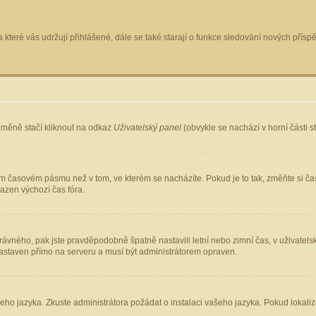
 které vás udržují přihlášené, dále se také starají o funkce sledování nových pří
změně stačí kliknout na odkaz
Uživatelský panel
(obvykle se nachází v horní části 
ém časovém pásmu než v tom, ve kterém se nacházíte. Pokud je to tak, změňte si ča
azen výchozí čas fóra.
ho správného, pak jste pravděpodobně špatně nastavili letní nebo zimní čas, v uživ
staven přímo na serveru a musí být administrátorem opraven.
šeho jazyka. Zkuste administrátora požádat o instalaci vašeho jazyka. Pokud lokaliz