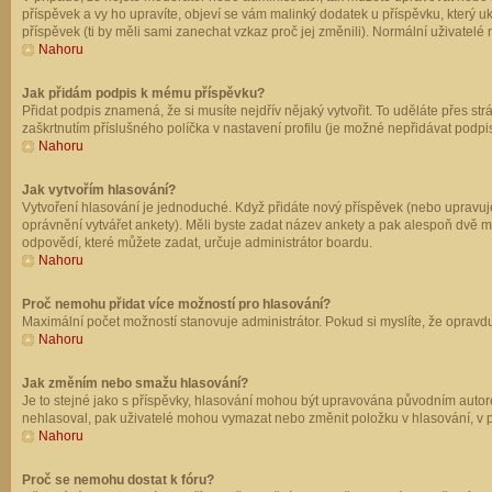
příspěvek a vy ho upravíte, objeví se vám malinký dodatek u příspěvku, který u
příspěvek (ti by měli sami zanechat vzkaz proč jej změnili). Normální uživate
Nahoru
Jak přidám podpis k mému příspěvku?
Přidat podpis znamená, že si musíte nejdřív nějaký vytvořit. To uděláte přes st
zaškrtnutím příslušného políčka v nastavení profilu (je možné nepřidávat podp
Nahoru
Jak vytvořím hlasování?
Vytvoření hlasování je jednoduché. Když přidáte nový příspěvek (nebo upravuje
oprávnění vytvářet ankety). Měli byste zadat název ankety a pak alespoň dvě 
odpovědí, které můžete zadat, určuje administrátor boardu.
Nahoru
Proč nemohu přidat více možností pro hlasování?
Maximální počet možností stanovuje administrátor. Pokud si myslíte, že opravdu
Nahoru
Jak změním nebo smažu hlasování?
Je to stejné jako s příspěvky, hlasování mohou být upravována původním autor
nehlasoval, pak uživatelé mohou vymazat nebo změnit položku v hlasování, v př
Nahoru
Proč se nemohu dostat k fóru?