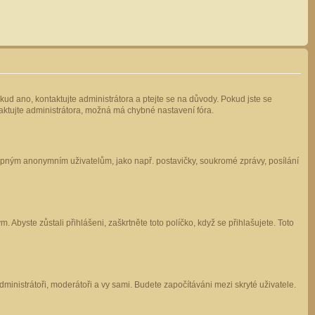
kud ano, kontaktujte administrátora a ptejte se na důvody. Pokud jste se
ntaktujte administrátora, možná má chybné nastavení fóra.
stupným anonymním uživatelům, jako např. postavičky, soukromé zprávy, posílání
 Abyste zůstali přihlášeni, zaškrtněte toto políčko, když se přihlašujete. Toto
administrátoři, moderátoři a vy sami. Budete započítáváni mezi skryté uživatele.