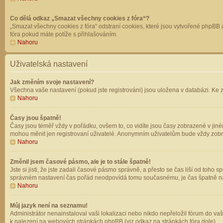
Co dělá odkaz „Smazat všechny cookies z fóra“?
„Smazat všechny cookies z fóra“ odstraní cookies, které jsou vytvořené phpBB a
fóra pokud máte potíže s přihlašováním.
Nahoru
Uživatelská nastavení
Jak změním svoje nastavení?
Všechna vaše nastavení (pokud jste registrováni) jsou uložena v databázi. Ke 
Nahoru
Časy jsou špatně!
Časy jsou téměř vždy v pořádku, ovšem to, co vidíte jsou časy zobrazené v jin
mohou měnit jen registrovaní uživatelé. Anonymním uživatelům bude vždy zobr
Nahoru
Změnil jsem časové pásmo, ale je to stále špatně!
Jste si jisti, že jste zadali časové pásmo správně, a přesto se čas liší od to
správném nastavení čas pořád neodpovídá tomu současnému, je čas špatně na
Nahoru
Můj jazyk není na seznamu!
Administrátor nenainstaloval vaši lokalizaci nebo nikdo nepřeložil fórum do va
k nalezení na webových stránkách phpBB (viz odkaz na stránkách fóra dole).