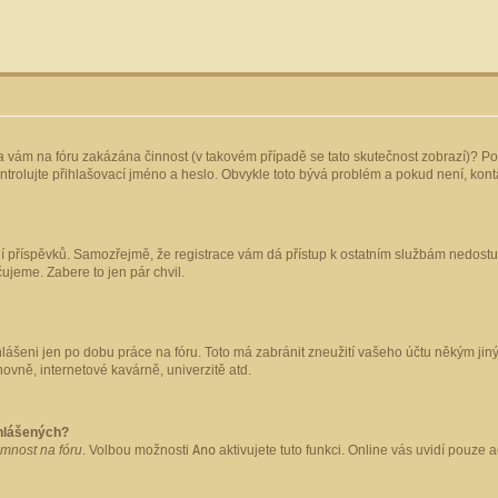
yla vám na fóru zakázána činnost (v takovém případě se tato skutečnost zobrazí)? Po
 zkontrolujte přihlašovací jméno a heslo. Obvykle toto bývá problém a pokud není, ko
ládání příspěvků. Samozřejmě, že registrace vám dá přístup k ostatním službám nedo
čujeme. Zabere to jen pár chvil.
hlášeni jen po dobu práce na fóru. Toto má zabránit zneužití vašeho účtu někým jiným.
ovně, internetové kavárně, univerzitě atd.
ihlášených?
omnost na fóru
. Volbou možnosti
Ano
aktivujete tuto funkci. Online vás uvidí pouze 