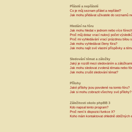
Přátelé a nepřátelé
Co je můj seznam přátel a nepřátel?
Jak mohu přidávat uživatele do seznamů ne
Hledání na fóru
Jak mohu hledat v jednom nebo více fórec
Proč můj dotaz vrací nulový počet výsledk
Proč mi vyhledávání vrací prázdnou bílou s
Jak mohu vyhledávat členy fóra?
Jak mohu najít své vlastní příspěvky a tém
Sledování témat a záložky
Jaký je rozdíl mezi sledováním a záložkam
Jak mohu sledovat zvolená témata nebo fó
Jak mohu zrušit sledování témat?
Přílohy
Jaké přílohy jsou povolené na tomto fóru?
Jak si mohu zobrazit všechny své přílohy?
Záležitosti okolo phpBB 3
Kdo napsal tento program?
Proč není k dispozici funkce X?
Koho mám kontaktovat ohledně obtížných e-