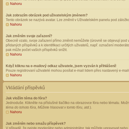
Nahoru
Jak zobrazím obrázek pod uživatelským jménem?
Tento obrázek se nazývá avatar. Lze změnit v Uživatelském panelu pod záložkou 
Nahoru
Jak změním svoje zařazení?
Obecně vzato, svoje zařazení přímo změnit nemůžete (úrovně se objevují pod v
přidaných příspěvků a k identifikaci určitých uživatelů, např. označení moderá
pak může počet vašich příspěvků snížit.
Nahoru
Když kliknu na e-mailový odkaz uživatele, jsem vyzván k přihlášení!
Pouze registrovaní uživatelé mohou posílat e-mail lidem přes nastavený e-mailo
Nahoru
Vkládání příspěvků
Jak vložím téma do fóra?
Jednoduše. Klikněte na příslušné tlačítko na obrazovce fóra nebo tématu. Možn
téma do tohoto fóra, Můžete hlasovat v tomto fóru, atd.
).
Nahoru
Jak změním nebo smažu příspěvek?
V případě, že nejste moderátor nebo administrátor, tak můžete upravovat nebo 