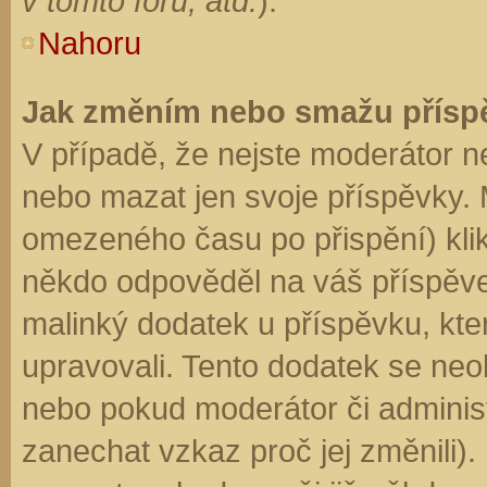
v tomto fóru, atd.
).
Nahoru
Jak změním nebo smažu přísp
V případě, že nejste moderátor n
nebo mazat jen svoje příspěvky. 
omezeného času po přispění) klik
někdo odpověděl na váš příspěve
malinký dodatek u příspěvku, kter
upravovali. Tento dodatek se neo
nebo pokud moderátor či administr
zanechat vzkaz proč jej změnili)