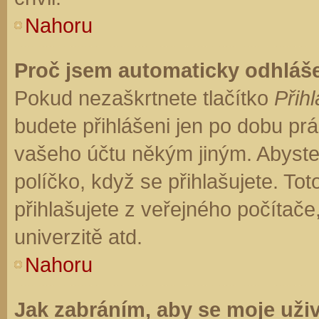
Nahoru
Proč jsem automaticky odhláš
Pokud nezaškrtnete tlačítko
Přihl
budete přihlášeni jen po dobu prá
vašeho účtu někým jiným. Abyste z
políčko, když se přihlašujete. T
přihlašujete z veřejného počítače
univerzitě atd.
Nahoru
Jak zabráním, aby se moje uži