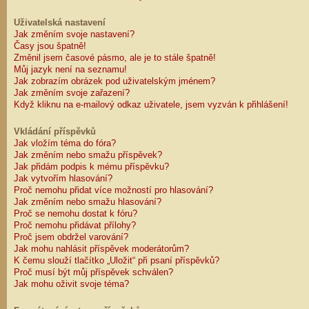
Uživatelská nastavení
Jak změním svoje nastavení?
Časy jsou špatně!
Změnil jsem časové pásmo, ale je to stále špatně!
Můj jazyk není na seznamu!
Jak zobrazím obrázek pod uživatelským jménem?
Jak změním svoje zařazení?
Když kliknu na e-mailový odkaz uživatele, jsem vyzván k přihlášení!
Vkládání příspěvků
Jak vložím téma do fóra?
Jak změním nebo smažu příspěvek?
Jak přidám podpis k mému příspěvku?
Jak vytvořím hlasování?
Proč nemohu přidat více možností pro hlasování?
Jak změním nebo smažu hlasování?
Proč se nemohu dostat k fóru?
Proč nemohu přidávat přílohy?
Proč jsem obdržel varování?
Jak mohu nahlásit příspěvek moderátorům?
K čemu slouží tlačítko „Uložit“ při psaní příspěvků?
Proč musí být můj příspěvek schválen?
Jak mohu oživit svoje téma?