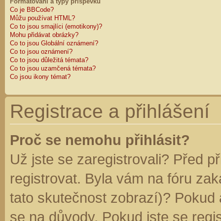
Formátování a typy příspěvků
Co je BBCode?
Můžu používat HTML?
Co to jsou smajlíci (emotikony)?
Mohu přidávat obrázky?
Co to jsou Globální oznámení?
Co to jsou oznámení?
Co to jsou důležitá témata?
Co to jsou uzamčená témata?
Co jsou ikony témat?
Registrace a přihlášení
Proč se nemohu přihlásit?
Už jste se zaregistrovali? Před p
registrovat. Byla vám na fóru za
tato skutečnost zobrazí)? Pokud a
se na důvody. Pokud jste se regist