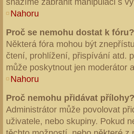
snažíme zabránit manipulaci s vý
Nahoru
Proč se nemohu dostat k fóru
Některá fóra mohou být znepříst
čtení, prohlížení, přispívání atd. 
může poskytnout jen moderátor a a
Nahoru
Proč nemohu přidávat přílohy
Administrátor může povolovat přid
uživatele, nebo skupiny. Pokud 
těchto možností, nebo některé z n