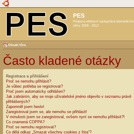
PES
Podpora efektivní spolupráce biomedicín
sféry 2009 - 2012
Obsah fóra
Často kladené otázky
Registrace a přihlášení
Proč se nemohu přihlásit?
Je vůbec potřeba se registrovat?
Proč jsem automaticky odhlášen?
Jak zabráním, aby se moje uživatelské jméno objevilo v seznamu právě
přihlášených?
Zapomněl jsem heslo!
Zaregistroval jsem se, ale nemohu se přihlásit!
V minulosti jsem se zaregistroval, ovšem nyní se nemohu přihlásit?!
Co znamená COPPA?
Proč se nemohu registrovat?
Co dělá odkaz „Smazat všechny cookies z fóra“?