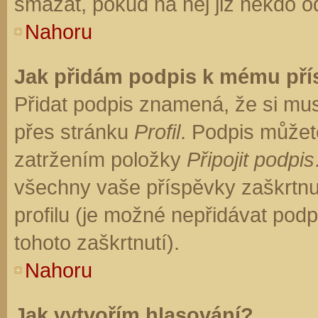
smazat, pokud na něj již někdo o
Nahoru
Jak přidám podpis k mému př
Přidat podpis znamená, že si musí
přes stránku
Profil
. Podpis můžet
zatržením položky
Připojit podpis
všechny vaše příspěvky zaškrtnu
profilu (je možné nepřidávat po
tohoto zaškrtnutí).
Nahoru
Jak vytvořím hlasování?