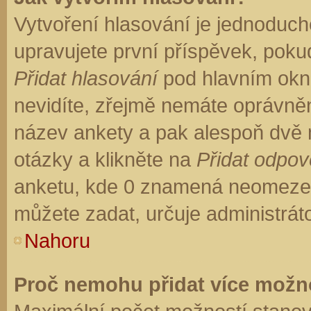
Vytvoření hlasování je jednoduch
upravujete první příspěvek, pokud
Přidat hlasování
pod hlavním okn
nevidíte, zřejmě nemáte oprávněn
název ankety a pak alespoň dvě
otázky a klikněte na
Přidat odpo
anketu, kde 0 znamená neomezen
můžete zadat, určuje administrát
Nahoru
Proč nemohu přidat více možno