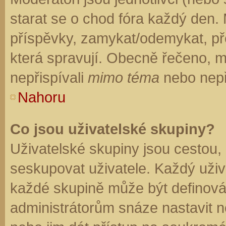
starat se o chod fóra každý den.
příspěvky, zamykat/odemykat, př
která spravují. Obecně řečeno, mo
nepřispívali
mimo téma
nebo nepři
Nahoru
Co jsou uživatelské skupiny?
Uživatelské skupiny jsou cestou,
seskupovat uživatele. Každý uživa
každé skupině může být definován
administrátorům snáze nastavit n