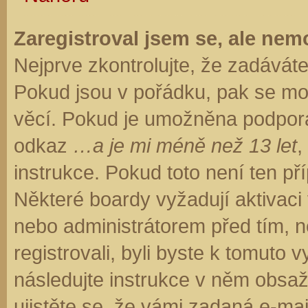
Zaregistroval jsem se, ale nemo
Nejprve zkontrolujte, že zadávát
Pokud jsou v pořádku, pak se moh
věcí. Pokud je umožněna podpora C
odkaz
…a je mi méně než 13 let
,
instrukce. Pokud toto není ten př
Některé boardy vyžadují aktivaci
nebo administrátorem před tím, ne
registrovali, byli byste k tomuto
následujte instrukce v něm obsaže
ujistěte se, že vámi zadaná e-ma