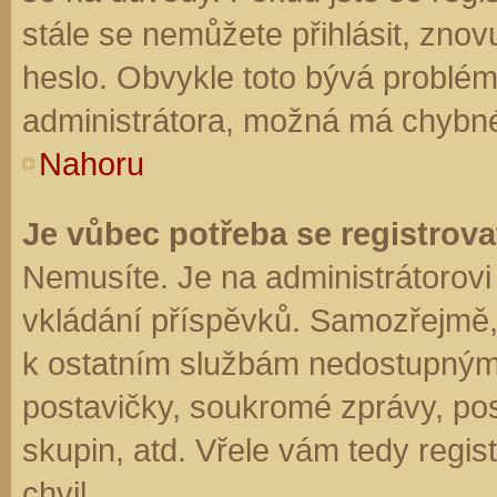
stále se nemůžete přihlásit, znov
heslo. Obvykle toto bývá problém
administrátora, možná má chybné
Nahoru
Je vůbec potřeba se registrova
Nemusíte. Je na administrátorovi f
vkládání příspěvků. Samozřejmě,
k ostatním službám nedostupným
postavičky, soukromé zprávy, posí
skupin, atd. Vřele vám tedy regis
chvil.