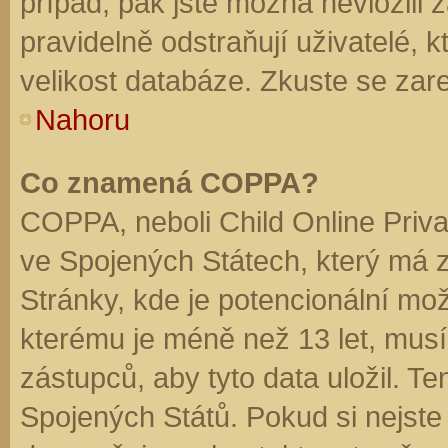
případ, pak jste možná nevložili 
pravidelně odstraňují uživatelé, k
velikost databáze. Zkuste se zare
Nahoru
Co znamená COPPA?
COPPA, neboli Child Online Priva
ve Spojených Státech, který má z
Stránky, kde je potencionální mož
kterému je méně než 13 let, mus
zástupců, aby tyto data uložil. Te
Spojených Států. Pokud si nejste jis