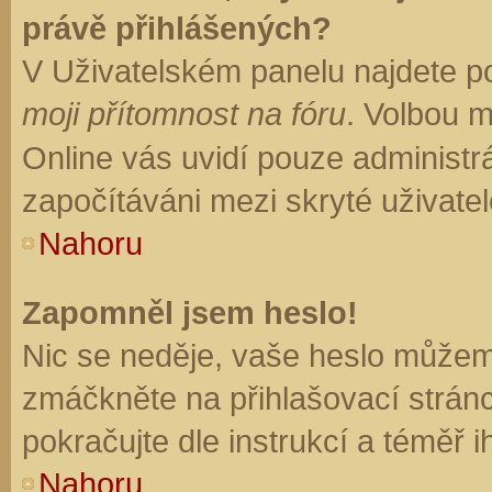
právě přihlášených?
V Uživatelském panelu najdete p
moji přítomnost na fóru
. Volbou 
Online vás uvidí pouze administrá
započítáváni mezi skryté uživatel
Nahoru
Zapomněl jsem heslo!
Nic se neděje, vaše heslo můžem
zmáčkněte na přihlašovací stránc
pokračujte dle instrukcí a téměř i
Nahoru