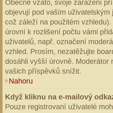
Obecně vzato, svoje zařazení př
objevují pod vaším uživatelským
což záleží na použitém vzhledu).
úrovní k rozlišení počtu vámi přid
uživatelů, např. označení moderá
vzhled. Prosím, nezatěžujte boar
dosáhli vyšší úrovně. Moderátor
vašich příspěvků snížit.
Nahoru
Když kliknu na e-mailový odkaz
Pouze registrovaní uživatelé moh