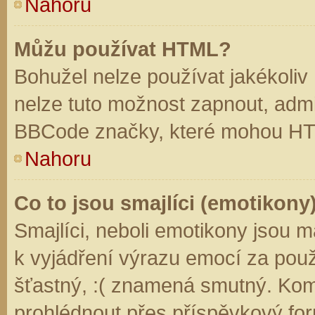
Nahoru
Můžu používat HTML?
Bohužel nelze používat jakékoliv
nelze tuto možnost zapnout, admi
BBCode značky, které mohou HT
Nahoru
Co to jsou smajlíci (emotikony
Smajlíci, neboli emotikony jsou m
k vyjádření výrazu emocí za použ
šťastný, :( znamená smutný. Kom
prohlédnout přes příspěvkový for