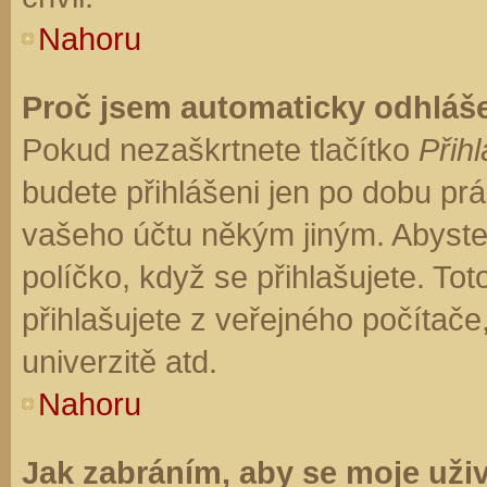
Nahoru
Proč jsem automaticky odhláš
Pokud nezaškrtnete tlačítko
Přihl
budete přihlášeni jen po dobu prá
vašeho účtu někým jiným. Abyste z
políčko, když se přihlašujete. T
přihlašujete z veřejného počítače
univerzitě atd.
Nahoru
Jak zabráním, aby se moje uži