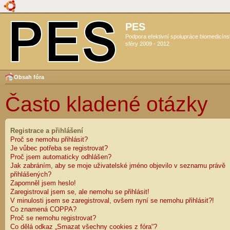
PES
Podpora efektivní spolupráce biomedicín
sféry 2009 - 2012
Obsah fóra
Často kladené otázky
Registrace a přihlášení
Proč se nemohu přihlásit?
Je vůbec potřeba se registrovat?
Proč jsem automaticky odhlášen?
Jak zabráním, aby se moje uživatelské jméno objevilo v seznamu právě
přihlášených?
Zapomněl jsem heslo!
Zaregistroval jsem se, ale nemohu se přihlásit!
V minulosti jsem se zaregistroval, ovšem nyní se nemohu přihlásit?!
Co znamená COPPA?
Proč se nemohu registrovat?
Co dělá odkaz „Smazat všechny cookies z fóra“?