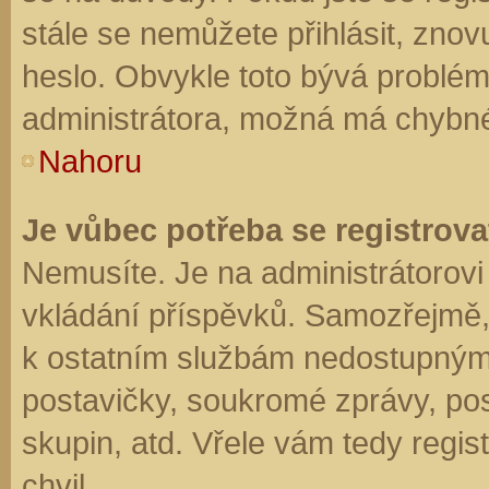
stále se nemůžete přihlásit, znov
heslo. Obvykle toto bývá problém
administrátora, možná má chybné
Nahoru
Je vůbec potřeba se registrova
Nemusíte. Je na administrátorovi f
vkládání příspěvků. Samozřejmě,
k ostatním službám nedostupným
postavičky, soukromé zprávy, posí
skupin, atd. Vřele vám tedy regis
chvil.