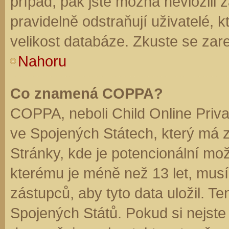
případ, pak jste možná nevložili 
pravidelně odstraňují uživatelé, k
velikost databáze. Zkuste se zare
Nahoru
Co znamená COPPA?
COPPA, neboli Child Online Priva
ve Spojených Státech, který má z
Stránky, kde je potencionální mož
kterému je méně než 13 let, mus
zástupců, aby tyto data uložil. Te
Spojených Států. Pokud si nejste jis