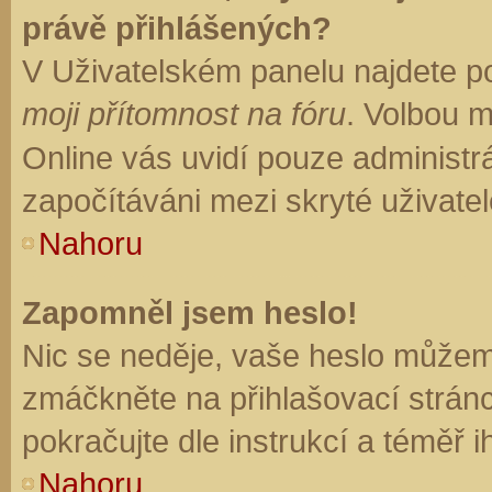
právě přihlášených?
V Uživatelském panelu najdete p
moji přítomnost na fóru
. Volbou 
Online vás uvidí pouze administrá
započítáváni mezi skryté uživatel
Nahoru
Zapomněl jsem heslo!
Nic se neděje, vaše heslo můžem
zmáčkněte na přihlašovací stránc
pokračujte dle instrukcí a téměř i
Nahoru