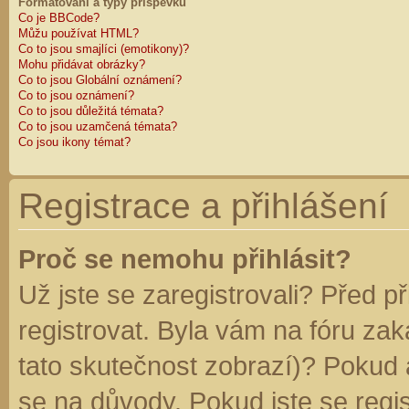
Formátování a typy příspěvků
Co je BBCode?
Můžu používat HTML?
Co to jsou smajlíci (emotikony)?
Mohu přidávat obrázky?
Co to jsou Globální oznámení?
Co to jsou oznámení?
Co to jsou důležitá témata?
Co to jsou uzamčená témata?
Co jsou ikony témat?
Registrace a přihlášení
Proč se nemohu přihlásit?
Už jste se zaregistrovali? Před p
registrovat. Byla vám na fóru za
tato skutečnost zobrazí)? Pokud a
se na důvody. Pokud jste se regist