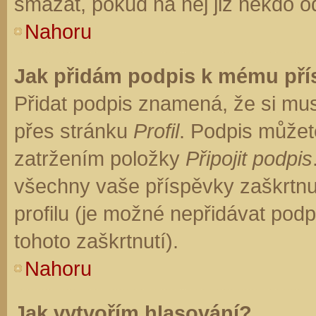
smazat, pokud na něj již někdo o
Nahoru
Jak přidám podpis k mému př
Přidat podpis znamená, že si musí
přes stránku
Profil
. Podpis můžet
zatržením položky
Připojit podpis
všechny vaše příspěvky zaškrtnu
profilu (je možné nepřidávat po
tohoto zaškrtnutí).
Nahoru
Jak vytvořím hlasování?