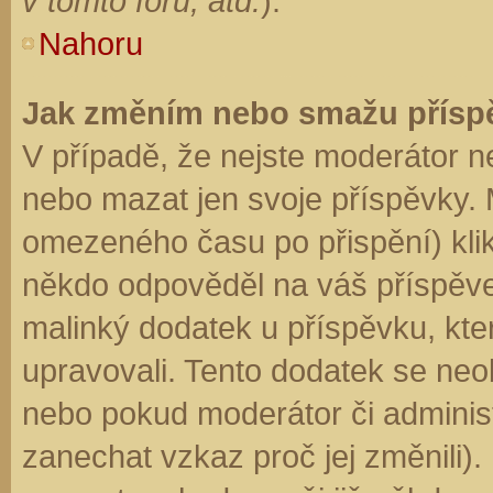
v tomto fóru, atd.
).
Nahoru
Jak změním nebo smažu přísp
V případě, že nejste moderátor n
nebo mazat jen svoje příspěvky. 
omezeného času po přispění) klik
někdo odpověděl na váš příspěve
malinký dodatek u příspěvku, kter
upravovali. Tento dodatek se neo
nebo pokud moderátor či administr
zanechat vzkaz proč jej změnili)