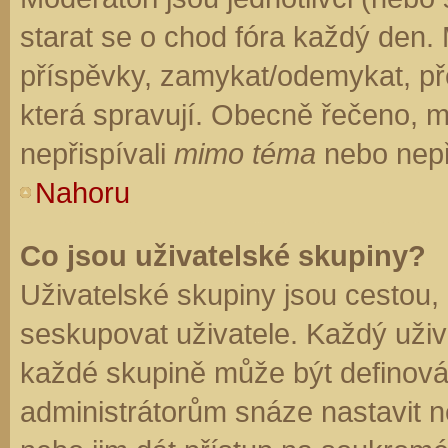
starat se o chod fóra každý den.
příspěvky, zamykat/odemykat, př
která spravují. Obecně řečeno, mo
nepřispívali
mimo téma
nebo nepři
Nahoru
Co jsou uživatelské skupiny?
Uživatelské skupiny jsou cestou,
seskupovat uživatele. Každý uživa
každé skupině může být definován
administrátorům snáze nastavit n