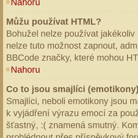
Nahoru
Můžu používat HTML?
Bohužel nelze používat jakékoliv
nelze tuto možnost zapnout, admi
BBCode značky, které mohou HT
Nahoru
Co to jsou smajlíci (emotikony
Smajlíci, neboli emotikony jsou m
k vyjádření výrazu emocí za použ
šťastný, :( znamená smutný. Kom
prohlédnout přes příspěvkový for