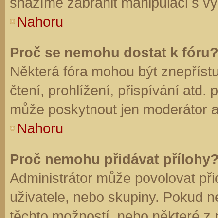
snažíme zabránit manipulaci s vý
Nahoru
Proč se nemohu dostat k fóru
Některá fóra mohou být znepříst
čtení, prohlížení, přispívání atd. 
může poskytnout jen moderátor a a
Nahoru
Proč nemohu přidávat přílohy
Administrátor může povolovat přid
uživatele, nebo skupiny. Pokud 
těchto možností, nebo některé z n