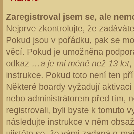
Zaregistroval jsem se, ale nemo
Nejprve zkontrolujte, že zadávát
Pokud jsou v pořádku, pak se moh
věcí. Pokud je umožněna podpora C
odkaz
…a je mi méně než 13 let
,
instrukce. Pokud toto není ten př
Některé boardy vyžadují aktivaci
nebo administrátorem před tím, ne
registrovali, byli byste k tomuto
následujte instrukce v něm obsaže
ujistěte se, že vámi zadaná e-ma