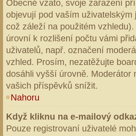
Obecně vzato, svoje zařazení př
objevují pod vaším uživatelským
což záleží na použitém vzhledu).
úrovní k rozlišení počtu vámi přid
uživatelů, např. označení moderá
vzhled. Prosím, nezatěžujte boar
dosáhli vyšší úrovně. Moderátor
vašich příspěvků snížit.
Nahoru
Když kliknu na e-mailový odkaz
Pouze registrovaní uživatelé moh