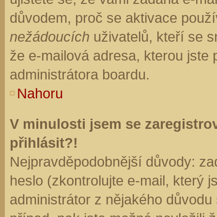
důvodem, proč se aktivace použí
nežádoucích
uživatelů, kteří se s
že e-mailová adresa, kterou jste p
administrátora boardu.
Nahoru
V minulosti jsem se zaregistr
přihlásit?!
Nejpravděpodobnější důvody: zad
heslo (zkontrolujte e-mail, který j
administrátor z nějakého důvodu 