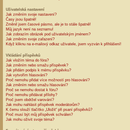
Uživatelská nastavení
Jak změním svoje nastavení?
Časy jsou špatně!
Změnil jsem časové pásmo, ale je to stále špatně!
Můj jazyk není na seznamu!
Jak zobrazím obrázek pod uživatelským jménem?
Jak změním svoje zařazení?
Když kliknu na e-mailový odkaz uživatele, jsem vyzván k přihlášení!
Vkládání příspěvků
Jak vložím téma do fóra?
Jak změním nebo smažu příspěvek?
Jak přidám podpis k mému příspěvku?
Jak vytvořím hlasování?
Proč nemohu přidat více možností pro hlasování?
Jak změním nebo smažu hlasování?
Proč se nemohu dostat k fóru?
Proč nemohu přidávat přílohy?
Proč jsem obdržel varování?
Jak mohu nahlásit příspěvek moderátorům?
K čemu slouží tlačítko „Uložit“ při psaní příspěvků?
Proč musí být můj příspěvek schválen?
Jak mohu oživit svoje téma?