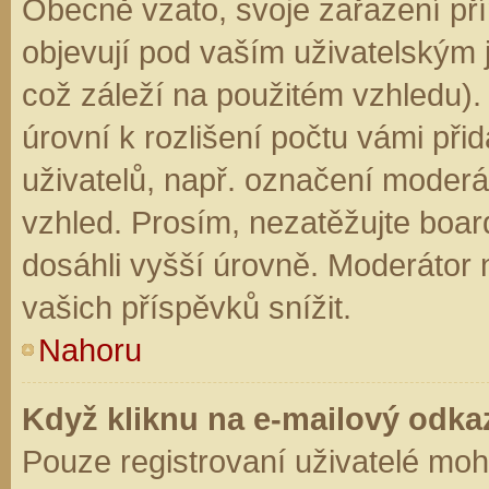
Obecně vzato, svoje zařazení př
objevují pod vaším uživatelským
což záleží na použitém vzhledu).
úrovní k rozlišení počtu vámi přid
uživatelů, např. označení moderá
vzhled. Prosím, nezatěžujte boar
dosáhli vyšší úrovně. Moderátor
vašich příspěvků snížit.
Nahoru
Když kliknu na e-mailový odkaz
Pouze registrovaní uživatelé moh