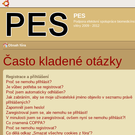
PES
Podpora efektivní spolupráce biomedicín
sféry 2009 - 2012
Obsah fóra
Často kladené otázky
Registrace a přihlášení
Proč se nemohu přihlásit?
Je vůbec potřeba se registrovat?
Proč jsem automaticky odhlášen?
Jak zabráním, aby se moje uživatelské jméno objevilo v seznamu právě
přihlášených?
Zapomněl jsem heslo!
Zaregistroval jsem se, ale nemohu se přihlásit!
V minulosti jsem se zaregistroval, ovšem nyní se nemohu přihlásit?!
Co znamená COPPA?
Proč se nemohu registrovat?
Co dělá odkaz „Smazat všechny cookies z fóra“?