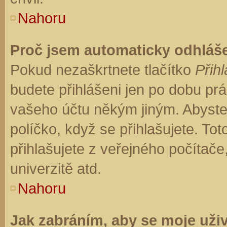
Nahoru
Proč jsem automaticky odhláš
Pokud nezaškrtnete tlačítko
Přihl
budete přihlášeni jen po dobu prá
vašeho účtu někým jiným. Abyste z
políčko, když se přihlašujete. T
přihlašujete z veřejného počítače
univerzitě atd.
Nahoru
Jak zabráním, aby se moje uži