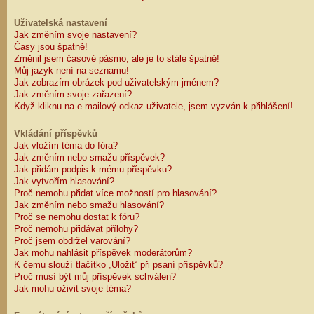
Uživatelská nastavení
Jak změním svoje nastavení?
Časy jsou špatně!
Změnil jsem časové pásmo, ale je to stále špatně!
Můj jazyk není na seznamu!
Jak zobrazím obrázek pod uživatelským jménem?
Jak změním svoje zařazení?
Když kliknu na e-mailový odkaz uživatele, jsem vyzván k přihlášení!
Vkládání příspěvků
Jak vložím téma do fóra?
Jak změním nebo smažu příspěvek?
Jak přidám podpis k mému příspěvku?
Jak vytvořím hlasování?
Proč nemohu přidat více možností pro hlasování?
Jak změním nebo smažu hlasování?
Proč se nemohu dostat k fóru?
Proč nemohu přidávat přílohy?
Proč jsem obdržel varování?
Jak mohu nahlásit příspěvek moderátorům?
K čemu slouží tlačítko „Uložit“ při psaní příspěvků?
Proč musí být můj příspěvek schválen?
Jak mohu oživit svoje téma?