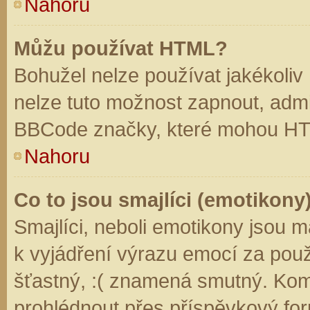
Nahoru
Můžu používat HTML?
Bohužel nelze používat jakékoliv
nelze tuto možnost zapnout, admi
BBCode značky, které mohou HT
Nahoru
Co to jsou smajlíci (emotikony
Smajlíci, neboli emotikony jsou m
k vyjádření výrazu emocí za použ
šťastný, :( znamená smutný. Kom
prohlédnout přes příspěvkový for