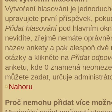
Vytvoření hlasování je jednoduch
upravujete první příspěvek, pokud
Přidat hlasování
pod hlavním okn
nevidíte, zřejmě nemáte oprávněn
název ankety a pak alespoň dvě
otázky a klikněte na
Přidat odpo
anketu, kde 0 znamená neomezen
můžete zadat, určuje administrát
Nahoru
Proč nemohu přidat více možno