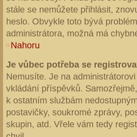
stále se nemůžete přihlásit, znov
heslo. Obvykle toto bývá problém
administrátora, možná má chybné
Nahoru
Je vůbec potřeba se registrova
Nemusíte. Je na administrátorovi f
vkládání příspěvků. Samozřejmě,
k ostatním službám nedostupným
postavičky, soukromé zprávy, posí
skupin, atd. Vřele vám tedy regis
chvil.