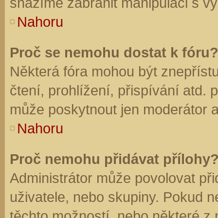
snažíme zabránit manipulaci s vý
Nahoru
Proč se nemohu dostat k fóru
Některá fóra mohou být znepříst
čtení, prohlížení, přispívání atd. 
může poskytnout jen moderátor a a
Nahoru
Proč nemohu přidávat přílohy
Administrátor může povolovat přid
uživatele, nebo skupiny. Pokud 
těchto možností, nebo některé z n