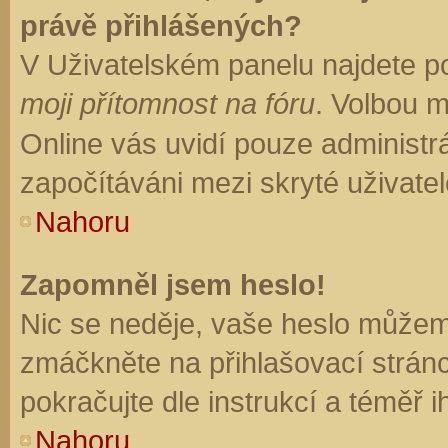
právě přihlášených?
V Uživatelském panelu najdete p
moji přítomnost na fóru
. Volbou 
Online vás uvidí pouze administrá
započítáváni mezi skryté uživatel
Nahoru
Zapomněl jsem heslo!
Nic se neděje, vaše heslo můžem
zmáčkněte na přihlašovací stránc
pokračujte dle instrukcí a téměř i
Nahoru