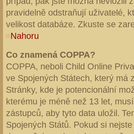
případ, pak jste možná nevložili 
pravidelně odstraňují uživatelé, k
velikost databáze. Zkuste se zare
Nahoru
Co znamená COPPA?
COPPA, neboli Child Online Priva
ve Spojených Státech, který má z
Stránky, kde je potencionální mož
kterému je méně než 13 let, mus
zástupců, aby tyto data uložil. Te
Spojených Států. Pokud si nejste jis