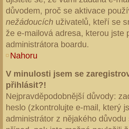
důvodem, proč se aktivace použí
nežádoucích
uživatelů, kteří se s
že e-mailová adresa, kterou jste p
administrátora boardu.
Nahoru
V minulosti jsem se zaregistr
přihlásit?!
Nejpravděpodobnější důvody: zad
heslo (zkontrolujte e-mail, který j
administrátor z nějakého důvodu 