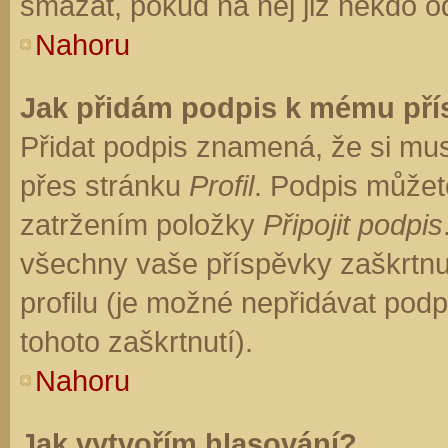
smazat, pokud na něj již někdo o
Nahoru
Jak přidám podpis k mému př
Přidat podpis znamená, že si musí
přes stránku
Profil
. Podpis můžet
zatržením položky
Připojit podpis
všechny vaše příspěvky zaškrtnu
profilu (je možné nepřidávat po
tohoto zaškrtnutí).
Nahoru
Jak vytvořím hlasování?