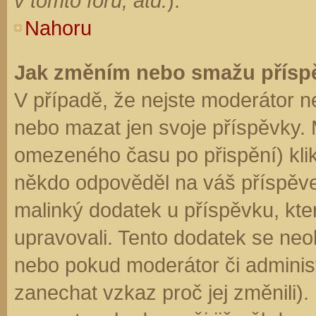
v tomto fóru, atd.
).
Nahoru
Jak změním nebo smažu přísp
V případě, že nejste moderátor n
nebo mazat jen svoje příspěvky. 
omezeného času po přispění) klik
někdo odpověděl na váš příspěve
malinký dodatek u příspěvku, kter
upravovali. Tento dodatek se neo
nebo pokud moderátor či administr
zanechat vzkaz proč jej změnili)