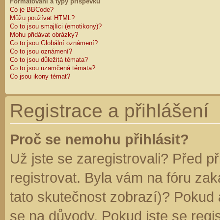
Formátování a typy příspěvků
Co je BBCode?
Můžu používat HTML?
Co to jsou smajlíci (emotikony)?
Mohu přidávat obrázky?
Co to jsou Globální oznámení?
Co to jsou oznámení?
Co to jsou důležitá témata?
Co to jsou uzamčená témata?
Co jsou ikony témat?
Registrace a přihlášení
Proč se nemohu přihlásit?
Už jste se zaregistrovali? Před p
registrovat. Byla vám na fóru za
tato skutečnost zobrazí)? Pokud a
se na důvody. Pokud jste se regist