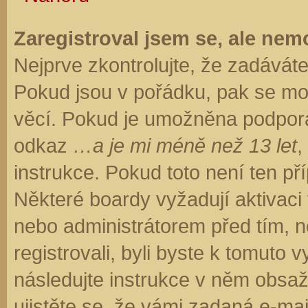
Zaregistroval jsem se, ale nemo
Nejprve zkontrolujte, že zadávát
Pokud jsou v pořádku, pak se moh
věcí. Pokud je umožněna podpora C
odkaz
…a je mi méně než 13 let
,
instrukce. Pokud toto není ten př
Některé boardy vyžadují aktivaci
nebo administrátorem před tím, ne
registrovali, byli byste k tomuto
následujte instrukce v něm obsaže
ujistěte se, že vámi zadaná e-ma