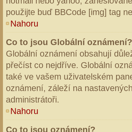
hotmail nebo yahoo, zaheslované
použijte buď BBCode [img] tag ne
Nahoru
Co to jsou Globální oznámení
Globální oznámení obsahují důleži
přečíst co nejdříve. Globální oz
také ve vašem uživatelském panelu
oznámení, záleží na nastavených
administrátoři.
Nahoru
Co to jsou oznámení?