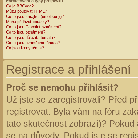
Formátování a typy příspěvků
Co je BBCode?
Můžu používat HTML?
Co to jsou smajlíci (emotikony)?
Mohu přidávat obrázky?
Co to jsou Globální oznámení?
Co to jsou oznámení?
Co to jsou důležitá témata?
Co to jsou uzamčená témata?
Co jsou ikony témat?
Registrace a přihlášení
Proč se nemohu přihlásit?
Už jste se zaregistrovali? Před p
registrovat. Byla vám na fóru za
tato skutečnost zobrazí)? Pokud a
se na důvody. Pokud jste se regist