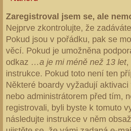
Zaregistroval jsem se, ale nemo
Nejprve zkontrolujte, že zadávát
Pokud jsou v pořádku, pak se moh
věcí. Pokud je umožněna podpora C
odkaz
…a je mi méně než 13 let
,
instrukce. Pokud toto není ten př
Některé boardy vyžadují aktivaci
nebo administrátorem před tím, ne
registrovali, byli byste k tomuto
následujte instrukce v něm obsaže
ujistěte se, že vámi zadaná e-ma