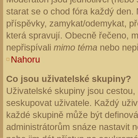
starat se o chod fóra každý den.
příspěvky, zamykat/odemykat, př
která spravují. Obecně řečeno, mo
nepřispívali
mimo téma
nebo nepři
Nahoru
Co jsou uživatelské skupiny?
Uživatelské skupiny jsou cestou,
seskupovat uživatele. Každý uživa
každé skupině může být definován
administrátorům snáze nastavit n