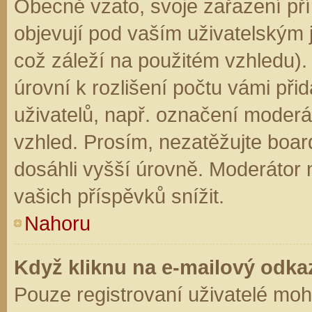
Obecně vzato, svoje zařazení př
objevují pod vaším uživatelským
což záleží na použitém vzhledu).
úrovní k rozlišení počtu vámi přid
uživatelů, např. označení moderá
vzhled. Prosím, nezatěžujte boar
dosáhli vyšší úrovně. Moderátor
vašich příspěvků snížit.
Nahoru
Když kliknu na e-mailový odkaz
Pouze registrovaní uživatelé moh