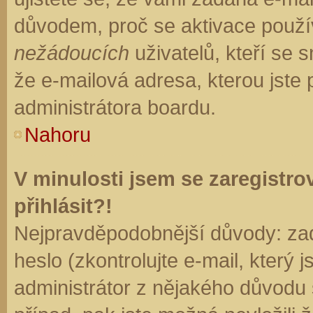
důvodem, proč se aktivace použí
nežádoucích
uživatelů, kteří se s
že e-mailová adresa, kterou jste p
administrátora boardu.
Nahoru
V minulosti jsem se zaregistr
přihlásit?!
Nejpravděpodobnější důvody: zad
heslo (zkontrolujte e-mail, který j
administrátor z nějakého důvodu 