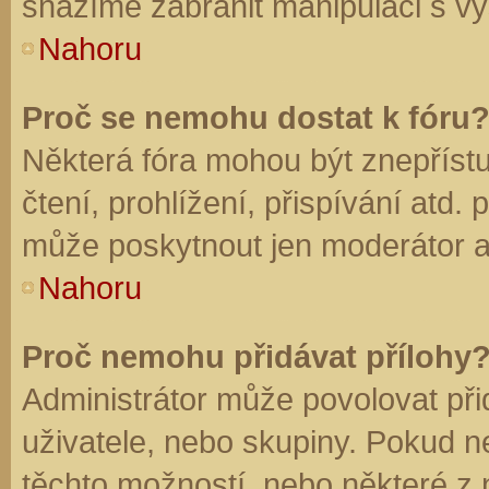
snažíme zabránit manipulaci s vý
Nahoru
Proč se nemohu dostat k fóru
Některá fóra mohou být znepříst
čtení, prohlížení, přispívání atd. 
může poskytnout jen moderátor a a
Nahoru
Proč nemohu přidávat přílohy
Administrátor může povolovat přid
uživatele, nebo skupiny. Pokud 
těchto možností, nebo některé z n