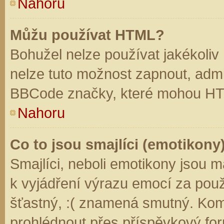
Nahoru
Můžu používat HTML?
Bohužel nelze používat jakékoliv
nelze tuto možnost zapnout, admi
BBCode značky, které mohou HT
Nahoru
Co to jsou smajlíci (emotikony
Smajlíci, neboli emotikony jsou m
k vyjádření výrazu emocí za použ
šťastný, :( znamená smutný. Kom
prohlédnout přes příspěvkový for