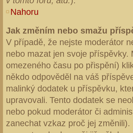
v tomto fóru, atd.
).
Nahoru
Jak změním nebo smažu přísp
V případě, že nejste moderátor n
nebo mazat jen svoje příspěvky. 
omezeného času po přispění) klik
někdo odpověděl na váš příspěve
malinký dodatek u příspěvku, kter
upravovali. Tento dodatek se neo
nebo pokud moderátor či administr
zanechat vzkaz proč jej změnili)