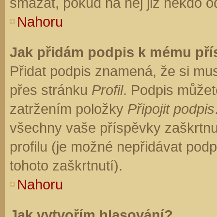
smazat, pokud na něj již někdo o
Nahoru
Jak přidám podpis k mému př
Přidat podpis znamená, že si musí
přes stránku
Profil
. Podpis můžet
zatržením položky
Připojit podpis
všechny vaše příspěvky zaškrtnu
profilu (je možné nepřidávat po
tohoto zaškrtnutí).
Nahoru
Jak vytvořím hlasování?