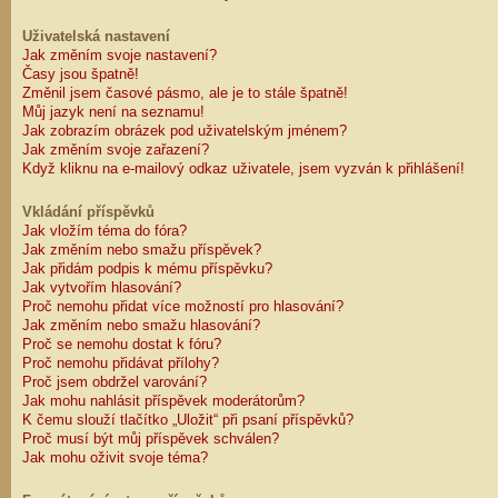
Uživatelská nastavení
Jak změním svoje nastavení?
Časy jsou špatně!
Změnil jsem časové pásmo, ale je to stále špatně!
Můj jazyk není na seznamu!
Jak zobrazím obrázek pod uživatelským jménem?
Jak změním svoje zařazení?
Když kliknu na e-mailový odkaz uživatele, jsem vyzván k přihlášení!
Vkládání příspěvků
Jak vložím téma do fóra?
Jak změním nebo smažu příspěvek?
Jak přidám podpis k mému příspěvku?
Jak vytvořím hlasování?
Proč nemohu přidat více možností pro hlasování?
Jak změním nebo smažu hlasování?
Proč se nemohu dostat k fóru?
Proč nemohu přidávat přílohy?
Proč jsem obdržel varování?
Jak mohu nahlásit příspěvek moderátorům?
K čemu slouží tlačítko „Uložit“ při psaní příspěvků?
Proč musí být můj příspěvek schválen?
Jak mohu oživit svoje téma?