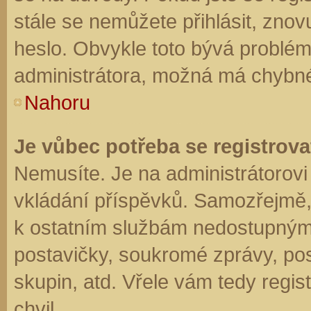
stále se nemůžete přihlásit, znov
heslo. Obvykle toto bývá problém
administrátora, možná má chybné
Nahoru
Je vůbec potřeba se registrova
Nemusíte. Je na administrátorovi f
vkládání příspěvků. Samozřejmě,
k ostatním službám nedostupným
postavičky, soukromé zprávy, posí
skupin, atd. Vřele vám tedy regis
chvil.