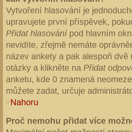
Vytvoření hlasování je jednoduch
upravujete první příspěvek, pokud
Přidat hlasování
pod hlavním okn
nevidíte, zřejmě nemáte oprávněn
název ankety a pak alespoň dvě
otázky a klikněte na
Přidat odpo
anketu, kde 0 znamená neomezen
můžete zadat, určuje administrát
Nahoru
Proč nemohu přidat více možno