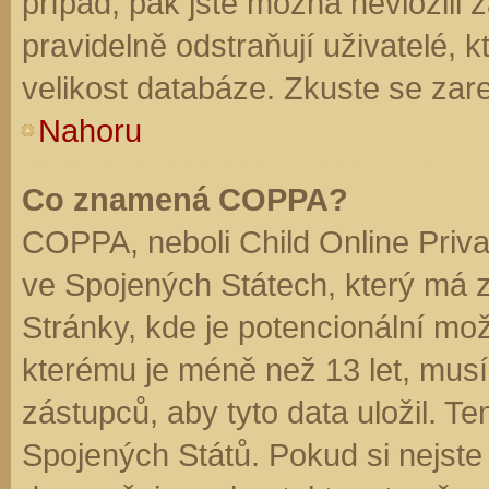
případ, pak jste možná nevložili 
pravidelně odstraňují uživatelé, k
velikost databáze. Zkuste se zare
Nahoru
Co znamená COPPA?
COPPA, neboli Child Online Priva
ve Spojených Státech, který má z
Stránky, kde je potencionální mož
kterému je méně než 13 let, mus
zástupců, aby tyto data uložil. Te
Spojených Států. Pokud si nejste jis