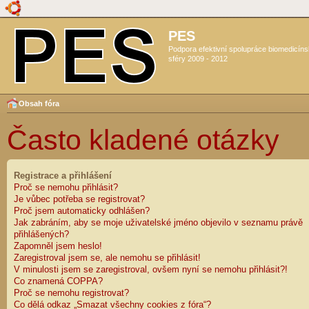
PES
Podpora efektivní spolupráce biomedicín
sféry 2009 - 2012
Obsah fóra
Často kladené otázky
Registrace a přihlášení
Proč se nemohu přihlásit?
Je vůbec potřeba se registrovat?
Proč jsem automaticky odhlášen?
Jak zabráním, aby se moje uživatelské jméno objevilo v seznamu právě
přihlášených?
Zapomněl jsem heslo!
Zaregistroval jsem se, ale nemohu se přihlásit!
V minulosti jsem se zaregistroval, ovšem nyní se nemohu přihlásit?!
Co znamená COPPA?
Proč se nemohu registrovat?
Co dělá odkaz „Smazat všechny cookies z fóra“?