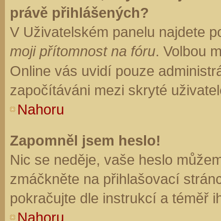
právě přihlášených?
V Uživatelském panelu najdete p
moji přítomnost na fóru
. Volbou 
Online vás uvidí pouze administrá
započítáváni mezi skryté uživatel
Nahoru
Zapomněl jsem heslo!
Nic se neděje, vaše heslo můžem
zmáčkněte na přihlašovací stránc
pokračujte dle instrukcí a téměř i
Nahoru