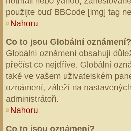
hotmail nebo yahoo, zaheslované
použijte buď BBCode [img] tag ne
Nahoru
Co to jsou Globální oznámení
Globální oznámení obsahují důleži
přečíst co nejdříve. Globální oz
také ve vašem uživatelském panelu
oznámení, záleží na nastavených
administrátoři.
Nahoru
Co to jsou oznámení?