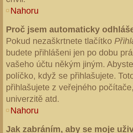
Nahoru
Proč jsem automaticky odhláš
Pokud nezaškrtnete tlačítko
Přihl
budete přihlášeni jen po dobu prá
vašeho účtu někým jiným. Abyste z
políčko, když se přihlašujete. T
přihlašujete z veřejného počítače
univerzitě atd.
Nahoru
Jak zabráním, aby se moje uži