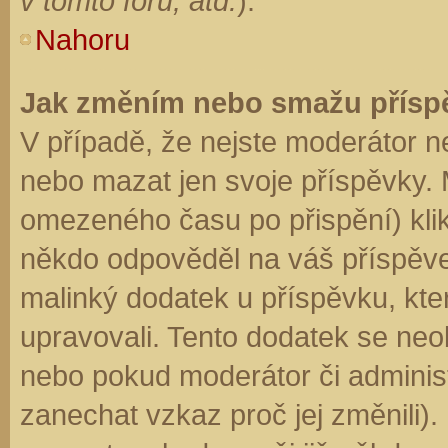
v tomto fóru, atd.
).
Nahoru
Jak změním nebo smažu přísp
V případě, že nejste moderátor n
nebo mazat jen svoje příspěvky. 
omezeného času po přispění) klik
někdo odpověděl na váš příspěve
malinký dodatek u příspěvku, kter
upravovali. Tento dodatek se neo
nebo pokud moderátor či administr
zanechat vzkaz proč jej změnili)