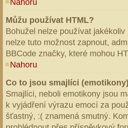
Nahoru
Můžu používat HTML?
Bohužel nelze používat jakékoliv
nelze tuto možnost zapnout, admi
BBCode značky, které mohou HT
Nahoru
Co to jsou smajlíci (emotikony
Smajlíci, neboli emotikony jsou m
k vyjádření výrazu emocí za použ
šťastný, :( znamená smutný. Kom
prohlédnout přes příspěvkový for