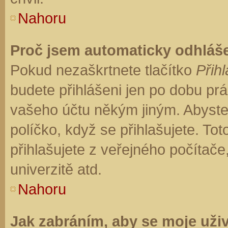
Nahoru
Proč jsem automaticky odhláš
Pokud nezaškrtnete tlačítko
Přihl
budete přihlášeni jen po dobu prá
vašeho účtu někým jiným. Abyste z
políčko, když se přihlašujete. T
přihlašujete z veřejného počítače
univerzitě atd.
Nahoru
Jak zabráním, aby se moje uži