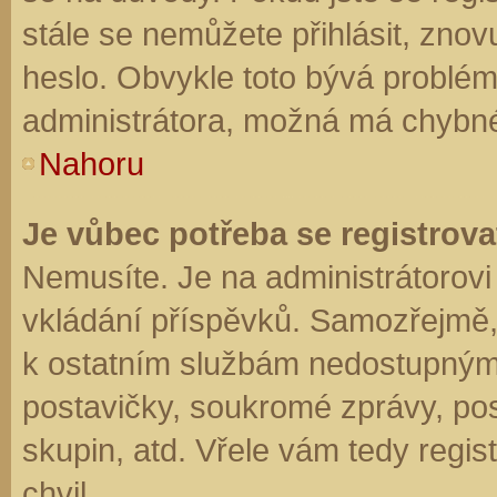
stále se nemůžete přihlásit, znov
heslo. Obvykle toto bývá problém
administrátora, možná má chybné
Nahoru
Je vůbec potřeba se registrova
Nemusíte. Je na administrátorovi f
vkládání příspěvků. Samozřejmě,
k ostatním službám nedostupným
postavičky, soukromé zprávy, posí
skupin, atd. Vřele vám tedy regis
chvil.