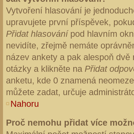
Vytvoření hlasování je jednoduch
upravujete první příspěvek, pokud
Přidat hlasování
pod hlavním okn
nevidíte, zřejmě nemáte oprávněn
název ankety a pak alespoň dvě
otázky a klikněte na
Přidat odpo
anketu, kde 0 znamená neomezen
můžete zadat, určuje administrát
Nahoru
Proč nemohu přidat více možno