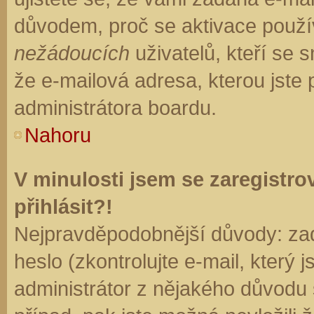
důvodem, proč se aktivace použí
nežádoucích
uživatelů, kteří se s
že e-mailová adresa, kterou jste p
administrátora boardu.
Nahoru
V minulosti jsem se zaregistr
přihlásit?!
Nejpravděpodobnější důvody: zad
heslo (zkontrolujte e-mail, který j
administrátor z nějakého důvodu 