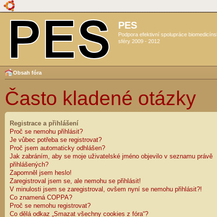
PES
Podpora efektivní spolupráce biomedicín
sféry 2009 - 2012
Obsah fóra
Často kladené otázky
Registrace a přihlášení
Proč se nemohu přihlásit?
Je vůbec potřeba se registrovat?
Proč jsem automaticky odhlášen?
Jak zabráním, aby se moje uživatelské jméno objevilo v seznamu právě
přihlášených?
Zapomněl jsem heslo!
Zaregistroval jsem se, ale nemohu se přihlásit!
V minulosti jsem se zaregistroval, ovšem nyní se nemohu přihlásit?!
Co znamená COPPA?
Proč se nemohu registrovat?
Co dělá odkaz „Smazat všechny cookies z fóra“?