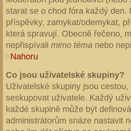
starat se o chod fóra každý den.
příspěvky, zamykat/odemykat, př
která spravují. Obecně řečeno, mo
nepřispívali
mimo téma
nebo nepři
Nahoru
Co jsou uživatelské skupiny?
Uživatelské skupiny jsou cestou,
seskupovat uživatele. Každý uživa
každé skupině může být definován
administrátorům snáze nastavit n