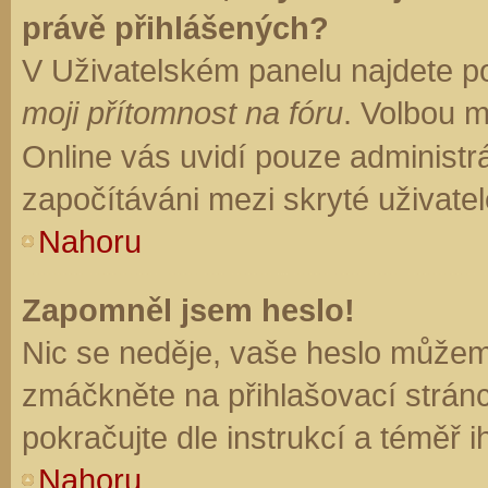
právě přihlášených?
V Uživatelském panelu najdete p
moji přítomnost na fóru
. Volbou 
Online vás uvidí pouze administrá
započítáváni mezi skryté uživatel
Nahoru
Zapomněl jsem heslo!
Nic se neděje, vaše heslo můžem
zmáčkněte na přihlašovací stránc
pokračujte dle instrukcí a téměř i
Nahoru