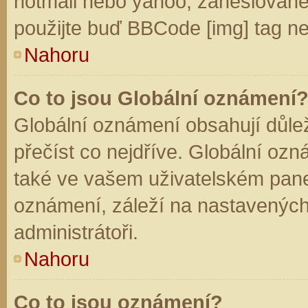
hotmail nebo yahoo, zaheslované
použijte buď BBCode [img] tag ne
Nahoru
Co to jsou Globální oznámení
Globální oznámení obsahují důleži
přečíst co nejdříve. Globální oz
také ve vašem uživatelském panelu
oznámení, záleží na nastavených
administrátoři.
Nahoru
Co to jsou oznámení?