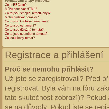
Formátování a typy příspěvků
Co je BBCode?
Můžu používat HTML?
Co to jsou smajlíci (emotikony)?
Mohu přidávat obrázky?
Co to jsou Globální oznámení?
Co to jsou oznámení?
Co to jsou důležitá témata?
Co to jsou uzamčená témata?
Co jsou ikony témat?
Registrace a přihlášení
Proč se nemohu přihlásit?
Už jste se zaregistrovali? Před p
registrovat. Byla vám na fóru za
tato skutečnost zobrazí)? Pokud a
se na důvody. Pokud jste se regist