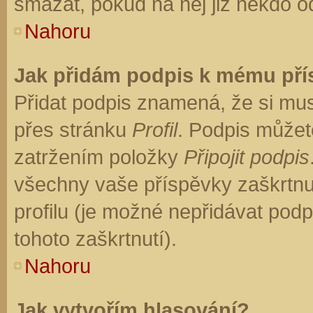
smazat, pokud na něj již někdo o
Nahoru
Jak přidám podpis k mému př
Přidat podpis znamená, že si musí
přes stránku
Profil
. Podpis můžet
zatržením položky
Připojit podpis
všechny vaše příspěvky zaškrtnu
profilu (je možné nepřidávat po
tohoto zaškrtnutí).
Nahoru
Jak vytvořím hlasování?