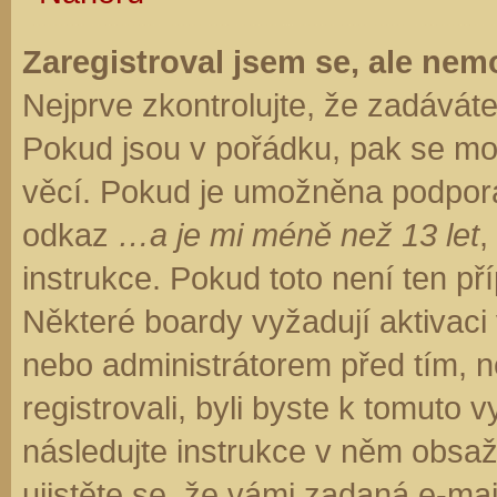
Zaregistroval jsem se, ale nemo
Nejprve zkontrolujte, že zadávát
Pokud jsou v pořádku, pak se moh
věcí. Pokud je umožněna podpora C
odkaz
…a je mi méně než 13 let
,
instrukce. Pokud toto není ten př
Některé boardy vyžadují aktivaci
nebo administrátorem před tím, ne
registrovali, byli byste k tomuto
následujte instrukce v něm obsaže
ujistěte se, že vámi zadaná e-ma