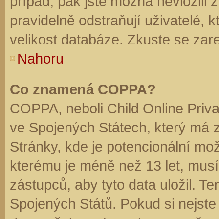
případ, pak jste možná nevložili 
pravidelně odstraňují uživatelé, k
velikost databáze. Zkuste se zare
Nahoru
Co znamená COPPA?
COPPA, neboli Child Online Priva
ve Spojených Státech, který má z
Stránky, kde je potencionální mož
kterému je méně než 13 let, mus
zástupců, aby tyto data uložil. Te
Spojených Států. Pokud si nejste jis