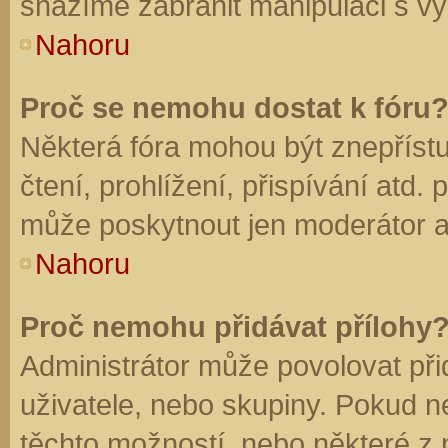
snažíme zabránit manipulaci s vý
Nahoru
Proč se nemohu dostat k fóru
Některá fóra mohou být znepříst
čtení, prohlížení, přispívání atd. 
může poskytnout jen moderátor a a
Nahoru
Proč nemohu přidávat přílohy
Administrátor může povolovat přid
uživatele, nebo skupiny. Pokud 
těchto možností, nebo některé z n