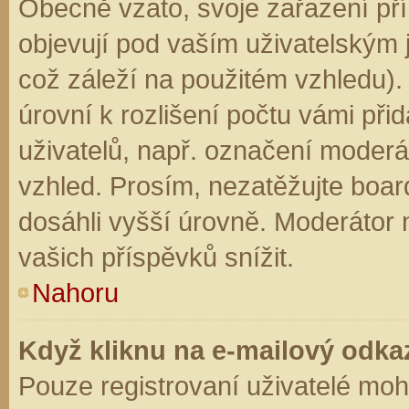
Obecně vzato, svoje zařazení př
objevují pod vaším uživatelským
což záleží na použitém vzhledu).
úrovní k rozlišení počtu vámi přid
uživatelů, např. označení moderá
vzhled. Prosím, nezatěžujte boar
dosáhli vyšší úrovně. Moderátor
vašich příspěvků snížit.
Nahoru
Když kliknu na e-mailový odkaz
Pouze registrovaní uživatelé moh