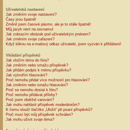
Uživatelská nastavení
Jak změním svoje nastavení?
Časy jsou špatně!
Změnil jsem časové pásmo, ale je to stále špatně!
Můj jazyk není na seznamu!
Jak zobrazím obrázek pod uživatelským jménem?
Jak změním svoje zařazení?
Když kliknu na e-mailový odkaz uživatele, jsem vyzván k přihlášení!
Vkládání příspěvků
Jak vložím téma do fóra?
Jak změním nebo smažu příspěvek?
Jak přidám podpis k mému příspěvku?
Jak vytvořím hlasování?
Proč nemohu přidat více možností pro hlasování?
Jak změním nebo smažu hlasování?
Proč se nemohu dostat k fóru?
Proč nemohu přidávat přílohy?
Proč jsem obdržel varování?
Jak mohu nahlásit příspěvek moderátorům?
K čemu slouží tlačítko „Uložit“ při psaní příspěvků?
Proč musí být můj příspěvek schválen?
Jak mohu oživit svoje téma?