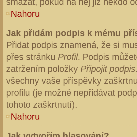
smazat, pokud na něj již někdo o
Nahoru
Jak přidám podpis k mému př
Přidat podpis znamená, že si musí
přes stránku
Profil
. Podpis můžet
zatržením položky
Připojit podpis
všechny vaše příspěvky zaškrtnu
profilu (je možné nepřidávat po
tohoto zaškrtnutí).
Nahoru
Jak vytvořím hlasování?