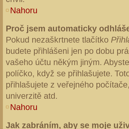
Nahoru
Proč jsem automaticky odhláš
Pokud nezaškrtnete tlačítko
Přihl
budete přihlášeni jen po dobu prá
vašeho účtu někým jiným. Abyste z
políčko, když se přihlašujete. T
přihlašujete z veřejného počítače
univerzitě atd.
Nahoru
Jak zabráním, aby se moje uži