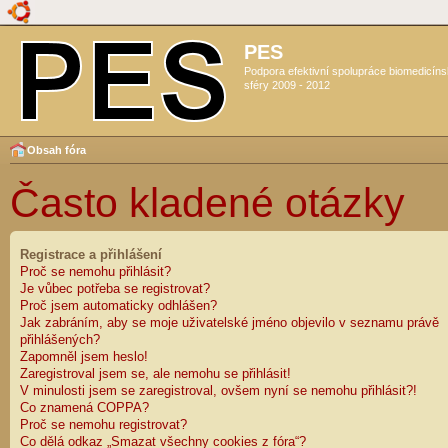
PES
Podpora efektivní spolupráce biomedicín
sféry 2009 - 2012
Obsah fóra
Často kladené otázky
Registrace a přihlášení
Proč se nemohu přihlásit?
Je vůbec potřeba se registrovat?
Proč jsem automaticky odhlášen?
Jak zabráním, aby se moje uživatelské jméno objevilo v seznamu právě
přihlášených?
Zapomněl jsem heslo!
Zaregistroval jsem se, ale nemohu se přihlásit!
V minulosti jsem se zaregistroval, ovšem nyní se nemohu přihlásit?!
Co znamená COPPA?
Proč se nemohu registrovat?
Co dělá odkaz „Smazat všechny cookies z fóra“?