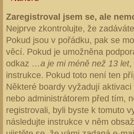
Zaregistroval jsem se, ale nemo
Nejprve zkontrolujte, že zadávát
Pokud jsou v pořádku, pak se moh
věcí. Pokud je umožněna podpora C
odkaz
…a je mi méně než 13 let
,
instrukce. Pokud toto není ten př
Některé boardy vyžadují aktivaci
nebo administrátorem před tím, ne
registrovali, byli byste k tomuto
následujte instrukce v něm obsaže
ujistěte se, že vámi zadaná e-ma