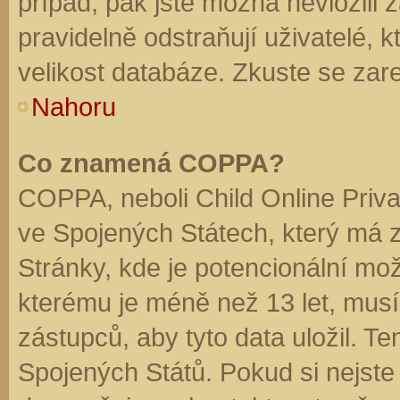
případ, pak jste možná nevložili 
pravidelně odstraňují uživatelé, k
velikost databáze. Zkuste se zare
Nahoru
Co znamená COPPA?
COPPA, neboli Child Online Priva
ve Spojených Státech, který má z
Stránky, kde je potencionální mož
kterému je méně než 13 let, mus
zástupců, aby tyto data uložil. Te
Spojených Států. Pokud si nejste jis