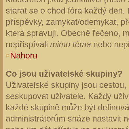
starat se o chod fóra každý den.
příspěvky, zamykat/odemykat, př
která spravují. Obecně řečeno, mo
nepřispívali
mimo téma
nebo nepři
Nahoru
Co jsou uživatelské skupiny?
Uživatelské skupiny jsou cestou,
seskupovat uživatele. Každý uživa
každé skupině může být definován
administrátorům snáze nastavit n