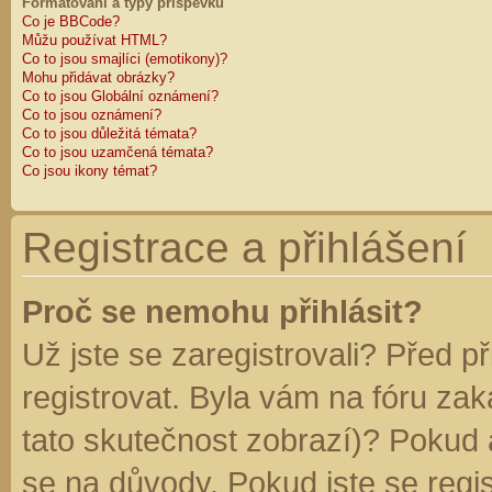
Formátování a typy příspěvků
Co je BBCode?
Můžu používat HTML?
Co to jsou smajlíci (emotikony)?
Mohu přidávat obrázky?
Co to jsou Globální oznámení?
Co to jsou oznámení?
Co to jsou důležitá témata?
Co to jsou uzamčená témata?
Co jsou ikony témat?
Registrace a přihlášení
Proč se nemohu přihlásit?
Už jste se zaregistrovali? Před p
registrovat. Byla vám na fóru za
tato skutečnost zobrazí)? Pokud a
se na důvody. Pokud jste se regist