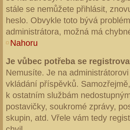
stále se nemůžete přihlásit, znov
heslo. Obvykle toto bývá problém
administrátora, možná má chybné
Nahoru
Je vůbec potřeba se registrova
Nemusíte. Je na administrátorovi f
vkládání příspěvků. Samozřejmě,
k ostatním službám nedostupným
postavičky, soukromé zprávy, posí
skupin, atd. Vřele vám tedy regis
chvil.