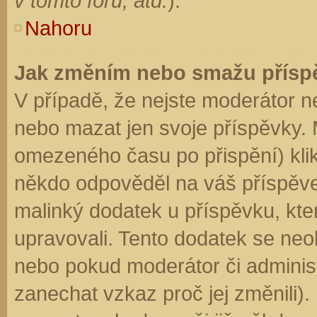
v tomto fóru, atd.
).
Nahoru
Jak změním nebo smažu přísp
V případě, že nejste moderátor n
nebo mazat jen svoje příspěvky. 
omezeného času po přispění) klik
někdo odpověděl na váš příspěve
malinký dodatek u příspěvku, kter
upravovali. Tento dodatek se neo
nebo pokud moderátor či administr
zanechat vzkaz proč jej změnili)