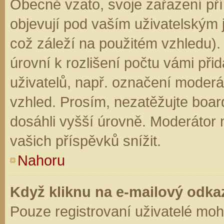
Obecně vzato, svoje zařazení př
objevují pod vaším uživatelským
což záleží na použitém vzhledu).
úrovní k rozlišení počtu vámi přid
uživatelů, např. označení moderá
vzhled. Prosím, nezatěžujte boar
dosáhli vyšší úrovně. Moderátor
vašich příspěvků snížit.
Nahoru
Když kliknu na e-mailový odkaz
Pouze registrovaní uživatelé moh