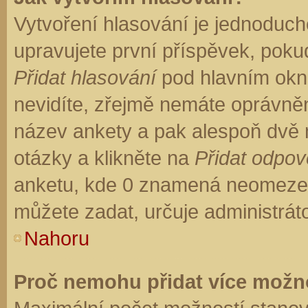
Vytvoření hlasování je jednoduch
upravujete první příspěvek, pokud
Přidat hlasování
pod hlavním okn
nevidíte, zřejmě nemáte oprávněn
název ankety a pak alespoň dvě
otázky a klikněte na
Přidat odpo
anketu, kde 0 znamená neomezen
můžete zadat, určuje administrát
Nahoru
Proč nemohu přidat více možno