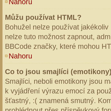
Nahoru
Můžu používat HTML?
Bohužel nelze používat jakékoliv
nelze tuto možnost zapnout, admi
BBCode značky, které mohou HT
Nahoru
Co to jsou smajlíci (emotikony
Smajlíci, neboli emotikony jsou m
k vyjádření výrazu emocí za použ
šťastný, :( znamená smutný. Kom
prohlédnout přes příspěvkový for