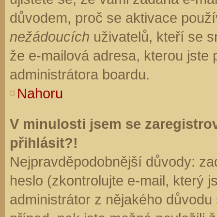
důvodem, proč se aktivace použí
nežádoucích
uživatelů, kteří se s
že e-mailová adresa, kterou jste p
administrátora boardu.
Nahoru
V minulosti jsem se zaregistr
přihlásit?!
Nejpravděpodobnější důvody: zad
heslo (zkontrolujte e-mail, který j
administrátor z nějakého důvodu 