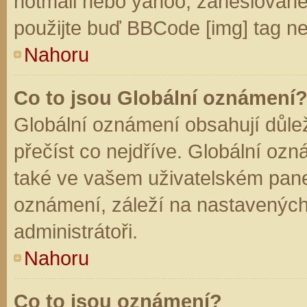
hotmail nebo yahoo, zaheslované
použijte buď BBCode [img] tag ne
Nahoru
Co to jsou Globální oznámení
Globální oznámení obsahují důleži
přečíst co nejdříve. Globální oz
také ve vašem uživatelském panelu
oznámení, záleží na nastavených
administrátoři.
Nahoru
Co to jsou oznámení?