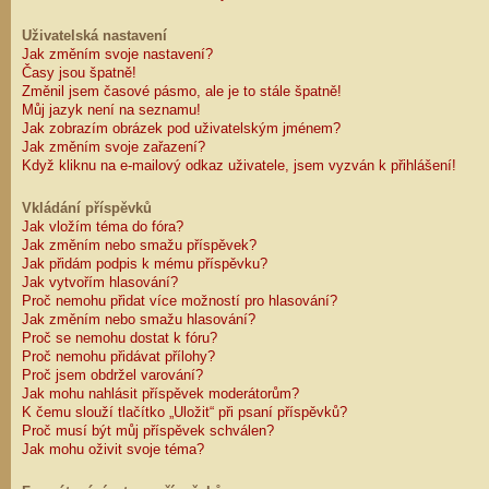
Uživatelská nastavení
Jak změním svoje nastavení?
Časy jsou špatně!
Změnil jsem časové pásmo, ale je to stále špatně!
Můj jazyk není na seznamu!
Jak zobrazím obrázek pod uživatelským jménem?
Jak změním svoje zařazení?
Když kliknu na e-mailový odkaz uživatele, jsem vyzván k přihlášení!
Vkládání příspěvků
Jak vložím téma do fóra?
Jak změním nebo smažu příspěvek?
Jak přidám podpis k mému příspěvku?
Jak vytvořím hlasování?
Proč nemohu přidat více možností pro hlasování?
Jak změním nebo smažu hlasování?
Proč se nemohu dostat k fóru?
Proč nemohu přidávat přílohy?
Proč jsem obdržel varování?
Jak mohu nahlásit příspěvek moderátorům?
K čemu slouží tlačítko „Uložit“ při psaní příspěvků?
Proč musí být můj příspěvek schválen?
Jak mohu oživit svoje téma?