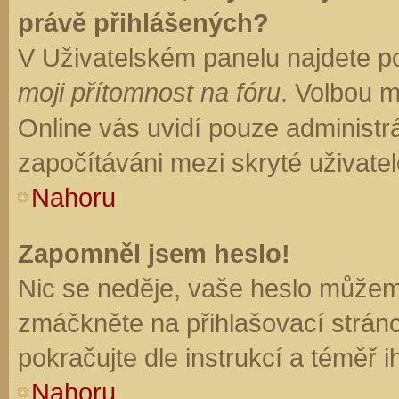
právě přihlášených?
V Uživatelském panelu najdete p
moji přítomnost na fóru
. Volbou 
Online vás uvidí pouze administrá
započítáváni mezi skryté uživatel
Nahoru
Zapomněl jsem heslo!
Nic se neděje, vaše heslo můžem
zmáčkněte na přihlašovací stránc
pokračujte dle instrukcí a téměř i
Nahoru