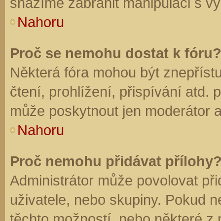
snažíme zabránit manipulaci s vý
Nahoru
Proč se nemohu dostat k fóru
Některá fóra mohou být znepříst
čtení, prohlížení, přispívání atd. 
může poskytnout jen moderátor a a
Nahoru
Proč nemohu přidávat přílohy
Administrátor může povolovat přid
uživatele, nebo skupiny. Pokud 
těchto možností, nebo některé z n