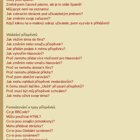
Změnil jsem časové pásmo, ale je to stále špatně!
Můj jazyk není na seznamu!
Jak zobrazím obrázek pod uživatelským jménem?
Jak změním svoje zařazení?
Když kliknu na e-mailový odkaz uživatele, jsem vyzván k přihlášení!
Vkládání příspěvků
Jak vložím téma do fóra?
Jak změním nebo smažu příspěvek?
Jak přidám podpis k mému příspěvku?
Jak vytvořím hlasování?
Proč nemohu přidat více možností pro hlasování?
Jak změním nebo smažu hlasování?
Proč se nemohu dostat k fóru?
Proč nemohu přidávat přílohy?
Proč jsem obdržel varování?
Jak mohu nahlásit příspěvek moderátorům?
K čemu slouží tlačítko „Uložit“ při psaní příspěvků?
Proč musí být můj příspěvek schválen?
Jak mohu oživit svoje téma?
Formátování a typy příspěvků
Co je BBCode?
Můžu používat HTML?
Co to jsou smajlíci (emotikony)?
Mohu přidávat obrázky?
Co to jsou Globální oznámení?
Co to jsou oznámení?