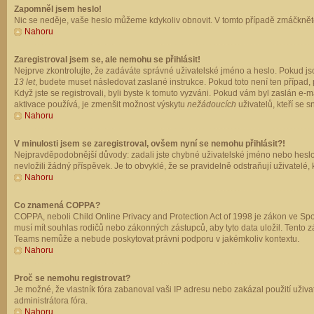
Zapomněl jsem heslo!
Nic se neděje, vaše heslo můžeme kdykoliv obnovit. V tomto případě zmáčkněte
Nahoru
Zaregistroval jsem se, ale nemohu se přihlásit!
Nejprve zkontrolujte, že zadáváte správné uživatelské jméno a heslo. Pokud js
13 let
, budete muset následovat zaslané instrukce. Pokud toto není ten případ, 
Když jste se registrovali, byli byste k tomuto vyzváni. Pokud vám byl zaslán e
aktivace používá, je zmenšit možnost výskytu
nežádoucích
uživatelů, kteří se s
Nahoru
V minulosti jsem se zaregistroval, ovšem nyní se nemohu přihlásit?!
Nejpravděpodobnější důvody: zadali jste chybné uživatelské jméno nebo heslo (z
nevložili žádný příspěvek. Je to obvyklé, že se pravidelně odstraňují uživatelé,
Nahoru
Co znamená COPPA?
COPPA, neboli Child Online Privacy and Protection Act of 1998 je zákon ve Spoj
musí mít souhlas rodičů nebo zákonných zástupců, aby tyto data uložil. Tento zá
Teams nemůže a nebude poskytovat právni podporu v jakémkoliv kontextu.
Nahoru
Proč se nemohu registrovat?
Je možné, že vlastník fóra zabanoval vaši IP adresu nebo zakázal použití uživat
administrátora fóra.
Nahoru