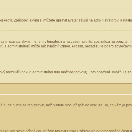
Profil. Způsoby jakými si můžete upravit avatar závisí na administrátorovi a nast
aším uživatelským jménem v tématech a na vašem profilu, což záleží na použitém v
torů a administrátorů může mít zvláštní vzhled. Prosím, nezatěžujte board zbytečným
vý formulář (pokud administrátor tuto možnost povolil). Toto opatření umožňuje zba
á bude nutné se registrovat, než budete moci přispět do diskuze. To, co vám je po
mazat jen svoje příspěvky. Můžete upravit zprávu (někdy jen do omezeného času po 