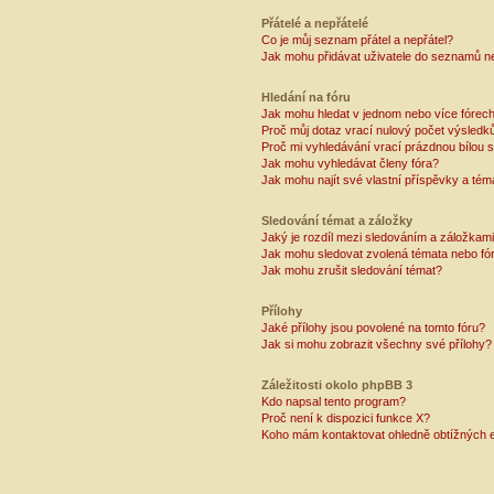
Přátelé a nepřátelé
Co je můj seznam přátel a nepřátel?
Jak mohu přidávat uživatele do seznamů ne
Hledání na fóru
Jak mohu hledat v jednom nebo více fórec
Proč můj dotaz vrací nulový počet výsledk
Proč mi vyhledávání vrací prázdnou bílou s
Jak mohu vyhledávat členy fóra?
Jak mohu najít své vlastní příspěvky a tém
Sledování témat a záložky
Jaký je rozdíl mezi sledováním a záložkam
Jak mohu sledovat zvolená témata nebo fó
Jak mohu zrušit sledování témat?
Přílohy
Jaké přílohy jsou povolené na tomto fóru?
Jak si mohu zobrazit všechny své přílohy?
Záležitosti okolo phpBB 3
Kdo napsal tento program?
Proč není k dispozici funkce X?
Koho mám kontaktovat ohledně obtížných e-