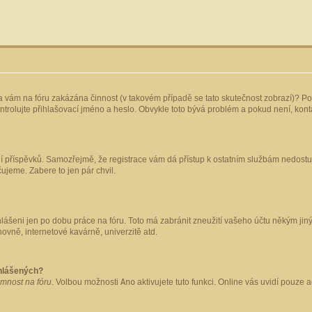
yla vám na fóru zakázána činnost (v takovém případě se tato skutečnost zobrazí)? Po
 zkontrolujte přihlašovací jméno a heslo. Obvykle toto bývá problém a pokud není, ko
ládání příspěvků. Samozřejmě, že registrace vám dá přístup k ostatním službám nedo
čujeme. Zabere to jen pár chvil.
hlášeni jen po dobu práce na fóru. Toto má zabránit zneužití vašeho účtu někým jiným.
ovně, internetové kavárně, univerzitě atd.
ihlášených?
omnost na fóru
. Volbou možnosti
Ano
aktivujete tuto funkci. Online vás uvidí pouze 