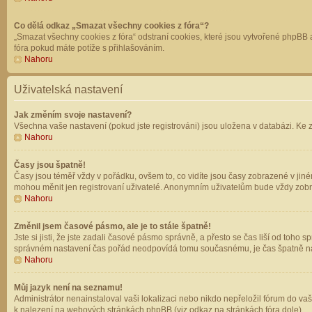
Co dělá odkaz „Smazat všechny cookies z fóra“?
„Smazat všechny cookies z fóra“ odstraní cookies, které jsou vytvořené phpBB a
fóra pokud máte potíže s přihlašováním.
Nahoru
Uživatelská nastavení
Jak změním svoje nastavení?
Všechna vaše nastavení (pokud jste registrováni) jsou uložena v databázi. Ke 
Nahoru
Časy jsou špatně!
Časy jsou téměř vždy v pořádku, ovšem to, co vidíte jsou časy zobrazené v jin
mohou měnit jen registrovaní uživatelé. Anonymním uživatelům bude vždy zobr
Nahoru
Změnil jsem časové pásmo, ale je to stále špatně!
Jste si jisti, že jste zadali časové pásmo správně, a přesto se čas liší od to
správném nastavení čas pořád neodpovídá tomu současnému, je čas špatně na
Nahoru
Můj jazyk není na seznamu!
Administrátor nenainstaloval vaši lokalizaci nebo nikdo nepřeložil fórum do va
k nalezení na webových stránkách phpBB (viz odkaz na stránkách fóra dole).