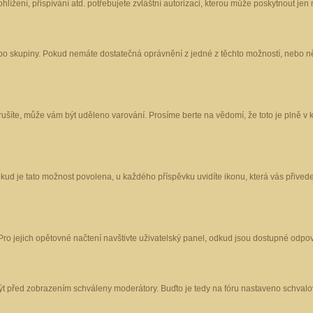
ížení, přispívání atd. potřebujete zvláštní autorizaci, kterou může poskytnout jen m
nebo skupiny. Pokud nemáte dostatečná oprávnění z jedné z těchto možností, nebo ně
porušíte, může vám být uděleno varování. Prosíme berte na vědomí, že toto je plně
okud je tato možnost povolena, u každého příspěvku uvidíte ikonu, která vás přived
o jejich opětovné načtení navštivte uživatelský panel, odkud jsou dostupné odpoví
být před zobrazením schváleny moderátory. Buďto je tedy na fóru nastaveno schvalov