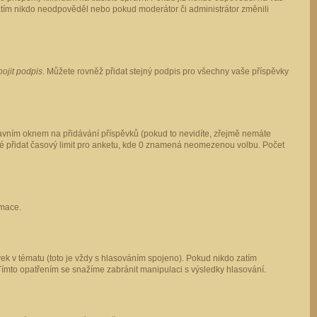
 zatím nikdo neodpověděl nebo pokud moderátor či administrátor změnili
pojit podpis
. Můžete rovněž přidat stejný podpis pro všechny vaše příspěvky
vním oknem na přidávání příspěvků (pokud to nevidíte, zřejmě nemáte
ké přidat časový limit pro anketu, kde 0 znamená neomezenou volbu. Počet
rmace.
ek v tématu (toto je vždy s hlasováním spojeno). Pokud nikdo zatím
Tímto opatřením se snažíme zabránit manipulaci s výsledky hlasování.