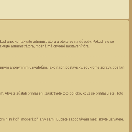
kud ano, kontaktujte administrátora a ptejte se na důvody. Pokud jste se
ntaktujte administrátora, možná má chybné nastavení fóra.
stupným anonymním uživatelům, jako např. postavičky, soukromé zprávy, posílání
 Abyste zůstali přihlášeni, zaškrtněte toto políčko, když se přihlašujete. Toto
administrátoři, moderátoři a vy sami. Budete započítáváni mezi skryté uživatele.