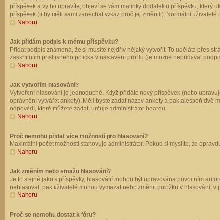
příspěvek a vy ho upravíte, objeví se vám malinký dodatek u příspěvku, který u
příspěvek (ti by měli sami zanechat vzkaz proč jej změnili). Normální uživate
Nahoru
Jak přidám podpis k mému příspěvku?
Přidat podpis znamená, že si musíte nejdřív nějaký vytvořit. To uděláte přes st
zaškrtnutím příslušného políčka v nastavení profilu (je možné nepřidávat podp
Nahoru
Jak vytvořím hlasování?
Vytvoření hlasování je jednoduché. Když přidáte nový příspěvek (nebo upravuje
oprávnění vytvářet ankety). Měli byste zadat název ankety a pak alespoň dvě 
odpovědí, které můžete zadat, určuje administrátor boardu.
Nahoru
Proč nemohu přidat více možností pro hlasování?
Maximální počet možností stanovuje administrátor. Pokud si myslíte, že opravdu
Nahoru
Jak změním nebo smažu hlasování?
Je to stejné jako s příspěvky, hlasování mohou být upravována původním autor
nehlasoval, pak uživatelé mohou vymazat nebo změnit položku v hlasování, v př
Nahoru
Proč se nemohu dostat k fóru?