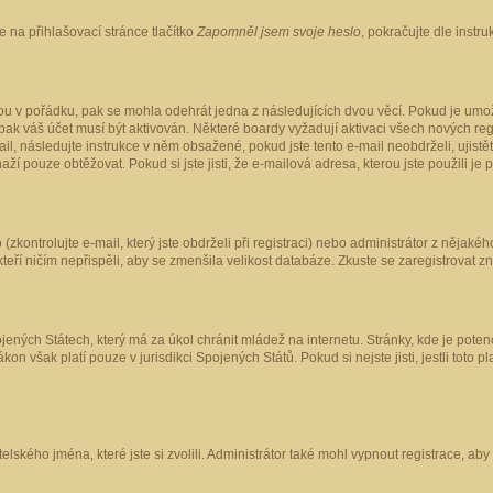
 na přihlašovací stránce tlačítko
Zapomněl jsem svoje heslo
, pokračujte dle instr
ou v pořádku, pak se mohla odehrát jedna z následujících dvou věcí. Pokud je umož
pak váš účet musí být aktivován. Některé boardy vyžadují aktivaci všech nových reg
-mail, následujte instrukce v něm obsažené, pokud jste tento e-mail neobdrželi, uji
naží pouze obtěžovat. Pokud si jste jisti, že e-mailová adresa, kterou jste použili je
kontrolujte e-mail, který jste obdrželi při registraci) nebo administrátor z nějaké
 kteří ničím nepřispěli, aby se zmenšila velikost databáze. Zkuste se zaregistrovat z
ených Státech, který má za úkol chránit mládež na internetu. Stránky, kde je poten
kon však platí pouze v jurisdikci Spojených Států. Pokud si nejste jisti, jestli tot
elského jména, které jste si zvolili. Administrátor také mohl vypnout registrace, ab