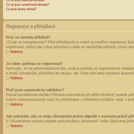
Co to jsou důležitá témata?
Co to jsou uzamčená témata?
Co jsou ikony témat?
Registrace a přihlášení
Proč se nemohu přihlásit?
Už jste se zaregistrovali? Před přihlášením je nutné se nejdříve registrovat. B
registrovali, nebyli jste z fóra vyloučeni a stále se nemůžete přihlásit, znovu
Nahoru
Je vůbec potřeba se registrovat?
Nemusíte. Je na administrátorovi fóra, jestli je potřeba se registrovat ke vk
e-mailů uživatelům, přihlášení do skupin, atd. Vřele vám tedy registraci doporu
Nahoru
Proč jsem automaticky odhlášen?
Pokud nezaškrtnete tlačítko
Přihlásit automaticky při příští návštěvě
, budete při
ovšem nedoporučujeme, když se přihlašujete z veřejného počítače, např. v knih
Nahoru
Jak zabráním, aby se moje uživatelské jméno objevilo v seznamu právě př
V Uživatelském panelu najdete pod položkou „Nastavení“ volbu
Skrýt moji přít
Nahoru