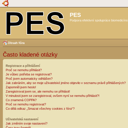
PES
Podpora efektivní spolupráce biomedicíns
Obsah fóra
Často kladené otázky
Registrace a přihlášení
Proč se nemohu přihlásit?
Je vůbec potřeba se registrovat?
Proč jsem automaticky odhlášen?
Jak zabráním, aby se moje uživatelské jméno objevilo v seznamu právě přihlášených?
Zapomněl jsem heslo!
Zaregistroval jsem se, ale nemohu se přihlásit!
V minulosti jsem se zaregistroval, ovšem nyní se nemohu přihlásit?!
Co znamená COPPA?
Proč se nemohu registrovat?
Co dělá odkaz „Smazat všechny cookies z fóra“?
Uživatelská nastavení
Jak změním svoje nastavení?
Časy jsou špatně!