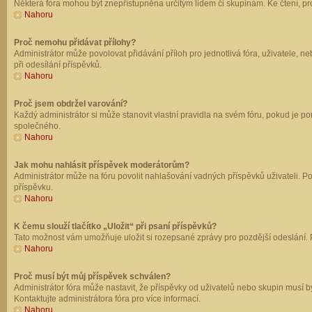
Některá fóra mohou být znepřístupněna určitým lidem či skupinám. Ke čtení, prohl
Nahoru
Proč nemohu přidávat přílohy?
Administrátor může povolovat přidávání příloh pro jednotlivá fóra, uživatele, 
při odesílání příspěvků.
Nahoru
Proč jsem obdržel varování?
Každý administrátor si může stanovit vlastní pravidla na svém fóru, pokud je 
společného.
Nahoru
Jak mohu nahlásit příspěvek moderátorům?
Administrátor může na fóru povolit nahlašování vadných příspěvků uživateli. P
příspěvku.
Nahoru
K čemu slouží tlačítko „Uložit“ při psaní příspěvků?
Tato možnost vám umožňuje uložit si rozepsané zprávy pro pozdější odeslání. Pr
Nahoru
Proč musí být můj příspěvek schválen?
Administrátor fóra může nastavit, že příspěvky od uživatelů nebo skupin musí 
Kontaktujte administrátora fóra pro více informací.
Nahoru