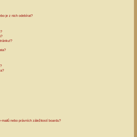
bo je z nich odebírat?
h?
ů?
tránku!?
ata?
i?
ra?
mailů nebo právních záležitostí boardu?