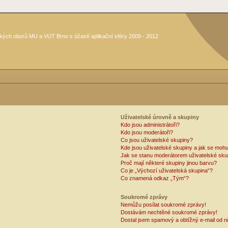
kých oborů MU a VUT Brno s účastí aplikační sféry 2009 - 2012
Uživatelské úrovně a skupiny
Kdo jsou administrátoři?
Kdo jsou moderátoři?
Co jsou uživatelské skupiny?
Kde jsou uživatelské skupiny a jak se mohu
Jak se stanu moderátorem uživatelské sku
Proč mají některé skupiny jinou barvu?
Co je „Výchozí uživatelská skupina“?
Co znamená odkaz „Tým“?
Soukromé zprávy
Nemůžu posílat soukromé zprávy!
Dostávám nechtěné soukromé zprávy!
Dostal jsem spamový a obtížný e-mail od n