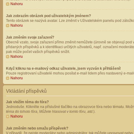
Nahoru
Jak zobrazím obrázek pod uživatelským jménem?
Tento obrázek se nazývá avatar. Lze změnit v Uživatelském panelu pod záložkou 
Nahoru
Jak změním svoje zařazení?
Obecně vzato, svoje zařazení přímo změnit nemůžete (úrovně se objevují pod v
přidaných příspěvků a k identifikaci určitých uživatelů, např. označení moderá
pak může počet vašich příspěvků snížit.
Nahoru
Když kliknu na e-mailový odkaz uživatele, jsem vyzván k přihlášení!
Pouze registrovaní uživatelé mohou posílat e-mail lidem přes nastavený e-mailo
Nahoru
Vkládání příspěvků
Jak vložím téma do fóra?
Jednoduše. Klikněte na příslušné tlačítko na obrazovce fóra nebo tématu. Možn
téma do tohoto fóra, Můžete hlasovat v tomto fóru, atd.
).
Nahoru
Jak změním nebo smažu příspěvek?
V případě, že nejste moderátor nebo administrátor, tak můžete upravovat nebo 