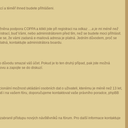
ukcí a téměř ihned budete přihlášeni.
něna podpora COPPA a klikli jste při registraci na odkaz
…a je mi méně než
istrací, buď Vámi, nebo administrátorem před tím, než se budete moci přihlásit.
stěte se, že vámi zadaná e-mailová adresa je platná. Jedním důvodem, proč se
 platná, kontaktujte administrátora boardu.
ho důvodu smazal váš účet. Pokud je to ten druhý případ, pak jste možná
novu a zapojte se do diskuzí.
cionální možnost ukládání osobních dat o uživateli, kterému je méně než 13 let,
o platí i na vašem fóru, doporučujeme kontaktovat vaše právního poradce, phpBB
y zabranil přístupu nových návštěvníků na fórum. Pro další informace kontaktuje