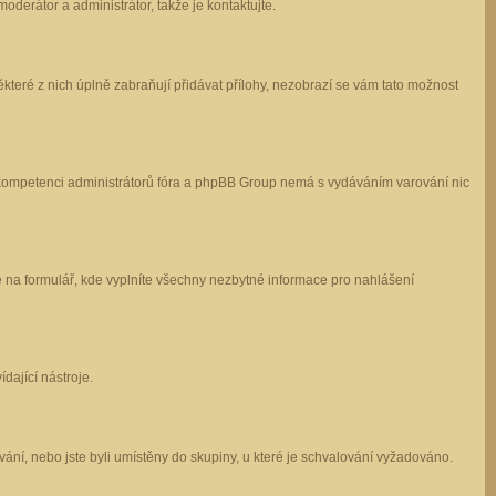
oderátor a administrátor, takže je kontaktujte.
které z nich úplně zabraňují přidávat přílohy, nezobrazí se vám tato možnost
 v kompetenci administrátorů fóra a phpBB Group nemá s vydáváním varování nic
e na formulář, kde vyplníte všechny nezbytné informace pro nahlášení
dající nástroje.
ání, nebo jste byli umístěny do skupiny, u které je schvalování vyžadováno.