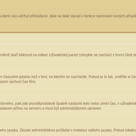
 které vás udržují přihlášené, dále se také starají o funkce sledování nových pří
změně stačí kliknout na odkaz
Uživatelský panel
(obvykle se nachází v horní části 
ém časovém pásmu než v tom, ve kterém se nacházíte. Pokud je to tak, změňte si ča
azen výchozí čas fóra.
ho správného, pak jste pravděpodobně špatně nastavili letní nebo zimní čas, v uživ
staven přímo na serveru a musí být administrátorem opraven.
šeho jazyka. Zkuste administrátora požádat o instalaci vašeho jazyka. Pokud lokaliz