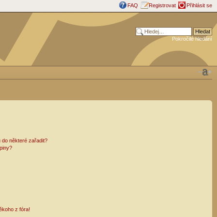
FAQ
Registrovat
Přihlásit se
Pokročilé hledání
 do některé zařadit?
piny?
ěkoho z fóra!