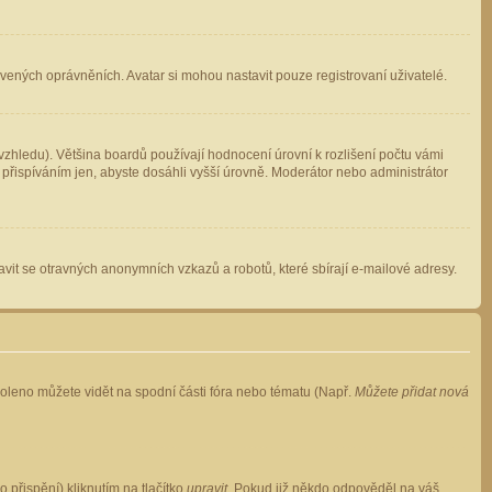
avených oprávněních. Avatar si mohou nastavit pouze registrovaní uživatelé.
zhledu). Většina boardů používají hodnocení úrovní k rozlišení počtu vámi
 přispíváním jen, abyste dosáhli vyšší úrovně. Moderátor nebo administrátor
vit se otravných anonymních vzkazů a robotů, které sbírají e-mailové adresy.
voleno můžete vidět na spodní části fóra nebo tématu (Např.
Můžete přidat nová
přispění) kliknutím na tlačítko
upravit
. Pokud již někdo odpověděl na váš