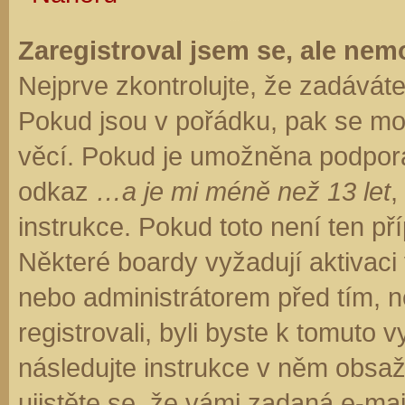
Zaregistroval jsem se, ale nemo
Nejprve zkontrolujte, že zadávát
Pokud jsou v pořádku, pak se moh
věcí. Pokud je umožněna podpora C
odkaz
…a je mi méně než 13 let
,
instrukce. Pokud toto není ten př
Některé boardy vyžadují aktivaci
nebo administrátorem před tím, ne
registrovali, byli byste k tomuto
následujte instrukce v něm obsaže
ujistěte se, že vámi zadaná e-ma