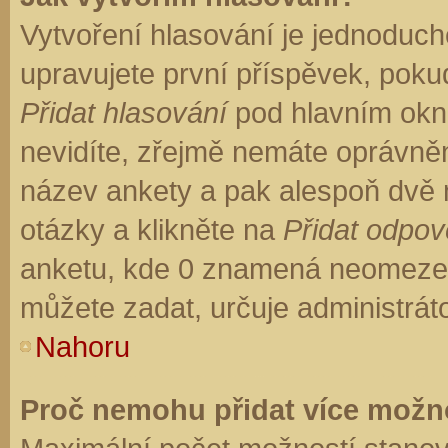
Vytvoření hlasování je jednoduch
upravujete první příspěvek, pokud
Přidat hlasování
pod hlavním okn
nevidíte, zřejmě nemáte oprávněn
název ankety a pak alespoň dvě
otázky a klikněte na
Přidat odpo
anketu, kde 0 znamená neomezen
můžete zadat, určuje administrát
Nahoru
Proč nemohu přidat více možno