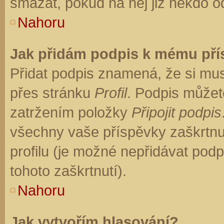
smazat, pokud na něj již někdo o
Nahoru
Jak přidám podpis k mému př
Přidat podpis znamená, že si musí
přes stránku
Profil
. Podpis můžet
zatržením položky
Připojit podpis
všechny vaše příspěvky zaškrtnu
profilu (je možné nepřidávat po
tohoto zaškrtnutí).
Nahoru
Jak vytvořím hlasování?