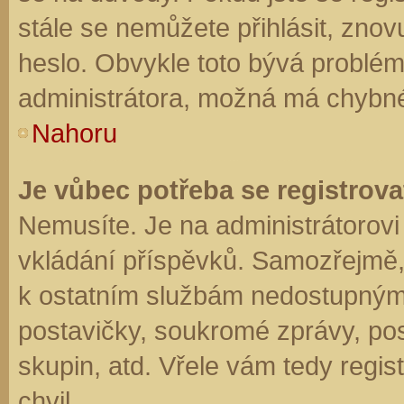
stále se nemůžete přihlásit, znov
heslo. Obvykle toto bývá problém
administrátora, možná má chybné
Nahoru
Je vůbec potřeba se registrova
Nemusíte. Je na administrátorovi f
vkládání příspěvků. Samozřejmě,
k ostatním službám nedostupným
postavičky, soukromé zprávy, posí
skupin, atd. Vřele vám tedy regis
chvil.