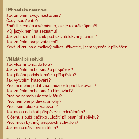
Uživatelská nastavení
Jak změním svoje nastavení?
Časy jsou špatně!
Změnil jsem časové pásmo, ale je to stále špatně!
Můj jazyk není na seznamu!
Jak zobrazím obrázek pod uživatelským jménem?
Jak změním svoje zařazení?
Když kliknu na e-mailový odkaz uživatele, jsem vyzván k přihlášení!
Vkládání příspěvků
Jak vložím téma do fóra?
Jak změním nebo smažu příspěvek?
Jak přidám podpis k mému příspěvku?
Jak vytvořím hlasování?
Proč nemohu přidat více možností pro hlasování?
Jak změním nebo smažu hlasování?
Proč se nemohu dostat k fóru?
Proč nemohu přidávat přílohy?
Proč jsem obdržel varování?
Jak mohu nahlásit příspěvek moderátorům?
K čemu slouží tlačítko „Uložit“ při psaní příspěvků?
Proč musí být můj příspěvek schválen?
Jak mohu oživit svoje téma?