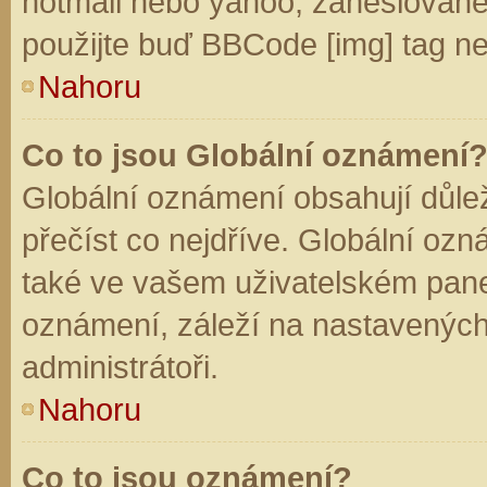
hotmail nebo yahoo, zaheslované
použijte buď BBCode [img] tag ne
Nahoru
Co to jsou Globální oznámení
Globální oznámení obsahují důleži
přečíst co nejdříve. Globální oz
také ve vašem uživatelském panelu
oznámení, záleží na nastavených
administrátoři.
Nahoru
Co to jsou oznámení?