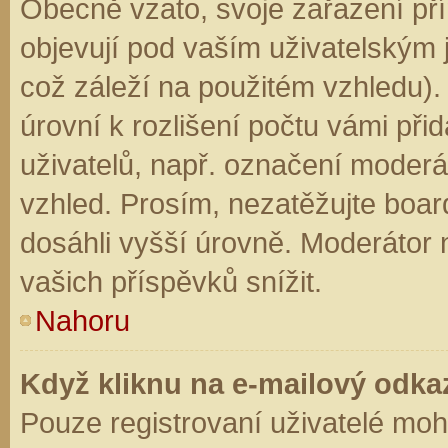
Obecně vzato, svoje zařazení př
objevují pod vaším uživatelským
což záleží na použitém vzhledu).
úrovní k rozlišení počtu vámi přid
uživatelů, např. označení moderá
vzhled. Prosím, nezatěžujte boar
dosáhli vyšší úrovně. Moderátor
vašich příspěvků snížit.
Nahoru
Když kliknu na e-mailový odkaz
Pouze registrovaní uživatelé moh