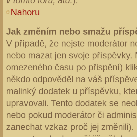
v tomto fóru, atd.
).
Nahoru
Jak změním nebo smažu přísp
V případě, že nejste moderátor n
nebo mazat jen svoje příspěvky. 
omezeného času po přispění) klik
někdo odpověděl na váš příspěve
malinký dodatek u příspěvku, kter
upravovali. Tento dodatek se neo
nebo pokud moderátor či administr
zanechat vzkaz proč jej změnili)