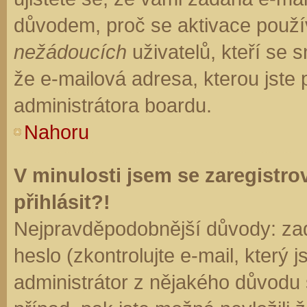
důvodem, proč se aktivace použí
nežádoucích
uživatelů, kteří se s
že e-mailová adresa, kterou jste p
administrátora boardu.
Nahoru
V minulosti jsem se zaregistr
přihlásit?!
Nejpravděpodobnější důvody: zad
heslo (zkontrolujte e-mail, který j
administrátor z nějakého důvodu 