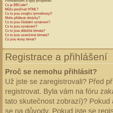
Formátování a typy příspěvků
Co je BBCode?
Můžu používat HTML?
Co to jsou smajlíci (emotikony)?
Mohu přidávat obrázky?
Co to jsou Globální oznámení?
Co to jsou oznámení?
Co to jsou důležitá témata?
Co to jsou uzamčená témata?
Co jsou ikony témat?
Registrace a přihlášení
Proč se nemohu přihlásit?
Už jste se zaregistrovali? Před p
registrovat. Byla vám na fóru za
tato skutečnost zobrazí)? Pokud a
se na důvody. Pokud jste se regist