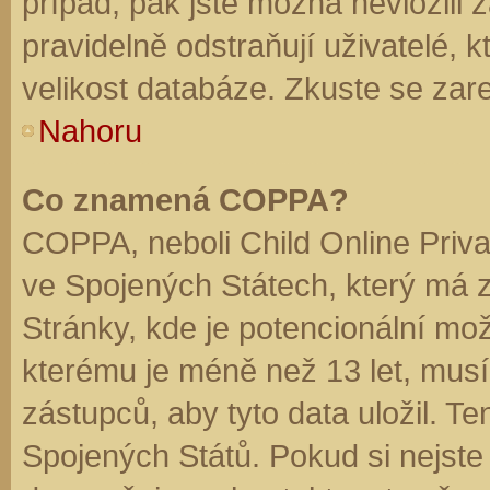
případ, pak jste možná nevložili 
pravidelně odstraňují uživatelé, k
velikost databáze. Zkuste se zare
Nahoru
Co znamená COPPA?
COPPA, neboli Child Online Priva
ve Spojených Státech, který má z
Stránky, kde je potencionální mož
kterému je méně než 13 let, mus
zástupců, aby tyto data uložil. Te
Spojených Států. Pokud si nejste jis