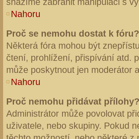
snažíme zabránit manipulaci s vý
Nahoru
Proč se nemohu dostat k fóru
Některá fóra mohou být znepříst
čtení, prohlížení, přispívání atd. 
může poskytnout jen moderátor a a
Nahoru
Proč nemohu přidávat přílohy
Administrátor může povolovat přid
uživatele, nebo skupiny. Pokud 
těchto možností, nebo některé z n