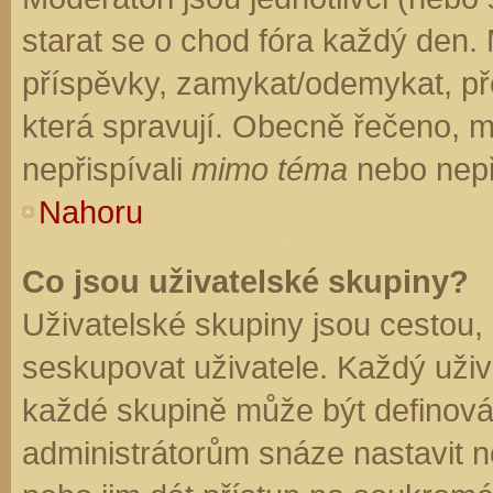
starat se o chod fóra každý den.
příspěvky, zamykat/odemykat, př
která spravují. Obecně řečeno, mo
nepřispívali
mimo téma
nebo nepři
Nahoru
Co jsou uživatelské skupiny?
Uživatelské skupiny jsou cestou,
seskupovat uživatele. Každý uživa
každé skupině může být definován
administrátorům snáze nastavit n