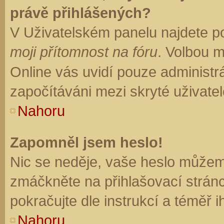
právě přihlášených?
V Uživatelském panelu najdete p
moji přítomnost na fóru
. Volbou 
Online vás uvidí pouze administrá
započítáváni mezi skryté uživatel
Nahoru
Zapomněl jsem heslo!
Nic se neděje, vaše heslo můžem
zmáčkněte na přihlašovací stránc
pokračujte dle instrukcí a téměř i
Nahoru