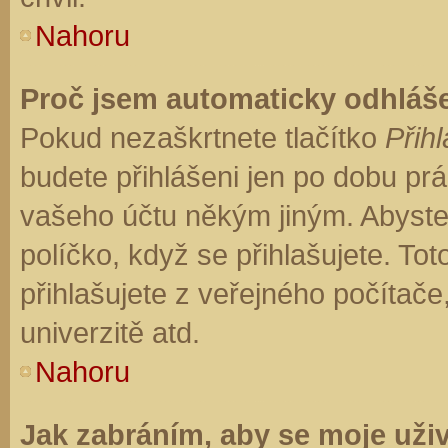
Nahoru
Proč jsem automaticky odhláš
Pokud nezaškrtnete tlačítko
Přihl
budete přihlášeni jen po dobu prá
vašeho účtu někým jiným. Abyste z
políčko, když se přihlašujete. T
přihlašujete z veřejného počítače
univerzitě atd.
Nahoru
Jak zabráním, aby se moje uži