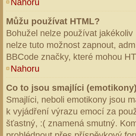
Nahoru
Můžu používat HTML?
Bohužel nelze používat jakékoliv
nelze tuto možnost zapnout, admi
BBCode značky, které mohou HT
Nahoru
Co to jsou smajlíci (emotikony
Smajlíci, neboli emotikony jsou m
k vyjádření výrazu emocí za použ
šťastný, :( znamená smutný. Kom
prohlédnout přes příspěvkový for