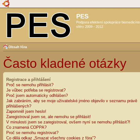
PES
Podpora efektivní spolupráce biomedicín
sféry 2009 - 2012
Obsah fóra
Často kladené otázky
Registrace a přihlášení
Proč se nemohu přihlásit?
Je vůbec potřeba se registrovat?
Proč jsem automaticky odhlášen?
Jak zabráním, aby se moje uživatelské jméno objevilo v seznamu právě
přihlášených?
Zapomněl jsem heslo!
Zaregistroval jsem se, ale nemohu se přihlásit!
V minulosti jsem se zaregistroval, ovšem nyní se nemohu přihlásit?!
Co znamená COPPA?
Proč se nemohu registrovat?
Co dělá odkaz „Smazat všechny cookies z fóra“?