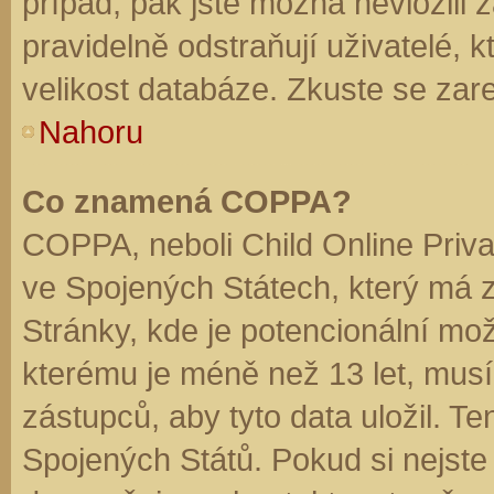
případ, pak jste možná nevložili 
pravidelně odstraňují uživatelé, k
velikost databáze. Zkuste se zare
Nahoru
Co znamená COPPA?
COPPA, neboli Child Online Priva
ve Spojených Státech, který má z
Stránky, kde je potencionální mož
kterému je méně než 13 let, mus
zástupců, aby tyto data uložil. Te
Spojených Států. Pokud si nejste jis