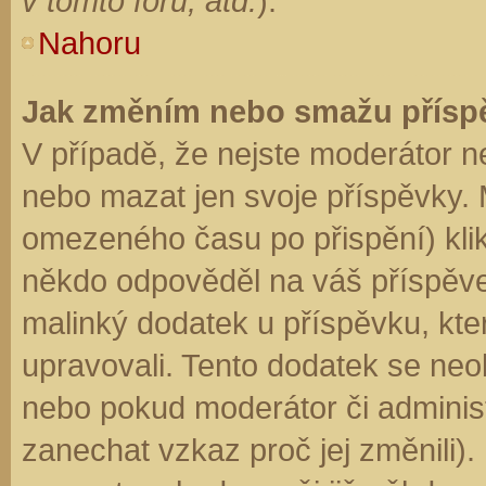
v tomto fóru, atd.
).
Nahoru
Jak změním nebo smažu přísp
V případě, že nejste moderátor n
nebo mazat jen svoje příspěvky. 
omezeného času po přispění) klik
někdo odpověděl na váš příspěve
malinký dodatek u příspěvku, kter
upravovali. Tento dodatek se neo
nebo pokud moderátor či administr
zanechat vzkaz proč jej změnili)