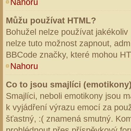
Nahoru
Můžu používat HTML?
Bohužel nelze používat jakékoliv
nelze tuto možnost zapnout, admi
BBCode značky, které mohou HT
Nahoru
Co to jsou smajlíci (emotikony
Smajlíci, neboli emotikony jsou m
k vyjádření výrazu emocí za použ
šťastný, :( znamená smutný. Kom
prohlédnout přes příspěvkový for