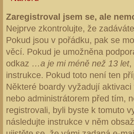
Zaregistroval jsem se, ale nemo
Nejprve zkontrolujte, že zadávát
Pokud jsou v pořádku, pak se moh
věcí. Pokud je umožněna podpora C
odkaz
…a je mi méně než 13 let
,
instrukce. Pokud toto není ten př
Některé boardy vyžadují aktivaci
nebo administrátorem před tím, ne
registrovali, byli byste k tomuto
následujte instrukce v něm obsaže
ujistěte se, že vámi zadaná e-ma