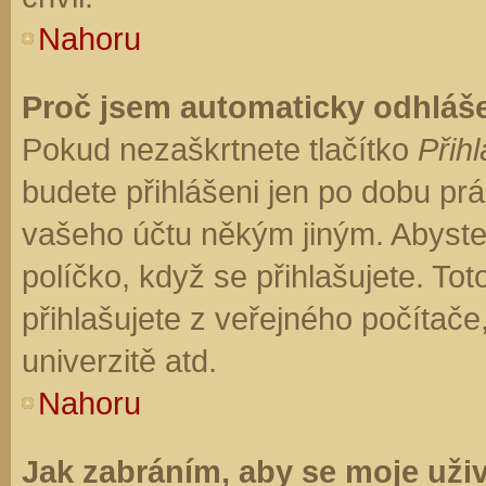
Nahoru
Proč jsem automaticky odhláš
Pokud nezaškrtnete tlačítko
Přihl
budete přihlášeni jen po dobu prá
vašeho účtu někým jiným. Abyste z
políčko, když se přihlašujete. T
přihlašujete z veřejného počítače
univerzitě atd.
Nahoru
Jak zabráním, aby se moje uži