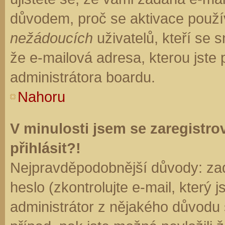
důvodem, proč se aktivace použí
nežádoucích
uživatelů, kteří se s
že e-mailová adresa, kterou jste p
administrátora boardu.
Nahoru
V minulosti jsem se zaregistr
přihlásit?!
Nejpravděpodobnější důvody: zad
heslo (zkontrolujte e-mail, který j
administrátor z nějakého důvodu 