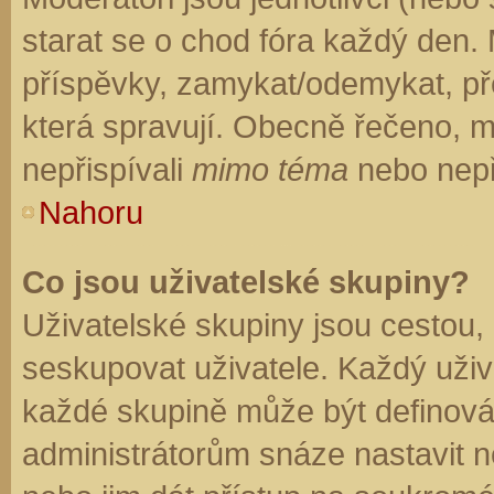
starat se o chod fóra každý den.
příspěvky, zamykat/odemykat, př
která spravují. Obecně řečeno, mo
nepřispívali
mimo téma
nebo nepři
Nahoru
Co jsou uživatelské skupiny?
Uživatelské skupiny jsou cestou,
seskupovat uživatele. Každý uživa
každé skupině může být definován
administrátorům snáze nastavit n