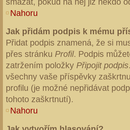
smazat, pokud na něj již někdo o
Nahoru
Jak přidám podpis k mému př
Přidat podpis znamená, že si musí
přes stránku
Profil
. Podpis můžet
zatržením položky
Připojit podpis
všechny vaše příspěvky zaškrtnu
profilu (je možné nepřidávat po
tohoto zaškrtnutí).
Nahoru
Jak vytvořím hlasování?