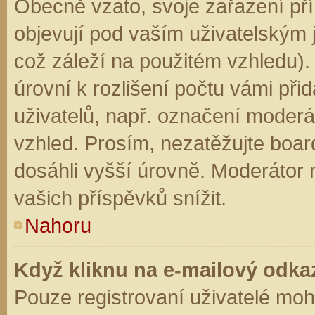
Obecně vzato, svoje zařazení př
objevují pod vaším uživatelským
což záleží na použitém vzhledu).
úrovní k rozlišení počtu vámi přid
uživatelů, např. označení moderá
vzhled. Prosím, nezatěžujte boar
dosáhli vyšší úrovně. Moderátor
vašich příspěvků snížit.
Nahoru
Když kliknu na e-mailový odkaz
Pouze registrovaní uživatelé moh