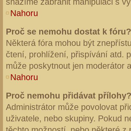
snažíme zabránit manipulaci s vý
Nahoru
Proč se nemohu dostat k fóru
Některá fóra mohou být znepříst
čtení, prohlížení, přispívání atd. 
může poskytnout jen moderátor a a
Nahoru
Proč nemohu přidávat přílohy
Administrátor může povolovat přid
uživatele, nebo skupiny. Pokud 
těchto možností, nebo některé z n