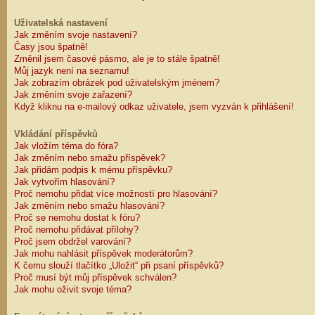
Uživatelská nastavení
Jak změním svoje nastavení?
Časy jsou špatně!
Změnil jsem časové pásmo, ale je to stále špatně!
Můj jazyk není na seznamu!
Jak zobrazím obrázek pod uživatelským jménem?
Jak změním svoje zařazení?
Když kliknu na e-mailový odkaz uživatele, jsem vyzván k přihlášení!
Vkládání příspěvků
Jak vložím téma do fóra?
Jak změním nebo smažu příspěvek?
Jak přidám podpis k mému příspěvku?
Jak vytvořím hlasování?
Proč nemohu přidat více možností pro hlasování?
Jak změním nebo smažu hlasování?
Proč se nemohu dostat k fóru?
Proč nemohu přidávat přílohy?
Proč jsem obdržel varování?
Jak mohu nahlásit příspěvek moderátorům?
K čemu slouží tlačítko „Uložit“ při psaní příspěvků?
Proč musí být můj příspěvek schválen?
Jak mohu oživit svoje téma?