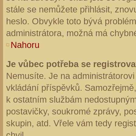
stále se nemůžete přihlásit, znov
heslo. Obvykle toto bývá problém
administrátora, možná má chybné
Nahoru
Je vůbec potřeba se registrova
Nemusíte. Je na administrátorovi f
vkládání příspěvků. Samozřejmě,
k ostatním službám nedostupným
postavičky, soukromé zprávy, posí
skupin, atd. Vřele vám tedy regis
chvil.