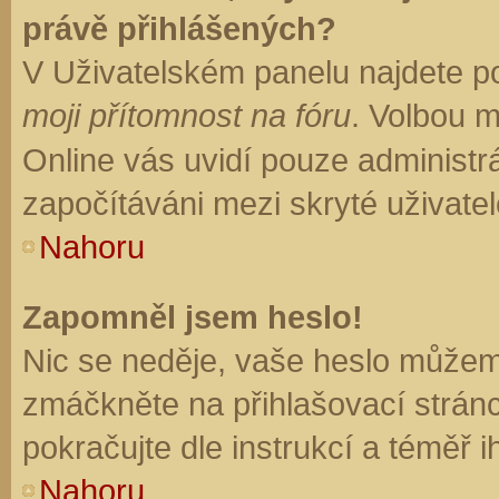
právě přihlášených?
V Uživatelském panelu najdete p
moji přítomnost na fóru
. Volbou 
Online vás uvidí pouze administrá
započítáváni mezi skryté uživatel
Nahoru
Zapomněl jsem heslo!
Nic se neděje, vaše heslo můžem
zmáčkněte na přihlašovací stránc
pokračujte dle instrukcí a téměř i
Nahoru