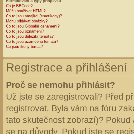
Formátování a typy příspěvků
Co je BBCode?
Můžu používat HTML?
Co to jsou smajlíci (emotikony)?
Mohu přidávat obrázky?
Co to jsou Globální oznámení?
Co to jsou oznámení?
Co to jsou důležitá témata?
Co to jsou uzamčená témata?
Co jsou ikony témat?
Registrace a přihlášení
Proč se nemohu přihlásit?
Už jste se zaregistrovali? Před p
registrovat. Byla vám na fóru za
tato skutečnost zobrazí)? Pokud a
se na důvody. Pokud jste se regist