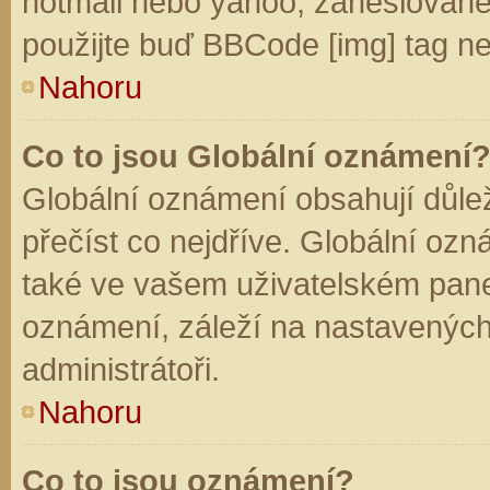
hotmail nebo yahoo, zaheslované
použijte buď BBCode [img] tag ne
Nahoru
Co to jsou Globální oznámení
Globální oznámení obsahují důleži
přečíst co nejdříve. Globální oz
také ve vašem uživatelském panelu
oznámení, záleží na nastavených
administrátoři.
Nahoru
Co to jsou oznámení?