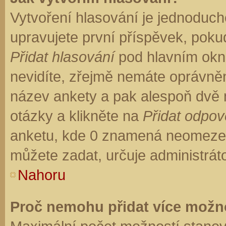
Vytvoření hlasování je jednoduch
upravujete první příspěvek, pokud
Přidat hlasování
pod hlavním okn
nevidíte, zřejmě nemáte oprávněn
název ankety a pak alespoň dvě
otázky a klikněte na
Přidat odpo
anketu, kde 0 znamená neomezen
můžete zadat, určuje administrát
Nahoru
Proč nemohu přidat více možno