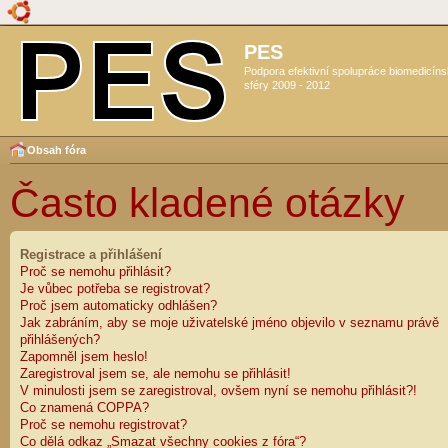
PES
Podpora efektivní spolupráce biomedicín
sféry 2009 - 2012
Obsah fóra
Často kladené otázky
Registrace a přihlášení
Proč se nemohu přihlásit?
Je vůbec potřeba se registrovat?
Proč jsem automaticky odhlášen?
Jak zabráním, aby se moje uživatelské jméno objevilo v seznamu právě
přihlášených?
Zapomněl jsem heslo!
Zaregistroval jsem se, ale nemohu se přihlásit!
V minulosti jsem se zaregistroval, ovšem nyní se nemohu přihlásit?!
Co znamená COPPA?
Proč se nemohu registrovat?
Co dělá odkaz „Smazat všechny cookies z fóra“?