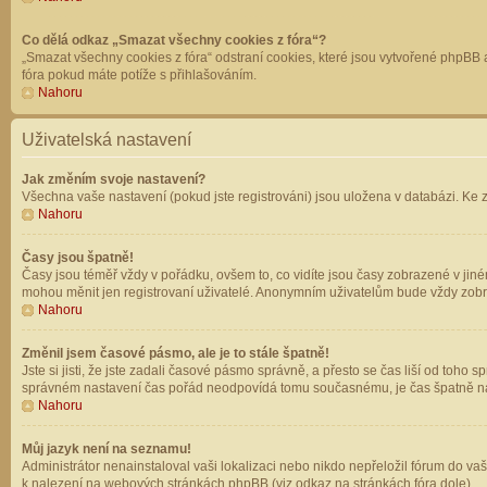
Co dělá odkaz „Smazat všechny cookies z fóra“?
„Smazat všechny cookies z fóra“ odstraní cookies, které jsou vytvořené phpBB a
fóra pokud máte potíže s přihlašováním.
Nahoru
Uživatelská nastavení
Jak změním svoje nastavení?
Všechna vaše nastavení (pokud jste registrováni) jsou uložena v databázi. Ke 
Nahoru
Časy jsou špatně!
Časy jsou téměř vždy v pořádku, ovšem to, co vidíte jsou časy zobrazené v jin
mohou měnit jen registrovaní uživatelé. Anonymním uživatelům bude vždy zobr
Nahoru
Změnil jsem časové pásmo, ale je to stále špatně!
Jste si jisti, že jste zadali časové pásmo správně, a přesto se čas liší od to
správném nastavení čas pořád neodpovídá tomu současnému, je čas špatně na
Nahoru
Můj jazyk není na seznamu!
Administrátor nenainstaloval vaši lokalizaci nebo nikdo nepřeložil fórum do va
k nalezení na webových stránkách phpBB (viz odkaz na stránkách fóra dole).