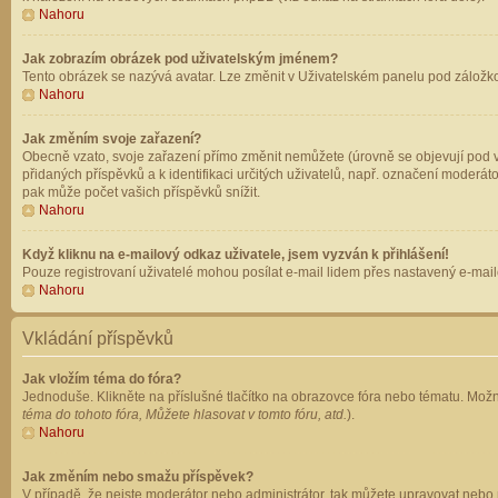
Nahoru
Jak zobrazím obrázek pod uživatelským jménem?
Tento obrázek se nazývá avatar. Lze změnit v Uživatelském panelu pod záložkou 
Nahoru
Jak změním svoje zařazení?
Obecně vzato, svoje zařazení přímo změnit nemůžete (úrovně se objevují pod v
přidaných příspěvků a k identifikaci určitých uživatelů, např. označení moderá
pak může počet vašich příspěvků snížit.
Nahoru
Když kliknu na e-mailový odkaz uživatele, jsem vyzván k přihlášení!
Pouze registrovaní uživatelé mohou posílat e-mail lidem přes nastavený e-mailo
Nahoru
Vkládání příspěvků
Jak vložím téma do fóra?
Jednoduše. Klikněte na příslušné tlačítko na obrazovce fóra nebo tématu. Možn
téma do tohoto fóra, Můžete hlasovat v tomto fóru, atd.
).
Nahoru
Jak změním nebo smažu příspěvek?
V případě, že nejste moderátor nebo administrátor, tak můžete upravovat nebo 