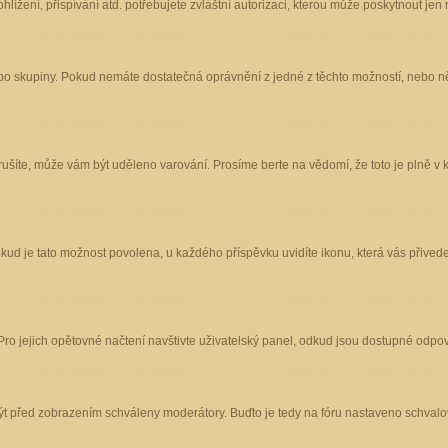
ížení, přispívání atd. potřebujete zvláštní autorizaci, kterou může poskytnout jen m
nebo skupiny. Pokud nemáte dostatečná oprávnění z jedné z těchto možností, nebo ně
porušíte, může vám být uděleno varování. Prosíme berte na vědomí, že toto je plně
okud je tato možnost povolena, u každého příspěvku uvidíte ikonu, která vás přived
o jejich opětovné načtení navštivte uživatelský panel, odkud jsou dostupné odpoví
být před zobrazením schváleny moderátory. Buďto je tedy na fóru nastaveno schvalov