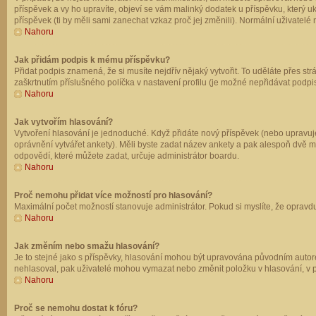
příspěvek a vy ho upravíte, objeví se vám malinký dodatek u příspěvku, který u
příspěvek (ti by měli sami zanechat vzkaz proč jej změnili). Normální uživate
Nahoru
Jak přidám podpis k mému příspěvku?
Přidat podpis znamená, že si musíte nejdřív nějaký vytvořit. To uděláte přes st
zaškrtnutím příslušného políčka v nastavení profilu (je možné nepřidávat podp
Nahoru
Jak vytvořím hlasování?
Vytvoření hlasování je jednoduché. Když přidáte nový příspěvek (nebo upravuje
oprávnění vytvářet ankety). Měli byste zadat název ankety a pak alespoň dvě 
odpovědí, které můžete zadat, určuje administrátor boardu.
Nahoru
Proč nemohu přidat více možností pro hlasování?
Maximální počet možností stanovuje administrátor. Pokud si myslíte, že opravdu
Nahoru
Jak změním nebo smažu hlasování?
Je to stejné jako s příspěvky, hlasování mohou být upravována původním autor
nehlasoval, pak uživatelé mohou vymazat nebo změnit položku v hlasování, v př
Nahoru
Proč se nemohu dostat k fóru?