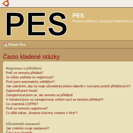
PES
Podpora efektivní spolupráce biomedicíns
Obsah fóra
Často kladené otázky
Registrace a přihlášení
Proč se nemohu přihlásit?
Je vůbec potřeba se registrovat?
Proč jsem automaticky odhlášen?
Jak zabráním, aby se moje uživatelské jméno objevilo v seznamu právě přihlášených?
Zapomněl jsem heslo!
Zaregistroval jsem se, ale nemohu se přihlásit!
V minulosti jsem se zaregistroval, ovšem nyní se nemohu přihlásit?!
Co znamená COPPA?
Proč se nemohu registrovat?
Co dělá odkaz „Smazat všechny cookies z fóra“?
Uživatelská nastavení
Jak změním svoje nastavení?
Časy jsou špatně!