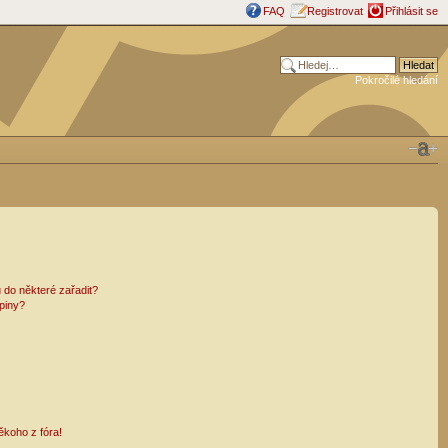
FAQ
Registrovat
Přihlásit se
Pokročilé hledání
 do některé zařadit?
piny?
ěkoho z fóra!