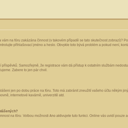
yla vám na fóru zakázána činnost (v takovém případě se tato skutečnost zobrazí)? Po
 zkontrolujte přihlašovací jméno a heslo. Obvykle toto bývá problém a pokud není, ko
ládání příspěvků. Samozřejmě, že registrace vám dá přístup k ostatním službám nedo
čujeme. Zabere to jen pár chvil.
hlášeni jen po dobu práce na fóru. Toto má zabránit zneužití vašeho účtu někým jiným.
ovně, internetové kavárně, univerzitě atd.
ihlášených?
omnost na fóru
. Volbou možnosti
Ano
aktivujete tuto funkci. Online vás uvidí pouze 