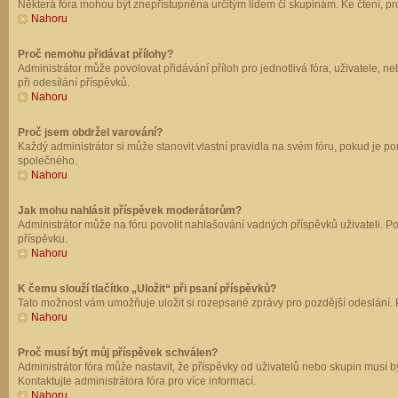
Některá fóra mohou být znepřístupněna určitým lidem či skupinám. Ke čtení, prohl
Nahoru
Proč nemohu přidávat přílohy?
Administrátor může povolovat přidávání příloh pro jednotlivá fóra, uživatele, 
při odesílání příspěvků.
Nahoru
Proč jsem obdržel varování?
Každý administrátor si může stanovit vlastní pravidla na svém fóru, pokud je 
společného.
Nahoru
Jak mohu nahlásit příspěvek moderátorům?
Administrátor může na fóru povolit nahlašování vadných příspěvků uživateli. P
příspěvku.
Nahoru
K čemu slouží tlačítko „Uložit“ při psaní příspěvků?
Tato možnost vám umožňuje uložit si rozepsané zprávy pro pozdější odeslání. Pr
Nahoru
Proč musí být můj příspěvek schválen?
Administrátor fóra může nastavit, že příspěvky od uživatelů nebo skupin musí 
Kontaktujte administrátora fóra pro více informací.
Nahoru