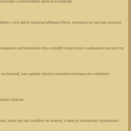
oderátor a administrátor, takže je kontaktujte.
které z nich úplně zabraňují přidávat přílohy, nezobrazí se vám tato možnost
 v kompetenci administrátorů fóra a phpBB Group nemá s vydáváním varování nic
e na formulář, kde vyplníte všechny nezbytné informace pro nahlášení
dající nástroje.
ání, nebo jste byli umístěny do skupiny, u které je schvalování vyžadováno.