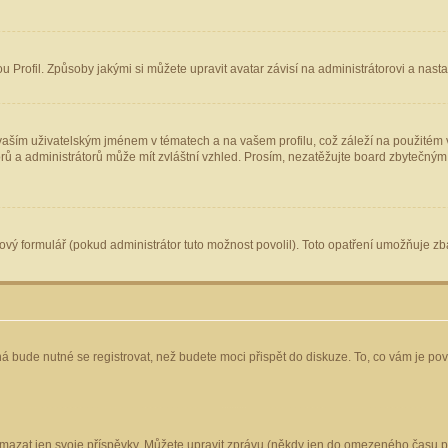
Profil. Způsoby jakými si můžete upravit avatar závisí na administrátorovi a nast
aším uživatelským jménem v tématech a na vašem profilu, což záleží na použitém v
torů a administrátorů může mít zvláštní vzhled. Prosím, nezatěžujte board zbytečným
vý formulář (pokud administrátor tuto možnost povolil). Toto opatření umožňuje zba
á bude nutné se registrovat, než budete moci přispět do diskuze. To, co vám je po
mazat jen svoje příspěvky. Můžete upravit zprávu (někdy jen do omezeného času po 