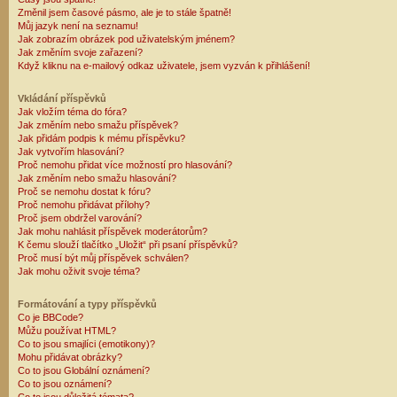
Změnil jsem časové pásmo, ale je to stále špatně!
Můj jazyk není na seznamu!
Jak zobrazím obrázek pod uživatelským jménem?
Jak změním svoje zařazení?
Když kliknu na e-mailový odkaz uživatele, jsem vyzván k přihlášení!
Vkládání příspěvků
Jak vložím téma do fóra?
Jak změním nebo smažu příspěvek?
Jak přidám podpis k mému příspěvku?
Jak vytvořím hlasování?
Proč nemohu přidat více možností pro hlasování?
Jak změním nebo smažu hlasování?
Proč se nemohu dostat k fóru?
Proč nemohu přidávat přílohy?
Proč jsem obdržel varování?
Jak mohu nahlásit příspěvek moderátorům?
K čemu slouží tlačítko „Uložit“ při psaní příspěvků?
Proč musí být můj příspěvek schválen?
Jak mohu oživit svoje téma?
Formátování a typy příspěvků
Co je BBCode?
Můžu používat HTML?
Co to jsou smajlíci (emotikony)?
Mohu přidávat obrázky?
Co to jsou Globální oznámení?
Co to jsou oznámení?