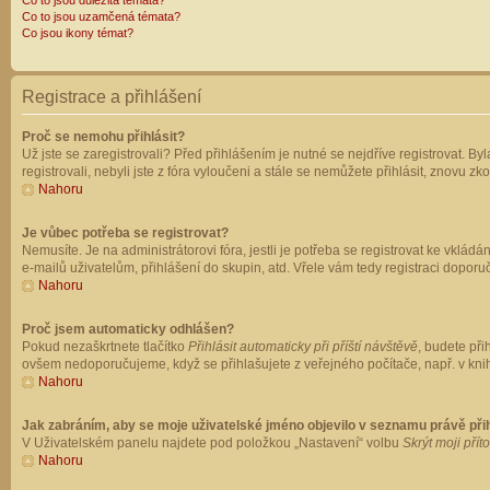
Co to jsou důležitá témata?
Co to jsou uzamčená témata?
Co jsou ikony témat?
Registrace a přihlášení
Proč se nemohu přihlásit?
Už jste se zaregistrovali? Před přihlášením je nutné se nejdříve registrovat. B
registrovali, nebyli jste z fóra vyloučeni a stále se nemůžete přihlásit, znovu
Nahoru
Je vůbec potřeba se registrovat?
Nemusíte. Je na administrátorovi fóra, jestli je potřeba se registrovat ke vk
e-mailů uživatelům, přihlášení do skupin, atd. Vřele vám tedy registraci doporu
Nahoru
Proč jsem automaticky odhlášen?
Pokud nezaškrtnete tlačítko
Přihlásit automaticky při příští návštěvě
, budete při
ovšem nedoporučujeme, když se přihlašujete z veřejného počítače, např. v knih
Nahoru
Jak zabráním, aby se moje uživatelské jméno objevilo v seznamu právě př
V Uživatelském panelu najdete pod položkou „Nastavení“ volbu
Skrýt moji přít
Nahoru