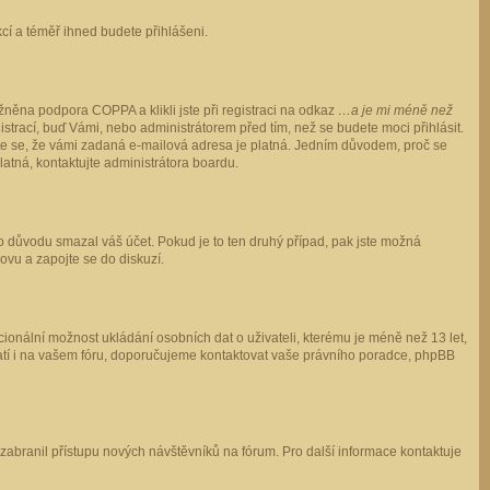
ukcí a téměř ihned budete přihlášeni.
něna podpora COPPA a klikli jste při registraci na odkaz
…a je mi méně než
istrací, buď Vámi, nebo administrátorem před tím, než se budete moci přihlásit.
stěte se, že vámi zadaná e-mailová adresa je platná. Jedním důvodem, proč se
 platná, kontaktujte administrátora boardu.
ho důvodu smazal váš účet. Pokud je to ten druhý případ, pak jste možná
novu a zapojte se do diskuzí.
cionální možnost ukládání osobních dat o uživateli, kterému je méně než 13 let,
o platí i na vašem fóru, doporučujeme kontaktovat vaše právního poradce, phpBB
y zabranil přístupu nových návštěvníků na fórum. Pro další informace kontaktuje