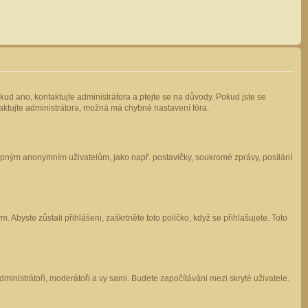
kud ano, kontaktujte administrátora a ptejte se na důvody. Pokud jste se
ntaktujte administrátora, možná má chybné nastavení fóra.
stupným anonymním uživatelům, jako např. postavičky, soukromé zprávy, posílání
 Abyste zůstali přihlášeni, zaškrtněte toto políčko, když se přihlašujete. Toto
administrátoři, moderátoři a vy sami. Budete započítáváni mezi skryté uživatele.