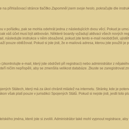
 na přihlašovací stránce tlačítko
Zapomněl jsem svoje heslo
, pokračujte dle instr
ou v pořádku, pak se mohla odehrát jedna z následujících dvou věcí. Pokud je umož
pak váš účet musí být aktivován. Některé boardy vyžadují aktivaci všech nových reg
-mail, následujte instrukce v něm obsažené, pokud jste tento e-mail neobdrželi, uji
naží pouze obtěžovat. Pokud si jste jisti, že e-mailová adresa, kterou jste použili je
kontrolujte e-mail, který jste obdrželi při registraci) nebo administrátor z nějaké
 kteří ničím nepřispěli, aby se zmenšila velikost databáze. Zkuste se zaregistrovat z
ených Státech, který má za úkol chránit mládež na internetu. Stránky, kde je poten
kon však platí pouze v jurisdikci Spojených Států. Pokud si nejste jisti, jestli tot
elského jména, které jste si zvolili. Administrátor také mohl vypnout registrace, ab