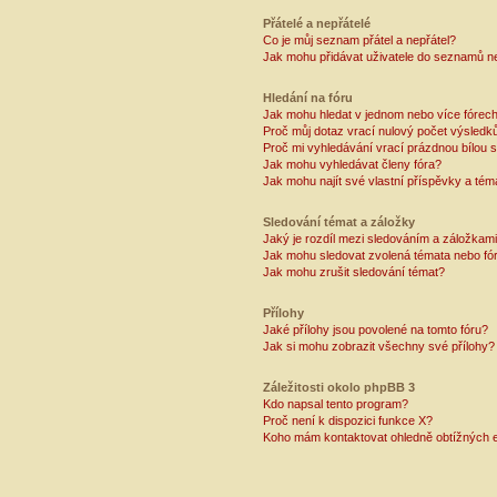
Přátelé a nepřátelé
Co je můj seznam přátel a nepřátel?
Jak mohu přidávat uživatele do seznamů ne
Hledání na fóru
Jak mohu hledat v jednom nebo více fórec
Proč můj dotaz vrací nulový počet výsledk
Proč mi vyhledávání vrací prázdnou bílou s
Jak mohu vyhledávat členy fóra?
Jak mohu najít své vlastní příspěvky a tém
Sledování témat a záložky
Jaký je rozdíl mezi sledováním a záložkam
Jak mohu sledovat zvolená témata nebo fó
Jak mohu zrušit sledování témat?
Přílohy
Jaké přílohy jsou povolené na tomto fóru?
Jak si mohu zobrazit všechny své přílohy?
Záležitosti okolo phpBB 3
Kdo napsal tento program?
Proč není k dispozici funkce X?
Koho mám kontaktovat ohledně obtížných e-