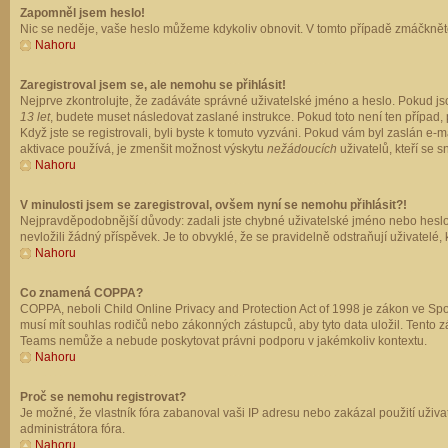
Zapomněl jsem heslo!
Nic se neděje, vaše heslo můžeme kdykoliv obnovit. V tomto případě zmáčkněte
Nahoru
Zaregistroval jsem se, ale nemohu se přihlásit!
Nejprve zkontrolujte, že zadáváte správné uživatelské jméno a heslo. Pokud js
13 let
, budete muset následovat zaslané instrukce. Pokud toto není ten případ, 
Když jste se registrovali, byli byste k tomuto vyzváni. Pokud vám byl zaslán e
aktivace používá, je zmenšit možnost výskytu
nežádoucích
uživatelů, kteří se s
Nahoru
V minulosti jsem se zaregistroval, ovšem nyní se nemohu přihlásit?!
Nejpravděpodobnější důvody: zadali jste chybné uživatelské jméno nebo heslo (z
nevložili žádný příspěvek. Je to obvyklé, že se pravidelně odstraňují uživatelé,
Nahoru
Co znamená COPPA?
COPPA, neboli Child Online Privacy and Protection Act of 1998 je zákon ve Spoj
musí mít souhlas rodičů nebo zákonných zástupců, aby tyto data uložil. Tento zá
Teams nemůže a nebude poskytovat právni podporu v jakémkoliv kontextu.
Nahoru
Proč se nemohu registrovat?
Je možné, že vlastník fóra zabanoval vaši IP adresu nebo zakázal použití uživat
administrátora fóra.
Nahoru