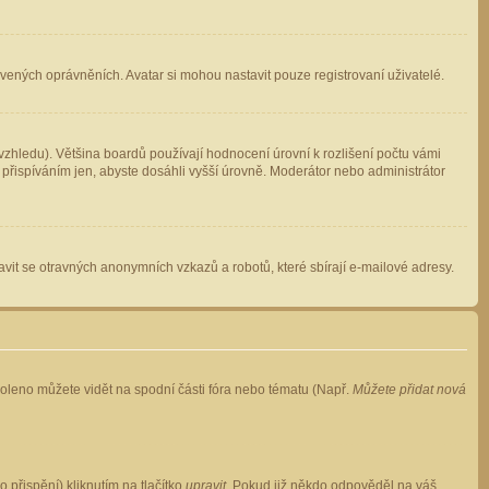
avených oprávněních. Avatar si mohou nastavit pouze registrovaní uživatelé.
zhledu). Většina boardů používají hodnocení úrovní k rozlišení počtu vámi
 přispíváním jen, abyste dosáhli vyšší úrovně. Moderátor nebo administrátor
vit se otravných anonymních vzkazů a robotů, které sbírají e-mailové adresy.
voleno můžete vidět na spodní části fóra nebo tématu (Např.
Můžete přidat nová
přispění) kliknutím na tlačítko
upravit
. Pokud již někdo odpověděl na váš