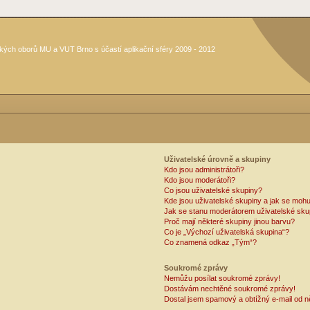
kých oborů MU a VUT Brno s účastí aplikační sféry 2009 - 2012
Uživatelské úrovně a skupiny
Kdo jsou administrátoři?
Kdo jsou moderátoři?
Co jsou uživatelské skupiny?
Kde jsou uživatelské skupiny a jak se mohu
Jak se stanu moderátorem uživatelské sku
Proč mají některé skupiny jinou barvu?
Co je „Výchozí uživatelská skupina“?
Co znamená odkaz „Tým“?
Soukromé zprávy
Nemůžu posílat soukromé zprávy!
Dostávám nechtěné soukromé zprávy!
Dostal jsem spamový a obtížný e-mail od n