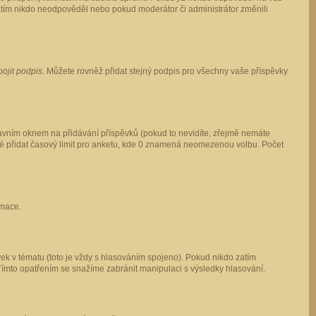
 zatím nikdo neodpověděl nebo pokud moderátor či administrátor změnili
pojit podpis
. Můžete rovněž přidat stejný podpis pro všechny vaše příspěvky
vním oknem na přidávání příspěvků (pokud to nevidíte, zřejmě nemáte
ké přidat časový limit pro anketu, kde 0 znamená neomezenou volbu. Počet
rmace.
ek v tématu (toto je vždy s hlasováním spojeno). Pokud nikdo zatím
Tímto opatřením se snažíme zabránit manipulaci s výsledky hlasování.