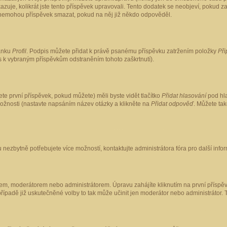
kazuje, kolikrát jste tento příspěvek upravovali. Tento dodatek se neobjeví, pokud
lé nemohou příspěvek smazat, pokud na něj již někdo odpověděl.
ránku
Profil
. Podpis můžete přidat k právě psanému příspěvku zatržením položky
Při
is k vybraným příspěvkům odstraněním tohoto zaškrtnutí).
te první příspěvek, pokud můžete) měli byste vidět tlačítko
Přidat hlasování
pod hla
možnosti (nastavte napsáním název otázky a klikněte na
Přidat odpověď
. Můžete ta
 nezbytně potřebujete více možností, kontaktujte administrátora fóra pro další info
em, moderátorem nebo administrátorem. Úpravu zahájíte kliknutím na první příspěv
ípadě již uskutečněné volby to tak může učinit jen moderátor nebo administrátor. 