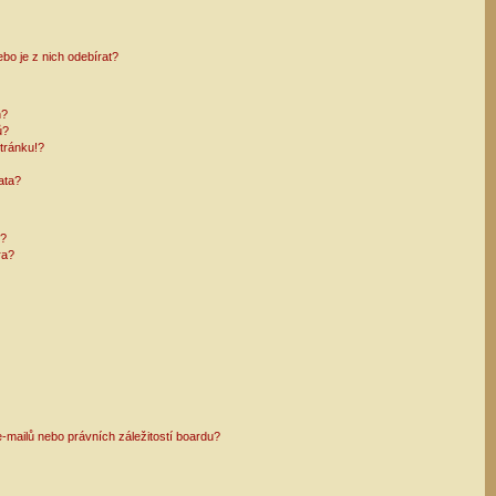
bo je z nich odebírat?
h?
ů?
tránku!?
ata?
i?
ra?
mailů nebo právních záležitostí boardu?