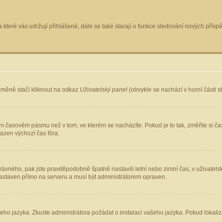
 které vás udržují přihlášené, dále se také starají o funkce sledování nových pří
změně stačí kliknout na odkaz
Uživatelský panel
(obvykle se nachází v horní části 
ém časovém pásmu než v tom, ve kterém se nacházíte. Pokud je to tak, změňte si ča
azen výchozí čas fóra.
ho správného, pak jste pravděpodobně špatně nastavili letní nebo zimní čas, v uživ
staven přímo na serveru a musí být administrátorem opraven.
šeho jazyka. Zkuste administrátora požádat o instalaci vašeho jazyka. Pokud lokaliz