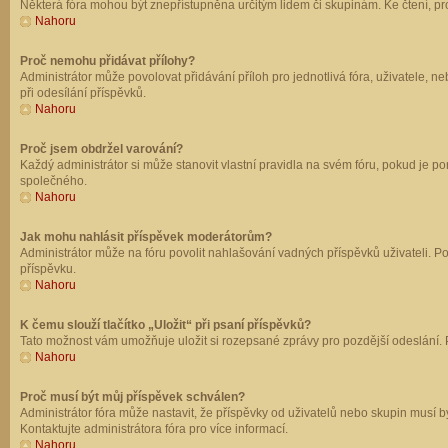
Některá fóra mohou být znepřístupněna určitým lidem či skupinám. Ke čtení, prohl
Nahoru
Proč nemohu přidávat přílohy?
Administrátor může povolovat přidávání příloh pro jednotlivá fóra, uživatele, 
při odesílání příspěvků.
Nahoru
Proč jsem obdržel varování?
Každý administrátor si může stanovit vlastní pravidla na svém fóru, pokud je 
společného.
Nahoru
Jak mohu nahlásit příspěvek moderátorům?
Administrátor může na fóru povolit nahlašování vadných příspěvků uživateli. P
příspěvku.
Nahoru
K čemu slouží tlačítko „Uložit“ při psaní příspěvků?
Tato možnost vám umožňuje uložit si rozepsané zprávy pro pozdější odeslání. Pr
Nahoru
Proč musí být můj příspěvek schválen?
Administrátor fóra může nastavit, že příspěvky od uživatelů nebo skupin musí 
Kontaktujte administrátora fóra pro více informací.
Nahoru