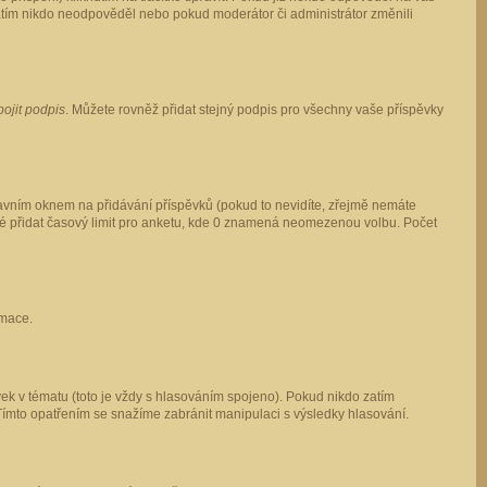
 zatím nikdo neodpověděl nebo pokud moderátor či administrátor změnili
pojit podpis
. Můžete rovněž přidat stejný podpis pro všechny vaše příspěvky
vním oknem na přidávání příspěvků (pokud to nevidíte, zřejmě nemáte
ké přidat časový limit pro anketu, kde 0 znamená neomezenou volbu. Počet
rmace.
ek v tématu (toto je vždy s hlasováním spojeno). Pokud nikdo zatím
Tímto opatřením se snažíme zabránit manipulaci s výsledky hlasování.