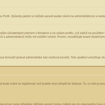
Profil. Způsoby jakými si můžete upravit avatar závisí na administrátorovi a nast
aším uživatelským jménem v tématech a na vašem profilu, což záleží na použitém v
torů a administrátorů může mít zvláštní vzhled. Prosím, nezatěžujte board zbytečným
vý formulář (pokud administrátor tuto možnost povolil). Toto opatření umožňuje zba
á bude nutné se registrovat, než budete moci přispět do diskuze. To, co vám je po
mazat jen svoje příspěvky. Můžete upravit zprávu (někdy jen do omezeného času po 