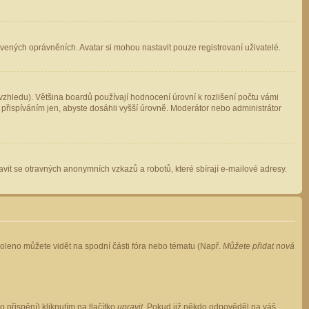
avených oprávněních. Avatar si mohou nastavit pouze registrovaní uživatelé.
zhledu). Většina boardů používají hodnocení úrovní k rozlišení počtu vámi
 přispíváním jen, abyste dosáhli vyšší úrovně. Moderátor nebo administrátor
vit se otravných anonymních vzkazů a robotů, které sbírají e-mailové adresy.
voleno můžete vidět na spodní části fóra nebo tématu (Např.
Můžete přidat nová
přispění) kliknutím na tlačítko
upravit
. Pokud již někdo odpověděl na váš