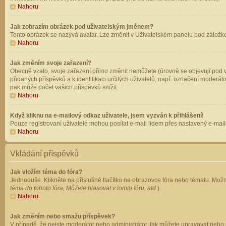
Nahoru
Jak zobrazím obrázek pod uživatelským jménem?
Tento obrázek se nazývá avatar. Lze změnit v Uživatelském panelu pod záložkou 
Nahoru
Jak změním svoje zařazení?
Obecně vzato, svoje zařazení přímo změnit nemůžete (úrovně se objevují pod v
přidaných příspěvků a k identifikaci určitých uživatelů, např. označení moderá
pak může počet vašich příspěvků snížit.
Nahoru
Když kliknu na e-mailový odkaz uživatele, jsem vyzván k přihlášení!
Pouze registrovaní uživatelé mohou posílat e-mail lidem přes nastavený e-mailo
Nahoru
Vkládání příspěvků
Jak vložím téma do fóra?
Jednoduše. Klikněte na příslušné tlačítko na obrazovce fóra nebo tématu. Možn
téma do tohoto fóra, Můžete hlasovat v tomto fóru, atd.
).
Nahoru
Jak změním nebo smažu příspěvek?
V případě, že nejste moderátor nebo administrátor, tak můžete upravovat nebo 