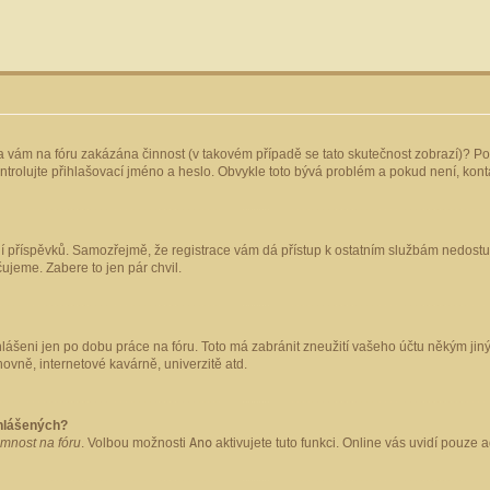
yla vám na fóru zakázána činnost (v takovém případě se tato skutečnost zobrazí)? Po
 zkontrolujte přihlašovací jméno a heslo. Obvykle toto bývá problém a pokud není, ko
ládání příspěvků. Samozřejmě, že registrace vám dá přístup k ostatním službám nedo
čujeme. Zabere to jen pár chvil.
hlášeni jen po dobu práce na fóru. Toto má zabránit zneužití vašeho účtu někým jiným.
ovně, internetové kavárně, univerzitě atd.
ihlášených?
omnost na fóru
. Volbou možnosti
Ano
aktivujete tuto funkci. Online vás uvidí pouze 