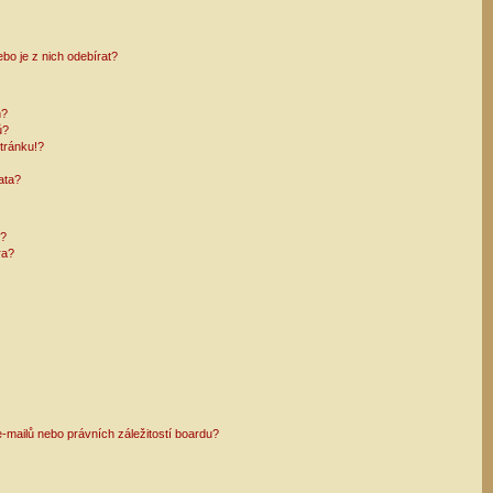
bo je z nich odebírat?
h?
ů?
tránku!?
ata?
i?
ra?
mailů nebo právních záležitostí boardu?