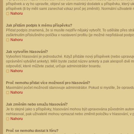
příspěvek a vy ho upravíte, objeví se vám malinký dodatek u příspěvku, který u
příspěvek (ti by měli sami zanechat vzkaz proč jej změnili). Normální uživate
Nahoru
Jak přidám podpis k mému příspěvku?
Přidat podpis znamená, že si musíte nejdřív nějaký vytvořit. To uděláte přes st
zaškrtnutím příslušného políčka v nastavení profilu (je možné nepřidávat podp
Nahoru
Jak vytvořím hlasování?
Vytvoření hlasování je jednoduché. Když přidáte nový příspěvek (nebo upravuje
oprávnění vytvářet ankety). Měli byste zadat název ankety a pak alespoň dvě 
odpovědí, které můžete zadat, určuje administrátor boardu.
Nahoru
Proč nemohu přidat více možností pro hlasování?
Maximální počet možností stanovuje administrátor. Pokud si myslíte, že opravdu
Nahoru
Jak změním nebo smažu hlasování?
Je to stejné jako s příspěvky, hlasování mohou být upravována původním autor
nehlasoval, pak uživatelé mohou vymazat nebo změnit položku v hlasování, v př
Nahoru
Proč se nemohu dostat k fóru?