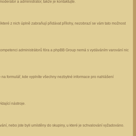
oderátor a administrátor, takže je kontaktujte.
které z nich úplně zabraňují přidávat přílohy, nezobrazí se vám tato možnost
 v kompetenci administrátorů fóra a phpBB Group nemá s vydáváním varování nic
e na formulář, kde vyplníte všechny nezbytné informace pro nahlášení
dající nástroje.
ání, nebo jste byli umístěny do skupiny, u které je schvalování vyžadováno.