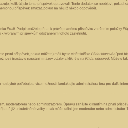
kazuje, kolikrát jste tento příspěvek upravovali. Tento dodatek se neobjeví, pokud
lé nemohou příspěvek smazat, pokud na něj již někdo odpověděl.
ránku
Profil
. Podpis můžete přidat k právě psanému příspěvku zatržením položky
Při
is k vybraným příspěvkům odstraněním tohoto zaškrtnutí).
te první příspěvek, pokud můžete) měli byste vidět tlačítko
Přidat hlasování
pod hla
možnosti (nastavte napsáním název otázky a klikněte na
Přidat odpověď
. Můžete ta
 nezbytně potřebujete více možností, kontaktujte administrátora fóra pro další info
em, moderátorem nebo administrátorem. Úpravu zahájíte kliknutím na první příspěv
ípadě již uskutečněné volby to tak může učinit jen moderátor nebo administrátor. 