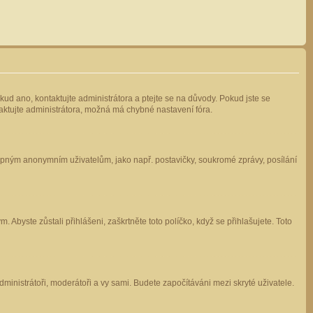
kud ano, kontaktujte administrátora a ptejte se na důvody. Pokud jste se
ntaktujte administrátora, možná má chybné nastavení fóra.
stupným anonymním uživatelům, jako např. postavičky, soukromé zprávy, posílání
 Abyste zůstali přihlášeni, zaškrtněte toto políčko, když se přihlašujete. Toto
administrátoři, moderátoři a vy sami. Budete započítáváni mezi skryté uživatele.