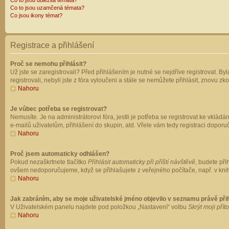
Co to jsou důležitá témata?
Co to jsou uzamčená témata?
Co jsou ikony témat?
Registrace a přihlášení
Proč se nemohu přihlásit?
Už jste se zaregistrovali? Před přihlášením je nutné se nejdříve registrovat. B
registrovali, nebyli jste z fóra vyloučeni a stále se nemůžete přihlásit, znovu
Nahoru
Je vůbec potřeba se registrovat?
Nemusíte. Je na administrátorovi fóra, jestli je potřeba se registrovat ke vk
e-mailů uživatelům, přihlášení do skupin, atd. Vřele vám tedy registraci doporu
Nahoru
Proč jsem automaticky odhlášen?
Pokud nezaškrtnete tlačítko
Přihlásit automaticky při příští návštěvě
, budete při
ovšem nedoporučujeme, když se přihlašujete z veřejného počítače, např. v knih
Nahoru
Jak zabráním, aby se moje uživatelské jméno objevilo v seznamu právě př
V Uživatelském panelu najdete pod položkou „Nastavení“ volbu
Skrýt moji přít
Nahoru