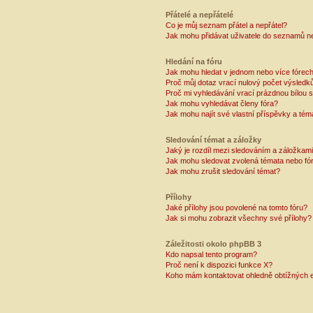
Přátelé a nepřátelé
Co je můj seznam přátel a nepřátel?
Jak mohu přidávat uživatele do seznamů ne
Hledání na fóru
Jak mohu hledat v jednom nebo více fórec
Proč můj dotaz vrací nulový počet výsledk
Proč mi vyhledávání vrací prázdnou bílou s
Jak mohu vyhledávat členy fóra?
Jak mohu najít své vlastní příspěvky a tém
Sledování témat a záložky
Jaký je rozdíl mezi sledováním a záložkam
Jak mohu sledovat zvolená témata nebo fó
Jak mohu zrušit sledování témat?
Přílohy
Jaké přílohy jsou povolené na tomto fóru?
Jak si mohu zobrazit všechny své přílohy?
Záležitosti okolo phpBB 3
Kdo napsal tento program?
Proč není k dispozici funkce X?
Koho mám kontaktovat ohledně obtížných e-