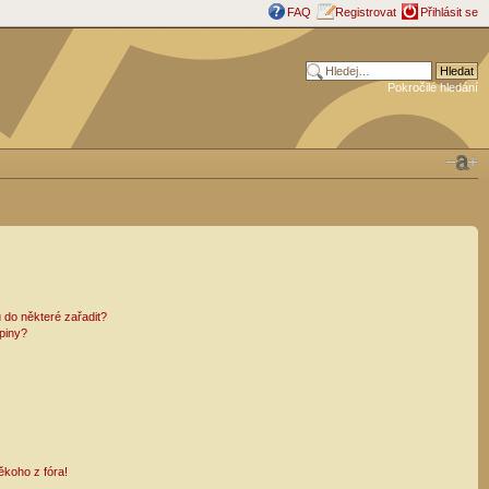
FAQ
Registrovat
Přihlásit se
Pokročilé hledání
 do některé zařadit?
piny?
ěkoho z fóra!