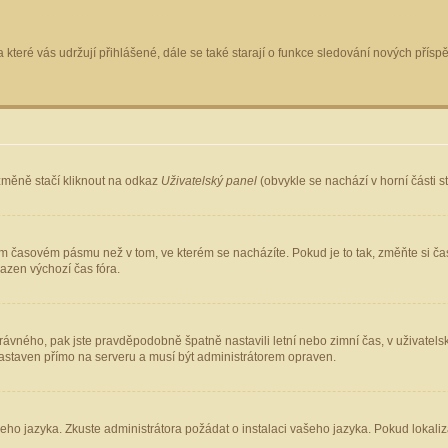
 které vás udržují přihlášené, dále se také starají o funkce sledování nových pří
změně stačí kliknout na odkaz
Uživatelský panel
(obvykle se nachází v horní části 
ém časovém pásmu než v tom, ve kterém se nacházíte. Pokud je to tak, změňte si ča
azen výchozí čas fóra.
ho správného, pak jste pravděpodobně špatně nastavili letní nebo zimní čas, v uživ
staven přímo na serveru a musí být administrátorem opraven.
šeho jazyka. Zkuste administrátora požádat o instalaci vašeho jazyka. Pokud lokaliz