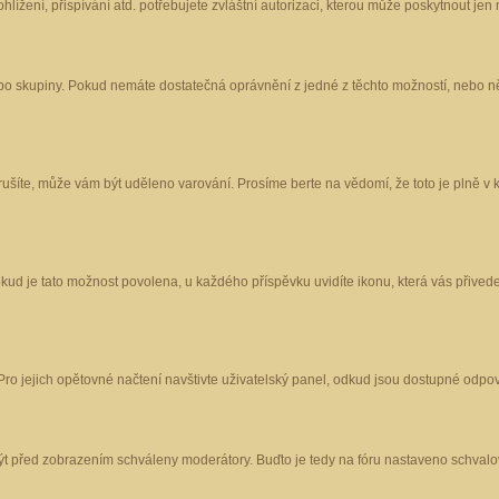
ížení, přispívání atd. potřebujete zvláštní autorizaci, kterou může poskytnout jen m
nebo skupiny. Pokud nemáte dostatečná oprávnění z jedné z těchto možností, nebo ně
porušíte, může vám být uděleno varování. Prosíme berte na vědomí, že toto je plně
okud je tato možnost povolena, u každého příspěvku uvidíte ikonu, která vás přived
o jejich opětovné načtení navštivte uživatelský panel, odkud jsou dostupné odpoví
být před zobrazením schváleny moderátory. Buďto je tedy na fóru nastaveno schvalov