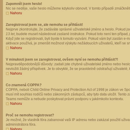
Zapomněl jsem heslo!
Nic se neděje, vaše heslo můžeme kdykoliv obnovit. V tomto případě zmáčkněte
Nahoru
Zaregistroval jsem se, ale nemohu se přihlásit!
Nejprve zkontrolujte, že zadáváte správné uživatelské jméno a heslo. Pokud js
13 let
, budete muset následovat zaslané instrukce. Pokud toto není ten případ, 
Když jste se registrovali, byli byste k tomuto vyzváni. Pokud vám byl zaslán e
aktivace používá, je zmenšit možnost výskytu
nežádoucích
uživatelů, kteří se s
Nahoru
V minulosti jsem se zaregistroval, ovšem nyní se nemohu přihlásit?!
Nejpravděpodobnější důvody: zadali jste chybné uživatelské jméno nebo heslo (z
nevložili žádný příspěvek. Je to obvyklé, že se pravidelně odstraňují uživatelé,
Nahoru
Co znamená COPPA?
COPPA, neboli Child Online Privacy and Protection Act of 1998 je zákon ve Spoj
musí mít souhlas rodičů nebo zákonných zástupců, aby tyto data uložil. Tento zá
Teams nemůže a nebude poskytovat právni podporu v jakémkoliv kontextu.
Nahoru
Proč se nemohu registrovat?
Je možné, že vlastník fóra zabanoval vaši IP adresu nebo zakázal použití uživat
administrátora fóra.
Nahoru