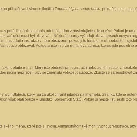
 na přihlašovací stránce tlačítko
Zapomněl jsem svoje heslo
, pokračujte dle instr
ou v pořádku, pak se mohla odehrát jedna z následujících dvou věcí. Pokud je umož
pak váš účet musí být aktivován. Některé boardy vyžadují aktivaci všech nových reg
-mail, následujte instrukce v něm obsažené, pokud jste tento e-mail neobdrželi, uji
naží pouze obtěžovat. Pokud si jste jisti, že e-mailová adresa, kterou jste použili je
kontrolujte e-mail, který jste obdrželi při registraci) nebo administrátor z nějaké
 kteří ničím nepřispěli, aby se zmenšila velikost databáze. Zkuste se zaregistrovat z
ených Státech, který má za úkol chránit mládež na internetu. Stránky, kde je poten
kon však platí pouze v jurisdikci Spojených Států. Pokud si nejste jisti, jestli tot
elského jména, které jste si zvolili. Administrátor také mohl vypnout registrace, ab