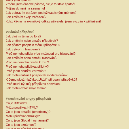
Změnil jsem časové pásmo, ale je to stále špatně!
Můj jazyk není na seznamu!
Jak zobrazím obrázek pod uživatelským jménem?
Jak změním svoje zařazení?
Když kliknu na e-mailový odkaz uživatele, jsem vyzván k přihlášení!
Vkládání příspěvků
Jak vložím téma do fóra?
Jak změním nebo smažu příspěvek?
Jak přidám podpis k mému příspěvku?
Jak vytvořím hlasování?
Proč nemohu přidat více možností pro hlasování?
Jak změním nebo smažu hlasování?
Proč se nemohu dostat k fóru?
Proč nemohu přidávat přílohy?
Proč jsem obdržel varování?
Jak mohu nahlásit příspěvek moderátorům?
K čemu slouží tlačítko „Uložit“ při psaní příspěvků?
Proč musí být můj příspěvek schválen?
Jak mohu oživit svoje téma?
Formátování a typy příspěvků
Co je BBCode?
Můžu používat HTML?
Co to jsou smajlíci (emotikony)?
Mohu přidávat obrázky?
Co to jsou Globální oznámení?
Co to jsou oznámení?