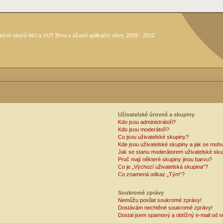
kých oborů MU a VUT Brno s účastí aplikační sféry 2009 - 2012
Uživatelské úrovně a skupiny
Kdo jsou administrátoři?
Kdo jsou moderátoři?
Co jsou uživatelské skupiny?
Kde jsou uživatelské skupiny a jak se mohu
Jak se stanu moderátorem uživatelské sku
Proč mají některé skupiny jinou barvu?
Co je „Výchozí uživatelská skupina“?
Co znamená odkaz „Tým“?
Soukromé zprávy
Nemůžu posílat soukromé zprávy!
Dostávám nechtěné soukromé zprávy!
Dostal jsem spamový a obtížný e-mail od n