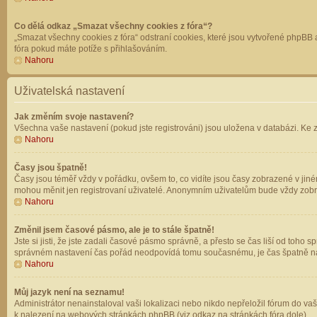
Co dělá odkaz „Smazat všechny cookies z fóra“?
„Smazat všechny cookies z fóra“ odstraní cookies, které jsou vytvořené phpBB a
fóra pokud máte potíže s přihlašováním.
Nahoru
Uživatelská nastavení
Jak změním svoje nastavení?
Všechna vaše nastavení (pokud jste registrováni) jsou uložena v databázi. Ke 
Nahoru
Časy jsou špatně!
Časy jsou téměř vždy v pořádku, ovšem to, co vidíte jsou časy zobrazené v jin
mohou měnit jen registrovaní uživatelé. Anonymním uživatelům bude vždy zobr
Nahoru
Změnil jsem časové pásmo, ale je to stále špatně!
Jste si jisti, že jste zadali časové pásmo správně, a přesto se čas liší od to
správném nastavení čas pořád neodpovídá tomu současnému, je čas špatně na
Nahoru
Můj jazyk není na seznamu!
Administrátor nenainstaloval vaši lokalizaci nebo nikdo nepřeložil fórum do va
k nalezení na webových stránkách phpBB (viz odkaz na stránkách fóra dole).