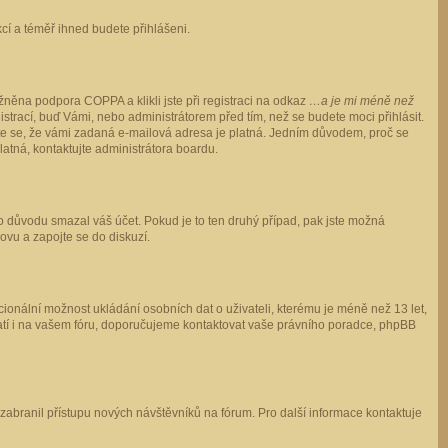
ukcí a téměř ihned budete přihlášeni.
něna podpora COPPA a klikli jste při registraci na odkaz
…a je mi méně než
istrací, buď Vámi, nebo administrátorem před tím, než se budete moci přihlásit.
stěte se, že vámi zadaná e-mailová adresa je platná. Jedním důvodem, proč se
 platná, kontaktujte administrátora boardu.
ho důvodu smazal váš účet. Pokud je to ten druhý případ, pak jste možná
novu a zapojte se do diskuzí.
cionální možnost ukládání osobních dat o uživateli, kterému je méně než 13 let,
o platí i na vašem fóru, doporučujeme kontaktovat vaše právního poradce, phpBB
y zabranil přístupu nových návštěvníků na fórum. Pro další informace kontaktuje