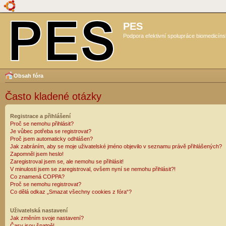
PES
Podpora efektivní spolupráce biomedicíns
Obsah fóra
Často kladené otázky
Registrace a přihlášení
Proč se nemohu přihlásit?
Je vůbec potřeba se registrovat?
Proč jsem automaticky odhlášen?
Jak zabráním, aby se moje uživatelské jméno objevilo v seznamu právě přihlášených?
Zapomněl jsem heslo!
Zaregistroval jsem se, ale nemohu se přihlásit!
V minulosti jsem se zaregistroval, ovšem nyní se nemohu přihlásit?!
Co znamená COPPA?
Proč se nemohu registrovat?
Co dělá odkaz „Smazat všechny cookies z fóra“?
Uživatelská nastavení
Jak změním svoje nastavení?
Časy jsou špatně!