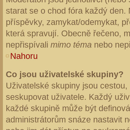
starat se o chod fóra každý den.
příspěvky, zamykat/odemykat, př
která spravují. Obecně řečeno, mo
nepřispívali
mimo téma
nebo nepři
Nahoru
Co jsou uživatelské skupiny?
Uživatelské skupiny jsou cestou,
seskupovat uživatele. Každý uživa
každé skupině může být definován
administrátorům snáze nastavit n