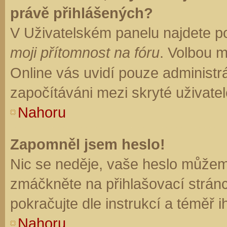
právě přihlášených?
V Uživatelském panelu najdete p
moji přítomnost na fóru
. Volbou 
Online vás uvidí pouze administrá
započítáváni mezi skryté uživatel
Nahoru
Zapomněl jsem heslo!
Nic se neděje, vaše heslo můžem
zmáčkněte na přihlašovací stránc
pokračujte dle instrukcí a téměř i
Nahoru