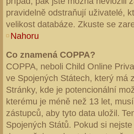
případ, pak jste možná nevložili 
pravidelně odstraňují uživatelé, k
velikost databáze. Zkuste se zare
Nahoru
Co znamená COPPA?
COPPA, neboli Child Online Priva
ve Spojených Státech, který má z
Stránky, kde je potencionální mož
kterému je méně než 13 let, mus
zástupců, aby tyto data uložil. Te
Spojených Států. Pokud si nejste jis