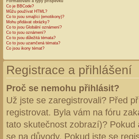
Formátování a typy příspěvků
Co je BBCode?
Můžu používat HTML?
Co to jsou smajlíci (emotikony)?
Mohu přidávat obrázky?
Co to jsou Globální oznámení?
Co to jsou oznámení?
Co to jsou důležitá témata?
Co to jsou uzamčená témata?
Co jsou ikony témat?
Registrace a přihlášení
Proč se nemohu přihlásit?
Už jste se zaregistrovali? Před p
registrovat. Byla vám na fóru za
tato skutečnost zobrazí)? Pokud a
se na důvody. Pokud jste se regist