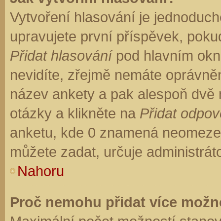
Vytvoření hlasování je jednoduch
upravujete první příspěvek, pokud
Přidat hlasování
pod hlavním okn
nevidíte, zřejmě nemáte oprávněn
název ankety a pak alespoň dvě
otázky a klikněte na
Přidat odpo
anketu, kde 0 znamená neomezen
můžete zadat, určuje administrát
Nahoru
Proč nemohu přidat více možno