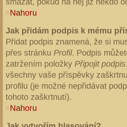
smazat, pokud na něj již někdo o
Nahoru
Jak přidám podpis k mému př
Přidat podpis znamená, že si musí
přes stránku
Profil
. Podpis můžet
zatržením položky
Připojit podpis
všechny vaše příspěvky zaškrtnu
profilu (je možné nepřidávat po
tohoto zaškrtnutí).
Nahoru
Jak vytvořím hlasování?