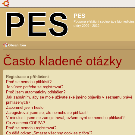
PES
Podpora efektivní spolupráce biomedicín
sféry 2009 - 2012
Obsah fóra
Často kladené otázky
Registrace a přihlášení
Proč se nemohu přihlásit?
Je vůbec potřeba se registrovat?
Proč jsem automaticky odhlášen?
Jak zabráním, aby se moje uživatelské jméno objevilo v seznamu právě
přihlášených?
Zapomněl jsem heslo!
Zaregistroval jsem se, ale nemohu se přihlásit!
V minulosti jsem se zaregistroval, ovšem nyní se nemohu přihlásit?!
Co znamená COPPA?
Proč se nemohu registrovat?
Co dělá odkaz „Smazat všechny cookies z fóra“?