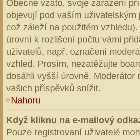
Obecně vzato, svoje zařazení př
objevují pod vaším uživatelským
což záleží na použitém vzhledu).
úrovní k rozlišení počtu vámi přid
uživatelů, např. označení moderá
vzhled. Prosím, nezatěžujte boar
dosáhli vyšší úrovně. Moderátor
vašich příspěvků snížit.
Nahoru
Když kliknu na e-mailový odkaz
Pouze registrovaní uživatelé moh