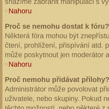
snažíme zabránit manipulaci s vý
Nahoru
Proč se nemohu dostat k fóru
Některá fóra mohou být znepříst
čtení, prohlížení, přispívání atd. 
může poskytnout jen moderátor a a
Nahoru
Proč nemohu přidávat přílohy
Administrátor může povolovat přid
uživatele, nebo skupiny. Pokud 
těchto možností, nebo některé z n