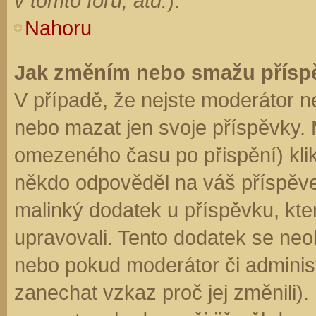
v tomto fóru, atd.
).
Nahoru
Jak změním nebo smažu přísp
V případě, že nejste moderátor n
nebo mazat jen svoje příspěvky. 
omezeného času po přispění) klik
někdo odpověděl na váš příspěve
malinký dodatek u příspěvku, kter
upravovali. Tento dodatek se neo
nebo pokud moderátor či administr
zanechat vzkaz proč jej změnili)