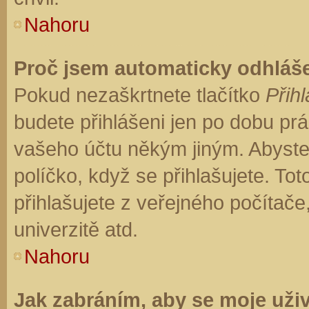
Nahoru
Proč jsem automaticky odhláš
Pokud nezaškrtnete tlačítko
Přihl
budete přihlášeni jen po dobu prá
vašeho účtu někým jiným. Abyste z
políčko, když se přihlašujete. T
přihlašujete z veřejného počítače
univerzitě atd.
Nahoru
Jak zabráním, aby se moje uži