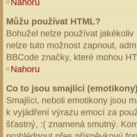
Nahoru
Můžu používat HTML?
Bohužel nelze používat jakékoliv
nelze tuto možnost zapnout, admi
BBCode značky, které mohou HT
Nahoru
Co to jsou smajlíci (emotikony
Smajlíci, neboli emotikony jsou m
k vyjádření výrazu emocí za použ
šťastný, :( znamená smutný. Kom
prohlédnout přes příspěvkový for