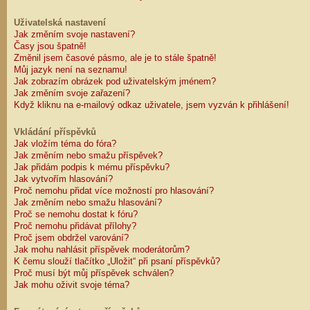
Uživatelská nastavení
Jak změním svoje nastavení?
Časy jsou špatně!
Změnil jsem časové pásmo, ale je to stále špatně!
Můj jazyk není na seznamu!
Jak zobrazím obrázek pod uživatelským jménem?
Jak změním svoje zařazení?
Když kliknu na e-mailový odkaz uživatele, jsem vyzván k přihlášení!
Vkládání příspěvků
Jak vložím téma do fóra?
Jak změním nebo smažu příspěvek?
Jak přidám podpis k mému příspěvku?
Jak vytvořím hlasování?
Proč nemohu přidat více možností pro hlasování?
Jak změním nebo smažu hlasování?
Proč se nemohu dostat k fóru?
Proč nemohu přidávat přílohy?
Proč jsem obdržel varování?
Jak mohu nahlásit příspěvek moderátorům?
K čemu slouží tlačítko „Uložit“ při psaní příspěvků?
Proč musí být můj příspěvek schválen?
Jak mohu oživit svoje téma?