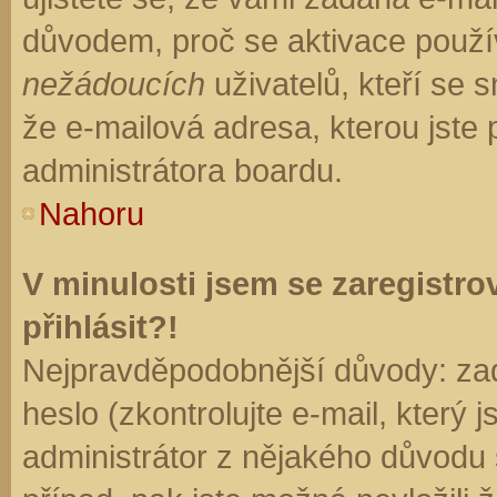
důvodem, proč se aktivace použí
nežádoucích
uživatelů, kteří se s
že e-mailová adresa, kterou jste p
administrátora boardu.
Nahoru
V minulosti jsem se zaregistr
přihlásit?!
Nejpravděpodobnější důvody: zad
heslo (zkontrolujte e-mail, který j
administrátor z nějakého důvodu 