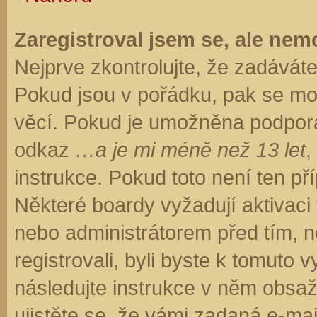
Zaregistroval jsem se, ale nemo
Nejprve zkontrolujte, že zadávát
Pokud jsou v pořádku, pak se moh
věcí. Pokud je umožněna podpora C
odkaz
…a je mi méně než 13 let
,
instrukce. Pokud toto není ten př
Některé boardy vyžadují aktivaci
nebo administrátorem před tím, ne
registrovali, byli byste k tomuto
následujte instrukce v něm obsaže
ujistěte se, že vámi zadaná e-ma