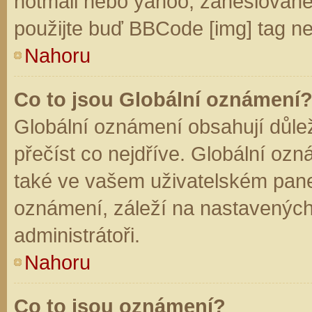
hotmail nebo yahoo, zaheslované
použijte buď BBCode [img] tag ne
Nahoru
Co to jsou Globální oznámení
Globální oznámení obsahují důleži
přečíst co nejdříve. Globální oz
také ve vašem uživatelském panelu
oznámení, záleží na nastavených
administrátoři.
Nahoru
Co to jsou oznámení?