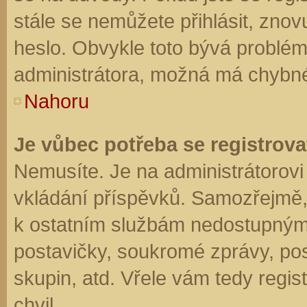
stále se nemůžete přihlásit, znov
heslo. Obvykle toto bývá problém
administrátora, možná má chybné
Nahoru
Je vůbec potřeba se registrova
Nemusíte. Je na administrátorovi f
vkládání příspěvků. Samozřejmě,
k ostatním službám nedostupným
postavičky, soukromé zprávy, posí
skupin, atd. Vřele vám tedy regis
chvil.