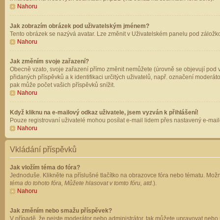
Nahoru
Jak zobrazím obrázek pod uživatelským jménem?
Tento obrázek se nazývá avatar. Lze změnit v Uživatelském panelu pod záložkou 
Nahoru
Jak změním svoje zařazení?
Obecně vzato, svoje zařazení přímo změnit nemůžete (úrovně se objevují pod v
přidaných příspěvků a k identifikaci určitých uživatelů, např. označení moderá
pak může počet vašich příspěvků snížit.
Nahoru
Když kliknu na e-mailový odkaz uživatele, jsem vyzván k přihlášení!
Pouze registrovaní uživatelé mohou posílat e-mail lidem přes nastavený e-mailo
Nahoru
Vkládání příspěvků
Jak vložím téma do fóra?
Jednoduše. Klikněte na příslušné tlačítko na obrazovce fóra nebo tématu. Možn
téma do tohoto fóra, Můžete hlasovat v tomto fóru, atd.
).
Nahoru
Jak změním nebo smažu příspěvek?
V případě, že nejste moderátor nebo administrátor, tak můžete upravovat nebo 