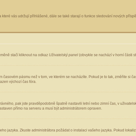
 které vás udržují přihlášené, dále se také starají o funkce sledování nových pří
změně stačí kliknout na odkaz
Uživatelský panel
(obvykle se nachází v horní části 
ém časovém pásmu než v tom, ve kterém se nacházíte. Pokud je to tak, změňte si ča
azen výchozí čas fóra.
ho správného, pak jste pravděpodobně špatně nastavili letní nebo zimní čas, v uživ
staven přímo na serveru a musí být administrátorem opraven.
šeho jazyka. Zkuste administrátora požádat o instalaci vašeho jazyka. Pokud lokaliz