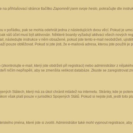
 na přihlašovací stránce tlačítko
Zapomněl jsem svoje heslo
, pokračujte dle instr
ou v pořádku, pak se mohla odehrát jedna z následujících dvou věcí. Pokud je umož
pak váš účet musí být aktivován. Některé boardy vyžadují aktivaci všech nových reg
-mail, následujte instrukce v něm obsažené, pokud jste tento e-mail neobdrželi, uji
naží pouze obtěžovat. Pokud si jste jisti, že e-mailová adresa, kterou jste použili je
kontrolujte e-mail, který jste obdrželi při registraci) nebo administrátor z nějaké
 kteří ničím nepřispěli, aby se zmenšila velikost databáze. Zkuste se zaregistrovat z
ených Státech, který má za úkol chránit mládež na internetu. Stránky, kde je poten
kon však platí pouze v jurisdikci Spojených Států. Pokud si nejste jisti, jestli tot
elského jména, které jste si zvolili. Administrátor také mohl vypnout registrace, ab