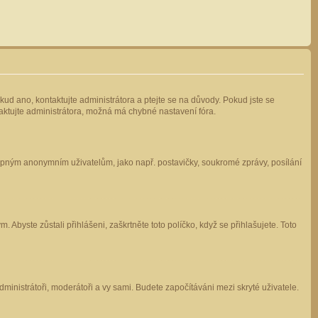
kud ano, kontaktujte administrátora a ptejte se na důvody. Pokud jste se
ntaktujte administrátora, možná má chybné nastavení fóra.
stupným anonymním uživatelům, jako např. postavičky, soukromé zprávy, posílání
 Abyste zůstali přihlášeni, zaškrtněte toto políčko, když se přihlašujete. Toto
administrátoři, moderátoři a vy sami. Budete započítáváni mezi skryté uživatele.