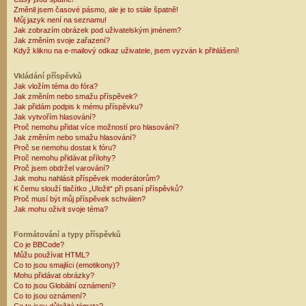
Změnil jsem časové pásmo, ale je to stále špatně!
Můj jazyk není na seznamu!
Jak zobrazím obrázek pod uživatelským jménem?
Jak změním svoje zařazení?
Když kliknu na e-mailový odkaz uživatele, jsem vyzván k přihlášení!
Vkládání příspěvků
Jak vložím téma do fóra?
Jak změním nebo smažu příspěvek?
Jak přidám podpis k mému příspěvku?
Jak vytvořím hlasování?
Proč nemohu přidat více možností pro hlasování?
Jak změním nebo smažu hlasování?
Proč se nemohu dostat k fóru?
Proč nemohu přidávat přílohy?
Proč jsem obdržel varování?
Jak mohu nahlásit příspěvek moderátorům?
K čemu slouží tlačítko „Uložit“ při psaní příspěvků?
Proč musí být můj příspěvek schválen?
Jak mohu oživit svoje téma?
Formátování a typy příspěvků
Co je BBCode?
Můžu používat HTML?
Co to jsou smajlíci (emotikony)?
Mohu přidávat obrázky?
Co to jsou Globální oznámení?
Co to jsou oznámení?