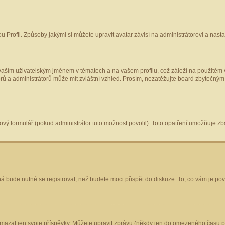
Profil. Způsoby jakými si můžete upravit avatar závisí na administrátorovi a nast
aším uživatelským jménem v tématech a na vašem profilu, což záleží na použitém v
torů a administrátorů může mít zvláštní vzhled. Prosím, nezatěžujte board zbytečným
vý formulář (pokud administrátor tuto možnost povolil). Toto opatření umožňuje zba
á bude nutné se registrovat, než budete moci přispět do diskuze. To, co vám je po
mazat jen svoje příspěvky. Můžete upravit zprávu (někdy jen do omezeného času po 