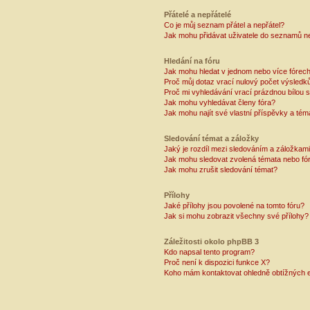
Přátelé a nepřátelé
Co je můj seznam přátel a nepřátel?
Jak mohu přidávat uživatele do seznamů ne
Hledání na fóru
Jak mohu hledat v jednom nebo více fórec
Proč můj dotaz vrací nulový počet výsledk
Proč mi vyhledávání vrací prázdnou bílou s
Jak mohu vyhledávat členy fóra?
Jak mohu najít své vlastní příspěvky a tém
Sledování témat a záložky
Jaký je rozdíl mezi sledováním a záložkam
Jak mohu sledovat zvolená témata nebo fó
Jak mohu zrušit sledování témat?
Přílohy
Jaké přílohy jsou povolené na tomto fóru?
Jak si mohu zobrazit všechny své přílohy?
Záležitosti okolo phpBB 3
Kdo napsal tento program?
Proč není k dispozici funkce X?
Koho mám kontaktovat ohledně obtížných e-