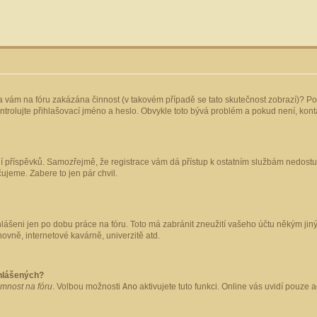
yla vám na fóru zakázána činnost (v takovém případě se tato skutečnost zobrazí)? Po
 zkontrolujte přihlašovací jméno a heslo. Obvykle toto bývá problém a pokud není, ko
ládání příspěvků. Samozřejmě, že registrace vám dá přístup k ostatním službám nedo
čujeme. Zabere to jen pár chvil.
hlášeni jen po dobu práce na fóru. Toto má zabránit zneužití vašeho účtu někým jiným.
ovně, internetové kavárně, univerzitě atd.
ihlášených?
omnost na fóru
. Volbou možnosti
Ano
aktivujete tuto funkci. Online vás uvidí pouze 