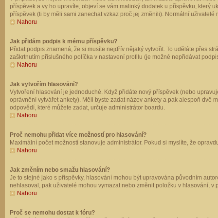
příspěvek a vy ho upravíte, objeví se vám malinký dodatek u příspěvku, který u
příspěvek (ti by měli sami zanechat vzkaz proč jej změnili). Normální uživate
Nahoru
Jak přidám podpis k mému příspěvku?
Přidat podpis znamená, že si musíte nejdřív nějaký vytvořit. To uděláte přes st
zaškrtnutím příslušného políčka v nastavení profilu (je možné nepřidávat podp
Nahoru
Jak vytvořím hlasování?
Vytvoření hlasování je jednoduché. Když přidáte nový příspěvek (nebo upravuje
oprávnění vytvářet ankety). Měli byste zadat název ankety a pak alespoň dvě 
odpovědí, které můžete zadat, určuje administrátor boardu.
Nahoru
Proč nemohu přidat více možností pro hlasování?
Maximální počet možností stanovuje administrátor. Pokud si myslíte, že opravdu
Nahoru
Jak změním nebo smažu hlasování?
Je to stejné jako s příspěvky, hlasování mohou být upravována původním autor
nehlasoval, pak uživatelé mohou vymazat nebo změnit položku v hlasování, v př
Nahoru
Proč se nemohu dostat k fóru?