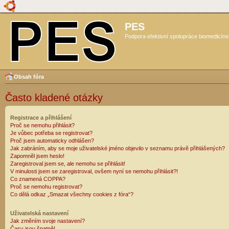
PES
Podpora efektivní spolupráce biomedicíns
Obsah fóra
Často kladené otázky
Registrace a přihlášení
Proč se nemohu přihlásit?
Je vůbec potřeba se registrovat?
Proč jsem automaticky odhlášen?
Jak zabráním, aby se moje uživatelské jméno objevilo v seznamu právě přihlášených?
Zapomněl jsem heslo!
Zaregistroval jsem se, ale nemohu se přihlásit!
V minulosti jsem se zaregistroval, ovšem nyní se nemohu přihlásit?!
Co znamená COPPA?
Proč se nemohu registrovat?
Co dělá odkaz „Smazat všechny cookies z fóra“?
Uživatelská nastavení
Jak změním svoje nastavení?
Časy jsou špatně!