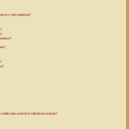
bo je z nich odebírat?
h?
ů?
tránku!?
ata?
i?
ra?
mailů nebo právních záležitostí boardu?