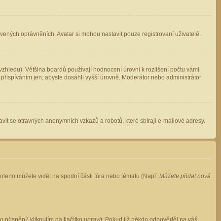
avených oprávněních. Avatar si mohou nastavit pouze registrovaní uživatelé.
zhledu). Většina boardů používají hodnocení úrovní k rozlišení počtu vámi
 přispíváním jen, abyste dosáhli vyšší úrovně. Moderátor nebo administrátor
vit se otravných anonymních vzkazů a robotů, které sbírají e-mailové adresy.
voleno můžete vidět na spodní části fóra nebo tématu (Např.
Můžete přidat nová
přispění) kliknutím na tlačítko
upravit
. Pokud již někdo odpověděl na váš