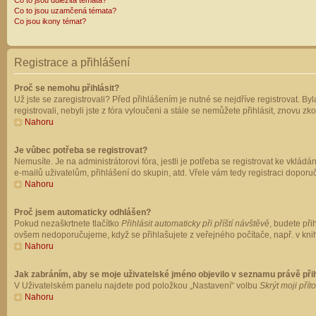
Co to jsou důležitá témata?
Co to jsou uzamčená témata?
Co jsou ikony témat?
Registrace a přihlášení
Proč se nemohu přihlásit?
Už jste se zaregistrovali? Před přihlášením je nutné se nejdříve registrovat. B
registrovali, nebyli jste z fóra vyloučeni a stále se nemůžete přihlásit, znovu
Nahoru
Je vůbec potřeba se registrovat?
Nemusíte. Je na administrátorovi fóra, jestli je potřeba se registrovat ke vk
e-mailů uživatelům, přihlášení do skupin, atd. Vřele vám tedy registraci doporu
Nahoru
Proč jsem automaticky odhlášen?
Pokud nezaškrtnete tlačítko
Přihlásit automaticky při příští návštěvě
, budete při
ovšem nedoporučujeme, když se přihlašujete z veřejného počítače, např. v knih
Nahoru
Jak zabráním, aby se moje uživatelské jméno objevilo v seznamu právě př
V Uživatelském panelu najdete pod položkou „Nastavení“ volbu
Skrýt moji přít
Nahoru