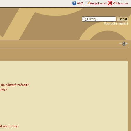
FAQ
Registrovat
Přihlásit se
Pokročilé hledání
 do některé zařadit?
piny?
ěkoho z fóra!