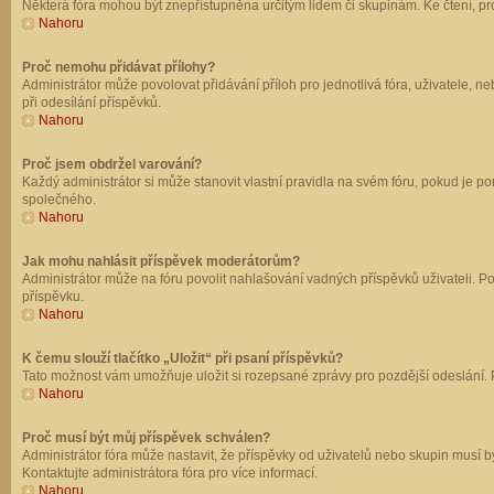
Některá fóra mohou být znepřístupněna určitým lidem či skupinám. Ke čtení, prohl
Nahoru
Proč nemohu přidávat přílohy?
Administrátor může povolovat přidávání příloh pro jednotlivá fóra, uživatele, 
při odesílání příspěvků.
Nahoru
Proč jsem obdržel varování?
Každý administrátor si může stanovit vlastní pravidla na svém fóru, pokud je 
společného.
Nahoru
Jak mohu nahlásit příspěvek moderátorům?
Administrátor může na fóru povolit nahlašování vadných příspěvků uživateli. P
příspěvku.
Nahoru
K čemu slouží tlačítko „Uložit“ při psaní příspěvků?
Tato možnost vám umožňuje uložit si rozepsané zprávy pro pozdější odeslání. Pr
Nahoru
Proč musí být můj příspěvek schválen?
Administrátor fóra může nastavit, že příspěvky od uživatelů nebo skupin musí 
Kontaktujte administrátora fóra pro více informací.
Nahoru