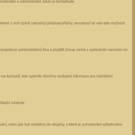
oderátor a administrátor, takže je kontaktujte.
které z nich úplně zabraňují přidávat přílohy, nezobrazí se vám tato možnost
 v kompetenci administrátorů fóra a phpBB Group nemá s vydáváním varování nic
e na formulář, kde vyplníte všechny nezbytné informace pro nahlášení
dající nástroje.
ání, nebo jste byli umístěny do skupiny, u které je schvalování vyžadováno.