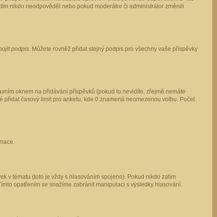
 zatím nikdo neodpověděl nebo pokud moderátor či administrátor změnili
pojit podpis
. Můžete rovněž přidat stejný podpis pro všechny vaše příspěvky
vním oknem na přidávání příspěvků (pokud to nevidíte, zřejmě nemáte
ké přidat časový limit pro anketu, kde 0 znamená neomezenou volbu. Počet
rmace.
ek v tématu (toto je vždy s hlasováním spojeno). Pokud nikdo zatím
Tímto opatřením se snažíme zabránit manipulaci s výsledky hlasování.