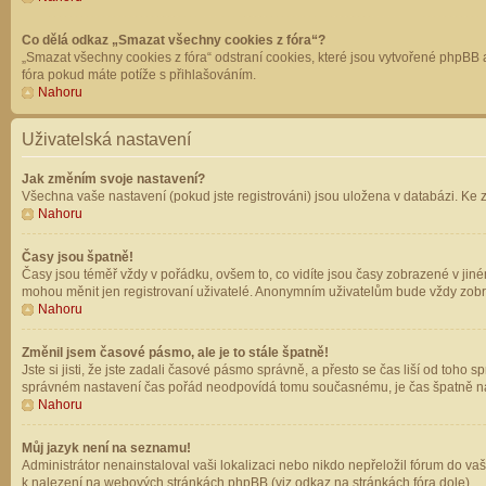
Co dělá odkaz „Smazat všechny cookies z fóra“?
„Smazat všechny cookies z fóra“ odstraní cookies, které jsou vytvořené phpBB a
fóra pokud máte potíže s přihlašováním.
Nahoru
Uživatelská nastavení
Jak změním svoje nastavení?
Všechna vaše nastavení (pokud jste registrováni) jsou uložena v databázi. Ke 
Nahoru
Časy jsou špatně!
Časy jsou téměř vždy v pořádku, ovšem to, co vidíte jsou časy zobrazené v jin
mohou měnit jen registrovaní uživatelé. Anonymním uživatelům bude vždy zobr
Nahoru
Změnil jsem časové pásmo, ale je to stále špatně!
Jste si jisti, že jste zadali časové pásmo správně, a přesto se čas liší od to
správném nastavení čas pořád neodpovídá tomu současnému, je čas špatně na
Nahoru
Můj jazyk není na seznamu!
Administrátor nenainstaloval vaši lokalizaci nebo nikdo nepřeložil fórum do va
k nalezení na webových stránkách phpBB (viz odkaz na stránkách fóra dole).