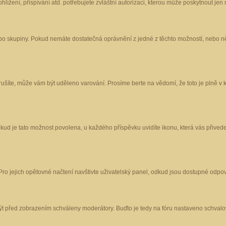
ížení, přispívání atd. potřebujete zvláštní autorizaci, kterou může poskytnout jen m
nebo skupiny. Pokud nemáte dostatečná oprávnění z jedné z těchto možností, nebo ně
porušíte, může vám být uděleno varování. Prosíme berte na vědomí, že toto je plně
okud je tato možnost povolena, u každého příspěvku uvidíte ikonu, která vás přived
o jejich opětovné načtení navštivte uživatelský panel, odkud jsou dostupné odpoví
být před zobrazením schváleny moderátory. Buďto je tedy na fóru nastaveno schvalov