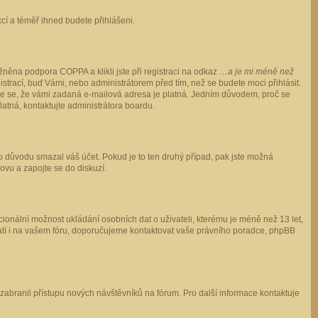
ukcí a téměř ihned budete přihlášeni.
něna podpora COPPA a klikli jste při registraci na odkaz
…a je mi méně než
istrací, buď Vámi, nebo administrátorem před tím, než se budete moci přihlásit.
stěte se, že vámi zadaná e-mailová adresa je platná. Jedním důvodem, proč se
 platná, kontaktujte administrátora boardu.
ho důvodu smazal váš účet. Pokud je to ten druhý případ, pak jste možná
novu a zapojte se do diskuzí.
cionální možnost ukládání osobních dat o uživateli, kterému je méně než 13 let,
o platí i na vašem fóru, doporučujeme kontaktovat vaše právního poradce, phpBB
y zabranil přístupu nových návštěvníků na fórum. Pro další informace kontaktuje