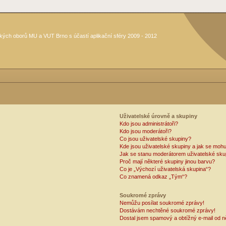
kých oborů MU a VUT Brno s účastí aplikační sféry 2009 - 2012
Uživatelské úrovně a skupiny
Kdo jsou administrátoři?
Kdo jsou moderátoři?
Co jsou uživatelské skupiny?
Kde jsou uživatelské skupiny a jak se mohu
Jak se stanu moderátorem uživatelské sku
Proč mají některé skupiny jinou barvu?
Co je „Výchozí uživatelská skupina“?
Co znamená odkaz „Tým“?
Soukromé zprávy
Nemůžu posílat soukromé zprávy!
Dostávám nechtěné soukromé zprávy!
Dostal jsem spamový a obtížný e-mail od n