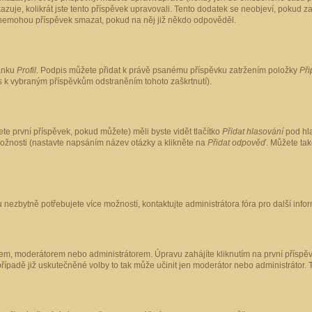
kazuje, kolikrát jste tento příspěvek upravovali. Tento dodatek se neobjeví, pokud
lé nemohou příspěvek smazat, pokud na něj již někdo odpověděl.
ránku
Profil
. Podpis můžete přidat k právě psanému příspěvku zatržením položky
Při
is k vybraným příspěvkům odstraněním tohoto zaškrtnutí).
te první příspěvek, pokud můžete) měli byste vidět tlačítko
Přidat hlasování
pod hla
možnosti (nastavte napsáním název otázky a klikněte na
Přidat odpověď
. Můžete ta
 nezbytně potřebujete více možností, kontaktujte administrátora fóra pro další info
em, moderátorem nebo administrátorem. Úpravu zahájíte kliknutím na první příspěv
ípadě již uskutečněné volby to tak může učinit jen moderátor nebo administrátor. 