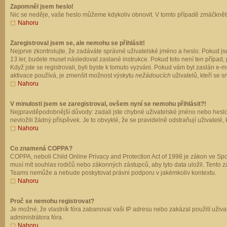
Zapomněl jsem heslo!
Nic se neděje, vaše heslo můžeme kdykoliv obnovit. V tomto případě zmáčkněte
Nahoru
Zaregistroval jsem se, ale nemohu se přihlásit!
Nejprve zkontrolujte, že zadáváte správné uživatelské jméno a heslo. Pokud js
13 let
, budete muset následovat zaslané instrukce. Pokud toto není ten případ, 
Když jste se registrovali, byli byste k tomuto vyzváni. Pokud vám byl zaslán e
aktivace používá, je zmenšit možnost výskytu
nežádoucích
uživatelů, kteří se s
Nahoru
V minulosti jsem se zaregistroval, ovšem nyní se nemohu přihlásit?!
Nejpravděpodobnější důvody: zadali jste chybné uživatelské jméno nebo heslo (z
nevložili žádný příspěvek. Je to obvyklé, že se pravidelně odstraňují uživatelé,
Nahoru
Co znamená COPPA?
COPPA, neboli Child Online Privacy and Protection Act of 1998 je zákon ve Spoj
musí mít souhlas rodičů nebo zákonných zástupců, aby tyto data uložil. Tento zá
Teams nemůže a nebude poskytovat právni podporu v jakémkoliv kontextu.
Nahoru
Proč se nemohu registrovat?
Je možné, že vlastník fóra zabanoval vaši IP adresu nebo zakázal použití uživat
administrátora fóra.
Nahoru