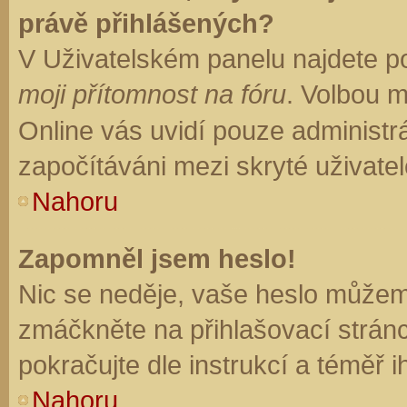
právě přihlášených?
V Uživatelském panelu najdete p
moji přítomnost na fóru
. Volbou 
Online vás uvidí pouze administrá
započítáváni mezi skryté uživatel
Nahoru
Zapomněl jsem heslo!
Nic se neděje, vaše heslo můžem
zmáčkněte na přihlašovací stránc
pokračujte dle instrukcí a téměř i
Nahoru