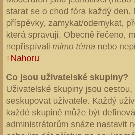
starat se o chod fóra každý den.
příspěvky, zamykat/odemykat, př
která spravují. Obecně řečeno, mo
nepřispívali
mimo téma
nebo nepři
Nahoru
Co jsou uživatelské skupiny?
Uživatelské skupiny jsou cestou,
seskupovat uživatele. Každý uživa
každé skupině může být definován
administrátorům snáze nastavit n