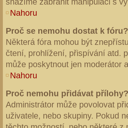
snažíme zabránit manipulaci s vý
Nahoru
Proč se nemohu dostat k fóru
Některá fóra mohou být znepříst
čtení, prohlížení, přispívání atd. 
může poskytnout jen moderátor a a
Nahoru
Proč nemohu přidávat přílohy
Administrátor může povolovat přid
uživatele, nebo skupiny. Pokud 
těchto možností, nebo některé z n