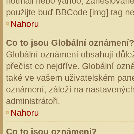
hotmail nebo yahoo, zaheslované
použijte buď BBCode [img] tag ne
Nahoru
Co to jsou Globální oznámení
Globální oznámení obsahují důleži
přečíst co nejdříve. Globální oz
také ve vašem uživatelském panelu
oznámení, záleží na nastavených
administrátoři.
Nahoru
Co to jsou oznámení?