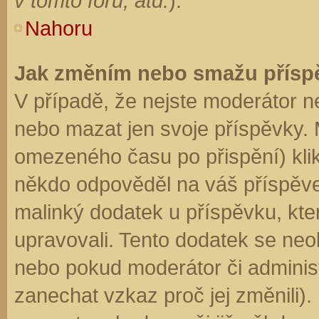
v tomto fóru, atd.
).
Nahoru
Jak změním nebo smažu přísp
V případě, že nejste moderátor n
nebo mazat jen svoje příspěvky. 
omezeného času po přispění) klik
někdo odpověděl na váš příspěve
malinký dodatek u příspěvku, kter
upravovali. Tento dodatek se neo
nebo pokud moderátor či administr
zanechat vzkaz proč jej změnili)