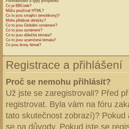
Formátování a typy příspěvků
Co je BBCode?
Můžu používat HTML?
Co to jsou smajlíci (emotikony)?
Mohu přidávat obrázky?
Co to jsou Globální oznámení?
Co to jsou oznámení?
Co to jsou důležitá témata?
Co to jsou uzamčená témata?
Co jsou ikony témat?
Registrace a přihlášení
Proč se nemohu přihlásit?
Už jste se zaregistrovali? Před p
registrovat. Byla vám na fóru za
tato skutečnost zobrazí)? Pokud a
se na důvody. Pokud jste se regist