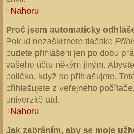
Nahoru
Proč jsem automaticky odhláš
Pokud nezaškrtnete tlačítko
Přihl
budete přihlášeni jen po dobu prá
vašeho účtu někým jiným. Abyste z
políčko, když se přihlašujete. T
přihlašujete z veřejného počítače
univerzitě atd.
Nahoru
Jak zabráním, aby se moje uži