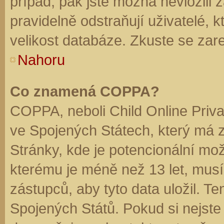
případ, pak jste možná nevložili 
pravidelně odstraňují uživatelé, k
velikost databáze. Zkuste se zare
Nahoru
Co znamená COPPA?
COPPA, neboli Child Online Priva
ve Spojených Státech, který má z
Stránky, kde je potencionální mož
kterému je méně než 13 let, mus
zástupců, aby tyto data uložil. Te
Spojených Států. Pokud si nejste jis