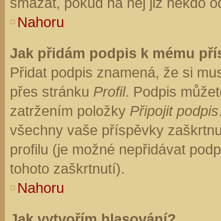
smazat, pokud na něj již někdo o
Nahoru
Jak přidám podpis k mému př
Přidat podpis znamená, že si musí
přes stránku
Profil
. Podpis můžet
zatržením položky
Připojit podpis
všechny vaše příspěvky zaškrtnu
profilu (je možné nepřidávat po
tohoto zaškrtnutí).
Nahoru
Jak vytvořím hlasování?