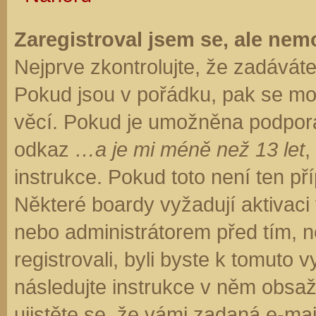
Zaregistroval jsem se, ale nemo
Nejprve zkontrolujte, že zadávát
Pokud jsou v pořádku, pak se moh
věcí. Pokud je umožněna podpora C
odkaz
…a je mi méně než 13 let
,
instrukce. Pokud toto není ten př
Některé boardy vyžadují aktivaci
nebo administrátorem před tím, ne
registrovali, byli byste k tomuto
následujte instrukce v něm obsaže
ujistěte se, že vámi zadaná e-ma