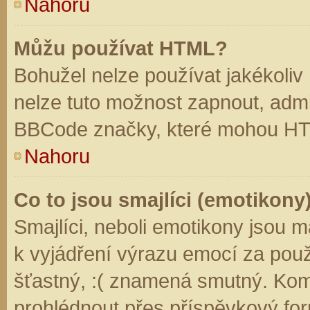
Nahoru
Můžu používat HTML?
Bohužel nelze používat jakékoliv
nelze tuto možnost zapnout, admi
BBCode značky, které mohou HT
Nahoru
Co to jsou smajlíci (emotikony
Smajlíci, neboli emotikony jsou m
k vyjádření výrazu emocí za použ
šťastný, :( znamená smutný. Kom
prohlédnout přes příspěvkový for