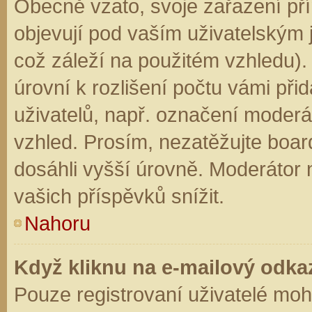
Obecně vzato, svoje zařazení př
objevují pod vaším uživatelským
což záleží na použitém vzhledu).
úrovní k rozlišení počtu vámi přid
uživatelů, např. označení moderá
vzhled. Prosím, nezatěžujte boar
dosáhli vyšší úrovně. Moderátor
vašich příspěvků snížit.
Nahoru
Když kliknu na e-mailový odkaz
Pouze registrovaní uživatelé moh