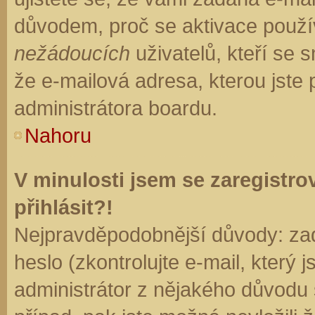
důvodem, proč se aktivace použí
nežádoucích
uživatelů, kteří se s
že e-mailová adresa, kterou jste p
administrátora boardu.
Nahoru
V minulosti jsem se zaregistr
přihlásit?!
Nejpravděpodobnější důvody: zad
heslo (zkontrolujte e-mail, který j
administrátor z nějakého důvodu 