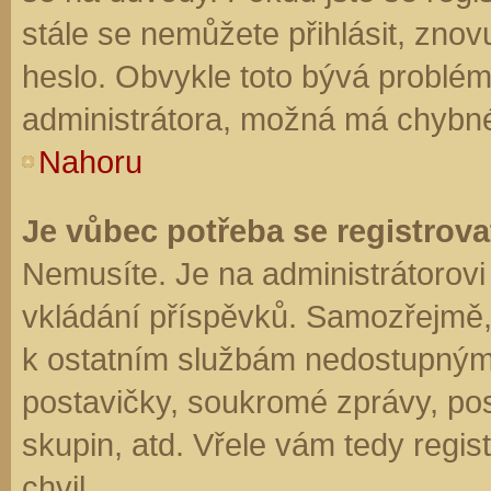
stále se nemůžete přihlásit, znov
heslo. Obvykle toto bývá problém
administrátora, možná má chybné
Nahoru
Je vůbec potřeba se registrova
Nemusíte. Je na administrátorovi f
vkládání příspěvků. Samozřejmě,
k ostatním službám nedostupným
postavičky, soukromé zprávy, posí
skupin, atd. Vřele vám tedy regis
chvil.