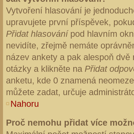
Vytvoření hlasování je jednoduch
upravujete první příspěvek, pokud
Přidat hlasování
pod hlavním okn
nevidíte, zřejmě nemáte oprávněn
název ankety a pak alespoň dvě
otázky a klikněte na
Přidat odpo
anketu, kde 0 znamená neomezen
můžete zadat, určuje administrát
Nahoru
Proč nemohu přidat více možno