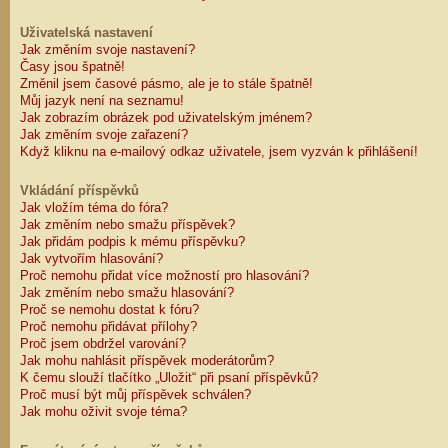
Uživatelská nastavení
Jak změním svoje nastavení?
Časy jsou špatně!
Změnil jsem časové pásmo, ale je to stále špatně!
Můj jazyk není na seznamu!
Jak zobrazím obrázek pod uživatelským jménem?
Jak změním svoje zařazení?
Když kliknu na e-mailový odkaz uživatele, jsem vyzván k přihlášení!
Vkládání příspěvků
Jak vložím téma do fóra?
Jak změním nebo smažu příspěvek?
Jak přidám podpis k mému příspěvku?
Jak vytvořím hlasování?
Proč nemohu přidat více možností pro hlasování?
Jak změním nebo smažu hlasování?
Proč se nemohu dostat k fóru?
Proč nemohu přidávat přílohy?
Proč jsem obdržel varování?
Jak mohu nahlásit příspěvek moderátorům?
K čemu slouží tlačítko „Uložit“ při psaní příspěvků?
Proč musí být můj příspěvek schválen?
Jak mohu oživit svoje téma?