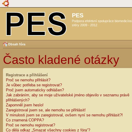
PES
Podpora efektivní spolupráce biomedicín
sféry 2009 - 2012
Obsah fóra
Často kladené otázky
Registrace a přihlášení
Proč se nemohu přihlásit?
Je vůbec potřeba se registrovat?
Proč jsem automaticky odhlášen?
Jak zabráním, aby se moje uživatelské jméno objevilo v seznamu právě
přihlášených?
Zapomněl jsem heslo!
Zaregistroval jsem se, ale nemohu se přihlásit!
V minulosti jsem se zaregistroval, ovšem nyní se nemohu přihlásit?!
Co znamená COPPA?
Proč se nemohu registrovat?
Co dělá odkaz „Smazat všechny cookies z fóra“?