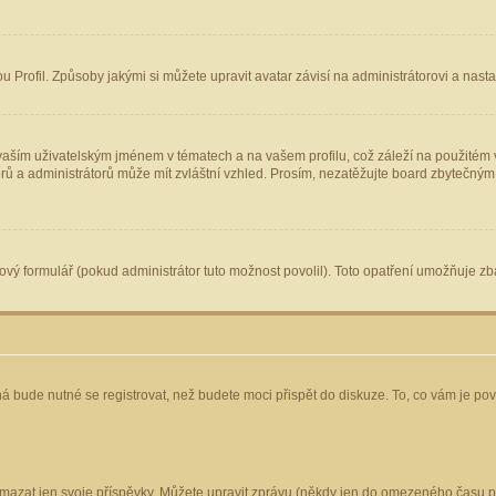
Profil. Způsoby jakými si můžete upravit avatar závisí na administrátorovi a nast
aším uživatelským jménem v tématech a na vašem profilu, což záleží na použitém v
torů a administrátorů může mít zvláštní vzhled. Prosím, nezatěžujte board zbytečným
vý formulář (pokud administrátor tuto možnost povolil). Toto opatření umožňuje zba
á bude nutné se registrovat, než budete moci přispět do diskuze. To, co vám je po
mazat jen svoje příspěvky. Můžete upravit zprávu (někdy jen do omezeného času po 