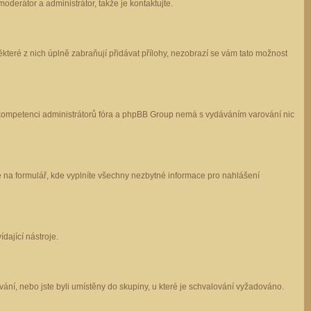
oderátor a administrátor, takže je kontaktujte.
které z nich úplně zabraňují přidávat přílohy, nezobrazí se vám tato možnost
 v kompetenci administrátorů fóra a phpBB Group nemá s vydáváním varování nic
e na formulář, kde vyplníte všechny nezbytné informace pro nahlášení
dající nástroje.
ání, nebo jste byli umístěny do skupiny, u které je schvalování vyžadováno.