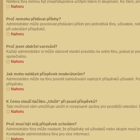
Některá fóra mohou být znepřístupněna určitým lidem či skupinám. Ke čtení, prohl
Nahoru
Proč nemohu přidávat přílohy?
Administrátor může povolovat přidávání příloh pro jednotlivá fóra, uživatele, 
při odesílání příspěvků.
Nahoru
Proč jsem obdržel varování?
Každý administrátor si může stanovit vlastní pravidla na svém fóru, pokud je 
společného.
Nahoru
Jak mohu nahlásit příspěvek moderátorům?
Administrátor může na fóru povolit nahlašování vadných příspěvků uživateli. P
příspěvku.
Nahoru
K čemu slouží tlačítko „Uložit“ při psaní příspěvků?
Tato možnost vám umožňuje uložit si rozepsané zprávy pro pozdější odeslání. Pr
Nahoru
Proč musí být můj příspěvek schválen?
Administrátor fóra může nastavit, že příspěvky od uživatelů nebo skupin musí 
Kontaktujte administrátora fóra pro více informací.
Nahoru