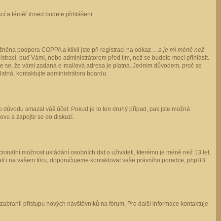
ukcí a téměř ihned budete přihlášeni.
něna podpora COPPA a klikli jste při registraci na odkaz
…a je mi méně než
istrací, buď Vámi, nebo administrátorem před tím, než se budete moci přihlásit.
stěte se, že vámi zadaná e-mailová adresa je platná. Jedním důvodem, proč se
 platná, kontaktujte administrátora boardu.
ho důvodu smazal váš účet. Pokud je to ten druhý případ, pak jste možná
novu a zapojte se do diskuzí.
cionální možnost ukládání osobních dat o uživateli, kterému je méně než 13 let,
o platí i na vašem fóru, doporučujeme kontaktovat vaše právního poradce, phpBB
y zabranil přístupu nových návštěvníků na fórum. Pro další informace kontaktuje