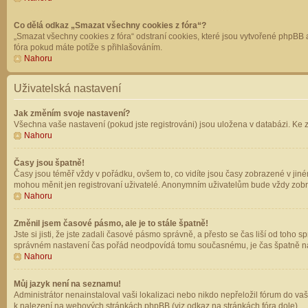
Co dělá odkaz „Smazat všechny cookies z fóra“?
„Smazat všechny cookies z fóra“ odstraní cookies, které jsou vytvořené phpBB a
fóra pokud máte potíže s přihlašováním.
Nahoru
Uživatelská nastavení
Jak změním svoje nastavení?
Všechna vaše nastavení (pokud jste registrováni) jsou uložena v databázi. Ke 
Nahoru
Časy jsou špatně!
Časy jsou téměř vždy v pořádku, ovšem to, co vidíte jsou časy zobrazené v jin
mohou měnit jen registrovaní uživatelé. Anonymním uživatelům bude vždy zobr
Nahoru
Změnil jsem časové pásmo, ale je to stále špatně!
Jste si jisti, že jste zadali časové pásmo správně, a přesto se čas liší od to
správném nastavení čas pořád neodpovídá tomu současnému, je čas špatně na
Nahoru
Můj jazyk není na seznamu!
Administrátor nenainstaloval vaši lokalizaci nebo nikdo nepřeložil fórum do va
k nalezení na webových stránkách phpBB (viz odkaz na stránkách fóra dole).