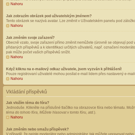
Nahoru
Jak zobrazím obrázek pod uživatelským jménem?
Tento obrázek se nazývá avatar. Lze změnit v Uživatelském panelu pod záložkou 
Nahoru
Jak změním svoje zařazení?
Obecně vzato, svoje zařazení přímo změnit nemůžete (úrovně se objevují pod v
přidaných příspěvků a k identifikaci určitých uživatelů, např. označení moderá
pak může počet vašich příspěvků snížit.
Nahoru
Když kliknu na e-mailový odkaz uživatele, jsem vyzván k přihlášení!
Pouze registrovaní uživatelé mohou posílat e-mail lidem přes nastavený e-mailo
Nahoru
Vkládání příspěvků
Jak vložím téma do fóra?
Jednoduše. Klikněte na příslušné tlačítko na obrazovce fóra nebo tématu. Možn
téma do tohoto fóra, Můžete hlasovat v tomto fóru, atd.
).
Nahoru
Jak změním nebo smažu příspěvek?
V případě, že nejste moderátor nebo administrátor, tak můžete upravovat nebo 