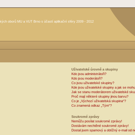
kých oborů MU a VUT Brno s účastí aplikační sféry 2009 - 2012
Uživatelské úrovně a skupiny
Kdo jsou administrátoři?
Kdo jsou moderátoři?
Co jsou uživatelské skupiny?
Kde jsou uživatelské skupiny a jak se mohu
Jak se stanu moderátorem uživatelské sku
Proč mají některé skupiny jinou barvu?
Co je „Výchozí uživatelská skupina“?
Co znamená odkaz „Tým“?
Soukromé zprávy
Nemůžu posílat soukromé zprávy!
Dostávám nechtěné soukromé zprávy!
Dostal jsem spamový a obtížný e-mail od n