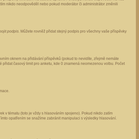
 zatím nikdo neodpověděl nebo pokud moderátor či administrátor změnili
pojit podpis
. Můžete rovněž přidat stejný podpis pro všechny vaše příspěvky
vním oknem na přidávání příspěvků (pokud to nevidíte, zřejmě nemáte
ké přidat časový limit pro anketu, kde 0 znamená neomezenou volbu. Počet
rmace.
ek v tématu (toto je vždy s hlasováním spojeno). Pokud nikdo zatím
Tímto opatřením se snažíme zabránit manipulaci s výsledky hlasování.