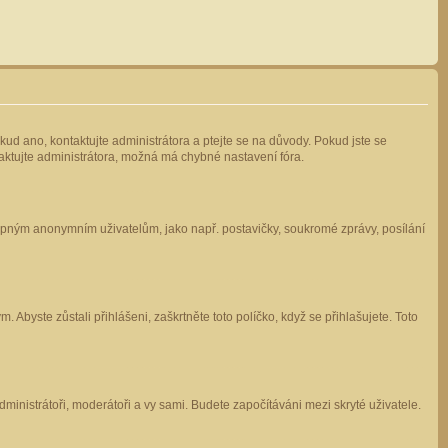
kud ano, kontaktujte administrátora a ptejte se na důvody. Pokud jste se
ntaktujte administrátora, možná má chybné nastavení fóra.
stupným anonymním uživatelům, jako např. postavičky, soukromé zprávy, posílání
 Abyste zůstali přihlášeni, zaškrtněte toto políčko, když se přihlašujete. Toto
administrátoři, moderátoři a vy sami. Budete započítáváni mezi skryté uživatele.