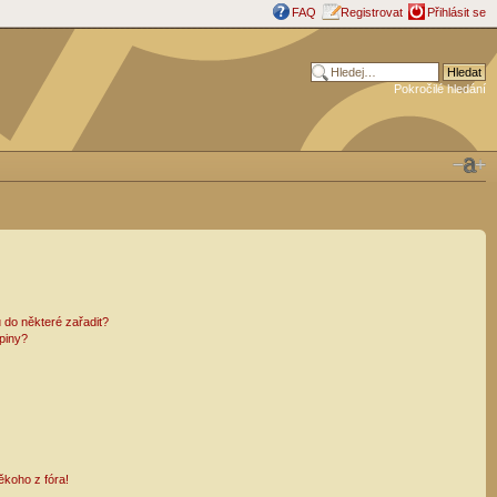
FAQ
Registrovat
Přihlásit se
Pokročilé hledání
 do některé zařadit?
piny?
ěkoho z fóra!