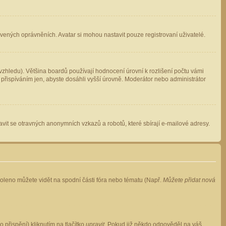
avených oprávněních. Avatar si mohou nastavit pouze registrovaní uživatelé.
zhledu). Většina boardů používají hodnocení úrovní k rozlišení počtu vámi
 přispíváním jen, abyste dosáhli vyšší úrovně. Moderátor nebo administrátor
vit se otravných anonymních vzkazů a robotů, které sbírají e-mailové adresy.
voleno můžete vidět na spodní části fóra nebo tématu (Např.
Můžete přidat nová
přispění) kliknutím na tlačítko
upravit
. Pokud již někdo odpověděl na váš