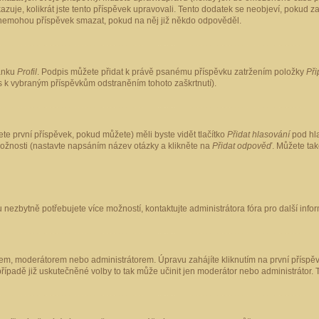
kazuje, kolikrát jste tento příspěvek upravovali. Tento dodatek se neobjeví, pokud
lé nemohou příspěvek smazat, pokud na něj již někdo odpověděl.
ránku
Profil
. Podpis můžete přidat k právě psanému příspěvku zatržením položky
Při
is k vybraným příspěvkům odstraněním tohoto zaškrtnutí).
te první příspěvek, pokud můžete) měli byste vidět tlačítko
Přidat hlasování
pod hla
možnosti (nastavte napsáním název otázky a klikněte na
Přidat odpověď
. Můžete ta
 nezbytně potřebujete více možností, kontaktujte administrátora fóra pro další info
em, moderátorem nebo administrátorem. Úpravu zahájíte kliknutím na první příspěv
ípadě již uskutečněné volby to tak může učinit jen moderátor nebo administrátor. 