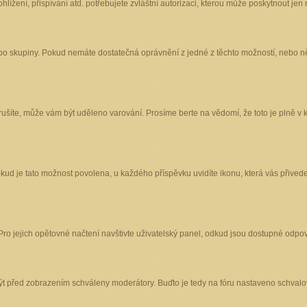
ížení, přispívání atd. potřebujete zvláštní autorizaci, kterou může poskytnout jen m
nebo skupiny. Pokud nemáte dostatečná oprávnění z jedné z těchto možností, nebo ně
porušíte, může vám být uděleno varování. Prosíme berte na vědomí, že toto je plně
okud je tato možnost povolena, u každého příspěvku uvidíte ikonu, která vás přived
o jejich opětovné načtení navštivte uživatelský panel, odkud jsou dostupné odpoví
být před zobrazením schváleny moderátory. Buďto je tedy na fóru nastaveno schvalov