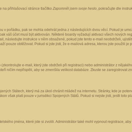
 na přihlašovací stránce tlačítko
Zapomněl jsem svoje heslo
, pokračujte dle instr
ou v pořádku, pak se mohla odehrát jedna z následujících dvou věcí. Pokud je umož
pak váš účet musí být aktivován. Některé boardy vyžadují aktivaci všech nových reg
-mail, následujte instrukce v něm obsažené, pokud jste tento e-mail neobdrželi, uji
naží pouze obtěžovat. Pokud si jste jisti, že e-mailová adresa, kterou jste použili je
kontrolujte e-mail, který jste obdrželi při registraci) nebo administrátor z nějaké
 kteří ničím nepřispěli, aby se zmenšila velikost databáze. Zkuste se zaregistrovat z
ených Státech, který má za úkol chránit mládež na internetu. Stránky, kde je poten
kon však platí pouze v jurisdikci Spojených Států. Pokud si nejste jisti, jestli tot
elského jména, které jste si zvolili. Administrátor také mohl vypnout registrace, ab