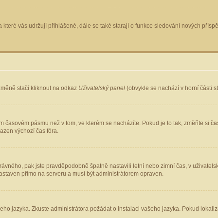
 které vás udržují přihlášené, dále se také starají o funkce sledování nových pří
změně stačí kliknout na odkaz
Uživatelský panel
(obvykle se nachází v horní části 
ém časovém pásmu než v tom, ve kterém se nacházíte. Pokud je to tak, změňte si ča
azen výchozí čas fóra.
ho správného, pak jste pravděpodobně špatně nastavili letní nebo zimní čas, v uživ
staven přímo na serveru a musí být administrátorem opraven.
šeho jazyka. Zkuste administrátora požádat o instalaci vašeho jazyka. Pokud lokaliz