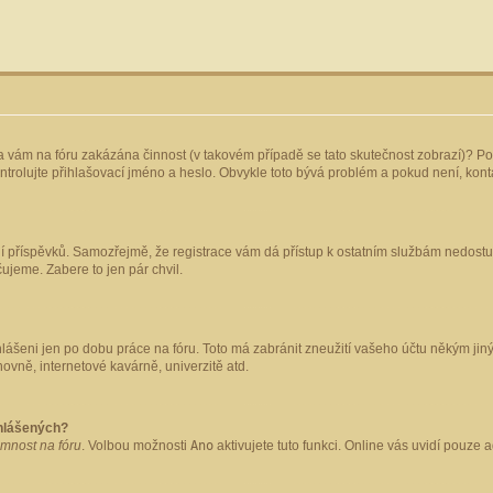
yla vám na fóru zakázána činnost (v takovém případě se tato skutečnost zobrazí)? Po
 zkontrolujte přihlašovací jméno a heslo. Obvykle toto bývá problém a pokud není, ko
ládání příspěvků. Samozřejmě, že registrace vám dá přístup k ostatním službám nedo
čujeme. Zabere to jen pár chvil.
hlášeni jen po dobu práce na fóru. Toto má zabránit zneužití vašeho účtu někým jiným.
ovně, internetové kavárně, univerzitě atd.
ihlášených?
omnost na fóru
. Volbou možnosti
Ano
aktivujete tuto funkci. Online vás uvidí pouze 