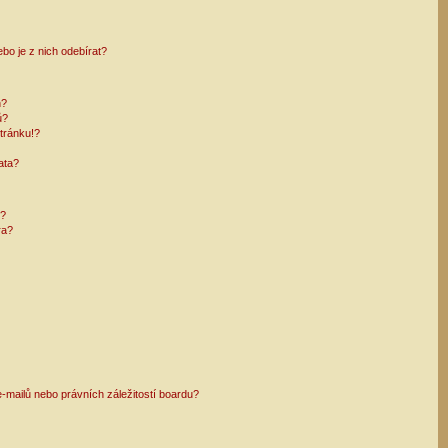
bo je z nich odebírat?
h?
ů?
tránku!?
ata?
i?
ra?
mailů nebo právních záležitostí boardu?