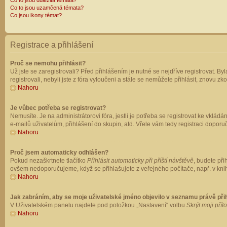
Co to jsou důležitá témata?
Co to jsou uzamčená témata?
Co jsou ikony témat?
Registrace a přihlášení
Proč se nemohu přihlásit?
Už jste se zaregistrovali? Před přihlášením je nutné se nejdříve registrovat. B
registrovali, nebyli jste z fóra vyloučeni a stále se nemůžete přihlásit, znovu
Nahoru
Je vůbec potřeba se registrovat?
Nemusíte. Je na administrátorovi fóra, jestli je potřeba se registrovat ke vk
e-mailů uživatelům, přihlášení do skupin, atd. Vřele vám tedy registraci doporu
Nahoru
Proč jsem automaticky odhlášen?
Pokud nezaškrtnete tlačítko
Přihlásit automaticky při příští návštěvě
, budete při
ovšem nedoporučujeme, když se přihlašujete z veřejného počítače, např. v knih
Nahoru
Jak zabráním, aby se moje uživatelské jméno objevilo v seznamu právě př
V Uživatelském panelu najdete pod položkou „Nastavení“ volbu
Skrýt moji přít
Nahoru