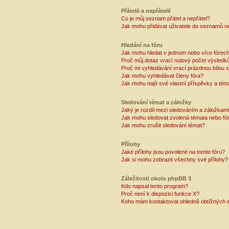
Přátelé a nepřátelé
Co je můj seznam přátel a nepřátel?
Jak mohu přidávat uživatele do seznamů ne
Hledání na fóru
Jak mohu hledat v jednom nebo více fórec
Proč můj dotaz vrací nulový počet výsledk
Proč mi vyhledávání vrací prázdnou bílou s
Jak mohu vyhledávat členy fóra?
Jak mohu najít své vlastní příspěvky a tém
Sledování témat a záložky
Jaký je rozdíl mezi sledováním a záložkam
Jak mohu sledovat zvolená témata nebo fó
Jak mohu zrušit sledování témat?
Přílohy
Jaké přílohy jsou povolené na tomto fóru?
Jak si mohu zobrazit všechny své přílohy?
Záležitosti okolo phpBB 3
Kdo napsal tento program?
Proč není k dispozici funkce X?
Koho mám kontaktovat ohledně obtížných e-