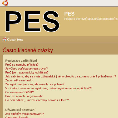
PES
Podpora efektivní spolupráce biomedicíns
Obsah fóra
Často kladené otázky
Registrace a přihlášení
Proč se nemohu přihlásit?
Je vůbec potřeba se registrovat?
Proč jsem automaticky odhlášen?
Jak zabráním, aby se moje uživatelské jméno objevilo v seznamu právě přihlášených?
Zapomněl jsem heslo!
Zaregistroval jsem se, ale nemohu se přihlásit!
V minulosti jsem se zaregistroval, ovšem nyní se nemohu přihlásit?!
Co znamená COPPA?
Proč se nemohu registrovat?
Co dělá odkaz „Smazat všechny cookies z fóra“?
Uživatelská nastavení
Jak změním svoje nastavení?
Časy jsou špatně!