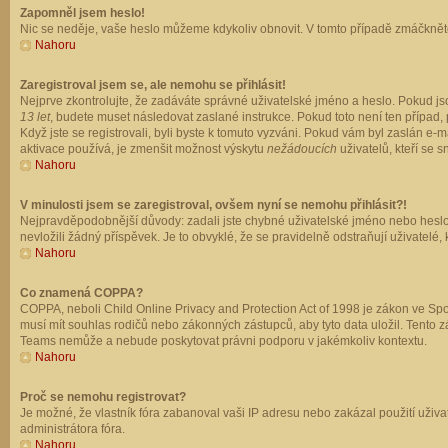
Zapomněl jsem heslo!
Nic se neděje, vaše heslo můžeme kdykoliv obnovit. V tomto případě zmáčkněte
Nahoru
Zaregistroval jsem se, ale nemohu se přihlásit!
Nejprve zkontrolujte, že zadáváte správné uživatelské jméno a heslo. Pokud js
13 let
, budete muset následovat zaslané instrukce. Pokud toto není ten případ, 
Když jste se registrovali, byli byste k tomuto vyzváni. Pokud vám byl zaslán e
aktivace používá, je zmenšit možnost výskytu
nežádoucích
uživatelů, kteří se s
Nahoru
V minulosti jsem se zaregistroval, ovšem nyní se nemohu přihlásit?!
Nejpravděpodobnější důvody: zadali jste chybné uživatelské jméno nebo heslo (z
nevložili žádný příspěvek. Je to obvyklé, že se pravidelně odstraňují uživatelé,
Nahoru
Co znamená COPPA?
COPPA, neboli Child Online Privacy and Protection Act of 1998 je zákon ve Spoj
musí mít souhlas rodičů nebo zákonných zástupců, aby tyto data uložil. Tento zá
Teams nemůže a nebude poskytovat právni podporu v jakémkoliv kontextu.
Nahoru
Proč se nemohu registrovat?
Je možné, že vlastník fóra zabanoval vaši IP adresu nebo zakázal použití uživat
administrátora fóra.
Nahoru