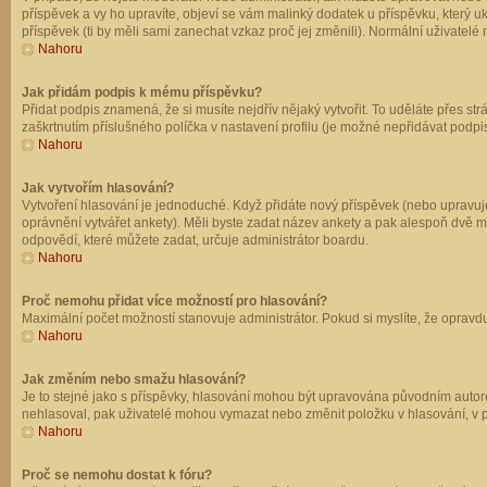
příspěvek a vy ho upravíte, objeví se vám malinký dodatek u příspěvku, který u
příspěvek (ti by měli sami zanechat vzkaz proč jej změnili). Normální uživate
Nahoru
Jak přidám podpis k mému příspěvku?
Přidat podpis znamená, že si musíte nejdřív nějaký vytvořit. To uděláte přes st
zaškrtnutím příslušného políčka v nastavení profilu (je možné nepřidávat podp
Nahoru
Jak vytvořím hlasování?
Vytvoření hlasování je jednoduché. Když přidáte nový příspěvek (nebo upravuje
oprávnění vytvářet ankety). Měli byste zadat název ankety a pak alespoň dvě 
odpovědí, které můžete zadat, určuje administrátor boardu.
Nahoru
Proč nemohu přidat více možností pro hlasování?
Maximální počet možností stanovuje administrátor. Pokud si myslíte, že opravdu
Nahoru
Jak změním nebo smažu hlasování?
Je to stejné jako s příspěvky, hlasování mohou být upravována původním autor
nehlasoval, pak uživatelé mohou vymazat nebo změnit položku v hlasování, v př
Nahoru
Proč se nemohu dostat k fóru?