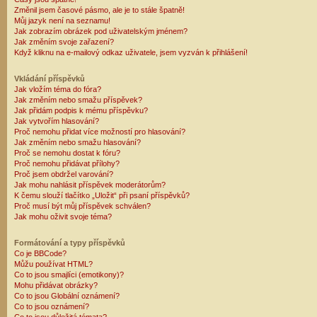
Změnil jsem časové pásmo, ale je to stále špatně!
Můj jazyk není na seznamu!
Jak zobrazím obrázek pod uživatelským jménem?
Jak změním svoje zařazení?
Když kliknu na e-mailový odkaz uživatele, jsem vyzván k přihlášení!
Vkládání příspěvků
Jak vložím téma do fóra?
Jak změním nebo smažu příspěvek?
Jak přidám podpis k mému příspěvku?
Jak vytvořím hlasování?
Proč nemohu přidat více možností pro hlasování?
Jak změním nebo smažu hlasování?
Proč se nemohu dostat k fóru?
Proč nemohu přidávat přílohy?
Proč jsem obdržel varování?
Jak mohu nahlásit příspěvek moderátorům?
K čemu slouží tlačítko „Uložit“ při psaní příspěvků?
Proč musí být můj příspěvek schválen?
Jak mohu oživit svoje téma?
Formátování a typy příspěvků
Co je BBCode?
Můžu používat HTML?
Co to jsou smajlíci (emotikony)?
Mohu přidávat obrázky?
Co to jsou Globální oznámení?
Co to jsou oznámení?