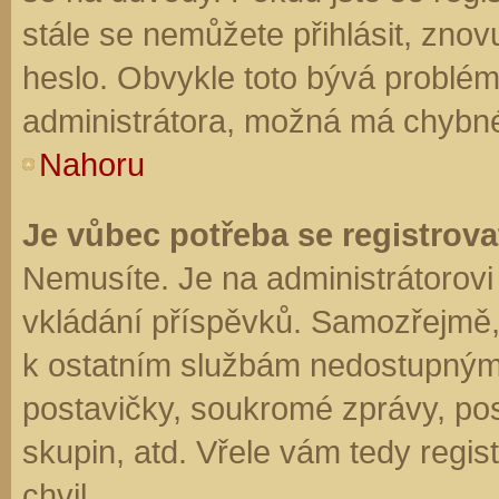
stále se nemůžete přihlásit, znov
heslo. Obvykle toto bývá problém
administrátora, možná má chybné
Nahoru
Je vůbec potřeba se registrova
Nemusíte. Je na administrátorovi f
vkládání příspěvků. Samozřejmě,
k ostatním službám nedostupným
postavičky, soukromé zprávy, posí
skupin, atd. Vřele vám tedy regis
chvil.