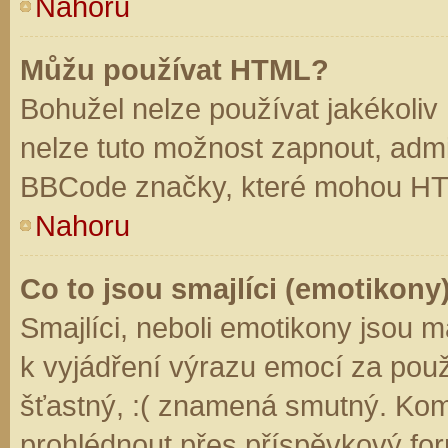
Nahoru
Můžu používat HTML?
Bohužel nelze používat jakékoliv
nelze tuto možnost zapnout, admi
BBCode značky, které mohou HT
Nahoru
Co to jsou smajlíci (emotikony
Smajlíci, neboli emotikony jsou m
k vyjádření výrazu emocí za použ
šťastný, :( znamená smutný. Kom
prohlédnout přes příspěvkový for