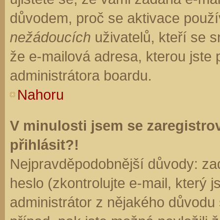
důvodem, proč se aktivace použí
nežádoucích
uživatelů, kteří se s
že e-mailová adresa, kterou jste p
administrátora boardu.
Nahoru
V minulosti jsem se zaregistr
přihlásit?!
Nejpravděpodobnější důvody: zad
heslo (zkontrolujte e-mail, který j
administrátor z nějakého důvodu 