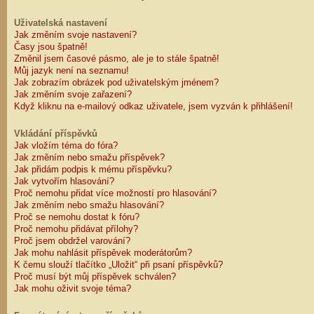
Uživatelská nastavení
Jak změním svoje nastavení?
Časy jsou špatně!
Změnil jsem časové pásmo, ale je to stále špatně!
Můj jazyk není na seznamu!
Jak zobrazím obrázek pod uživatelským jménem?
Jak změním svoje zařazení?
Když kliknu na e-mailový odkaz uživatele, jsem vyzván k přihlášení!
Vkládání příspěvků
Jak vložím téma do fóra?
Jak změním nebo smažu příspěvek?
Jak přidám podpis k mému příspěvku?
Jak vytvořím hlasování?
Proč nemohu přidat více možností pro hlasování?
Jak změním nebo smažu hlasování?
Proč se nemohu dostat k fóru?
Proč nemohu přidávat přílohy?
Proč jsem obdržel varování?
Jak mohu nahlásit příspěvek moderátorům?
K čemu slouží tlačítko „Uložit“ při psaní příspěvků?
Proč musí být můj příspěvek schválen?
Jak mohu oživit svoje téma?