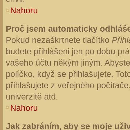
Nahoru
Proč jsem automaticky odhláš
Pokud nezaškrtnete tlačítko
Přihl
budete přihlášeni jen po dobu prá
vašeho účtu někým jiným. Abyste z
políčko, když se přihlašujete. T
přihlašujete z veřejného počítače
univerzitě atd.
Nahoru
Jak zabráním, aby se moje uži