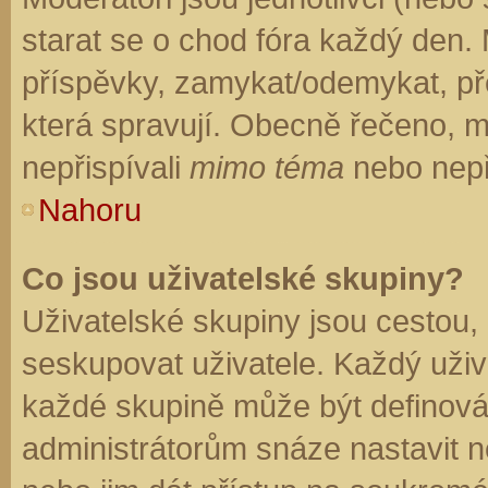
starat se o chod fóra každý den.
příspěvky, zamykat/odemykat, př
která spravují. Obecně řečeno, mo
nepřispívali
mimo téma
nebo nepři
Nahoru
Co jsou uživatelské skupiny?
Uživatelské skupiny jsou cestou,
seskupovat uživatele. Každý uživa
každé skupině může být definován
administrátorům snáze nastavit n