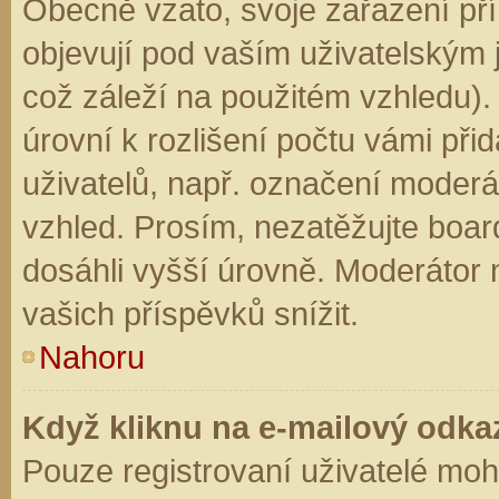
Obecně vzato, svoje zařazení př
objevují pod vaším uživatelským
což záleží na použitém vzhledu).
úrovní k rozlišení počtu vámi přid
uživatelů, např. označení moderá
vzhled. Prosím, nezatěžujte boar
dosáhli vyšší úrovně. Moderátor
vašich příspěvků snížit.
Nahoru
Když kliknu na e-mailový odkaz
Pouze registrovaní uživatelé moh