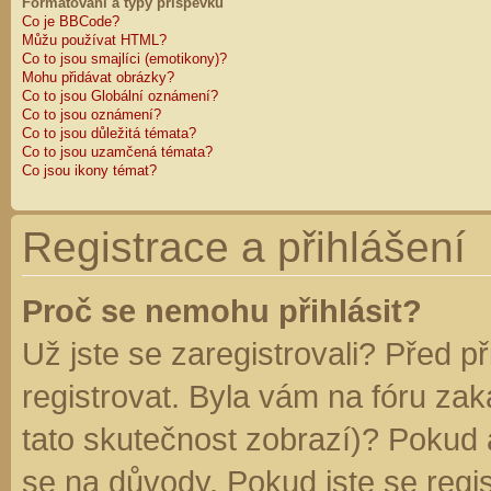
Formátování a typy příspěvků
Co je BBCode?
Můžu používat HTML?
Co to jsou smajlíci (emotikony)?
Mohu přidávat obrázky?
Co to jsou Globální oznámení?
Co to jsou oznámení?
Co to jsou důležitá témata?
Co to jsou uzamčená témata?
Co jsou ikony témat?
Registrace a přihlášení
Proč se nemohu přihlásit?
Už jste se zaregistrovali? Před p
registrovat. Byla vám na fóru za
tato skutečnost zobrazí)? Pokud a
se na důvody. Pokud jste se regist