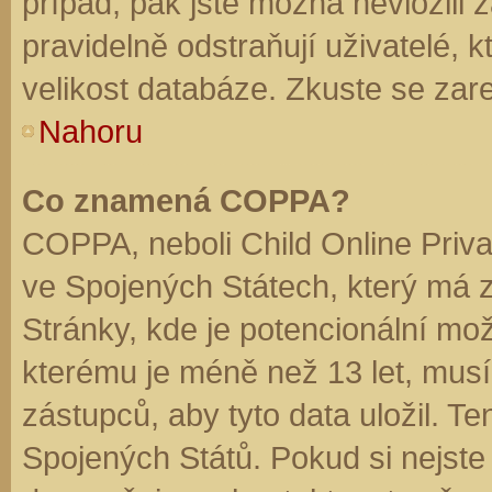
případ, pak jste možná nevložili 
pravidelně odstraňují uživatelé, k
velikost databáze. Zkuste se zare
Nahoru
Co znamená COPPA?
COPPA, neboli Child Online Priva
ve Spojených Státech, který má z
Stránky, kde je potencionální mož
kterému je méně než 13 let, mus
zástupců, aby tyto data uložil. Te
Spojených Států. Pokud si nejste jis