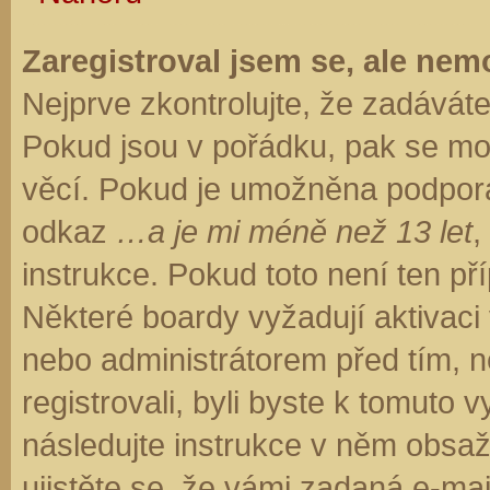
Zaregistroval jsem se, ale nemo
Nejprve zkontrolujte, že zadávát
Pokud jsou v pořádku, pak se moh
věcí. Pokud je umožněna podpora C
odkaz
…a je mi méně než 13 let
,
instrukce. Pokud toto není ten př
Některé boardy vyžadují aktivaci
nebo administrátorem před tím, ne
registrovali, byli byste k tomuto
následujte instrukce v něm obsaže
ujistěte se, že vámi zadaná e-ma