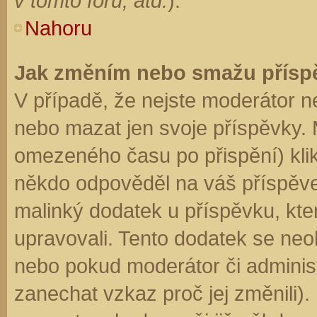
v tomto fóru, atd.
).
Nahoru
Jak změním nebo smažu přísp
V případě, že nejste moderátor n
nebo mazat jen svoje příspěvky. 
omezeného času po přispění) klik
někdo odpověděl na váš příspěve
malinký dodatek u příspěvku, kter
upravovali. Tento dodatek se neo
nebo pokud moderátor či administr
zanechat vzkaz proč jej změnili)