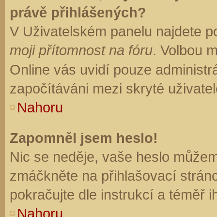
právě přihlášených?
V Uživatelském panelu najdete p
moji přítomnost na fóru
. Volbou 
Online vás uvidí pouze administrá
započítáváni mezi skryté uživatel
Nahoru
Zapomněl jsem heslo!
Nic se neděje, vaše heslo můžem
zmáčkněte na přihlašovací stránc
pokračujte dle instrukcí a téměř i
Nahoru