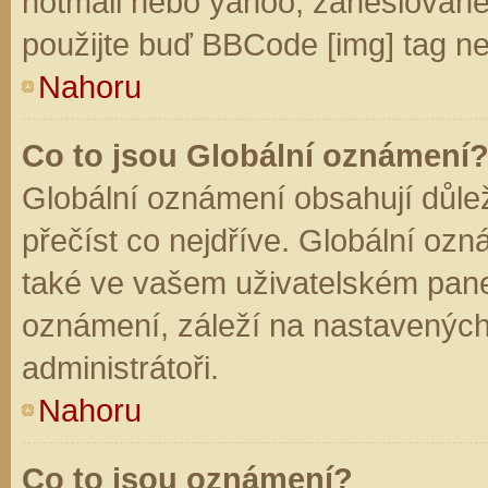
hotmail nebo yahoo, zaheslované
použijte buď BBCode [img] tag ne
Nahoru
Co to jsou Globální oznámení
Globální oznámení obsahují důleži
přečíst co nejdříve. Globální oz
také ve vašem uživatelském panelu
oznámení, záleží na nastavených
administrátoři.
Nahoru
Co to jsou oznámení?