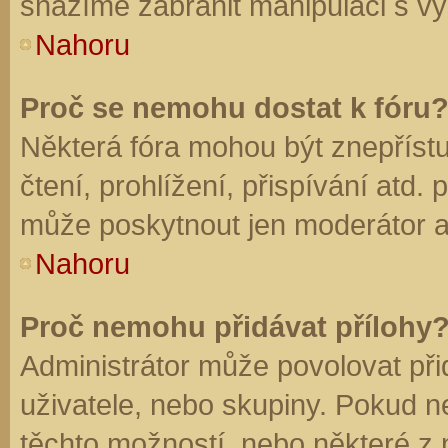
snažíme zabránit manipulaci s vý
Nahoru
Proč se nemohu dostat k fóru
Některá fóra mohou být znepříst
čtení, prohlížení, přispívání atd. 
může poskytnout jen moderátor a a
Nahoru
Proč nemohu přidávat přílohy
Administrátor může povolovat přid
uživatele, nebo skupiny. Pokud 
těchto možností, nebo některé z n