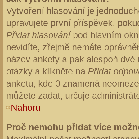
Vytvoření hlasování je jednoduch
upravujete první příspěvek, pokud
Přidat hlasování
pod hlavním okn
nevidíte, zřejmě nemáte oprávněn
název ankety a pak alespoň dvě
otázky a klikněte na
Přidat odpo
anketu, kde 0 znamená neomezen
můžete zadat, určuje administrát
Nahoru
Proč nemohu přidat více možno