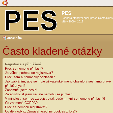
PES
Podpora efektivní spolupráce biomedicín
sféry 2009 - 2012
Obsah fóra
Často kladené otázky
Registrace a přihlášení
Proč se nemohu přihlásit?
Je vůbec potřeba se registrovat?
Proč jsem automaticky odhlášen?
Jak zabráním, aby se moje uživatelské jméno objevilo v seznamu právě
přihlášených?
Zapomněl jsem heslo!
Zaregistroval jsem se, ale nemohu se přihlásit!
V minulosti jsem se zaregistroval, ovšem nyní se nemohu přihlásit?!
Co znamená COPPA?
Proč se nemohu registrovat?
Co dělá odkaz „Smazat všechny cookies z fóra“?