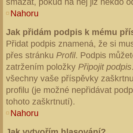
smazat, pokud na něj již někdo o
Nahoru
Jak přidám podpis k mému př
Přidat podpis znamená, že si musí
přes stránku
Profil
. Podpis můžet
zatržením položky
Připojit podpis
všechny vaše příspěvky zaškrtnu
profilu (je možné nepřidávat po
tohoto zaškrtnutí).
Nahoru
Jak vytvořím hlasování?