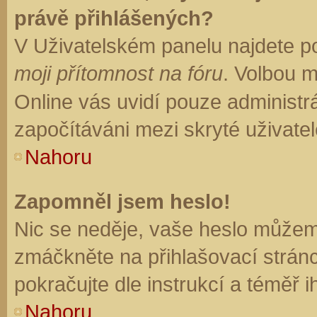
právě přihlášených?
V Uživatelském panelu najdete p
moji přítomnost na fóru
. Volbou 
Online vás uvidí pouze administrá
započítáváni mezi skryté uživatel
Nahoru
Zapomněl jsem heslo!
Nic se neděje, vaše heslo můžem
zmáčkněte na přihlašovací stránc
pokračujte dle instrukcí a téměř i
Nahoru