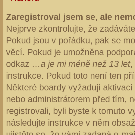
Zaregistroval jsem se, ale nemo
Nejprve zkontrolujte, že zadávát
Pokud jsou v pořádku, pak se moh
věcí. Pokud je umožněna podpora C
odkaz
…a je mi méně než 13 let
,
instrukce. Pokud toto není ten př
Některé boardy vyžadují aktivaci
nebo administrátorem před tím, ne
registrovali, byli byste k tomuto
následujte instrukce v něm obsaže
ujistěte se, že vámi zadaná e-ma