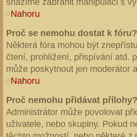
snažíme zabránit manipulaci s vý
Nahoru
Proč se nemohu dostat k fóru
Některá fóra mohou být znepříst
čtení, prohlížení, přispívání atd. 
může poskytnout jen moderátor a a
Nahoru
Proč nemohu přidávat přílohy
Administrátor může povolovat přid
uživatele, nebo skupiny. Pokud 
těchto možností, nebo některé z n