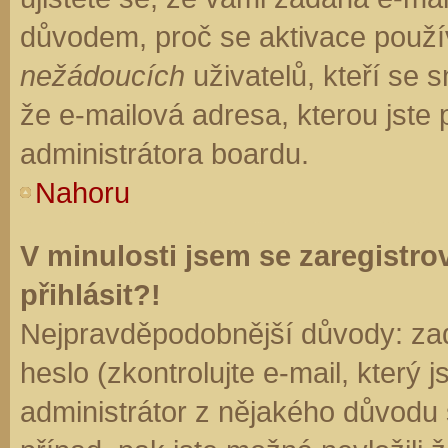
důvodem, proč se aktivace použí
nežádoucích
uživatelů, kteří se s
že e-mailová adresa, kterou jste p
administrátora boardu.
Nahoru
V minulosti jsem se zaregistr
přihlásit?!
Nejpravděpodobnější důvody: zad
heslo (zkontrolujte e-mail, který j
administrátor z nějakého důvodu 