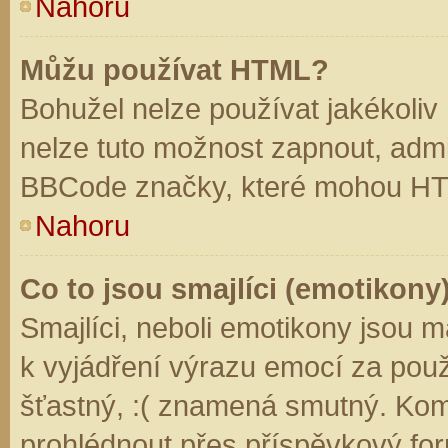
Nahoru
Můžu používat HTML?
Bohužel nelze používat jakékoliv
nelze tuto možnost zapnout, admi
BBCode značky, které mohou HT
Nahoru
Co to jsou smajlíci (emotikony
Smajlíci, neboli emotikony jsou m
k vyjádření výrazu emocí za použ
šťastný, :( znamená smutný. Kom
prohlédnout přes příspěvkový for