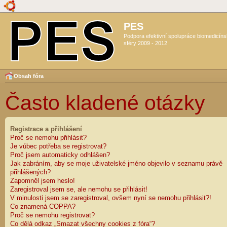
PES
Podpora efektivní spolupráce biomedicín
sféry 2009 - 2012
Obsah fóra
Často kladené otázky
Registrace a přihlášení
Proč se nemohu přihlásit?
Je vůbec potřeba se registrovat?
Proč jsem automaticky odhlášen?
Jak zabráním, aby se moje uživatelské jméno objevilo v seznamu právě
přihlášených?
Zapomněl jsem heslo!
Zaregistroval jsem se, ale nemohu se přihlásit!
V minulosti jsem se zaregistroval, ovšem nyní se nemohu přihlásit?!
Co znamená COPPA?
Proč se nemohu registrovat?
Co dělá odkaz „Smazat všechny cookies z fóra“?