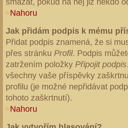
smazat, pokud na něj již někdo o
Nahoru
Jak přidám podpis k mému př
Přidat podpis znamená, že si musí
přes stránku
Profil
. Podpis můžet
zatržením položky
Připojit podpis
všechny vaše příspěvky zaškrtnu
profilu (je možné nepřidávat po
tohoto zaškrtnutí).
Nahoru
Jak vytvořím hlasování?