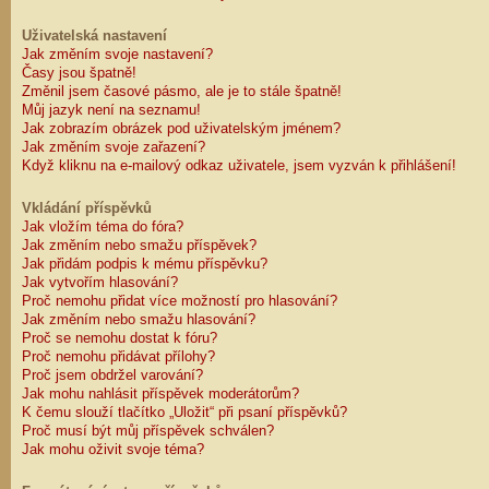
Uživatelská nastavení
Jak změním svoje nastavení?
Časy jsou špatně!
Změnil jsem časové pásmo, ale je to stále špatně!
Můj jazyk není na seznamu!
Jak zobrazím obrázek pod uživatelským jménem?
Jak změním svoje zařazení?
Když kliknu na e-mailový odkaz uživatele, jsem vyzván k přihlášení!
Vkládání příspěvků
Jak vložím téma do fóra?
Jak změním nebo smažu příspěvek?
Jak přidám podpis k mému příspěvku?
Jak vytvořím hlasování?
Proč nemohu přidat více možností pro hlasování?
Jak změním nebo smažu hlasování?
Proč se nemohu dostat k fóru?
Proč nemohu přidávat přílohy?
Proč jsem obdržel varování?
Jak mohu nahlásit příspěvek moderátorům?
K čemu slouží tlačítko „Uložit“ při psaní příspěvků?
Proč musí být můj příspěvek schválen?
Jak mohu oživit svoje téma?