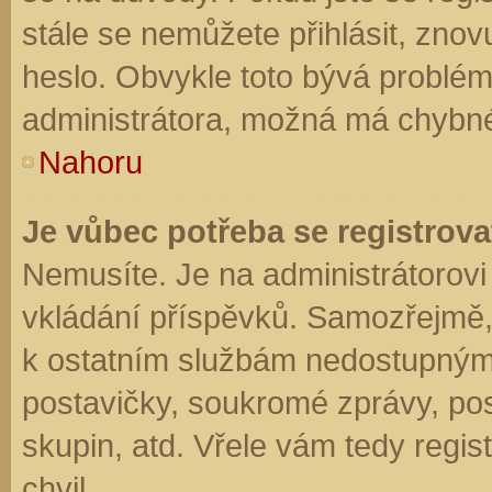
stále se nemůžete přihlásit, znov
heslo. Obvykle toto bývá problém
administrátora, možná má chybné
Nahoru
Je vůbec potřeba se registrova
Nemusíte. Je na administrátorovi f
vkládání příspěvků. Samozřejmě,
k ostatním službám nedostupným
postavičky, soukromé zprávy, posí
skupin, atd. Vřele vám tedy regis
chvil.