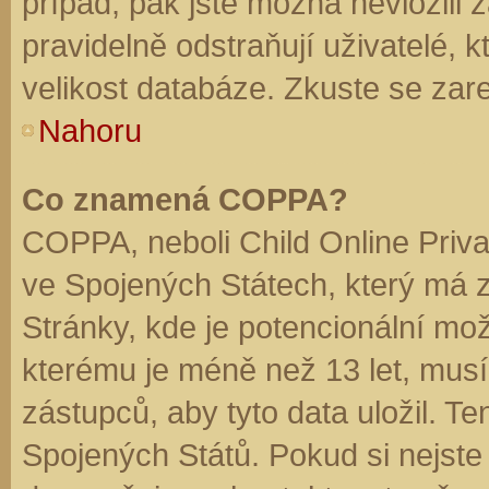
případ, pak jste možná nevložili 
pravidelně odstraňují uživatelé, k
velikost databáze. Zkuste se zare
Nahoru
Co znamená COPPA?
COPPA, neboli Child Online Priva
ve Spojených Státech, který má z
Stránky, kde je potencionální mož
kterému je méně než 13 let, mus
zástupců, aby tyto data uložil. Te
Spojených Států. Pokud si nejste jis