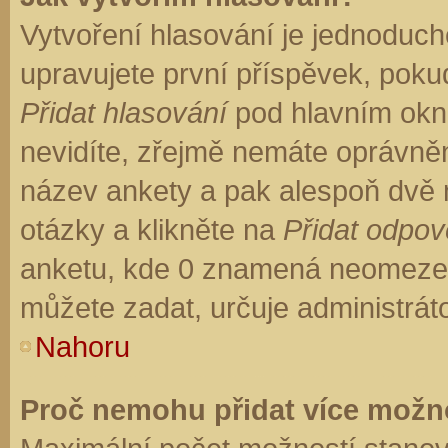
Vytvoření hlasování je jednoduch
upravujete první příspěvek, pokud
Přidat hlasování
pod hlavním okn
nevidíte, zřejmě nemáte oprávněn
název ankety a pak alespoň dvě
otázky a klikněte na
Přidat odpo
anketu, kde 0 znamená neomezen
můžete zadat, určuje administrát
Nahoru
Proč nemohu přidat více možno