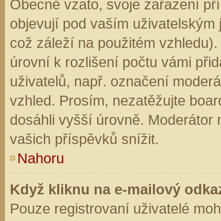
Obecně vzato, svoje zařazení př
objevují pod vaším uživatelským
což záleží na použitém vzhledu).
úrovní k rozlišení počtu vámi přid
uživatelů, např. označení moderá
vzhled. Prosím, nezatěžujte boar
dosáhli vyšší úrovně. Moderátor
vašich příspěvků snížit.
Nahoru
Když kliknu na e-mailový odkaz
Pouze registrovaní uživatelé moh