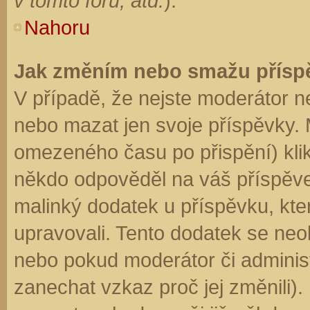
v tomto fóru, atd.
).
Nahoru
Jak změním nebo smažu přísp
V případě, že nejste moderátor n
nebo mazat jen svoje příspěvky. 
omezeného času po přispění) klik
někdo odpověděl na váš příspěve
malinký dodatek u příspěvku, kter
upravovali. Tento dodatek se neo
nebo pokud moderátor či administr
zanechat vzkaz proč jej změnili)