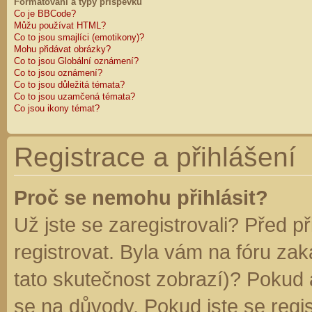
Formátování a typy příspěvků
Co je BBCode?
Můžu používat HTML?
Co to jsou smajlíci (emotikony)?
Mohu přidávat obrázky?
Co to jsou Globální oznámení?
Co to jsou oznámení?
Co to jsou důležitá témata?
Co to jsou uzamčená témata?
Co jsou ikony témat?
Registrace a přihlášení
Proč se nemohu přihlásit?
Už jste se zaregistrovali? Před p
registrovat. Byla vám na fóru za
tato skutečnost zobrazí)? Pokud a
se na důvody. Pokud jste se regist