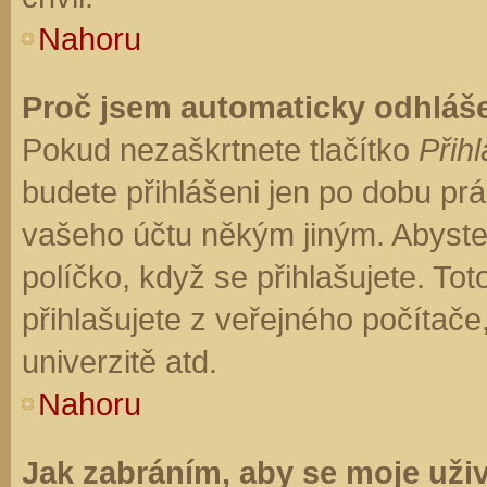
Nahoru
Proč jsem automaticky odhláš
Pokud nezaškrtnete tlačítko
Přihl
budete přihlášeni jen po dobu prá
vašeho účtu někým jiným. Abyste z
políčko, když se přihlašujete. T
přihlašujete z veřejného počítače
univerzitě atd.
Nahoru
Jak zabráním, aby se moje uži