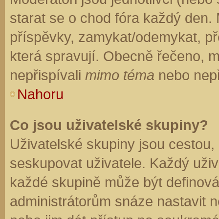
starat se o chod fóra každý den.
příspěvky, zamykat/odemykat, př
která spravují. Obecně řečeno, mo
nepřispívali
mimo téma
nebo nepři
Nahoru
Co jsou uživatelské skupiny?
Uživatelské skupiny jsou cestou,
seskupovat uživatele. Každý uživa
každé skupině může být definován
administrátorům snáze nastavit n