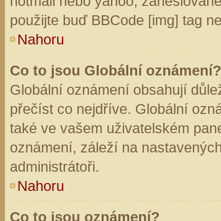
hotmail nebo yahoo, zaheslované
použijte buď BBCode [img] tag ne
Nahoru
Co to jsou Globální oznámení
Globální oznámení obsahují důleži
přečíst co nejdříve. Globální oz
také ve vašem uživatelském panelu
oznámení, záleží na nastavených
administrátoři.
Nahoru
Co to jsou oznámení?