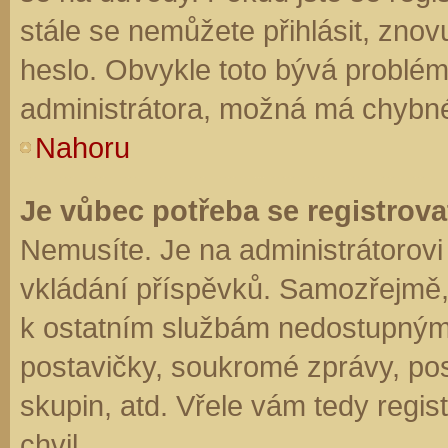
stále se nemůžete přihlásit, znov
heslo. Obvykle toto bývá problém
administrátora, možná má chybné
Nahoru
Je vůbec potřeba se registrova
Nemusíte. Je na administrátorovi f
vkládání příspěvků. Samozřejmě,
k ostatním službám nedostupným
postavičky, soukromé zprávy, posí
skupin, atd. Vřele vám tedy regis
chvil.