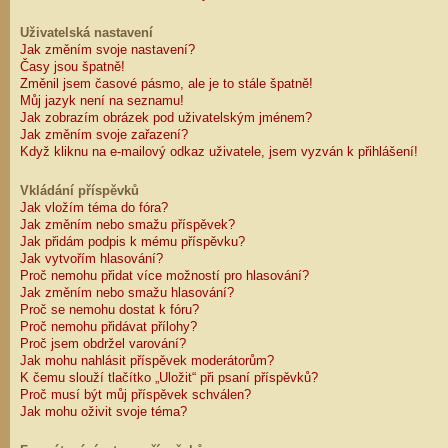
Uživatelská nastavení
Jak změním svoje nastavení?
Časy jsou špatně!
Změnil jsem časové pásmo, ale je to stále špatně!
Můj jazyk není na seznamu!
Jak zobrazím obrázek pod uživatelským jménem?
Jak změním svoje zařazení?
Když kliknu na e-mailový odkaz uživatele, jsem vyzván k přihlášení!
Vkládání příspěvků
Jak vložím téma do fóra?
Jak změním nebo smažu příspěvek?
Jak přidám podpis k mému příspěvku?
Jak vytvořím hlasování?
Proč nemohu přidat více možností pro hlasování?
Jak změním nebo smažu hlasování?
Proč se nemohu dostat k fóru?
Proč nemohu přidávat přílohy?
Proč jsem obdržel varování?
Jak mohu nahlásit příspěvek moderátorům?
K čemu slouží tlačítko „Uložit“ při psaní příspěvků?
Proč musí být můj příspěvek schválen?
Jak mohu oživit svoje téma?