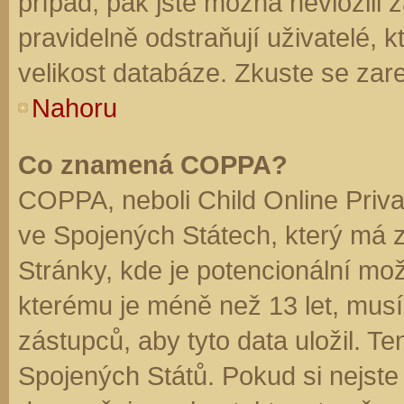
případ, pak jste možná nevložili 
pravidelně odstraňují uživatelé, k
velikost databáze. Zkuste se zare
Nahoru
Co znamená COPPA?
COPPA, neboli Child Online Priva
ve Spojených Státech, který má z
Stránky, kde je potencionální mož
kterému je méně než 13 let, mus
zástupců, aby tyto data uložil. Te
Spojených Států. Pokud si nejste jis