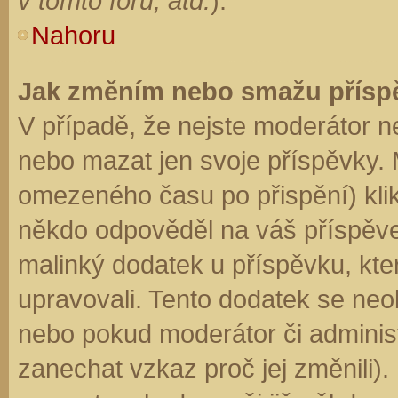
v tomto fóru, atd.
).
Nahoru
Jak změním nebo smažu přísp
V případě, že nejste moderátor n
nebo mazat jen svoje příspěvky. 
omezeného času po přispění) klik
někdo odpověděl na váš příspěve
malinký dodatek u příspěvku, kter
upravovali. Tento dodatek se neo
nebo pokud moderátor či administr
zanechat vzkaz proč jej změnili)