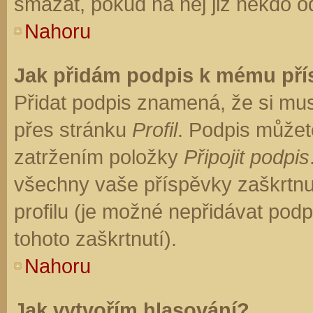
smazat, pokud na něj již někdo o
Nahoru
Jak přidám podpis k mému př
Přidat podpis znamená, že si musí
přes stránku
Profil
. Podpis můžet
zatržením položky
Připojit podpis
všechny vaše příspěvky zaškrtnu
profilu (je možné nepřidávat po
tohoto zaškrtnutí).
Nahoru
Jak vytvořím hlasování?