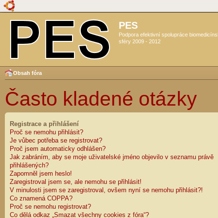
PES
Podpora efektivní spolupráce biomedicín
sféry 2009 - 2012
Obsah fóra
Často kladené otázky
Registrace a přihlášení
Proč se nemohu přihlásit?
Je vůbec potřeba se registrovat?
Proč jsem automaticky odhlášen?
Jak zabráním, aby se moje uživatelské jméno objevilo v seznamu právě
přihlášených?
Zapomněl jsem heslo!
Zaregistroval jsem se, ale nemohu se přihlásit!
V minulosti jsem se zaregistroval, ovšem nyní se nemohu přihlásit?!
Co znamená COPPA?
Proč se nemohu registrovat?
Co dělá odkaz „Smazat všechny cookies z fóra“?