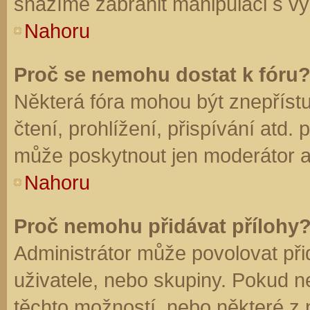
snažíme zabránit manipulaci s vý
Nahoru
Proč se nemohu dostat k fóru
Některá fóra mohou být znepříst
čtení, prohlížení, přispívání atd. 
může poskytnout jen moderátor a a
Nahoru
Proč nemohu přidávat přílohy
Administrátor může povolovat přid
uživatele, nebo skupiny. Pokud 
těchto možností, nebo některé z n