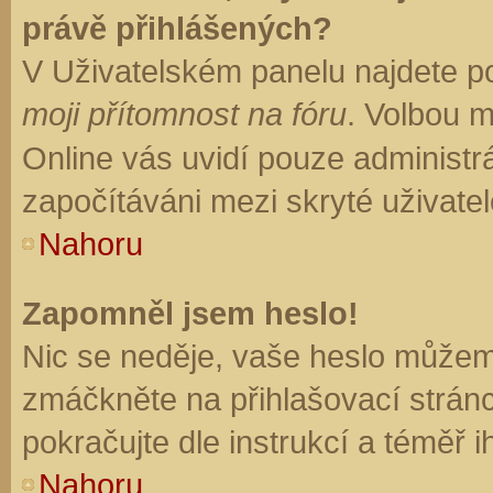
právě přihlášených?
V Uživatelském panelu najdete p
moji přítomnost na fóru
. Volbou 
Online vás uvidí pouze administrá
započítáváni mezi skryté uživatel
Nahoru
Zapomněl jsem heslo!
Nic se neděje, vaše heslo můžem
zmáčkněte na přihlašovací stránc
pokračujte dle instrukcí a téměř i
Nahoru