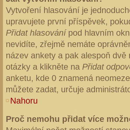
Vytvoření hlasování je jednoduch
upravujete první příspěvek, pokud
Přidat hlasování
pod hlavním okn
nevidíte, zřejmě nemáte oprávněn
název ankety a pak alespoň dvě
otázky a klikněte na
Přidat odpo
anketu, kde 0 znamená neomezen
můžete zadat, určuje administrát
Nahoru
Proč nemohu přidat více možno