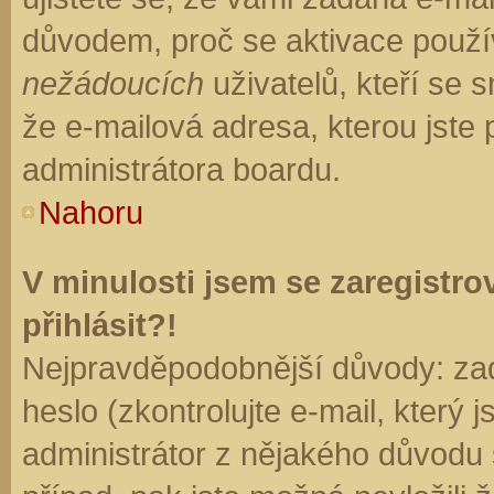
důvodem, proč se aktivace použí
nežádoucích
uživatelů, kteří se s
že e-mailová adresa, kterou jste p
administrátora boardu.
Nahoru
V minulosti jsem se zaregistr
přihlásit?!
Nejpravděpodobnější důvody: zad
heslo (zkontrolujte e-mail, který j
administrátor z nějakého důvodu 