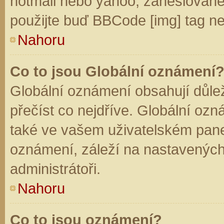
hotmail nebo yahoo, zaheslované
použijte buď BBCode [img] tag ne
Nahoru
Co to jsou Globální oznámení
Globální oznámení obsahují důleži
přečíst co nejdříve. Globální oz
také ve vašem uživatelském panelu
oznámení, záleží na nastavených
administrátoři.
Nahoru
Co to jsou oznámení?