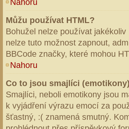
Nahoru
Můžu používat HTML?
Bohužel nelze používat jakékoliv
nelze tuto možnost zapnout, admi
BBCode značky, které mohou HT
Nahoru
Co to jsou smajlíci (emotikony
Smajlíci, neboli emotikony jsou m
k vyjádření výrazu emocí za použ
šťastný, :( znamená smutný. Kom
prohlédnout přes příspěvkový for