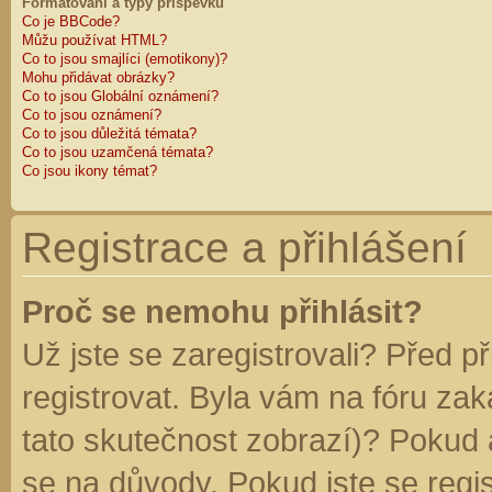
Formátování a typy příspěvků
Co je BBCode?
Můžu používat HTML?
Co to jsou smajlíci (emotikony)?
Mohu přidávat obrázky?
Co to jsou Globální oznámení?
Co to jsou oznámení?
Co to jsou důležitá témata?
Co to jsou uzamčená témata?
Co jsou ikony témat?
Registrace a přihlášení
Proč se nemohu přihlásit?
Už jste se zaregistrovali? Před p
registrovat. Byla vám na fóru za
tato skutečnost zobrazí)? Pokud a
se na důvody. Pokud jste se regist