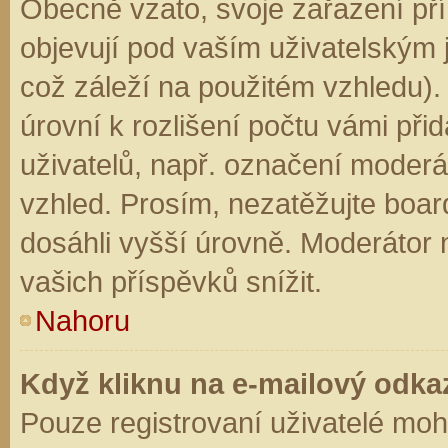
Obecně vzato, svoje zařazení př
objevují pod vaším uživatelským
což záleží na použitém vzhledu).
úrovní k rozlišení počtu vámi přid
uživatelů, např. označení moderá
vzhled. Prosím, nezatěžujte boar
dosáhli vyšší úrovně. Moderátor
vašich příspěvků snížit.
Nahoru
Když kliknu na e-mailový odkaz
Pouze registrovaní uživatelé moh