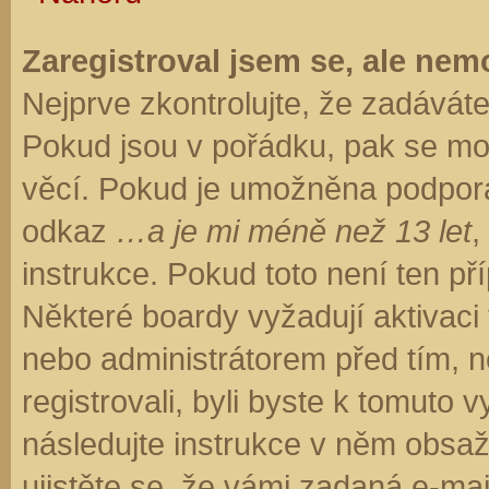
Zaregistroval jsem se, ale nemo
Nejprve zkontrolujte, že zadávát
Pokud jsou v pořádku, pak se moh
věcí. Pokud je umožněna podpora C
odkaz
…a je mi méně než 13 let
,
instrukce. Pokud toto není ten př
Některé boardy vyžadují aktivaci
nebo administrátorem před tím, ne
registrovali, byli byste k tomuto
následujte instrukce v něm obsaže
ujistěte se, že vámi zadaná e-ma