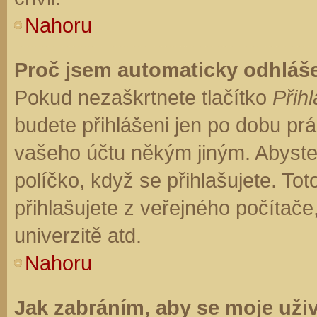
Nahoru
Proč jsem automaticky odhláš
Pokud nezaškrtnete tlačítko
Přihl
budete přihlášeni jen po dobu prá
vašeho účtu někým jiným. Abyste z
políčko, když se přihlašujete. T
přihlašujete z veřejného počítače
univerzitě atd.
Nahoru
Jak zabráním, aby se moje uži