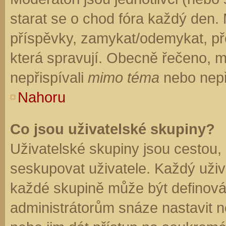
starat se o chod fóra každý den.
příspěvky, zamykat/odemykat, př
která spravují. Obecně řečeno, mo
nepřispívali
mimo téma
nebo nepři
Nahoru
Co jsou uživatelské skupiny?
Uživatelské skupiny jsou cestou,
seskupovat uživatele. Každý uživa
každé skupině může být definován
administrátorům snáze nastavit n