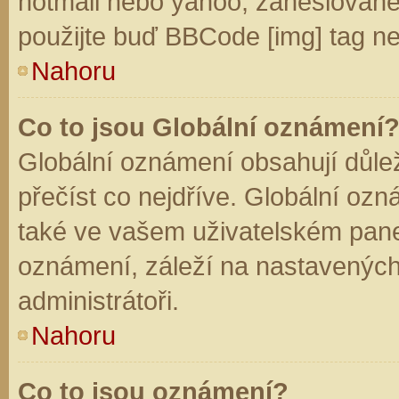
hotmail nebo yahoo, zaheslované
použijte buď BBCode [img] tag ne
Nahoru
Co to jsou Globální oznámení
Globální oznámení obsahují důleži
přečíst co nejdříve. Globální oz
také ve vašem uživatelském panelu
oznámení, záleží na nastavených
administrátoři.
Nahoru
Co to jsou oznámení?