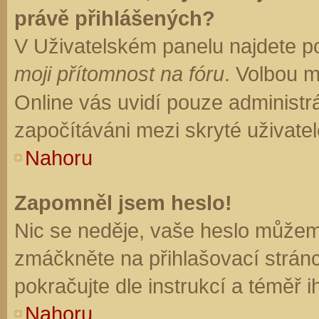
právě přihlášených?
V Uživatelském panelu najdete p
moji přítomnost na fóru
. Volbou 
Online vás uvidí pouze administrá
započítáváni mezi skryté uživatel
Nahoru
Zapomněl jsem heslo!
Nic se neděje, vaše heslo můžem
zmáčkněte na přihlašovací stránc
pokračujte dle instrukcí a téměř i
Nahoru