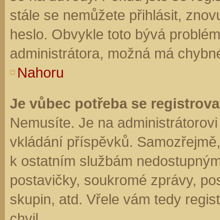
stále se nemůžete přihlásit, znov
heslo. Obvykle toto bývá problém
administrátora, možná má chybné
Nahoru
Je vůbec potřeba se registrova
Nemusíte. Je na administrátorovi f
vkládání příspěvků. Samozřejmě,
k ostatním službám nedostupným
postavičky, soukromé zprávy, posí
skupin, atd. Vřele vám tedy regis
chvil.