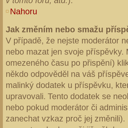
v tomto fóru, atd.
).
Nahoru
Jak změním nebo smažu přísp
V případě, že nejste moderátor n
nebo mazat jen svoje příspěvky. 
omezeného času po přispění) klik
někdo odpověděl na váš příspěve
malinký dodatek u příspěvku, kter
upravovali. Tento dodatek se neo
nebo pokud moderátor či administr
zanechat vzkaz proč jej změnili)