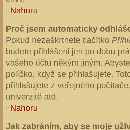
Nahoru
Proč jsem automaticky odhláš
Pokud nezaškrtnete tlačítko
Přihl
budete přihlášeni jen po dobu prá
vašeho účtu někým jiným. Abyste z
políčko, když se přihlašujete. T
přihlašujete z veřejného počítače
univerzitě atd.
Nahoru
Jak zabráním, aby se moje uži