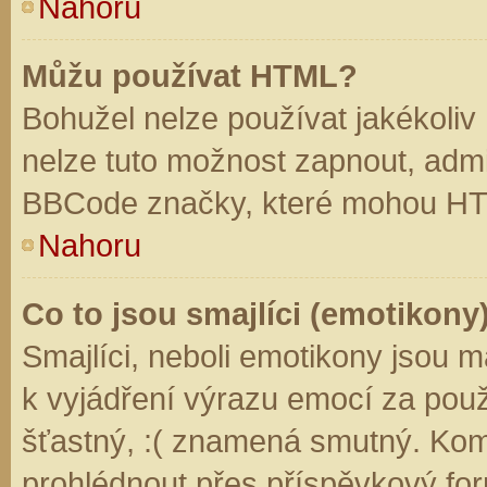
Nahoru
Můžu používat HTML?
Bohužel nelze používat jakékoliv
nelze tuto možnost zapnout, admi
BBCode značky, které mohou HT
Nahoru
Co to jsou smajlíci (emotikony
Smajlíci, neboli emotikony jsou m
k vyjádření výrazu emocí za použ
šťastný, :( znamená smutný. Kom
prohlédnout přes příspěvkový for