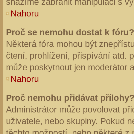
snažíme zabránit manipulaci s vý
Nahoru
Proč se nemohu dostat k fóru
Některá fóra mohou být znepříst
čtení, prohlížení, přispívání atd. 
může poskytnout jen moderátor a a
Nahoru
Proč nemohu přidávat přílohy
Administrátor může povolovat přid
uživatele, nebo skupiny. Pokud 
těchto možností, nebo některé z n