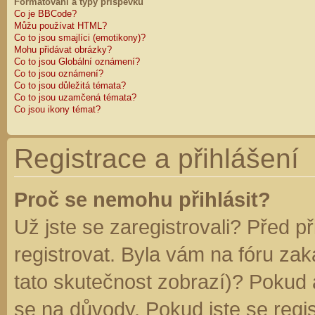
Formátování a typy příspěvků
Co je BBCode?
Můžu používat HTML?
Co to jsou smajlíci (emotikony)?
Mohu přidávat obrázky?
Co to jsou Globální oznámení?
Co to jsou oznámení?
Co to jsou důležitá témata?
Co to jsou uzamčená témata?
Co jsou ikony témat?
Registrace a přihlášení
Proč se nemohu přihlásit?
Už jste se zaregistrovali? Před p
registrovat. Byla vám na fóru za
tato skutečnost zobrazí)? Pokud a
se na důvody. Pokud jste se regist