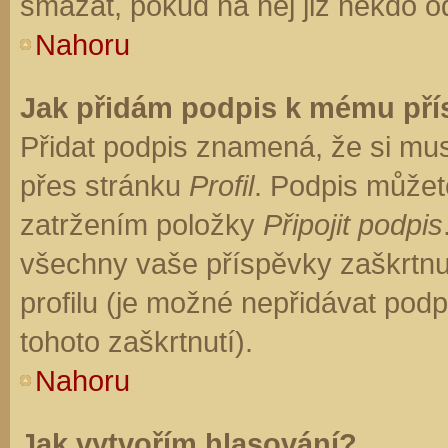
smazat, pokud na něj již někdo o
Nahoru
Jak přidám podpis k mému př
Přidat podpis znamená, že si musí
přes stránku
Profil
. Podpis můžet
zatržením položky
Připojit podpis
všechny vaše příspěvky zaškrtnu
profilu (je možné nepřidávat po
tohoto zaškrtnutí).
Nahoru
Jak vytvořím hlasování?