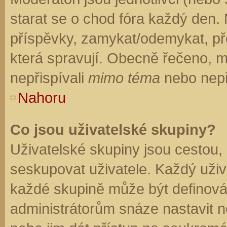
starat se o chod fóra každý den.
příspěvky, zamykat/odemykat, př
která spravují. Obecně řečeno, mo
nepřispívali
mimo téma
nebo nepři
Nahoru
Co jsou uživatelské skupiny?
Uživatelské skupiny jsou cestou,
seskupovat uživatele. Každý uživa
každé skupině může být definován
administrátorům snáze nastavit n