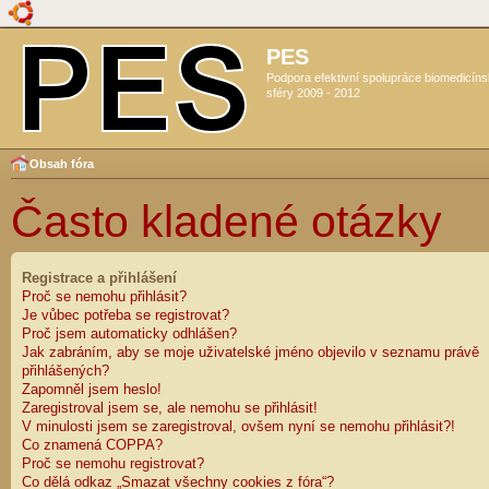
PES
Podpora efektivní spolupráce biomedicín
sféry 2009 - 2012
Obsah fóra
Často kladené otázky
Registrace a přihlášení
Proč se nemohu přihlásit?
Je vůbec potřeba se registrovat?
Proč jsem automaticky odhlášen?
Jak zabráním, aby se moje uživatelské jméno objevilo v seznamu právě
přihlášených?
Zapomněl jsem heslo!
Zaregistroval jsem se, ale nemohu se přihlásit!
V minulosti jsem se zaregistroval, ovšem nyní se nemohu přihlásit?!
Co znamená COPPA?
Proč se nemohu registrovat?
Co dělá odkaz „Smazat všechny cookies z fóra“?