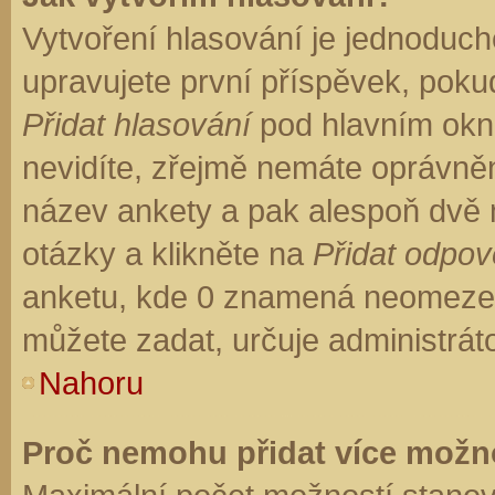
Vytvoření hlasování je jednoduch
upravujete první příspěvek, pokud
Přidat hlasování
pod hlavním okn
nevidíte, zřejmě nemáte oprávněn
název ankety a pak alespoň dvě
otázky a klikněte na
Přidat odpo
anketu, kde 0 znamená neomezen
můžete zadat, určuje administrát
Nahoru
Proč nemohu přidat více možno