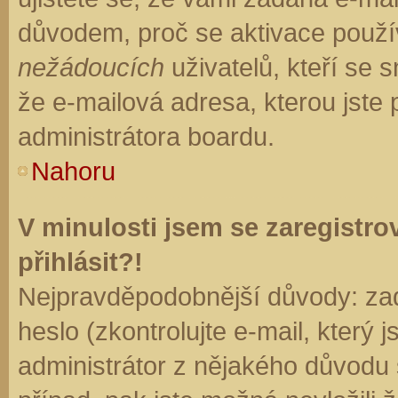
důvodem, proč se aktivace použí
nežádoucích
uživatelů, kteří se s
že e-mailová adresa, kterou jste p
administrátora boardu.
Nahoru
V minulosti jsem se zaregistr
přihlásit?!
Nejpravděpodobnější důvody: zad
heslo (zkontrolujte e-mail, který j
administrátor z nějakého důvodu 