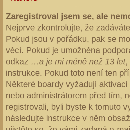
Zaregistroval jsem se, ale nemo
Nejprve zkontrolujte, že zadávát
Pokud jsou v pořádku, pak se moh
věcí. Pokud je umožněna podpora C
odkaz
…a je mi méně než 13 let
,
instrukce. Pokud toto není ten př
Některé boardy vyžadují aktivaci
nebo administrátorem před tím, ne
registrovali, byli byste k tomuto
následujte instrukce v něm obsaže
ujistěte se, že vámi zadaná e-ma