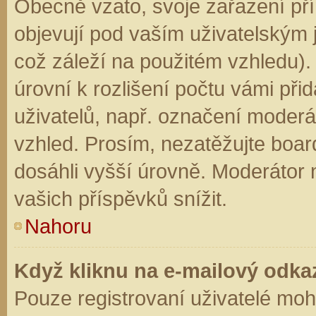
Obecně vzato, svoje zařazení př
objevují pod vaším uživatelským
což záleží na použitém vzhledu).
úrovní k rozlišení počtu vámi přid
uživatelů, např. označení moderá
vzhled. Prosím, nezatěžujte boar
dosáhli vyšší úrovně. Moderátor
vašich příspěvků snížit.
Nahoru
Když kliknu na e-mailový odkaz
Pouze registrovaní uživatelé moh