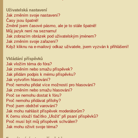
Uživatelská nastavení
Jak změním svoje nastavení?
Časy jsou špatně!
Změnil jsem časové pásmo, ale je to stále špatně!
Můj jazyk není na seznamu!
Jak zobrazím obrázek pod uživatelským jménem?
Jak změním svoje zařazení?
Když kliknu na e-mailový odkaz uživatele, jsem vyzván k přihlášení!
Vkládání příspěvků
Jak vložím téma do fóra?
Jak změním nebo smažu příspěvek?
Jak přidám podpis k mému příspěvku?
Jak vytvořím hlasování?
Proč nemohu přidat více možností pro hlasování?
Jak změním nebo smažu hlasování?
Proč se nemohu dostat k fóru?
Proč nemohu přidávat přílohy?
Proč jsem obdržel varování?
Jak mohu nahlásit příspěvek moderátorům?
K čemu slouží tlačítko „Uložit“ při psaní příspěvků?
Proč musí být můj příspěvek schválen?
Jak mohu oživit svoje téma?