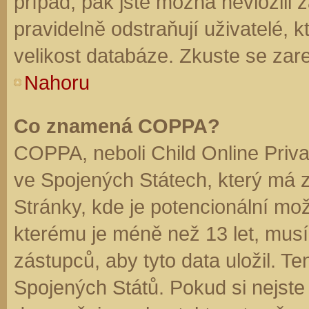
případ, pak jste možná nevložili 
pravidelně odstraňují uživatelé, k
velikost databáze. Zkuste se zare
Nahoru
Co znamená COPPA?
COPPA, neboli Child Online Priva
ve Spojených Státech, který má z
Stránky, kde je potencionální mož
kterému je méně než 13 let, mus
zástupců, aby tyto data uložil. Te
Spojených Států. Pokud si nejste jis