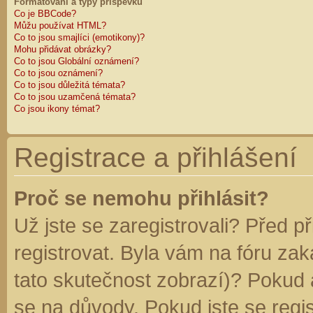
Formátování a typy příspěvků
Co je BBCode?
Můžu používat HTML?
Co to jsou smajlíci (emotikony)?
Mohu přidávat obrázky?
Co to jsou Globální oznámení?
Co to jsou oznámení?
Co to jsou důležitá témata?
Co to jsou uzamčená témata?
Co jsou ikony témat?
Registrace a přihlášení
Proč se nemohu přihlásit?
Už jste se zaregistrovali? Před p
registrovat. Byla vám na fóru za
tato skutečnost zobrazí)? Pokud a
se na důvody. Pokud jste se regist