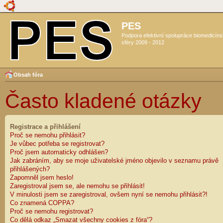
PES
Podpora efektivní spolupráce biomedicín
sféry 2009 - 2012
Obsah fóra
Často kladené otázky
Registrace a přihlášení
Proč se nemohu přihlásit?
Je vůbec potřeba se registrovat?
Proč jsem automaticky odhlášen?
Jak zabráním, aby se moje uživatelské jméno objevilo v seznamu právě
přihlášených?
Zapomněl jsem heslo!
Zaregistroval jsem se, ale nemohu se přihlásit!
V minulosti jsem se zaregistroval, ovšem nyní se nemohu přihlásit?!
Co znamená COPPA?
Proč se nemohu registrovat?
Co dělá odkaz „Smazat všechny cookies z fóra“?