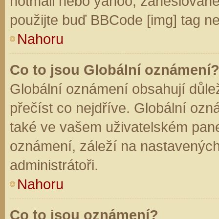
hotmail nebo yahoo, zaheslované
použijte buď BBCode [img] tag ne
Nahoru
Co to jsou Globální oznámení
Globální oznámení obsahují důleži
přečíst co nejdříve. Globální oz
také ve vašem uživatelském panelu
oznámení, záleží na nastavených
administrátoři.
Nahoru
Co to jsou oznámení?