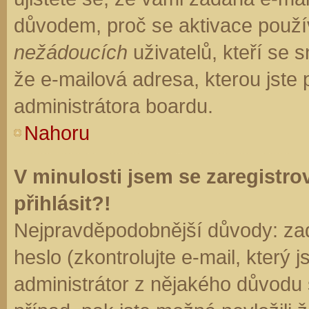
důvodem, proč se aktivace použí
nežádoucích
uživatelů, kteří se s
že e-mailová adresa, kterou jste p
administrátora boardu.
Nahoru
V minulosti jsem se zaregistr
přihlásit?!
Nejpravděpodobnější důvody: zad
heslo (zkontrolujte e-mail, který j
administrátor z nějakého důvodu 