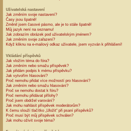
Uživatelská nastavení
Jak změním svoje nastavení?
Časy jsou špatně!
Změnil jsem časové pásmo, ale je to stále špatně!
Můj jazyk není na seznamu!
Jak zobrazím obrázek pod uživatelským jménem?
Jak změním svoje zařazení?
Když kliknu na e-mailový odkaz uživatele, jsem vyzván k přihlášení!
Vkládání příspěvků
Jak vložím téma do fóra?
Jak změním nebo smažu příspěvek?
Jak přidám podpis k mému příspěvku?
Jak vytvořím hlasování?
Proč nemohu přidat více možností pro hlasování?
Jak změním nebo smažu hlasování?
Proč se nemohu dostat k fóru?
Proč nemohu přidávat přílohy?
Proč jsem obdržel varování?
Jak mohu nahlásit příspěvek moderátorům?
K čemu slouží tlačítko „Uložit“ při psaní příspěvků?
Proč musí být můj příspěvek schválen?
Jak mohu oživit svoje téma?