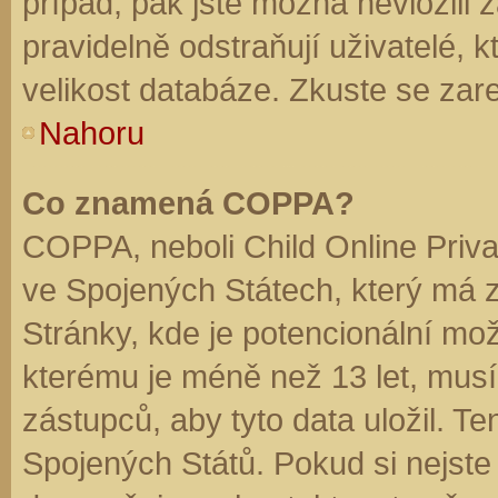
případ, pak jste možná nevložili 
pravidelně odstraňují uživatelé, k
velikost databáze. Zkuste se zare
Nahoru
Co znamená COPPA?
COPPA, neboli Child Online Priva
ve Spojených Státech, který má z
Stránky, kde je potencionální mož
kterému je méně než 13 let, mus
zástupců, aby tyto data uložil. Te
Spojených Států. Pokud si nejste jis