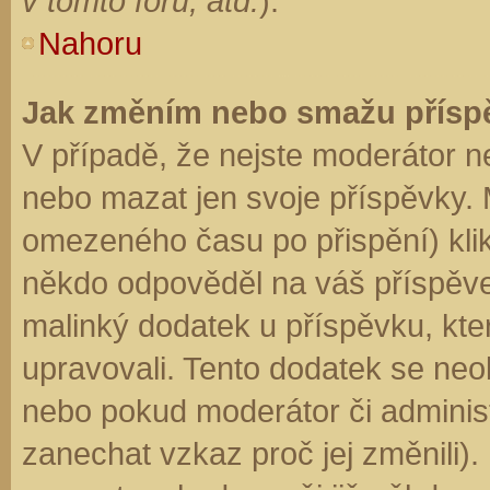
v tomto fóru, atd.
).
Nahoru
Jak změním nebo smažu přísp
V případě, že nejste moderátor n
nebo mazat jen svoje příspěvky. 
omezeného času po přispění) klik
někdo odpověděl na váš příspěve
malinký dodatek u příspěvku, kter
upravovali. Tento dodatek se neo
nebo pokud moderátor či administr
zanechat vzkaz proč jej změnili)