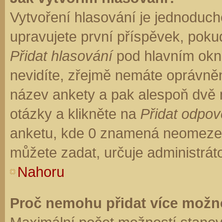
Vytvoření hlasování je jednoduch
upravujete první příspěvek, pokud
Přidat hlasování
pod hlavním okn
nevidíte, zřejmě nemáte oprávněn
název ankety a pak alespoň dvě
otázky a klikněte na
Přidat odpo
anketu, kde 0 znamená neomezen
můžete zadat, určuje administrát
Nahoru
Proč nemohu přidat více možno