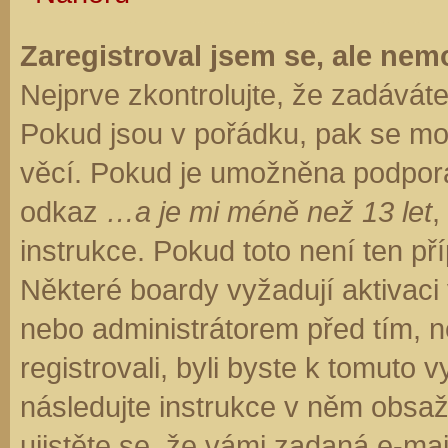
Zaregistroval jsem se, ale nemo
Nejprve zkontrolujte, že zadávát
Pokud jsou v pořádku, pak se moh
věcí. Pokud je umožněna podpora C
odkaz
…a je mi méně než 13 let
,
instrukce. Pokud toto není ten př
Některé boardy vyžadují aktivaci
nebo administrátorem před tím, ne
registrovali, byli byste k tomuto
následujte instrukce v něm obsaže
ujistěte se, že vámi zadaná e-ma