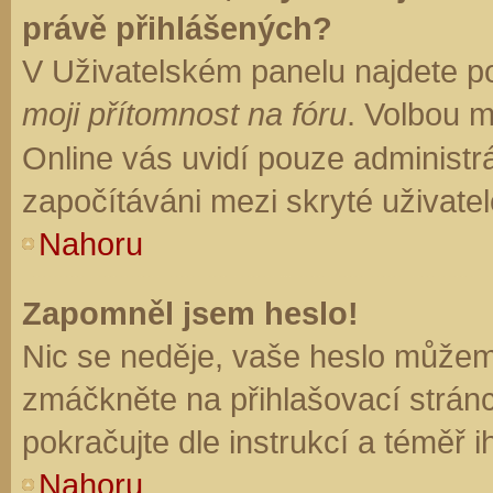
právě přihlášených?
V Uživatelském panelu najdete p
moji přítomnost na fóru
. Volbou 
Online vás uvidí pouze administrá
započítáváni mezi skryté uživatel
Nahoru
Zapomněl jsem heslo!
Nic se neděje, vaše heslo můžem
zmáčkněte na přihlašovací stránc
pokračujte dle instrukcí a téměř i
Nahoru