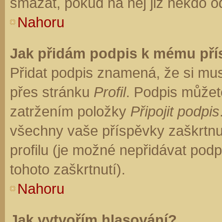
smazat, pokud na něj již někdo o
Nahoru
Jak přidám podpis k mému př
Přidat podpis znamená, že si musí
přes stránku
Profil
. Podpis můžet
zatržením položky
Připojit podpis
všechny vaše příspěvky zaškrtnu
profilu (je možné nepřidávat po
tohoto zaškrtnutí).
Nahoru
Jak vytvořím hlasování?