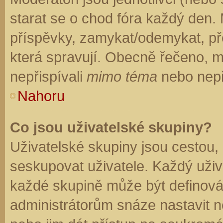
starat se o chod fóra každý den.
příspěvky, zamykat/odemykat, př
která spravují. Obecně řečeno, mo
nepřispívali
mimo téma
nebo nepři
Nahoru
Co jsou uživatelské skupiny?
Uživatelské skupiny jsou cestou,
seskupovat uživatele. Každý uživa
každé skupině může být definován
administrátorům snáze nastavit n