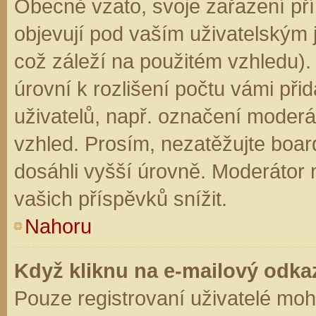
Obecně vzato, svoje zařazení př
objevují pod vaším uživatelským
což záleží na použitém vzhledu).
úrovní k rozlišení počtu vámi přid
uživatelů, např. označení moderá
vzhled. Prosím, nezatěžujte boar
dosáhli vyšší úrovně. Moderátor
vašich příspěvků snížit.
Nahoru
Když kliknu na e-mailový odkaz
Pouze registrovaní uživatelé moh