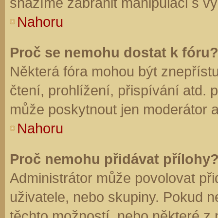
snažíme zabránit manipulaci s vý
Nahoru
Proč se nemohu dostat k fóru
Některá fóra mohou být znepříst
čtení, prohlížení, přispívání atd. 
může poskytnout jen moderátor a a
Nahoru
Proč nemohu přidávat přílohy
Administrátor může povolovat přid
uživatele, nebo skupiny. Pokud 
těchto možností, nebo některé z n