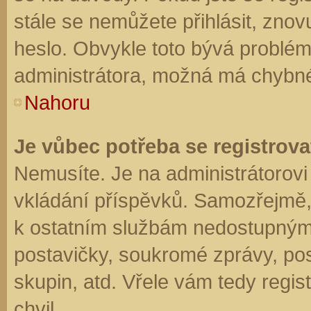
stále se nemůžete přihlásit, znov
heslo. Obvykle toto bývá problém
administrátora, možná má chybné
Nahoru
Je vůbec potřeba se registrova
Nemusíte. Je na administrátorovi f
vkládání příspěvků. Samozřejmě,
k ostatním službám nedostupným
postavičky, soukromé zprávy, posí
skupin, atd. Vřele vám tedy regis
chvil.