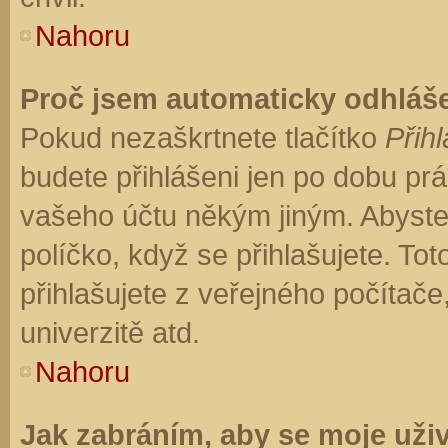
Nahoru
Proč jsem automaticky odhláš
Pokud nezaškrtnete tlačítko
Přihl
budete přihlášeni jen po dobu prá
vašeho účtu někým jiným. Abyste z
políčko, když se přihlašujete. T
přihlašujete z veřejného počítače
univerzitě atd.
Nahoru
Jak zabráním, aby se moje uži