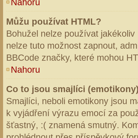
Nahoru
Můžu používat HTML?
Bohužel nelze používat jakékoliv
nelze tuto možnost zapnout, admi
BBCode značky, které mohou HT
Nahoru
Co to jsou smajlíci (emotikony
Smajlíci, neboli emotikony jsou m
k vyjádření výrazu emocí za použ
šťastný, :( znamená smutný. Kom
prohlédnout přes příspěvkový for