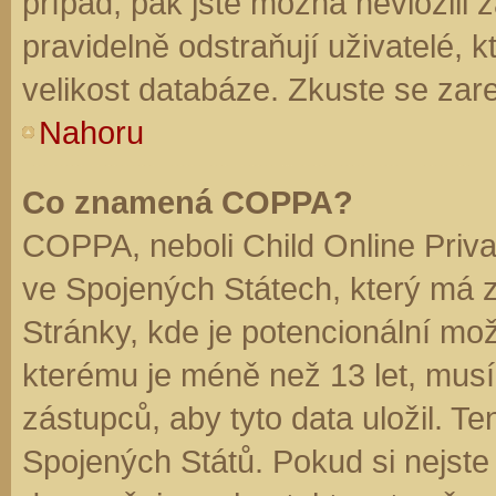
případ, pak jste možná nevložili 
pravidelně odstraňují uživatelé, k
velikost databáze. Zkuste se zare
Nahoru
Co znamená COPPA?
COPPA, neboli Child Online Priva
ve Spojených Státech, který má z
Stránky, kde je potencionální mož
kterému je méně než 13 let, mus
zástupců, aby tyto data uložil. Te
Spojených Států. Pokud si nejste jis