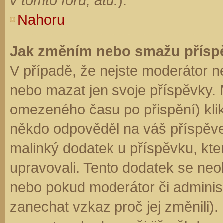
v tomto fóru, atd.
).
Nahoru
Jak změním nebo smažu přísp
V případě, že nejste moderátor n
nebo mazat jen svoje příspěvky. 
omezeného času po přispění) klik
někdo odpověděl na váš příspěve
malinký dodatek u příspěvku, kter
upravovali. Tento dodatek se neo
nebo pokud moderátor či administr
zanechat vzkaz proč jej změnili)