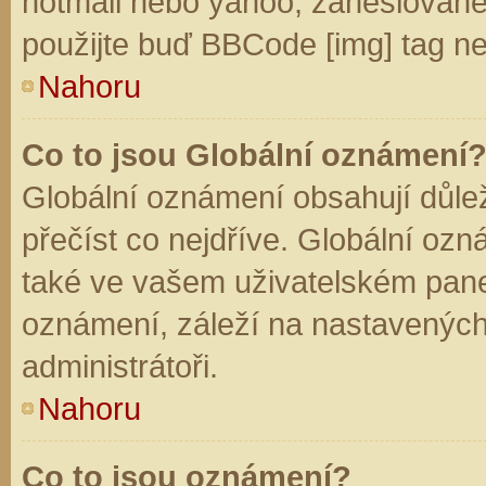
hotmail nebo yahoo, zaheslované
použijte buď BBCode [img] tag ne
Nahoru
Co to jsou Globální oznámení
Globální oznámení obsahují důleži
přečíst co nejdříve. Globální oz
také ve vašem uživatelském panelu
oznámení, záleží na nastavených
administrátoři.
Nahoru
Co to jsou oznámení?