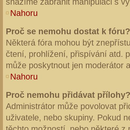
snažíme zabránit manipulaci s vý
Nahoru
Proč se nemohu dostat k fóru
Některá fóra mohou být znepříst
čtení, prohlížení, přispívání atd. 
může poskytnout jen moderátor a a
Nahoru
Proč nemohu přidávat přílohy
Administrátor může povolovat přid
uživatele, nebo skupiny. Pokud 
těchto možností, nebo některé z n