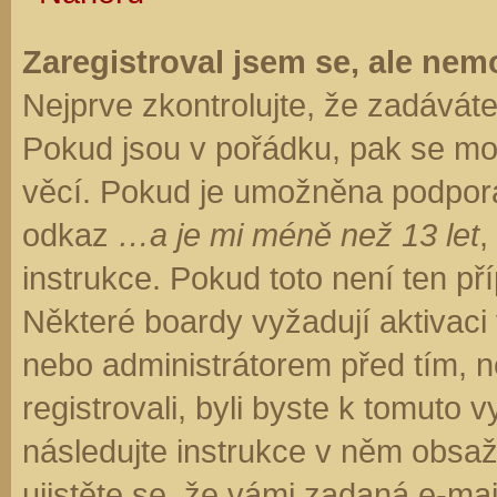
Zaregistroval jsem se, ale nemo
Nejprve zkontrolujte, že zadávát
Pokud jsou v pořádku, pak se moh
věcí. Pokud je umožněna podpora C
odkaz
…a je mi méně než 13 let
,
instrukce. Pokud toto není ten př
Některé boardy vyžadují aktivaci
nebo administrátorem před tím, ne
registrovali, byli byste k tomuto
následujte instrukce v něm obsaže
ujistěte se, že vámi zadaná e-ma