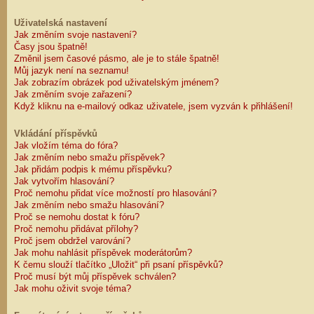
Uživatelská nastavení
Jak změním svoje nastavení?
Časy jsou špatně!
Změnil jsem časové pásmo, ale je to stále špatně!
Můj jazyk není na seznamu!
Jak zobrazím obrázek pod uživatelským jménem?
Jak změním svoje zařazení?
Když kliknu na e-mailový odkaz uživatele, jsem vyzván k přihlášení!
Vkládání příspěvků
Jak vložím téma do fóra?
Jak změním nebo smažu příspěvek?
Jak přidám podpis k mému příspěvku?
Jak vytvořím hlasování?
Proč nemohu přidat více možností pro hlasování?
Jak změním nebo smažu hlasování?
Proč se nemohu dostat k fóru?
Proč nemohu přidávat přílohy?
Proč jsem obdržel varování?
Jak mohu nahlásit příspěvek moderátorům?
K čemu slouží tlačítko „Uložit“ při psaní příspěvků?
Proč musí být můj příspěvek schválen?
Jak mohu oživit svoje téma?