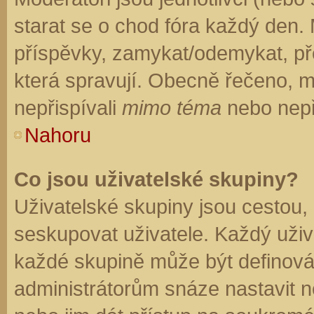
starat se o chod fóra každý den.
příspěvky, zamykat/odemykat, př
která spravují. Obecně řečeno, mo
nepřispívali
mimo téma
nebo nepři
Nahoru
Co jsou uživatelské skupiny?
Uživatelské skupiny jsou cestou,
seskupovat uživatele. Každý uživa
každé skupině může být definován
administrátorům snáze nastavit n