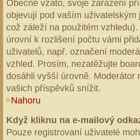
Obecně vzato, svoje zařazení př
objevují pod vaším uživatelským
což záleží na použitém vzhledu).
úrovní k rozlišení počtu vámi přid
uživatelů, např. označení moderá
vzhled. Prosím, nezatěžujte boar
dosáhli vyšší úrovně. Moderátor
vašich příspěvků snížit.
Nahoru
Když kliknu na e-mailový odkaz
Pouze registrovaní uživatelé moh