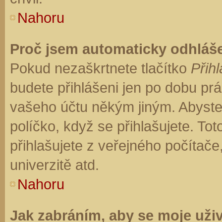
Nahoru
Proč jsem automaticky odhláš
Pokud nezaškrtnete tlačítko
Přihl
budete přihlášeni jen po dobu prá
vašeho účtu někým jiným. Abyste z
políčko, když se přihlašujete. T
přihlašujete z veřejného počítače
univerzitě atd.
Nahoru
Jak zabráním, aby se moje uži