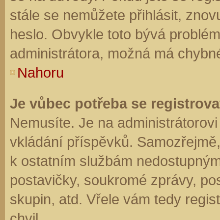
stále se nemůžete přihlásit, znov
heslo. Obvykle toto bývá problém
administrátora, možná má chybné
Nahoru
Je vůbec potřeba se registrova
Nemusíte. Je na administrátorovi f
vkládání příspěvků. Samozřejmě,
k ostatním službám nedostupným
postavičky, soukromé zprávy, posí
skupin, atd. Vřele vám tedy regis
chvil.