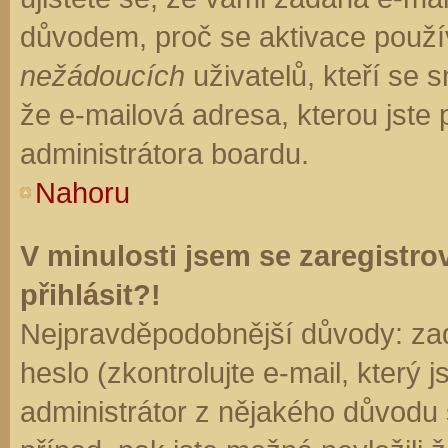
důvodem, proč se aktivace použí
nežádoucích
uživatelů, kteří se s
že e-mailová adresa, kterou jste p
administrátora boardu.
Nahoru
V minulosti jsem se zaregistr
přihlásit?!
Nejpravděpodobnější důvody: zad
heslo (zkontrolujte e-mail, který j
administrátor z nějakého důvodu 