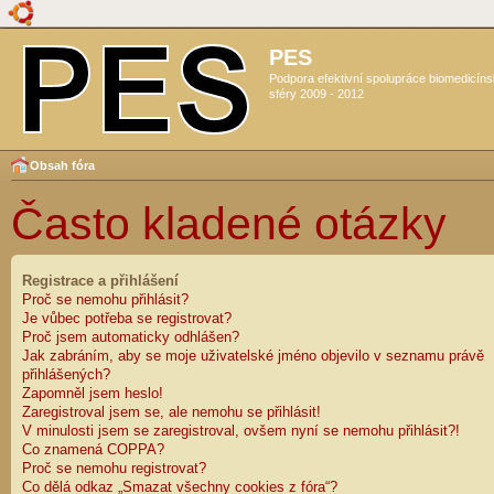
PES
Podpora efektivní spolupráce biomedicín
sféry 2009 - 2012
Obsah fóra
Často kladené otázky
Registrace a přihlášení
Proč se nemohu přihlásit?
Je vůbec potřeba se registrovat?
Proč jsem automaticky odhlášen?
Jak zabráním, aby se moje uživatelské jméno objevilo v seznamu právě
přihlášených?
Zapomněl jsem heslo!
Zaregistroval jsem se, ale nemohu se přihlásit!
V minulosti jsem se zaregistroval, ovšem nyní se nemohu přihlásit?!
Co znamená COPPA?
Proč se nemohu registrovat?
Co dělá odkaz „Smazat všechny cookies z fóra“?