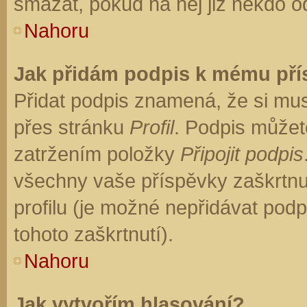
smazat, pokud na něj již někdo o
Nahoru
Jak přidám podpis k mému př
Přidat podpis znamená, že si musí
přes stránku
Profil
. Podpis můžet
zatržením položky
Připojit podpis
všechny vaše příspěvky zaškrtnu
profilu (je možné nepřidávat po
tohoto zaškrtnutí).
Nahoru
Jak vytvořím hlasování?