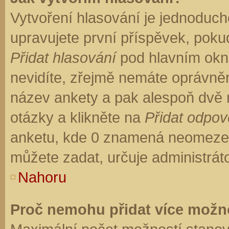
Vytvoření hlasování je jednoduch
upravujete první příspěvek, pokud
Přidat hlasování
pod hlavním okn
nevidíte, zřejmě nemáte oprávněn
název ankety a pak alespoň dvě
otázky a klikněte na
Přidat odpo
anketu, kde 0 znamená neomezen
můžete zadat, určuje administrát
Nahoru
Proč nemohu přidat více možno