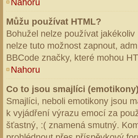
Nahoru
Můžu používat HTML?
Bohužel nelze používat jakékoliv
nelze tuto možnost zapnout, admi
BBCode značky, které mohou HT
Nahoru
Co to jsou smajlíci (emotikony
Smajlíci, neboli emotikony jsou m
k vyjádření výrazu emocí za použ
šťastný, :( znamená smutný. Kom
prohlédnout přes příspěvkový for