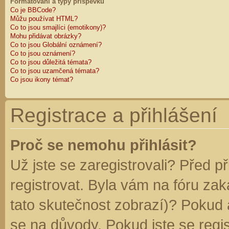
Formátování a typy příspěvků
Co je BBCode?
Můžu používat HTML?
Co to jsou smajlíci (emotikony)?
Mohu přidávat obrázky?
Co to jsou Globální oznámení?
Co to jsou oznámení?
Co to jsou důležitá témata?
Co to jsou uzamčená témata?
Co jsou ikony témat?
Registrace a přihlášení
Proč se nemohu přihlásit?
Už jste se zaregistrovali? Před p
registrovat. Byla vám na fóru za
tato skutečnost zobrazí)? Pokud a
se na důvody. Pokud jste se regist