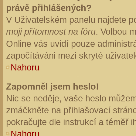
právě přihlášených?
V Uživatelském panelu najdete p
moji přítomnost na fóru
. Volbou 
Online vás uvidí pouze administrá
započítáváni mezi skryté uživatel
Nahoru
Zapomněl jsem heslo!
Nic se neděje, vaše heslo můžem
zmáčkněte na přihlašovací stránc
pokračujte dle instrukcí a téměř i
Nahoru