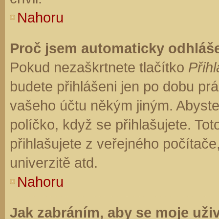
Nahoru
Proč jsem automaticky odhláš
Pokud nezaškrtnete tlačítko
Přihl
budete přihlášeni jen po dobu prá
vašeho účtu někým jiným. Abyste z
políčko, když se přihlašujete. T
přihlašujete z veřejného počítače
univerzitě atd.
Nahoru
Jak zabráním, aby se moje uži