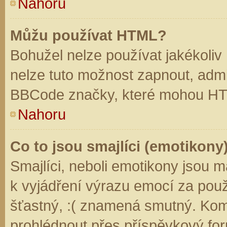
Nahoru
Můžu používat HTML?
Bohužel nelze používat jakékoliv
nelze tuto možnost zapnout, admi
BBCode značky, které mohou HT
Nahoru
Co to jsou smajlíci (emotikony
Smajlíci, neboli emotikony jsou m
k vyjádření výrazu emocí za použ
šťastný, :( znamená smutný. Kom
prohlédnout přes příspěvkový for