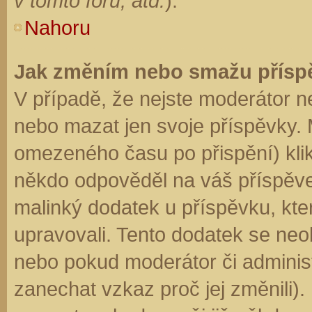
v tomto fóru, atd.
).
Nahoru
Jak změním nebo smažu přísp
V případě, že nejste moderátor n
nebo mazat jen svoje příspěvky. 
omezeného času po přispění) klik
někdo odpověděl na váš příspěve
malinký dodatek u příspěvku, kter
upravovali. Tento dodatek se neo
nebo pokud moderátor či administr
zanechat vzkaz proč jej změnili)