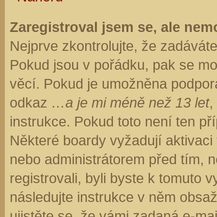
Zaregistroval jsem se, ale nemo
Nejprve zkontrolujte, že zadávát
Pokud jsou v pořádku, pak se moh
věcí. Pokud je umožněna podpora C
odkaz
…a je mi méně než 13 let
,
instrukce. Pokud toto není ten př
Některé boardy vyžadují aktivaci
nebo administrátorem před tím, ne
registrovali, byli byste k tomuto
následujte instrukce v něm obsaže
ujistěte se, že vámi zadaná e-ma