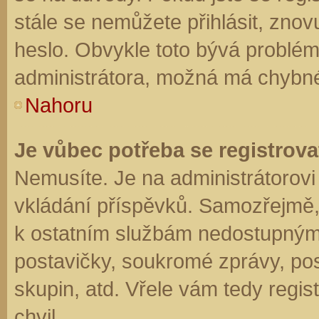
stále se nemůžete přihlásit, znov
heslo. Obvykle toto bývá problém
administrátora, možná má chybné
Nahoru
Je vůbec potřeba se registrova
Nemusíte. Je na administrátorovi f
vkládání příspěvků. Samozřejmě,
k ostatním službám nedostupným
postavičky, soukromé zprávy, posí
skupin, atd. Vřele vám tedy regis
chvil.