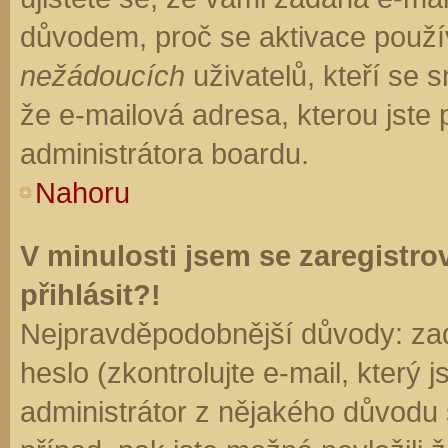
důvodem, proč se aktivace použí
nežádoucích
uživatelů, kteří se s
že e-mailová adresa, kterou jste p
administrátora boardu.
Nahoru
V minulosti jsem se zaregistr
přihlásit?!
Nejpravděpodobnější důvody: zad
heslo (zkontrolujte e-mail, který j
administrátor z nějakého důvodu 