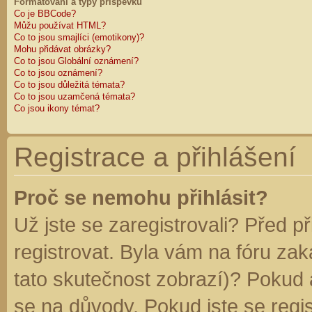
Formátování a typy příspěvků
Co je BBCode?
Můžu používat HTML?
Co to jsou smajlíci (emotikony)?
Mohu přidávat obrázky?
Co to jsou Globální oznámení?
Co to jsou oznámení?
Co to jsou důležitá témata?
Co to jsou uzamčená témata?
Co jsou ikony témat?
Registrace a přihlášení
Proč se nemohu přihlásit?
Už jste se zaregistrovali? Před p
registrovat. Byla vám na fóru za
tato skutečnost zobrazí)? Pokud a
se na důvody. Pokud jste se regist