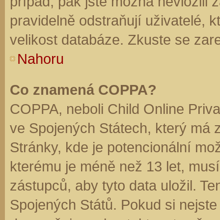
případ, pak jste možná nevložili 
pravidelně odstraňují uživatelé, k
velikost databáze. Zkuste se zare
Nahoru
Co znamená COPPA?
COPPA, neboli Child Online Priva
ve Spojených Státech, který má z
Stránky, kde je potencionální mož
kterému je méně než 13 let, mus
zástupců, aby tyto data uložil. Te
Spojených Států. Pokud si nejste jis