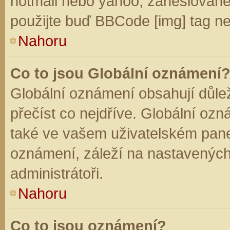
hotmail nebo yahoo, zaheslované
použijte buď BBCode [img] tag ne
Nahoru
Co to jsou Globální oznámení
Globální oznámení obsahují důleži
přečíst co nejdříve. Globální oz
také ve vašem uživatelském panelu
oznámení, záleží na nastavených
administrátoři.
Nahoru
Co to jsou oznámení?