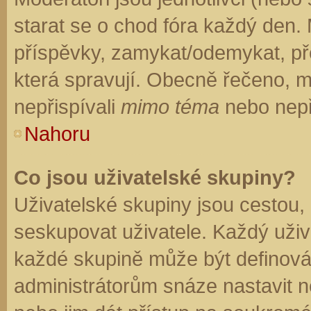
starat se o chod fóra každý den.
příspěvky, zamykat/odemykat, př
která spravují. Obecně řečeno, mo
nepřispívali
mimo téma
nebo nepři
Nahoru
Co jsou uživatelské skupiny?
Uživatelské skupiny jsou cestou,
seskupovat uživatele. Každý uživa
každé skupině může být definován
administrátorům snáze nastavit n