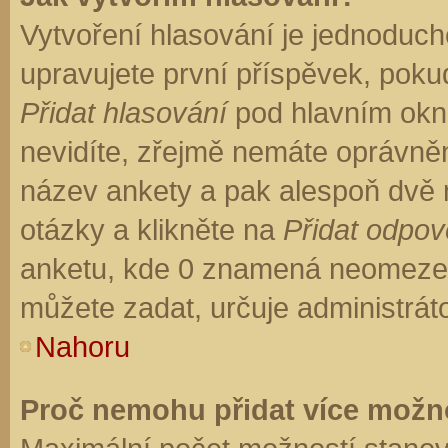
Vytvoření hlasování je jednoduch
upravujete první příspěvek, pokud
Přidat hlasování
pod hlavním okn
nevidíte, zřejmě nemáte oprávněn
název ankety a pak alespoň dvě
otázky a klikněte na
Přidat odpo
anketu, kde 0 znamená neomezen
můžete zadat, určuje administrát
Nahoru
Proč nemohu přidat více možno