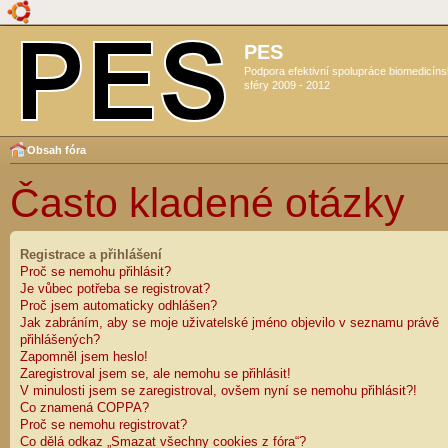
PES
Podpora efektivní spolupráce biomedicín
sféry 2009 - 2012
Obsah fóra
Často kladené otázky
Registrace a přihlášení
Proč se nemohu přihlásit?
Je vůbec potřeba se registrovat?
Proč jsem automaticky odhlášen?
Jak zabráním, aby se moje uživatelské jméno objevilo v seznamu právě
přihlášených?
Zapomněl jsem heslo!
Zaregistroval jsem se, ale nemohu se přihlásit!
V minulosti jsem se zaregistroval, ovšem nyní se nemohu přihlásit?!
Co znamená COPPA?
Proč se nemohu registrovat?
Co dělá odkaz „Smazat všechny cookies z fóra“?