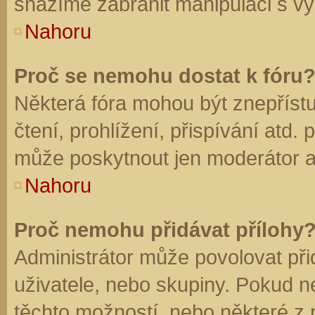
snažíme zabránit manipulaci s vý
Nahoru
Proč se nemohu dostat k fóru
Některá fóra mohou být znepříst
čtení, prohlížení, přispívání atd. 
může poskytnout jen moderátor a a
Nahoru
Proč nemohu přidávat přílohy
Administrátor může povolovat přid
uživatele, nebo skupiny. Pokud 
těchto možností, nebo některé z n