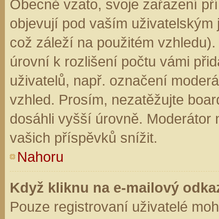
Obecně vzato, svoje zařazení př
objevují pod vaším uživatelským
což záleží na použitém vzhledu).
úrovní k rozlišení počtu vámi přid
uživatelů, např. označení moderá
vzhled. Prosím, nezatěžujte boar
dosáhli vyšší úrovně. Moderátor
vašich příspěvků snížit.
Nahoru
Když kliknu na e-mailový odkaz
Pouze registrovaní uživatelé moh