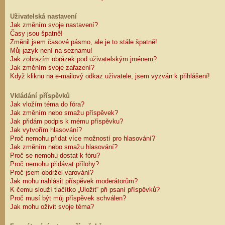
Uživatelská nastavení
Jak změním svoje nastavení?
Časy jsou špatně!
Změnil jsem časové pásmo, ale je to stále špatně!
Můj jazyk není na seznamu!
Jak zobrazím obrázek pod uživatelským jménem?
Jak změním svoje zařazení?
Když kliknu na e-mailový odkaz uživatele, jsem vyzván k přihlášení!
Vkládání příspěvků
Jak vložím téma do fóra?
Jak změním nebo smažu příspěvek?
Jak přidám podpis k mému příspěvku?
Jak vytvořím hlasování?
Proč nemohu přidat více možností pro hlasování?
Jak změním nebo smažu hlasování?
Proč se nemohu dostat k fóru?
Proč nemohu přidávat přílohy?
Proč jsem obdržel varování?
Jak mohu nahlásit příspěvek moderátorům?
K čemu slouží tlačítko „Uložit“ při psaní příspěvků?
Proč musí být můj příspěvek schválen?
Jak mohu oživit svoje téma?