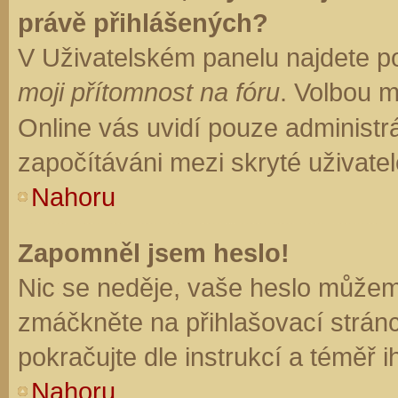
právě přihlášených?
V Uživatelském panelu najdete p
moji přítomnost na fóru
. Volbou 
Online vás uvidí pouze administrá
započítáváni mezi skryté uživatel
Nahoru
Zapomněl jsem heslo!
Nic se neděje, vaše heslo můžem
zmáčkněte na přihlašovací stránc
pokračujte dle instrukcí a téměř i
Nahoru