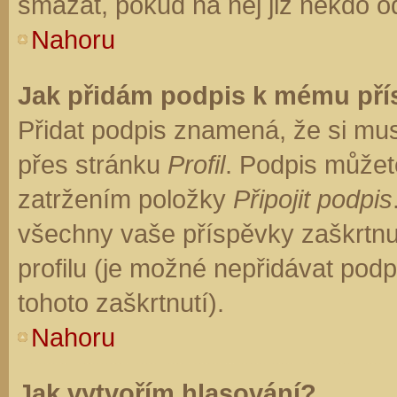
smazat, pokud na něj již někdo o
Nahoru
Jak přidám podpis k mému př
Přidat podpis znamená, že si musí
přes stránku
Profil
. Podpis můžet
zatržením položky
Připojit podpis
všechny vaše příspěvky zaškrtnu
profilu (je možné nepřidávat po
tohoto zaškrtnutí).
Nahoru
Jak vytvořím hlasování?