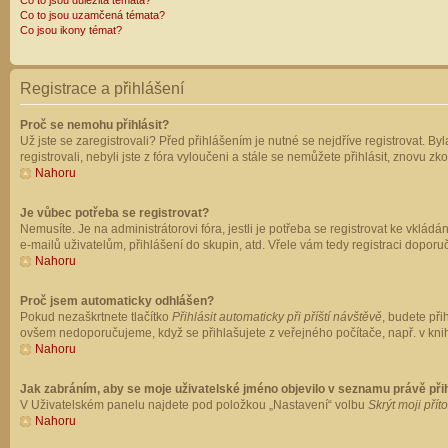
Co to jsou důležitá témata?
Co to jsou uzamčená témata?
Co jsou ikony témat?
Registrace a přihlášení
Proč se nemohu přihlásit?
Už jste se zaregistrovali? Před přihlášením je nutné se nejdříve registrovat. B
registrovali, nebyli jste z fóra vyloučeni a stále se nemůžete přihlásit, znovu
Nahoru
Je vůbec potřeba se registrovat?
Nemusíte. Je na administrátorovi fóra, jestli je potřeba se registrovat ke vk
e-mailů uživatelům, přihlášení do skupin, atd. Vřele vám tedy registraci doporu
Nahoru
Proč jsem automaticky odhlášen?
Pokud nezaškrtnete tlačítko
Přihlásit automaticky při příští návštěvě
, budete při
ovšem nedoporučujeme, když se přihlašujete z veřejného počítače, např. v knih
Nahoru
Jak zabráním, aby se moje uživatelské jméno objevilo v seznamu právě př
V Uživatelském panelu najdete pod položkou „Nastavení“ volbu
Skrýt moji přít
Nahoru