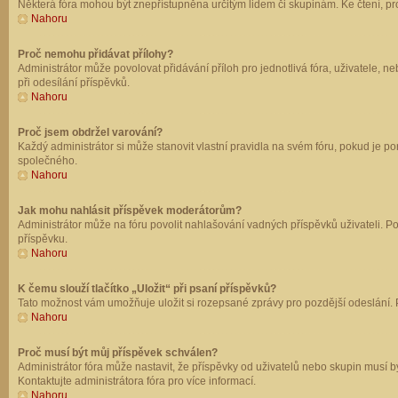
Některá fóra mohou být znepřístupněna určitým lidem či skupinám. Ke čtení, prohl
Nahoru
Proč nemohu přidávat přílohy?
Administrátor může povolovat přidávání příloh pro jednotlivá fóra, uživatele, 
při odesílání příspěvků.
Nahoru
Proč jsem obdržel varování?
Každý administrátor si může stanovit vlastní pravidla na svém fóru, pokud je 
společného.
Nahoru
Jak mohu nahlásit příspěvek moderátorům?
Administrátor může na fóru povolit nahlašování vadných příspěvků uživateli. P
příspěvku.
Nahoru
K čemu slouží tlačítko „Uložit“ při psaní příspěvků?
Tato možnost vám umožňuje uložit si rozepsané zprávy pro pozdější odeslání. Pr
Nahoru
Proč musí být můj příspěvek schválen?
Administrátor fóra může nastavit, že příspěvky od uživatelů nebo skupin musí 
Kontaktujte administrátora fóra pro více informací.
Nahoru