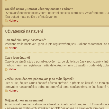
Co dělá odkaz „Smazat všechny cookies z fóra“?
„Smazat všechny cookies z fóra“ odstraní cookies, které jsou vytvořené phpBB a
fóra pokud máte potíže s přihlašováním.
Nahoru
Uživatelská nastavení
Jak změním svoje nastavení?
Všechna vaše nastavení (pokud jste registrováni) jsou uložena v databázi. Ke 
Nahoru
Časy jsou špatně!
Časy jsou téměř vždy v pořádku, ovšem to, co vidíte jsou časy zobrazené v jin
mohou měnit jen registrovaní uživatelé. Anonymním uživatelům bude vždy zobr
Nahoru
Změnil jsem časové pásmo, ale je to stále špatně!
Jste si jisti, že jste zadali časové pásmo správně, a přesto se čas liší od to
správném nastavení čas pořád neodpovídá tomu současnému, je čas špatně na
Nahoru
Můj jazyk není na seznamu!
Administrátor nenainstaloval vaši lokalizaci nebo nikdo nepřeložil fórum do va
k nalezení na webových stránkách phpBB (viz odkaz na stránkách fóra dole).