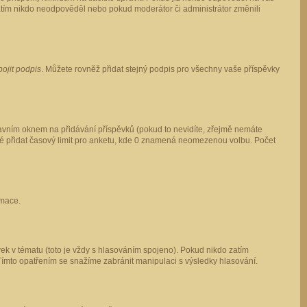
 zatím nikdo neodpověděl nebo pokud moderátor či administrátor změnili
pojit podpis
. Můžete rovněž přidat stejný podpis pro všechny vaše příspěvky
vním oknem na přidávání příspěvků (pokud to nevidíte, zřejmě nemáte
ké přidat časový limit pro anketu, kde 0 znamená neomezenou volbu. Počet
rmace.
ek v tématu (toto je vždy s hlasováním spojeno). Pokud nikdo zatím
Tímto opatřením se snažíme zabránit manipulaci s výsledky hlasování.