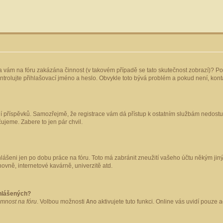
yla vám na fóru zakázána činnost (v takovém případě se tato skutečnost zobrazí)? Po
 zkontrolujte přihlašovací jméno a heslo. Obvykle toto bývá problém a pokud není, ko
ládání příspěvků. Samozřejmě, že registrace vám dá přístup k ostatním službám nedo
čujeme. Zabere to jen pár chvil.
hlášeni jen po dobu práce na fóru. Toto má zabránit zneužití vašeho účtu někým jiným.
ovně, internetové kavárně, univerzitě atd.
ihlášených?
omnost na fóru
. Volbou možnosti
Ano
aktivujete tuto funkci. Online vás uvidí pouze 