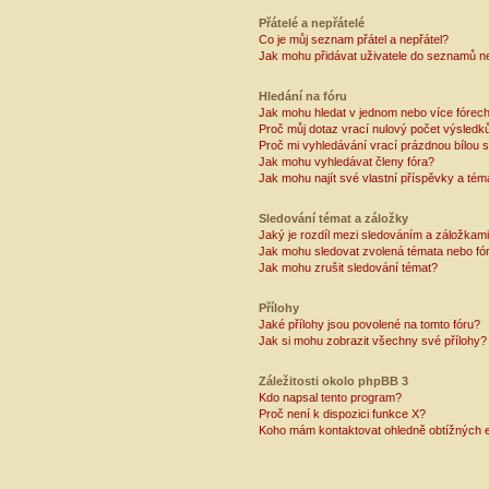
Přátelé a nepřátelé
Co je můj seznam přátel a nepřátel?
Jak mohu přidávat uživatele do seznamů ne
Hledání na fóru
Jak mohu hledat v jednom nebo více fórec
Proč můj dotaz vrací nulový počet výsledk
Proč mi vyhledávání vrací prázdnou bílou s
Jak mohu vyhledávat členy fóra?
Jak mohu najít své vlastní příspěvky a tém
Sledování témat a záložky
Jaký je rozdíl mezi sledováním a záložkam
Jak mohu sledovat zvolená témata nebo fó
Jak mohu zrušit sledování témat?
Přílohy
Jaké přílohy jsou povolené na tomto fóru?
Jak si mohu zobrazit všechny své přílohy?
Záležitosti okolo phpBB 3
Kdo napsal tento program?
Proč není k dispozici funkce X?
Koho mám kontaktovat ohledně obtížných e-