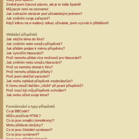
Změnil jsem časové pásmo, ale je to stále špatně!
Můj jazyk není na seznamu!
Jak zobrazím obrázek pod uživatelským jménem?
Jak změním svoje zařazení?
Když kliknu na e-mailový odkaz uživatele, jsem vyzván k přihlášení!
Vkládání příspěvků
Jak vložím téma do fóra?
Jak změním nebo smažu příspěvek?
Jak přidám podpis k mému příspěvku?
Jak vytvořím hlasování?
Proč nemohu přidat více možností pro hlasování?
Jak změním nebo smažu hlasování?
Proč se nemohu dostat k fóru?
Proč nemohu přidávat přílohy?
Proč jsem obdržel varování?
Jak mohu nahlásit příspěvek moderátorům?
K čemu slouží tlačítko „Uložit“ při psaní příspěvků?
Proč musí být můj příspěvek schválen?
Jak mohu oživit svoje téma?
Formátování a typy příspěvků
Co je BBCode?
Můžu používat HTML?
Co to jsou smajlíci (emotikony)?
Mohu přidávat obrázky?
Co to jsou Globální oznámení?
Co to jsou oznámení?