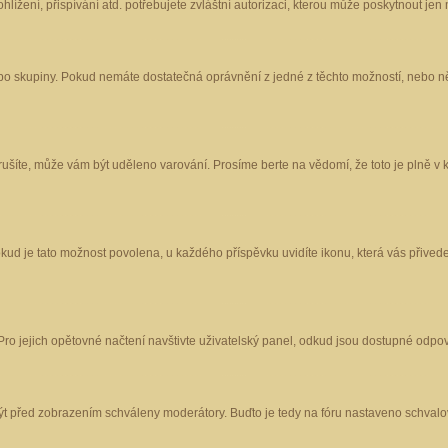
ížení, přispívání atd. potřebujete zvláštní autorizaci, kterou může poskytnout jen m
nebo skupiny. Pokud nemáte dostatečná oprávnění z jedné z těchto možností, nebo ně
porušíte, může vám být uděleno varování. Prosíme berte na vědomí, že toto je plně
okud je tato možnost povolena, u každého příspěvku uvidíte ikonu, která vás přived
o jejich opětovné načtení navštivte uživatelský panel, odkud jsou dostupné odpoví
být před zobrazením schváleny moderátory. Buďto je tedy na fóru nastaveno schvalov