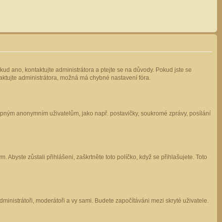
kud ano, kontaktujte administrátora a ptejte se na důvody. Pokud jste se
ntaktujte administrátora, možná má chybné nastavení fóra.
stupným anonymním uživatelům, jako např. postavičky, soukromé zprávy, posílání
 Abyste zůstali přihlášeni, zaškrtněte toto políčko, když se přihlašujete. Toto
administrátoři, moderátoři a vy sami. Budete započítáváni mezi skryté uživatele.