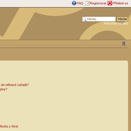
FAQ
Registrovat
Přihlásit se
Pokročilé hledání
 do některé zařadit?
piny?
ěkoho z fóra!