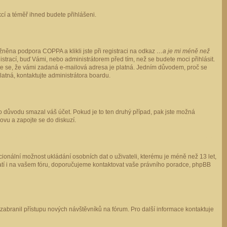
ukcí a téměř ihned budete přihlášeni.
něna podpora COPPA a klikli jste při registraci na odkaz
…a je mi méně než
istrací, buď Vámi, nebo administrátorem před tím, než se budete moci přihlásit.
stěte se, že vámi zadaná e-mailová adresa je platná. Jedním důvodem, proč se
 platná, kontaktujte administrátora boardu.
ho důvodu smazal váš účet. Pokud je to ten druhý případ, pak jste možná
novu a zapojte se do diskuzí.
cionální možnost ukládání osobních dat o uživateli, kterému je méně než 13 let,
o platí i na vašem fóru, doporučujeme kontaktovat vaše právního poradce, phpBB
y zabranil přístupu nových návštěvníků na fórum. Pro další informace kontaktuje