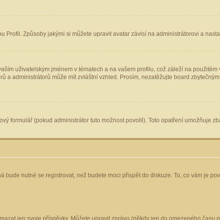
Profil. Způsoby jakými si můžete upravit avatar závisí na administrátorovi a nast
aším uživatelským jménem v tématech a na vašem profilu, což záleží na použitém v
torů a administrátorů může mít zvláštní vzhled. Prosím, nezatěžujte board zbytečným
vý formulář (pokud administrátor tuto možnost povolil). Toto opatření umožňuje zba
á bude nutné se registrovat, než budete moci přispět do diskuze. To, co vám je po
mazat jen svoje příspěvky. Můžete upravit zprávu (někdy jen do omezeného času po 