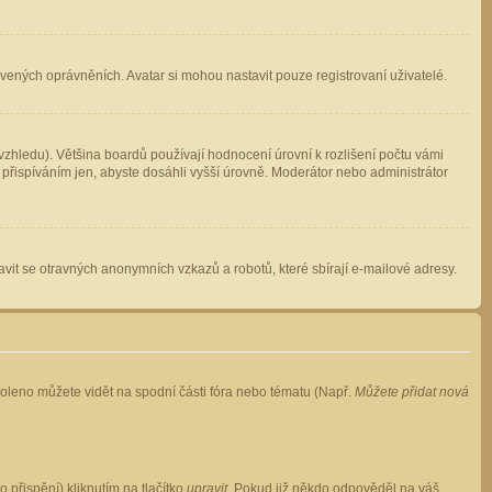
avených oprávněních. Avatar si mohou nastavit pouze registrovaní uživatelé.
zhledu). Většina boardů používají hodnocení úrovní k rozlišení počtu vámi
 přispíváním jen, abyste dosáhli vyšší úrovně. Moderátor nebo administrátor
vit se otravných anonymních vzkazů a robotů, které sbírají e-mailové adresy.
voleno můžete vidět na spodní části fóra nebo tématu (Např.
Můžete přidat nová
přispění) kliknutím na tlačítko
upravit
. Pokud již někdo odpověděl na váš