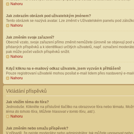
Nahoru
Jak zobrazím obrázek pod uživatelským jménem?
Tento obrázek se nazývá avatar. Lze změnit v Uživatelském panelu pod záložkou 
Nahoru
Jak změním svoje zařazení?
Obecně vzato, svoje zařazení přímo změnit nemůžete (úrovně se objevují pod v
přidaných příspěvků a k identifikaci určitých uživatelů, např. označení moderá
pak může počet vašich příspěvků snížit.
Nahoru
Když kliknu na e-mailový odkaz uživatele, jsem vyzván k přihlášení!
Pouze registrovaní uživatelé mohou posílat e-mail lidem přes nastavený e-mailo
Nahoru
Vkládání příspěvků
Jak vložím téma do fóra?
Jednoduše. Klikněte na příslušné tlačítko na obrazovce fóra nebo tématu. Možn
téma do tohoto fóra, Můžete hlasovat v tomto fóru, atd.
).
Nahoru
Jak změním nebo smažu příspěvek?
V případě, že nejste moderátor nebo administrátor, tak můžete upravovat nebo 