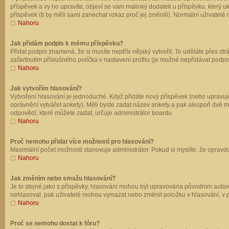
příspěvek a vy ho upravíte, objeví se vám malinký dodatek u příspěvku, který u
příspěvek (ti by měli sami zanechat vzkaz proč jej změnili). Normální uživate
Nahoru
Jak přidám podpis k mému příspěvku?
Přidat podpis znamená, že si musíte nejdřív nějaký vytvořit. To uděláte přes st
zaškrtnutím příslušného políčka v nastavení profilu (je možné nepřidávat podp
Nahoru
Jak vytvořím hlasování?
Vytvoření hlasování je jednoduché. Když přidáte nový příspěvek (nebo upravuje
oprávnění vytvářet ankety). Měli byste zadat název ankety a pak alespoň dvě 
odpovědí, které můžete zadat, určuje administrátor boardu.
Nahoru
Proč nemohu přidat více možností pro hlasování?
Maximální počet možností stanovuje administrátor. Pokud si myslíte, že opravdu
Nahoru
Jak změním nebo smažu hlasování?
Je to stejné jako s příspěvky, hlasování mohou být upravována původním autor
nehlasoval, pak uživatelé mohou vymazat nebo změnit položku v hlasování, v př
Nahoru
Proč se nemohu dostat k fóru?