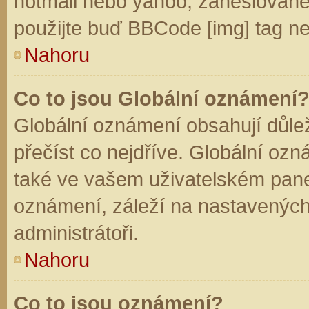
hotmail nebo yahoo, zaheslované
použijte buď BBCode [img] tag ne
Nahoru
Co to jsou Globální oznámení
Globální oznámení obsahují důleži
přečíst co nejdříve. Globální oz
také ve vašem uživatelském panelu
oznámení, záleží na nastavených
administrátoři.
Nahoru
Co to jsou oznámení?