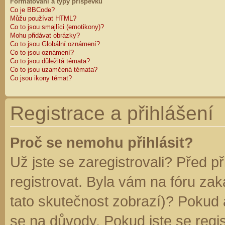
Formátování a typy příspěvků
Co je BBCode?
Můžu používat HTML?
Co to jsou smajlíci (emotikony)?
Mohu přidávat obrázky?
Co to jsou Globální oznámení?
Co to jsou oznámení?
Co to jsou důležitá témata?
Co to jsou uzamčená témata?
Co jsou ikony témat?
Registrace a přihlášení
Proč se nemohu přihlásit?
Už jste se zaregistrovali? Před p
registrovat. Byla vám na fóru za
tato skutečnost zobrazí)? Pokud a
se na důvody. Pokud jste se regist