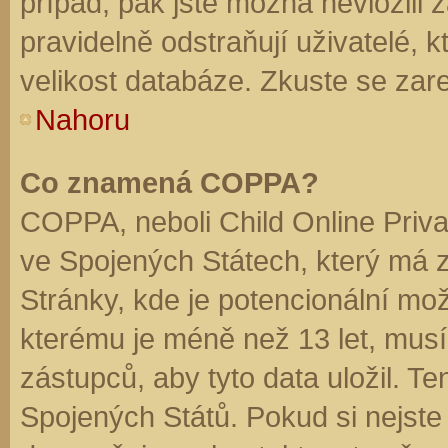
případ, pak jste možná nevložili 
pravidelně odstraňují uživatelé, k
velikost databáze. Zkuste se zare
Nahoru
Co znamená COPPA?
COPPA, neboli Child Online Priva
ve Spojených Státech, který má z
Stránky, kde je potencionální mož
kterému je méně než 13 let, mus
zástupců, aby tyto data uložil. Te
Spojených Států. Pokud si nejste jis