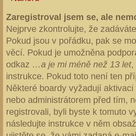
Zaregistroval jsem se, ale nemo
Nejprve zkontrolujte, že zadávát
Pokud jsou v pořádku, pak se moh
věcí. Pokud je umožněna podpora C
odkaz
…a je mi méně než 13 let
,
instrukce. Pokud toto není ten př
Některé boardy vyžadují aktivaci
nebo administrátorem před tím, ne
registrovali, byli byste k tomuto
následujte instrukce v něm obsaže
ujistěte se, že vámi zadaná e-ma