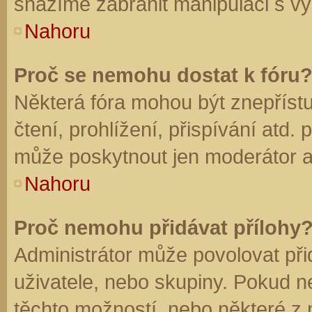
snažíme zabránit manipulaci s vý
Nahoru
Proč se nemohu dostat k fóru
Některá fóra mohou být znepříst
čtení, prohlížení, přispívání atd. 
může poskytnout jen moderátor a a
Nahoru
Proč nemohu přidávat přílohy
Administrátor může povolovat přid
uživatele, nebo skupiny. Pokud 
těchto možností, nebo některé z n