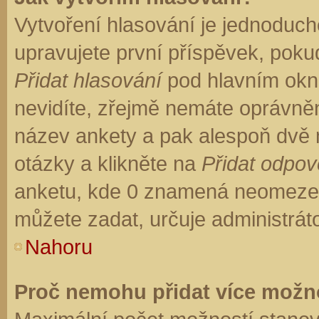
Vytvoření hlasování je jednoduch
upravujete první příspěvek, pokud
Přidat hlasování
pod hlavním okn
nevidíte, zřejmě nemáte oprávněn
název ankety a pak alespoň dvě
otázky a klikněte na
Přidat odpo
anketu, kde 0 znamená neomezen
můžete zadat, určuje administrát
Nahoru
Proč nemohu přidat více možno