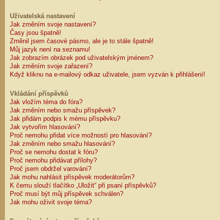
Uživatelská nastavení
Jak změním svoje nastavení?
Časy jsou špatně!
Změnil jsem časové pásmo, ale je to stále špatně!
Můj jazyk není na seznamu!
Jak zobrazím obrázek pod uživatelským jménem?
Jak změním svoje zařazení?
Když kliknu na e-mailový odkaz uživatele, jsem vyzván k přihlášení!
Vkládání příspěvků
Jak vložím téma do fóra?
Jak změním nebo smažu příspěvek?
Jak přidám podpis k mému příspěvku?
Jak vytvořím hlasování?
Proč nemohu přidat více možností pro hlasování?
Jak změním nebo smažu hlasování?
Proč se nemohu dostat k fóru?
Proč nemohu přidávat přílohy?
Proč jsem obdržel varování?
Jak mohu nahlásit příspěvek moderátorům?
K čemu slouží tlačítko „Uložit“ při psaní příspěvků?
Proč musí být můj příspěvek schválen?
Jak mohu oživit svoje téma?