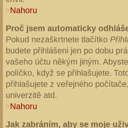
Nahoru
Proč jsem automaticky odhláš
Pokud nezaškrtnete tlačítko
Přihl
budete přihlášeni jen po dobu prá
vašeho účtu někým jiným. Abyste z
políčko, když se přihlašujete. T
přihlašujete z veřejného počítače
univerzitě atd.
Nahoru
Jak zabráním, aby se moje uži