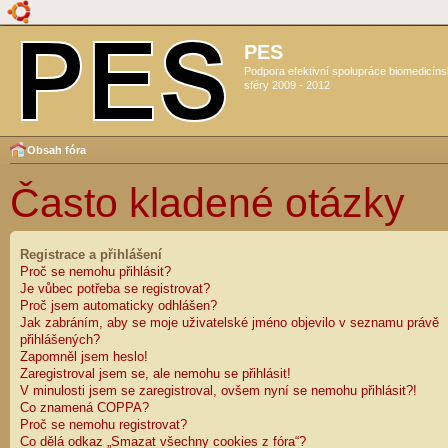
PES
Podpora efektivní spolupráce biomedicín
sféry 2009 - 2012
Obsah fóra
Často kladené otázky
Registrace a přihlášení
Proč se nemohu přihlásit?
Je vůbec potřeba se registrovat?
Proč jsem automaticky odhlášen?
Jak zabráním, aby se moje uživatelské jméno objevilo v seznamu právě
přihlášených?
Zapomněl jsem heslo!
Zaregistroval jsem se, ale nemohu se přihlásit!
V minulosti jsem se zaregistroval, ovšem nyní se nemohu přihlásit?!
Co znamená COPPA?
Proč se nemohu registrovat?
Co dělá odkaz „Smazat všechny cookies z fóra“?