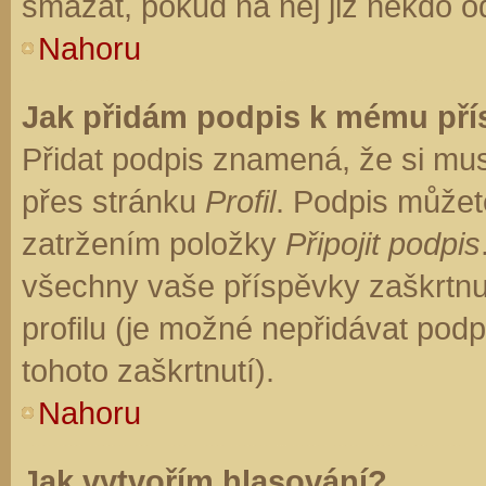
smazat, pokud na něj již někdo o
Nahoru
Jak přidám podpis k mému př
Přidat podpis znamená, že si musí
přes stránku
Profil
. Podpis můžet
zatržením položky
Připojit podpis
všechny vaše příspěvky zaškrtnu
profilu (je možné nepřidávat po
tohoto zaškrtnutí).
Nahoru
Jak vytvořím hlasování?