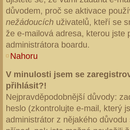
důvodem, proč se aktivace použí
nežádoucích
uživatelů, kteří se s
že e-mailová adresa, kterou jste p
administrátora boardu.
Nahoru
V minulosti jsem se zaregistr
přihlásit?!
Nejpravděpodobnější důvody: zad
heslo (zkontrolujte e-mail, který j
administrátor z nějakého důvodu 