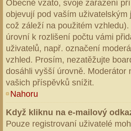
Obecně vzato, svoje zařazení př
objevují pod vaším uživatelským
což záleží na použitém vzhledu).
úrovní k rozlišení počtu vámi přid
uživatelů, např. označení moderá
vzhled. Prosím, nezatěžujte boar
dosáhli vyšší úrovně. Moderátor
vašich příspěvků snížit.
Nahoru
Když kliknu na e-mailový odkaz
Pouze registrovaní uživatelé moh