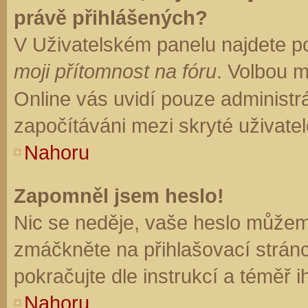
právě přihlášených?
V Uživatelském panelu najdete p
moji přítomnost na fóru
. Volbou 
Online vás uvidí pouze administrá
započítáváni mezi skryté uživatel
Nahoru
Zapomněl jsem heslo!
Nic se neděje, vaše heslo můžem
zmáčkněte na přihlašovací stránc
pokračujte dle instrukcí a téměř i
Nahoru