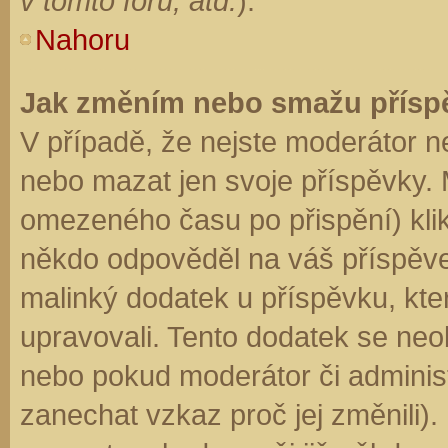
v tomto fóru, atd.
).
Nahoru
Jak změním nebo smažu přísp
V případě, že nejste moderátor n
nebo mazat jen svoje příspěvky. 
omezeného času po přispění) klik
někdo odpověděl na váš příspěve
malinký dodatek u příspěvku, kter
upravovali. Tento dodatek se neo
nebo pokud moderátor či administr
zanechat vzkaz proč jej změnili)