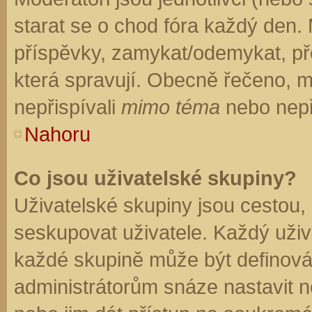
starat se o chod fóra každý den.
příspěvky, zamykat/odemykat, př
která spravují. Obecně řečeno, mo
nepřispívali
mimo téma
nebo nepři
Nahoru
Co jsou uživatelské skupiny?
Uživatelské skupiny jsou cestou,
seskupovat uživatele. Každý uživa
každé skupině může být definován
administrátorům snáze nastavit n