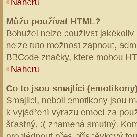
Nahoru
Můžu používat HTML?
Bohužel nelze používat jakékoliv
nelze tuto možnost zapnout, admi
BBCode značky, které mohou HT
Nahoru
Co to jsou smajlíci (emotikony
Smajlíci, neboli emotikony jsou m
k vyjádření výrazu emocí za použ
šťastný, :( znamená smutný. Kom
prohlédnout přes příspěvkový for