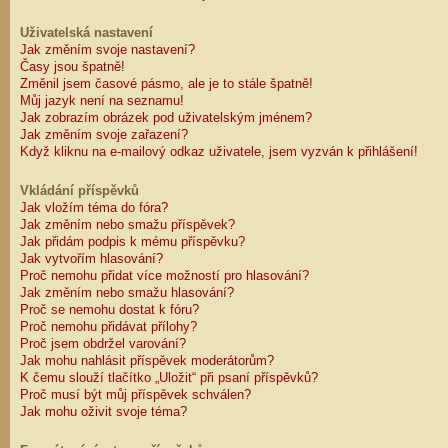
Uživatelská nastavení
Jak změním svoje nastavení?
Časy jsou špatně!
Změnil jsem časové pásmo, ale je to stále špatně!
Můj jazyk není na seznamu!
Jak zobrazím obrázek pod uživatelským jménem?
Jak změním svoje zařazení?
Když kliknu na e-mailový odkaz uživatele, jsem vyzván k přihlášení!
Vkládání příspěvků
Jak vložím téma do fóra?
Jak změním nebo smažu příspěvek?
Jak přidám podpis k mému příspěvku?
Jak vytvořím hlasování?
Proč nemohu přidat více možností pro hlasování?
Jak změním nebo smažu hlasování?
Proč se nemohu dostat k fóru?
Proč nemohu přidávat přílohy?
Proč jsem obdržel varování?
Jak mohu nahlásit příspěvek moderátorům?
K čemu slouží tlačítko „Uložit“ při psaní příspěvků?
Proč musí být můj příspěvek schválen?
Jak mohu oživit svoje téma?