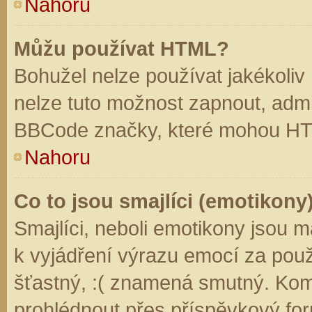
Nahoru
Můžu používat HTML?
Bohužel nelze používat jakékoliv
nelze tuto možnost zapnout, admi
BBCode značky, které mohou HT
Nahoru
Co to jsou smajlíci (emotikony
Smajlíci, neboli emotikony jsou m
k vyjádření výrazu emocí za použ
šťastný, :( znamená smutný. Kom
prohlédnout přes příspěvkový for