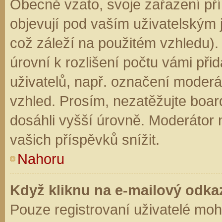
Obecně vzato, svoje zařazení př
objevují pod vaším uživatelským
což záleží na použitém vzhledu).
úrovní k rozlišení počtu vámi přid
uživatelů, např. označení moderá
vzhled. Prosím, nezatěžujte boar
dosáhli vyšší úrovně. Moderátor
vašich příspěvků snížit.
Nahoru
Když kliknu na e-mailový odkaz
Pouze registrovaní uživatelé moh