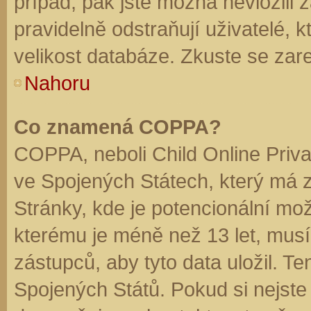
případ, pak jste možná nevložili 
pravidelně odstraňují uživatelé, k
velikost databáze. Zkuste se zare
Nahoru
Co znamená COPPA?
COPPA, neboli Child Online Priva
ve Spojených Státech, který má z
Stránky, kde je potencionální mož
kterému je méně než 13 let, mus
zástupců, aby tyto data uložil. Te
Spojených Států. Pokud si nejste jis