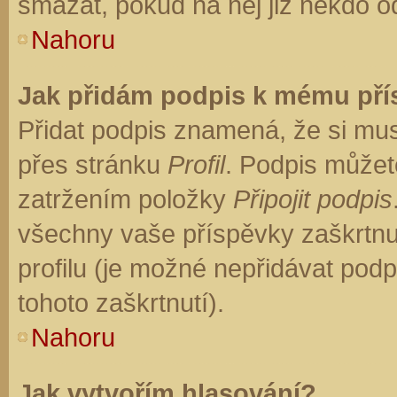
smazat, pokud na něj již někdo o
Nahoru
Jak přidám podpis k mému př
Přidat podpis znamená, že si musí
přes stránku
Profil
. Podpis můžet
zatržením položky
Připojit podpis
všechny vaše příspěvky zaškrtnu
profilu (je možné nepřidávat po
tohoto zaškrtnutí).
Nahoru
Jak vytvořím hlasování?