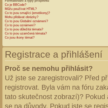
Formátování a typy příspěvků
Co je BBCode?
Můžu používat HTML?
Co to jsou smajlíci (emotikony)?
Mohu přidávat obrázky?
Co to jsou Globální oznámení?
Co to jsou oznámení?
Co to jsou důležitá témata?
Co to jsou uzamčená témata?
Co jsou ikony témat?
Registrace a přihlášení
Proč se nemohu přihlásit?
Už jste se zaregistrovali? Před p
registrovat. Byla vám na fóru za
tato skutečnost zobrazí)? Pokud a
se na důvody. Pokud jste se regist