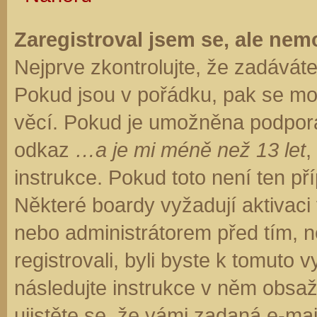
Zaregistroval jsem se, ale nemo
Nejprve zkontrolujte, že zadávát
Pokud jsou v pořádku, pak se moh
věcí. Pokud je umožněna podpora C
odkaz
…a je mi méně než 13 let
,
instrukce. Pokud toto není ten př
Některé boardy vyžadují aktivaci
nebo administrátorem před tím, ne
registrovali, byli byste k tomuto
následujte instrukce v něm obsaže
ujistěte se, že vámi zadaná e-ma