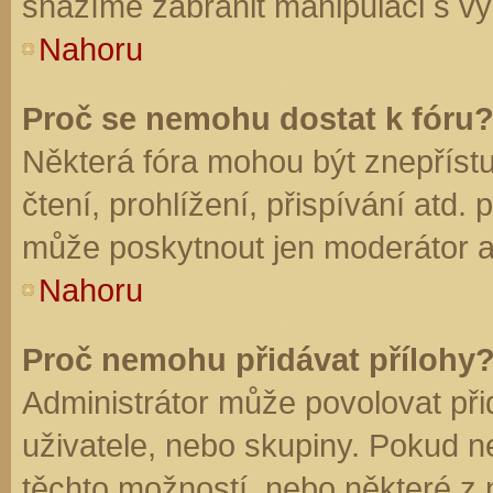
snažíme zabránit manipulaci s vý
Nahoru
Proč se nemohu dostat k fóru
Některá fóra mohou být znepříst
čtení, prohlížení, přispívání atd. 
může poskytnout jen moderátor a a
Nahoru
Proč nemohu přidávat přílohy
Administrátor může povolovat přid
uživatele, nebo skupiny. Pokud 
těchto možností, nebo některé z n