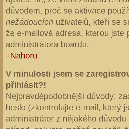
důvodem, proč se aktivace použí
nežádoucích
uživatelů, kteří se s
že e-mailová adresa, kterou jste p
administrátora boardu.
Nahoru
V minulosti jsem se zaregistr
přihlásit?!
Nejpravděpodobnější důvody: zad
heslo (zkontrolujte e-mail, který j
administrátor z nějakého důvodu 