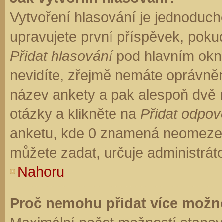
Vytvoření hlasování je jednoduch
upravujete první příspěvek, pokud
Přidat hlasování
pod hlavním okn
nevidíte, zřejmě nemáte oprávněn
název ankety a pak alespoň dvě
otázky a klikněte na
Přidat odpo
anketu, kde 0 znamená neomezen
můžete zadat, určuje administrát
Nahoru
Proč nemohu přidat více možno