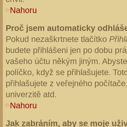
Nahoru
Proč jsem automaticky odhláš
Pokud nezaškrtnete tlačítko
Přihl
budete přihlášeni jen po dobu prá
vašeho účtu někým jiným. Abyste z
políčko, když se přihlašujete. T
přihlašujete z veřejného počítače
univerzitě atd.
Nahoru
Jak zabráním, aby se moje uži