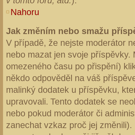
v tomto fóru, atd.
).
Nahoru
Jak změním nebo smažu přísp
V případě, že nejste moderátor n
nebo mazat jen svoje příspěvky. 
omezeného času po přispění) klik
někdo odpověděl na váš příspěve
malinký dodatek u příspěvku, kter
upravovali. Tento dodatek se neo
nebo pokud moderátor či administr
zanechat vzkaz proč jej změnili)