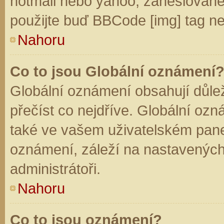
hotmail nebo yahoo, zaheslované
použijte buď BBCode [img] tag ne
Nahoru
Co to jsou Globální oznámení
Globální oznámení obsahují důleži
přečíst co nejdříve. Globální oz
také ve vašem uživatelském panelu
oznámení, záleží na nastavených
administrátoři.
Nahoru
Co to jsou oznámení?