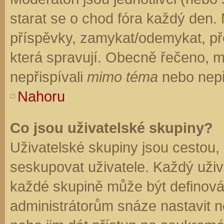
starat se o chod fóra každý den.
příspěvky, zamykat/odemykat, př
která spravují. Obecně řečeno, mo
nepřispívali
mimo téma
nebo nepři
Nahoru
Co jsou uživatelské skupiny?
Uživatelské skupiny jsou cestou,
seskupovat uživatele. Každý uživa
každé skupině může být definován
administrátorům snáze nastavit n