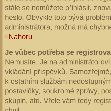
stále se nemůžete přihlásit, znov
heslo. Obvykle toto bývá problém
administrátora, možná má chybné
Nahoru
Je vůbec potřeba se registrova
Nemusíte. Je na administrátorovi f
vkládání příspěvků. Samozřejmě,
k ostatním službám nedostupným
postavičky, soukromé zprávy, posí
skupin, atd. Vřele vám tedy regis
chvil.