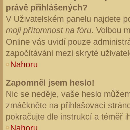
právě přihlášených?
V Uživatelském panelu najdete p
moji přítomnost na fóru
. Volbou 
Online vás uvidí pouze administrá
započítáváni mezi skryté uživatel
Nahoru
Zapomněl jsem heslo!
Nic se neděje, vaše heslo můžem
zmáčkněte na přihlašovací stránc
pokračujte dle instrukcí a téměř i
Nahoru