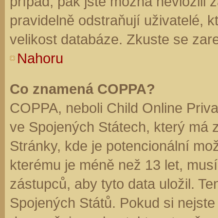
případ, pak jste možná nevložili 
pravidelně odstraňují uživatelé, k
velikost databáze. Zkuste se zare
Nahoru
Co znamená COPPA?
COPPA, neboli Child Online Priva
ve Spojených Státech, který má z
Stránky, kde je potencionální mož
kterému je méně než 13 let, mus
zástupců, aby tyto data uložil. Te
Spojených Států. Pokud si nejste jis