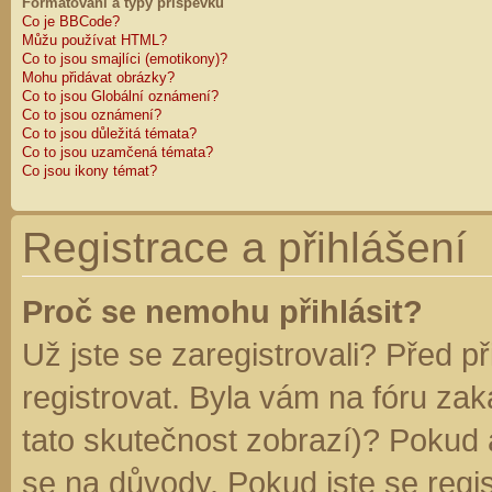
Formátování a typy příspěvků
Co je BBCode?
Můžu používat HTML?
Co to jsou smajlíci (emotikony)?
Mohu přidávat obrázky?
Co to jsou Globální oznámení?
Co to jsou oznámení?
Co to jsou důležitá témata?
Co to jsou uzamčená témata?
Co jsou ikony témat?
Registrace a přihlášení
Proč se nemohu přihlásit?
Už jste se zaregistrovali? Před p
registrovat. Byla vám na fóru za
tato skutečnost zobrazí)? Pokud a
se na důvody. Pokud jste se regist