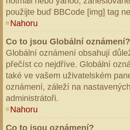
hotmail nebo yahoo, zaheslované
použijte buď BBCode [img] tag ne
Nahoru
Co to jsou Globální oznámení
Globální oznámení obsahují důleži
přečíst co nejdříve. Globální oz
také ve vašem uživatelském panelu
oznámení, záleží na nastavených
administrátoři.
Nahoru
Co to jsou oznámení?