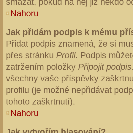
smazat, pokud na něj již někdo o
Nahoru
Jak přidám podpis k mému př
Přidat podpis znamená, že si musí
přes stránku
Profil
. Podpis můžet
zatržením položky
Připojit podpis
všechny vaše příspěvky zaškrtnu
profilu (je možné nepřidávat po
tohoto zaškrtnutí).
Nahoru
Jak vytvořím hlasování?