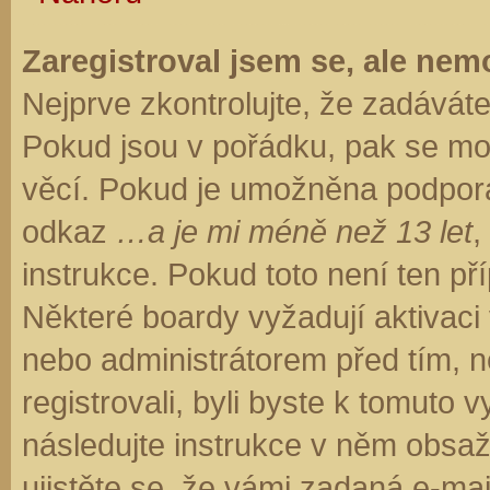
Zaregistroval jsem se, ale nemo
Nejprve zkontrolujte, že zadávát
Pokud jsou v pořádku, pak se moh
věcí. Pokud je umožněna podpora C
odkaz
…a je mi méně než 13 let
,
instrukce. Pokud toto není ten př
Některé boardy vyžadují aktivaci
nebo administrátorem před tím, ne
registrovali, byli byste k tomuto
následujte instrukce v něm obsaže
ujistěte se, že vámi zadaná e-ma