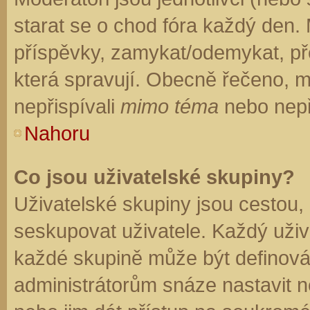
starat se o chod fóra každý den.
příspěvky, zamykat/odemykat, př
která spravují. Obecně řečeno, mo
nepřispívali
mimo téma
nebo nepři
Nahoru
Co jsou uživatelské skupiny?
Uživatelské skupiny jsou cestou,
seskupovat uživatele. Každý uživa
každé skupině může být definován
administrátorům snáze nastavit n