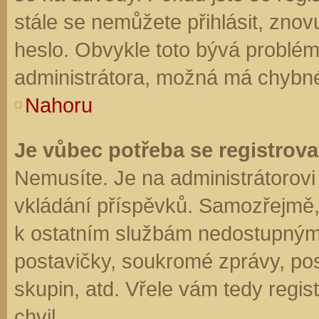
stále se nemůžete přihlásit, znov
heslo. Obvykle toto bývá problém
administrátora, možná má chybné
Nahoru
Je vůbec potřeba se registrova
Nemusíte. Je na administrátorovi f
vkládání příspěvků. Samozřejmě,
k ostatním službám nedostupným
postavičky, soukromé zprávy, posí
skupin, atd. Vřele vám tedy regis
chvil.