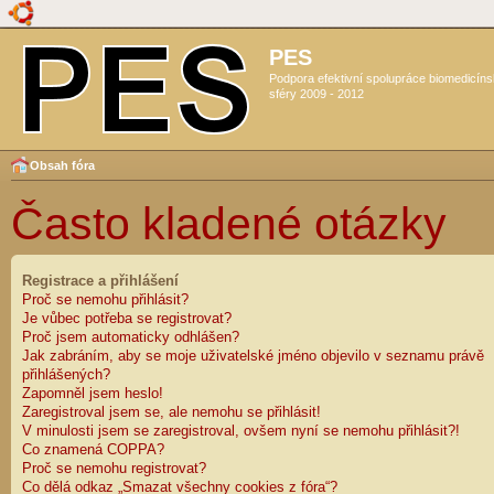
PES
Podpora efektivní spolupráce biomedicín
sféry 2009 - 2012
Obsah fóra
Často kladené otázky
Registrace a přihlášení
Proč se nemohu přihlásit?
Je vůbec potřeba se registrovat?
Proč jsem automaticky odhlášen?
Jak zabráním, aby se moje uživatelské jméno objevilo v seznamu právě
přihlášených?
Zapomněl jsem heslo!
Zaregistroval jsem se, ale nemohu se přihlásit!
V minulosti jsem se zaregistroval, ovšem nyní se nemohu přihlásit?!
Co znamená COPPA?
Proč se nemohu registrovat?
Co dělá odkaz „Smazat všechny cookies z fóra“?