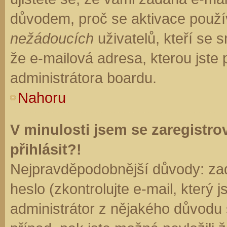
důvodem, proč se aktivace použí
nežádoucích
uživatelů, kteří se s
že e-mailová adresa, kterou jste p
administrátora boardu.
Nahoru
V minulosti jsem se zaregistr
přihlásit?!
Nejpravděpodobnější důvody: zad
heslo (zkontrolujte e-mail, který j
administrátor z nějakého důvodu 