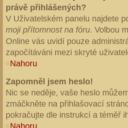
právě přihlášených?
V Uživatelském panelu najdete p
moji přítomnost na fóru
. Volbou 
Online vás uvidí pouze administrá
započítáváni mezi skryté uživatel
Nahoru
Zapomněl jsem heslo!
Nic se neděje, vaše heslo můžem
zmáčkněte na přihlašovací stránc
pokračujte dle instrukcí a téměř i
Nahoru