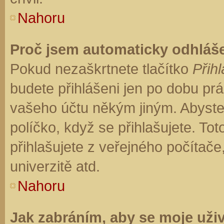
Nahoru
Proč jsem automaticky odhláš
Pokud nezaškrtnete tlačítko
Přihl
budete přihlášeni jen po dobu prá
vašeho účtu někým jiným. Abyste z
políčko, když se přihlašujete. T
přihlašujete z veřejného počítače
univerzitě atd.
Nahoru
Jak zabráním, aby se moje uži