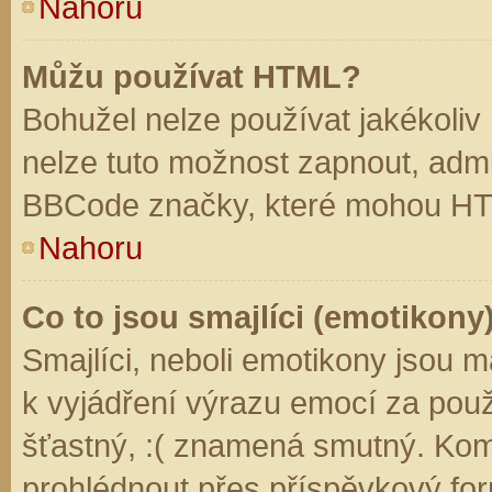
Nahoru
Můžu používat HTML?
Bohužel nelze používat jakékoliv
nelze tuto možnost zapnout, admi
BBCode značky, které mohou HT
Nahoru
Co to jsou smajlíci (emotikony
Smajlíci, neboli emotikony jsou m
k vyjádření výrazu emocí za použ
šťastný, :( znamená smutný. Kom
prohlédnout přes příspěvkový for