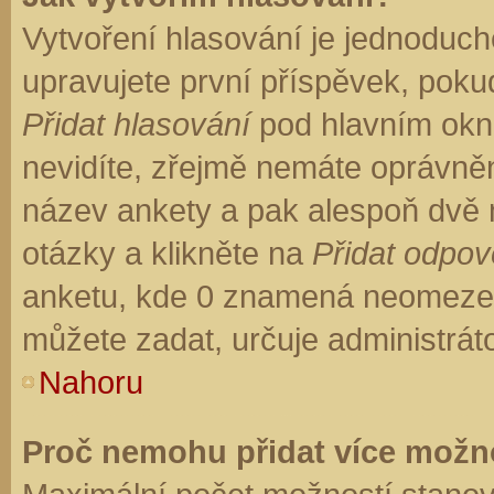
Vytvoření hlasování je jednoduch
upravujete první příspěvek, pokud
Přidat hlasování
pod hlavním okn
nevidíte, zřejmě nemáte oprávněn
název ankety a pak alespoň dvě
otázky a klikněte na
Přidat odpo
anketu, kde 0 znamená neomezen
můžete zadat, určuje administrát
Nahoru
Proč nemohu přidat více možno