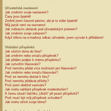
Uživatelská nastavení
Jak změním svoje nastavení?
Časy jsou špatně!
Změnil jsem časové pásmo, ale je to stále špatně!
Můj jazyk není na seznamu!
Jak zobrazím obrázek pod uživatelským jménem?
Jak změním svoje zařazení?
Když kliknu na e-mailový odkaz uživatele, jsem vyzván k přihlášení!
Vkládání příspěvků
Jak vložím téma do fóra?
Jak změním nebo smažu příspěvek?
Jak přidám podpis k mému příspěvku?
Jak vytvořím hlasování?
Proč nemohu přidat více možností pro hlasování?
Jak změním nebo smažu hlasování?
Proč se nemohu dostat k fóru?
Proč nemohu přidávat přílohy?
Proč jsem obdržel varování?
Jak mohu nahlásit příspěvek moderátorům?
K čemu slouží tlačítko „Uložit“ při psaní příspěvků?
Proč musí být můj příspěvek schválen?
Jak mohu oživit svoje téma?