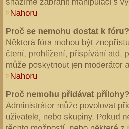
snažíme zabránit manipulaci s vý
Nahoru
Proč se nemohu dostat k fóru
Některá fóra mohou být znepříst
čtení, prohlížení, přispívání atd. 
může poskytnout jen moderátor a a
Nahoru
Proč nemohu přidávat přílohy
Administrátor může povolovat přid
uživatele, nebo skupiny. Pokud 
těchto možností, nebo některé z n