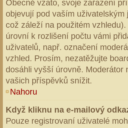
Obecně vzato, svoje zařazení př
objevují pod vaším uživatelským
což záleží na použitém vzhledu).
úrovní k rozlišení počtu vámi přid
uživatelů, např. označení moderá
vzhled. Prosím, nezatěžujte boar
dosáhli vyšší úrovně. Moderátor
vašich příspěvků snížit.
Nahoru
Když kliknu na e-mailový odkaz
Pouze registrovaní uživatelé moh