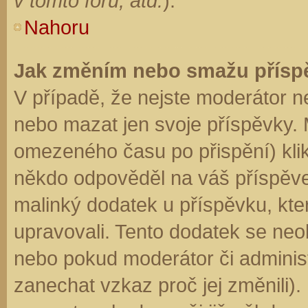
v tomto fóru, atd.
).
Nahoru
Jak změním nebo smažu přísp
V případě, že nejste moderátor n
nebo mazat jen svoje příspěvky. 
omezeného času po přispění) klik
někdo odpověděl na váš příspěve
malinký dodatek u příspěvku, kter
upravovali. Tento dodatek se neo
nebo pokud moderátor či administr
zanechat vzkaz proč jej změnili)