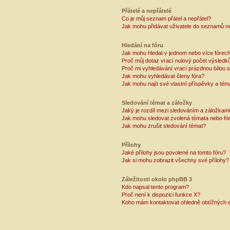
Přátelé a nepřátelé
Co je můj seznam přátel a nepřátel?
Jak mohu přidávat uživatele do seznamů ne
Hledání na fóru
Jak mohu hledat v jednom nebo více fórec
Proč můj dotaz vrací nulový počet výsledk
Proč mi vyhledávání vrací prázdnou bílou s
Jak mohu vyhledávat členy fóra?
Jak mohu najít své vlastní příspěvky a tém
Sledování témat a záložky
Jaký je rozdíl mezi sledováním a záložkam
Jak mohu sledovat zvolená témata nebo fó
Jak mohu zrušit sledování témat?
Přílohy
Jaké přílohy jsou povolené na tomto fóru?
Jak si mohu zobrazit všechny své přílohy?
Záležitosti okolo phpBB 3
Kdo napsal tento program?
Proč není k dispozici funkce X?
Koho mám kontaktovat ohledně obtížných e-