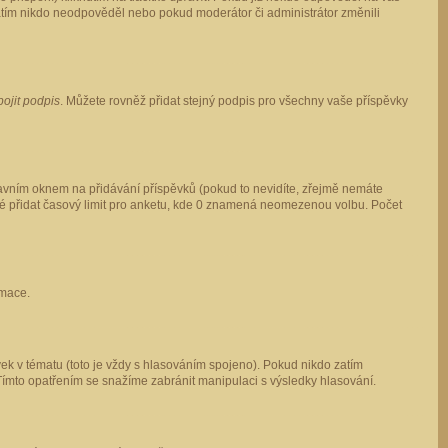
 zatím nikdo neodpověděl nebo pokud moderátor či administrátor změnili
pojit podpis
. Můžete rovněž přidat stejný podpis pro všechny vaše příspěvky
vním oknem na přidávání příspěvků (pokud to nevidíte, zřejmě nemáte
ké přidat časový limit pro anketu, kde 0 znamená neomezenou volbu. Počet
rmace.
ek v tématu (toto je vždy s hlasováním spojeno). Pokud nikdo zatím
Tímto opatřením se snažíme zabránit manipulaci s výsledky hlasování.