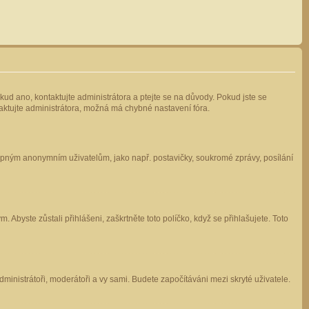
kud ano, kontaktujte administrátora a ptejte se na důvody. Pokud jste se
ntaktujte administrátora, možná má chybné nastavení fóra.
stupným anonymním uživatelům, jako např. postavičky, soukromé zprávy, posílání
 Abyste zůstali přihlášeni, zaškrtněte toto políčko, když se přihlašujete. Toto
administrátoři, moderátoři a vy sami. Budete započítáváni mezi skryté uživatele.