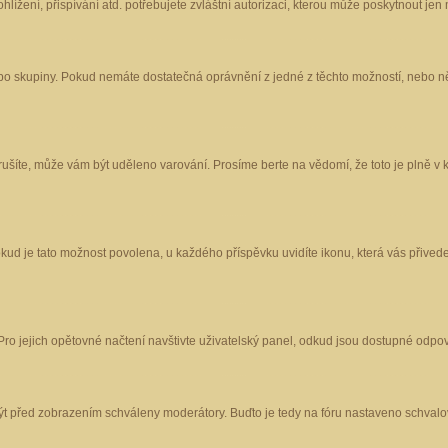
ížení, přispívání atd. potřebujete zvláštní autorizaci, kterou může poskytnout jen m
nebo skupiny. Pokud nemáte dostatečná oprávnění z jedné z těchto možností, nebo ně
porušíte, může vám být uděleno varování. Prosíme berte na vědomí, že toto je plně
okud je tato možnost povolena, u každého příspěvku uvidíte ikonu, která vás přived
o jejich opětovné načtení navštivte uživatelský panel, odkud jsou dostupné odpoví
být před zobrazením schváleny moderátory. Buďto je tedy na fóru nastaveno schvalov