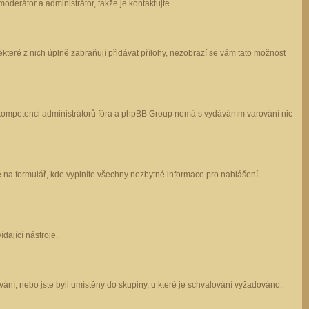
oderátor a administrátor, takže je kontaktujte.
které z nich úplně zabraňují přidávat přílohy, nezobrazí se vám tato možnost
 v kompetenci administrátorů fóra a phpBB Group nemá s vydáváním varování nic
e na formulář, kde vyplníte všechny nezbytné informace pro nahlášení
dající nástroje.
ání, nebo jste byli umístěny do skupiny, u které je schvalování vyžadováno.