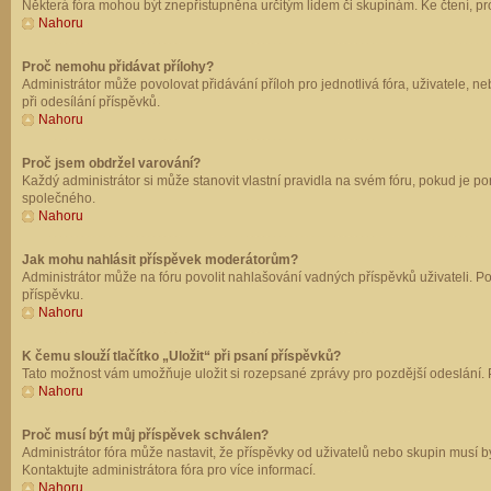
Některá fóra mohou být znepřístupněna určitým lidem či skupinám. Ke čtení, prohl
Nahoru
Proč nemohu přidávat přílohy?
Administrátor může povolovat přidávání příloh pro jednotlivá fóra, uživatele, 
při odesílání příspěvků.
Nahoru
Proč jsem obdržel varování?
Každý administrátor si může stanovit vlastní pravidla na svém fóru, pokud je 
společného.
Nahoru
Jak mohu nahlásit příspěvek moderátorům?
Administrátor může na fóru povolit nahlašování vadných příspěvků uživateli. P
příspěvku.
Nahoru
K čemu slouží tlačítko „Uložit“ při psaní příspěvků?
Tato možnost vám umožňuje uložit si rozepsané zprávy pro pozdější odeslání. Pr
Nahoru
Proč musí být můj příspěvek schválen?
Administrátor fóra může nastavit, že příspěvky od uživatelů nebo skupin musí 
Kontaktujte administrátora fóra pro více informací.
Nahoru