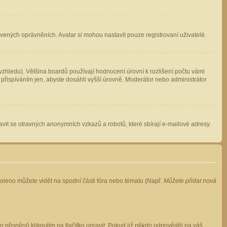
avených oprávněních. Avatar si mohou nastavit pouze registrovaní uživatelé.
zhledu). Většina boardů používají hodnocení úrovní k rozlišení počtu vámi
 přispíváním jen, abyste dosáhli vyšší úrovně. Moderátor nebo administrátor
vit se otravných anonymních vzkazů a robotů, které sbírají e-mailové adresy.
voleno můžete vidět na spodní části fóra nebo tématu (Např.
Můžete přidat nová
přispění) kliknutím na tlačítko
upravit
. Pokud již někdo odpověděl na váš