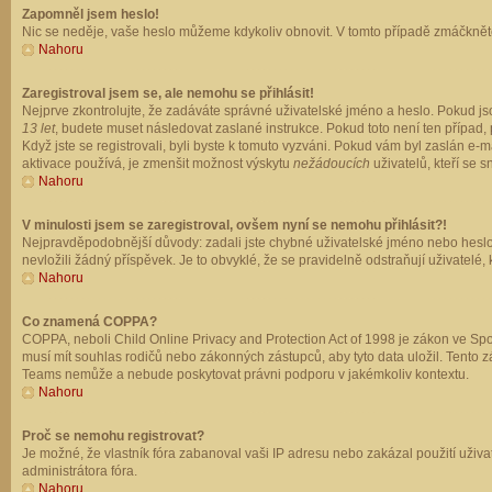
Zapomněl jsem heslo!
Nic se neděje, vaše heslo můžeme kdykoliv obnovit. V tomto případě zmáčkněte
Nahoru
Zaregistroval jsem se, ale nemohu se přihlásit!
Nejprve zkontrolujte, že zadáváte správné uživatelské jméno a heslo. Pokud js
13 let
, budete muset následovat zaslané instrukce. Pokud toto není ten případ, 
Když jste se registrovali, byli byste k tomuto vyzváni. Pokud vám byl zaslán e
aktivace používá, je zmenšit možnost výskytu
nežádoucích
uživatelů, kteří se s
Nahoru
V minulosti jsem se zaregistroval, ovšem nyní se nemohu přihlásit?!
Nejpravděpodobnější důvody: zadali jste chybné uživatelské jméno nebo heslo (z
nevložili žádný příspěvek. Je to obvyklé, že se pravidelně odstraňují uživatelé,
Nahoru
Co znamená COPPA?
COPPA, neboli Child Online Privacy and Protection Act of 1998 je zákon ve Spoj
musí mít souhlas rodičů nebo zákonných zástupců, aby tyto data uložil. Tento zá
Teams nemůže a nebude poskytovat právni podporu v jakémkoliv kontextu.
Nahoru
Proč se nemohu registrovat?
Je možné, že vlastník fóra zabanoval vaši IP adresu nebo zakázal použití uživat
administrátora fóra.
Nahoru