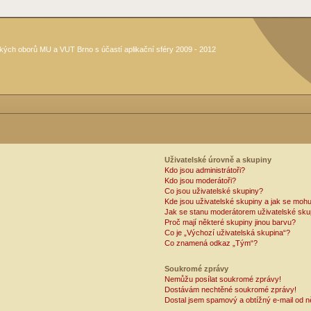
kých oborů MU a VUT Brno s účastí aplikační sféry 2009 - 2012
Uživatelské úrovně a skupiny
Kdo jsou administrátoři?
Kdo jsou moderátoři?
Co jsou uživatelské skupiny?
Kde jsou uživatelské skupiny a jak se mohu
Jak se stanu moderátorem uživatelské sku
Proč mají některé skupiny jinou barvu?
Co je „Výchozí uživatelská skupina“?
Co znamená odkaz „Tým“?
Soukromé zprávy
Nemůžu posílat soukromé zprávy!
Dostávám nechtěné soukromé zprávy!
Dostal jsem spamový a obtížný e-mail od n