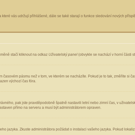
 které vás udržují přihlášené, dále se také starají o funkce sledování nových pří
změně stačí kliknout na odkaz
Uživatelský panel
(obvykle se nachází v horní části 
ém časovém pásmu než v tom, ve kterém se nacházíte. Pokud je to tak, změňte si ča
azen výchozí čas fóra.
ho správného, pak jste pravděpodobně špatně nastavili letní nebo zimní čas, v uživ
staven přímo na serveru a musí být administrátorem opraven.
šeho jazyka. Zkuste administrátora požádat o instalaci vašeho jazyka. Pokud lokaliz