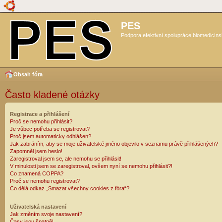
PES
Podpora efektivní spolupráce biomedicíns
Obsah fóra
Často kladené otázky
Registrace a přihlášení
Proč se nemohu přihlásit?
Je vůbec potřeba se registrovat?
Proč jsem automaticky odhlášen?
Jak zabráním, aby se moje uživatelské jméno objevilo v seznamu právě přihlášených?
Zapomněl jsem heslo!
Zaregistroval jsem se, ale nemohu se přihlásit!
V minulosti jsem se zaregistroval, ovšem nyní se nemohu přihlásit?!
Co znamená COPPA?
Proč se nemohu registrovat?
Co dělá odkaz „Smazat všechny cookies z fóra“?
Uživatelská nastavení
Jak změním svoje nastavení?
Časy jsou špatně!