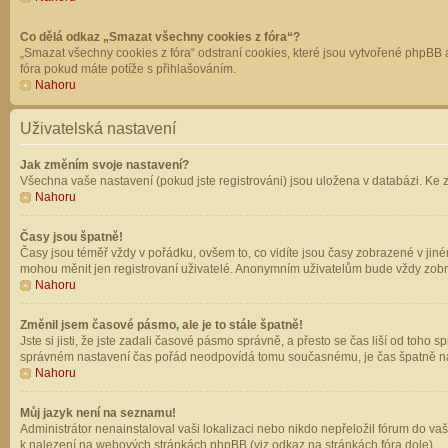
Co dělá odkaz „Smazat všechny cookies z fóra“?
„Smazat všechny cookies z fóra“ odstraní cookies, které jsou vytvořené phpBB a
fóra pokud máte potíže s přihlašováním.
Nahoru
Uživatelská nastavení
Jak změním svoje nastavení?
Všechna vaše nastavení (pokud jste registrováni) jsou uložena v databázi. Ke 
Nahoru
Časy jsou špatně!
Časy jsou téměř vždy v pořádku, ovšem to, co vidíte jsou časy zobrazené v jin
mohou měnit jen registrovaní uživatelé. Anonymním uživatelům bude vždy zobr
Nahoru
Změnil jsem časové pásmo, ale je to stále špatně!
Jste si jisti, že jste zadali časové pásmo správně, a přesto se čas liší od to
správném nastavení čas pořád neodpovídá tomu současnému, je čas špatně na
Nahoru
Můj jazyk není na seznamu!
Administrátor nenainstaloval vaši lokalizaci nebo nikdo nepřeložil fórum do va
k nalezení na webových stránkách phpBB (viz odkaz na stránkách fóra dole).