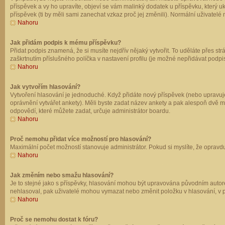
příspěvek a vy ho upravíte, objeví se vám malinký dodatek u příspěvku, který u
příspěvek (ti by měli sami zanechat vzkaz proč jej změnili). Normální uživate
Nahoru
Jak přidám podpis k mému příspěvku?
Přidat podpis znamená, že si musíte nejdřív nějaký vytvořit. To uděláte přes st
zaškrtnutím příslušného políčka v nastavení profilu (je možné nepřidávat podp
Nahoru
Jak vytvořím hlasování?
Vytvoření hlasování je jednoduché. Když přidáte nový příspěvek (nebo upravuje
oprávnění vytvářet ankety). Měli byste zadat název ankety a pak alespoň dvě 
odpovědí, které můžete zadat, určuje administrátor boardu.
Nahoru
Proč nemohu přidat více možností pro hlasování?
Maximální počet možností stanovuje administrátor. Pokud si myslíte, že opravdu
Nahoru
Jak změním nebo smažu hlasování?
Je to stejné jako s příspěvky, hlasování mohou být upravována původním autor
nehlasoval, pak uživatelé mohou vymazat nebo změnit položku v hlasování, v př
Nahoru
Proč se nemohu dostat k fóru?