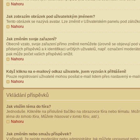
Nahoru
Jak zobrazím obrázek pod uživatelským jménem?
Tento obrázek se nazývá avatar. Lze změnit v Uživatelském panelu pod záložkou 
Nahoru
Jak změním svoje zařazení?
Obecně vzato, svoje zařazení přímo změnit nemůžete (úrovně se objevují pod v
přidaných příspěvků a k identifikaci určitých uživatelů, např. označení moderá
pak může počet vašich příspěvků snížit.
Nahoru
Když kliknu na e-mailový odkaz uživatele, jsem vyzván k přihlášení!
Pouze registrovaní uživatelé mohou posílat e-mail lidem přes nastavený e-mailo
Nahoru
Vkládání příspěvků
Jak vložím téma do fóra?
Jednoduše. Klikněte na příslušné tlačítko na obrazovce fóra nebo tématu. Možn
téma do tohoto fóra, Můžete hlasovat v tomto fóru, atd.
).
Nahoru
Jak změním nebo smažu příspěvek?
V případě, že nejste moderátor nebo administrátor, tak můžete upravovat nebo 