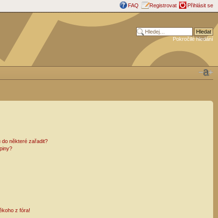
FAQ
Registrovat
Přihlásit se
Pokročilé hledání
 do některé zařadit?
piny?
ěkoho z fóra!