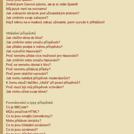
Změnil jsem časové pásmo, ale je to stále špatně!
Můj jazyk není na seznamu!
Jak zobrazím obrázek pod uživatelským jménem?
Jak změním svoje zařazení?
Když kliknu na e-mailový odkaz uživatele, jsem vyzván k přihlášení!
Vkládání příspěvků
Jak vložím téma do fóra?
Jak změním nebo smažu příspěvek?
Jak přidám podpis k mému příspěvku?
Jak vytvořím hlasování?
Proč nemohu přidat více možností pro hlasování?
Jak změním nebo smažu hlasování?
Proč se nemohu dostat k fóru?
Proč nemohu přidávat přílohy?
Proč jsem obdržel varování?
Jak mohu nahlásit příspěvek moderátorům?
K čemu slouží tlačítko „Uložit“ při psaní příspěvků?
Proč musí být můj příspěvek schválen?
Jak mohu oživit svoje téma?
Formátování a typy příspěvků
Co je BBCode?
Můžu používat HTML?
Co to jsou smajlíci (emotikony)?
Mohu přidávat obrázky?
Co to jsou Globální oznámení?
Co to jsou oznámení?