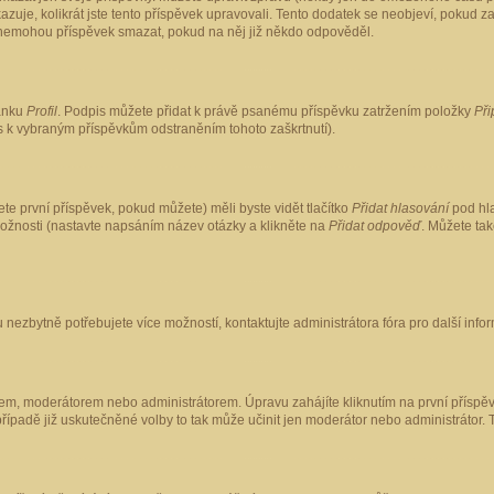
kazuje, kolikrát jste tento příspěvek upravovali. Tento dodatek se neobjeví, pokud
lé nemohou příspěvek smazat, pokud na něj již někdo odpověděl.
ránku
Profil
. Podpis můžete přidat k právě psanému příspěvku zatržením položky
Při
is k vybraným příspěvkům odstraněním tohoto zaškrtnutí).
te první příspěvek, pokud můžete) měli byste vidět tlačítko
Přidat hlasování
pod hla
možnosti (nastavte napsáním název otázky a klikněte na
Přidat odpověď
. Můžete ta
 nezbytně potřebujete více možností, kontaktujte administrátora fóra pro další info
em, moderátorem nebo administrátorem. Úpravu zahájíte kliknutím na první příspěv
ípadě již uskutečněné volby to tak může učinit jen moderátor nebo administrátor. 