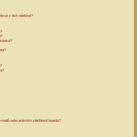
bo je z nich odebírat?
h?
ů?
tránku!?
ata?
i?
ra?
mailů nebo právních záležitostí boardu?