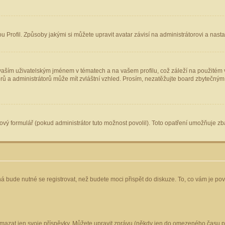
Profil. Způsoby jakými si můžete upravit avatar závisí na administrátorovi a nast
aším uživatelským jménem v tématech a na vašem profilu, což záleží na použitém v
torů a administrátorů může mít zvláštní vzhled. Prosím, nezatěžujte board zbytečným
vý formulář (pokud administrátor tuto možnost povolil). Toto opatření umožňuje zba
á bude nutné se registrovat, než budete moci přispět do diskuze. To, co vám je po
mazat jen svoje příspěvky. Můžete upravit zprávu (někdy jen do omezeného času po 