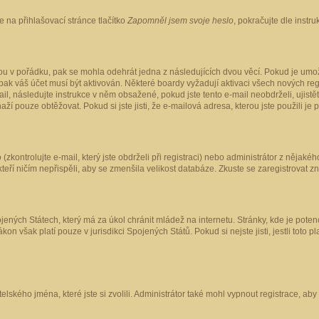
 na přihlašovací stránce tlačítko
Zapomněl jsem svoje heslo
, pokračujte dle instr
ou v pořádku, pak se mohla odehrát jedna z následujících dvou věcí. Pokud je umož
pak váš účet musí být aktivován. Některé boardy vyžadují aktivaci všech nových reg
-mail, následujte instrukce v něm obsažené, pokud jste tento e-mail neobdrželi, uji
naží pouze obtěžovat. Pokud si jste jisti, že e-mailová adresa, kterou jste použili je
kontrolujte e-mail, který jste obdrželi při registraci) nebo administrátor z nějaké
 kteří ničím nepřispěli, aby se zmenšila velikost databáze. Zkuste se zaregistrovat z
ených Státech, který má za úkol chránit mládež na internetu. Stránky, kde je poten
kon však platí pouze v jurisdikci Spojených Států. Pokud si nejste jisti, jestli tot
elského jména, které jste si zvolili. Administrátor také mohl vypnout registrace, ab