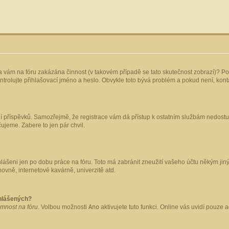
yla vám na fóru zakázána činnost (v takovém případě se tato skutečnost zobrazí)? Po
 zkontrolujte přihlašovací jméno a heslo. Obvykle toto bývá problém a pokud není, ko
ládání příspěvků. Samozřejmě, že registrace vám dá přístup k ostatním službám nedo
čujeme. Zabere to jen pár chvil.
hlášeni jen po dobu práce na fóru. Toto má zabránit zneužití vašeho účtu někým jiným.
ovně, internetové kavárně, univerzitě atd.
ihlášených?
omnost na fóru
. Volbou možnosti
Ano
aktivujete tuto funkci. Online vás uvidí pouze 