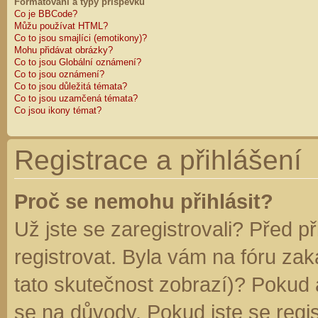
Formátování a typy příspěvků
Co je BBCode?
Můžu používat HTML?
Co to jsou smajlíci (emotikony)?
Mohu přidávat obrázky?
Co to jsou Globální oznámení?
Co to jsou oznámení?
Co to jsou důležitá témata?
Co to jsou uzamčená témata?
Co jsou ikony témat?
Registrace a přihlášení
Proč se nemohu přihlásit?
Už jste se zaregistrovali? Před p
registrovat. Byla vám na fóru za
tato skutečnost zobrazí)? Pokud a
se na důvody. Pokud jste se regist