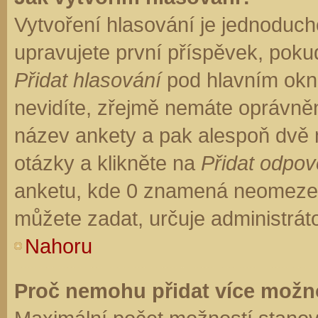
Vytvoření hlasování je jednoduch
upravujete první příspěvek, pokud
Přidat hlasování
pod hlavním okn
nevidíte, zřejmě nemáte oprávněn
název ankety a pak alespoň dvě
otázky a klikněte na
Přidat odpo
anketu, kde 0 znamená neomezen
můžete zadat, určuje administrát
Nahoru
Proč nemohu přidat více možno