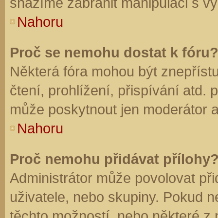
snažíme zabránit manipulaci s vý
Nahoru
Proč se nemohu dostat k fóru
Některá fóra mohou být znepříst
čtení, prohlížení, přispívání atd. 
může poskytnout jen moderátor a a
Nahoru
Proč nemohu přidávat přílohy
Administrátor může povolovat přid
uživatele, nebo skupiny. Pokud 
těchto možností, nebo některé z n