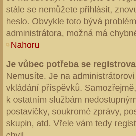
stále se nemůžete přihlásit, znov
heslo. Obvykle toto bývá problém
administrátora, možná má chybné
Nahoru
Je vůbec potřeba se registrova
Nemusíte. Je na administrátorovi f
vkládání příspěvků. Samozřejmě,
k ostatním službám nedostupným
postavičky, soukromé zprávy, posí
skupin, atd. Vřele vám tedy regis
chvil.