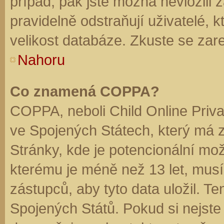
případ, pak jste možná nevložili 
pravidelně odstraňují uživatelé, k
velikost databáze. Zkuste se zare
Nahoru
Co znamená COPPA?
COPPA, neboli Child Online Priva
ve Spojených Státech, který má z
Stránky, kde je potencionální mož
kterému je méně než 13 let, mus
zástupců, aby tyto data uložil. Te
Spojených Států. Pokud si nejste jis