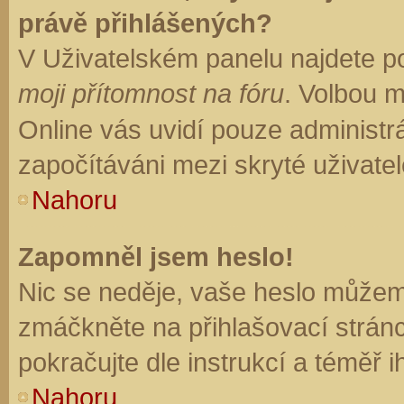
právě přihlášených?
V Uživatelském panelu najdete p
moji přítomnost na fóru
. Volbou 
Online vás uvidí pouze administrá
započítáváni mezi skryté uživatel
Nahoru
Zapomněl jsem heslo!
Nic se neděje, vaše heslo můžem
zmáčkněte na přihlašovací stránc
pokračujte dle instrukcí a téměř i
Nahoru