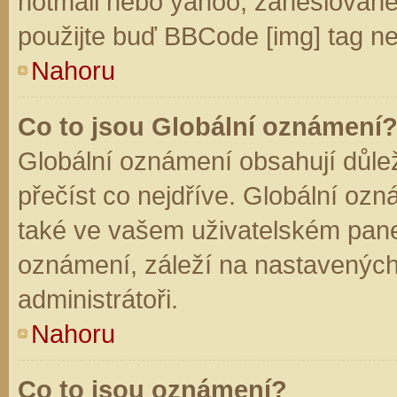
hotmail nebo yahoo, zaheslované
použijte buď BBCode [img] tag ne
Nahoru
Co to jsou Globální oznámení
Globální oznámení obsahují důleži
přečíst co nejdříve. Globální oz
také ve vašem uživatelském panelu
oznámení, záleží na nastavených
administrátoři.
Nahoru
Co to jsou oznámení?