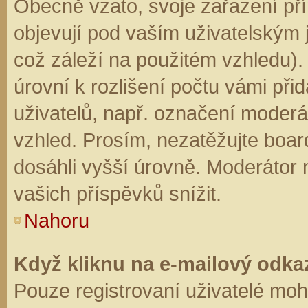
Obecně vzato, svoje zařazení př
objevují pod vaším uživatelským
což záleží na použitém vzhledu).
úrovní k rozlišení počtu vámi přid
uživatelů, např. označení moderá
vzhled. Prosím, nezatěžujte boar
dosáhli vyšší úrovně. Moderátor
vašich příspěvků snížit.
Nahoru
Když kliknu na e-mailový odkaz
Pouze registrovaní uživatelé moh