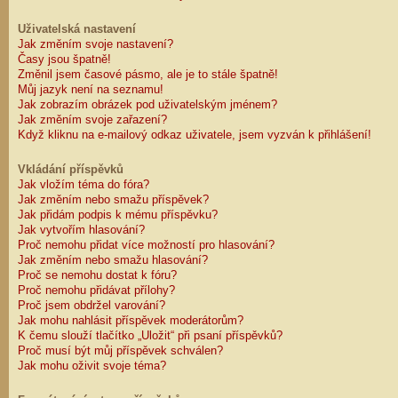
Uživatelská nastavení
Jak změním svoje nastavení?
Časy jsou špatně!
Změnil jsem časové pásmo, ale je to stále špatně!
Můj jazyk není na seznamu!
Jak zobrazím obrázek pod uživatelským jménem?
Jak změním svoje zařazení?
Když kliknu na e-mailový odkaz uživatele, jsem vyzván k přihlášení!
Vkládání příspěvků
Jak vložím téma do fóra?
Jak změním nebo smažu příspěvek?
Jak přidám podpis k mému příspěvku?
Jak vytvořím hlasování?
Proč nemohu přidat více možností pro hlasování?
Jak změním nebo smažu hlasování?
Proč se nemohu dostat k fóru?
Proč nemohu přidávat přílohy?
Proč jsem obdržel varování?
Jak mohu nahlásit příspěvek moderátorům?
K čemu slouží tlačítko „Uložit“ při psaní příspěvků?
Proč musí být můj příspěvek schválen?
Jak mohu oživit svoje téma?