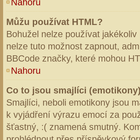
Nahoru
Můžu používat HTML?
Bohužel nelze používat jakékoliv
nelze tuto možnost zapnout, admi
BBCode značky, které mohou HT
Nahoru
Co to jsou smajlíci (emotikony
Smajlíci, neboli emotikony jsou m
k vyjádření výrazu emocí za použ
šťastný, :( znamená smutný. Kom
prohlédnout přes příspěvkový for