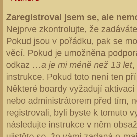
Zaregistroval jsem se, ale nemo
Nejprve zkontrolujte, že zadávát
Pokud jsou v pořádku, pak se moh
věcí. Pokud je umožněna podpora C
odkaz
…a je mi méně než 13 let
,
instrukce. Pokud toto není ten př
Některé boardy vyžadují aktivaci
nebo administrátorem před tím, ne
registrovali, byli byste k tomuto
následujte instrukce v něm obsaže
ujistěte se, že vámi zadaná e-ma