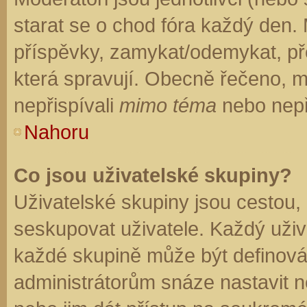
starat se o chod fóra každý den.
příspěvky, zamykat/odemykat, př
která spravují. Obecně řečeno, mo
nepřispívali
mimo téma
nebo nepři
Nahoru
Co jsou uživatelské skupiny?
Uživatelské skupiny jsou cestou,
seskupovat uživatele. Každý uživa
každé skupině může být definován
administrátorům snáze nastavit n