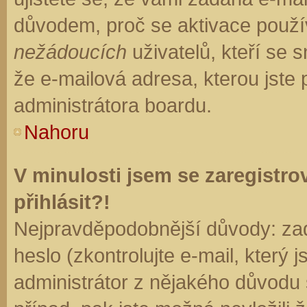
důvodem, proč se aktivace použí
nežádoucích
uživatelů, kteří se s
že e-mailová adresa, kterou jste p
administrátora boardu.
Nahoru
V minulosti jsem se zaregistr
přihlásit?!
Nejpravděpodobnější důvody: zad
heslo (zkontrolujte e-mail, který j
administrátor z nějakého důvodu 