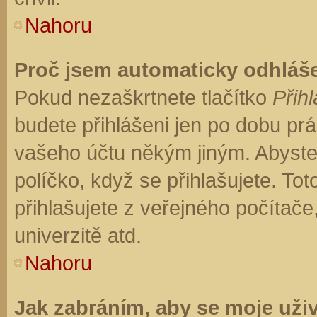
Nahoru
Proč jsem automaticky odhláš
Pokud nezaškrtnete tlačítko
Přihl
budete přihlášeni jen po dobu prá
vašeho účtu někým jiným. Abyste z
políčko, když se přihlašujete. T
přihlašujete z veřejného počítače
univerzitě atd.
Nahoru
Jak zabráním, aby se moje uži