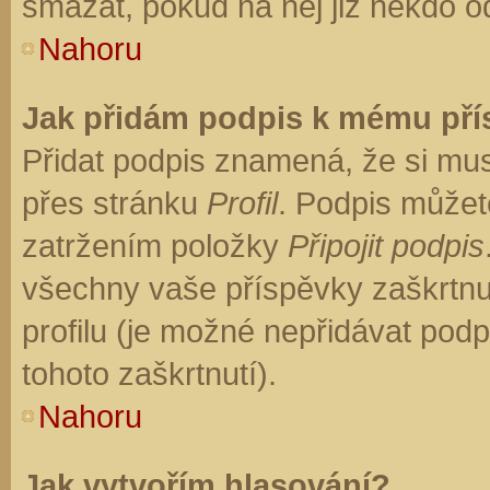
smazat, pokud na něj již někdo o
Nahoru
Jak přidám podpis k mému př
Přidat podpis znamená, že si musí
přes stránku
Profil
. Podpis můžet
zatržením položky
Připojit podpis
všechny vaše příspěvky zaškrtnu
profilu (je možné nepřidávat po
tohoto zaškrtnutí).
Nahoru
Jak vytvořím hlasování?