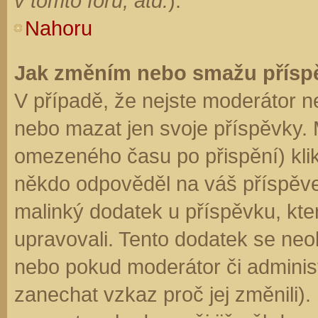
v tomto fóru, atd.
).
Nahoru
Jak změním nebo smažu přísp
V případě, že nejste moderátor n
nebo mazat jen svoje příspěvky. 
omezeného času po přispění) klik
někdo odpověděl na váš příspěve
malinký dodatek u příspěvku, kter
upravovali. Tento dodatek se neo
nebo pokud moderátor či administr
zanechat vzkaz proč jej změnili)