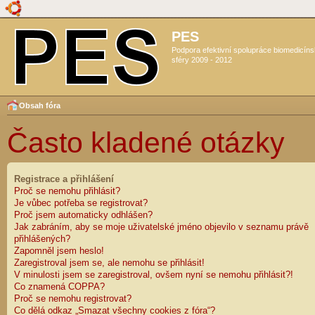
PES
Podpora efektivní spolupráce biomedicín
sféry 2009 - 2012
Obsah fóra
Často kladené otázky
Registrace a přihlášení
Proč se nemohu přihlásit?
Je vůbec potřeba se registrovat?
Proč jsem automaticky odhlášen?
Jak zabráním, aby se moje uživatelské jméno objevilo v seznamu právě
přihlášených?
Zapomněl jsem heslo!
Zaregistroval jsem se, ale nemohu se přihlásit!
V minulosti jsem se zaregistroval, ovšem nyní se nemohu přihlásit?!
Co znamená COPPA?
Proč se nemohu registrovat?
Co dělá odkaz „Smazat všechny cookies z fóra“?