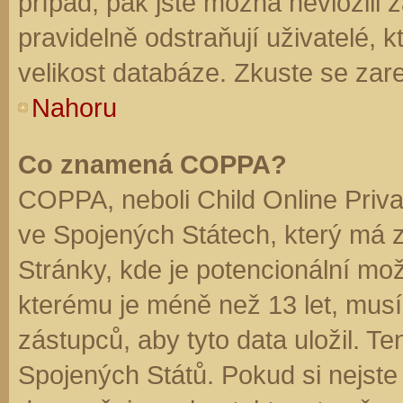
případ, pak jste možná nevložili 
pravidelně odstraňují uživatelé, k
velikost databáze. Zkuste se zare
Nahoru
Co znamená COPPA?
COPPA, neboli Child Online Priva
ve Spojených Státech, který má z
Stránky, kde je potencionální mož
kterému je méně než 13 let, mus
zástupců, aby tyto data uložil. Te
Spojených Států. Pokud si nejste jis