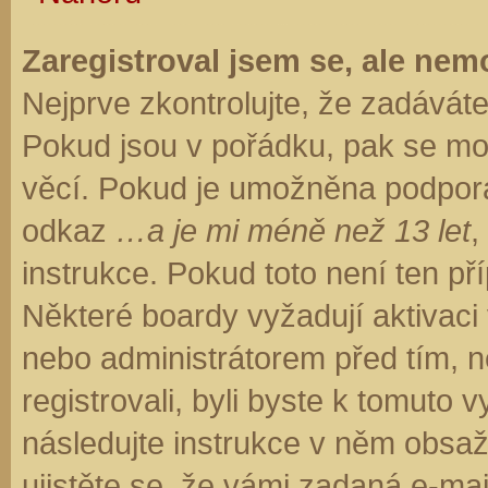
Zaregistroval jsem se, ale nemo
Nejprve zkontrolujte, že zadávát
Pokud jsou v pořádku, pak se moh
věcí. Pokud je umožněna podpora C
odkaz
…a je mi méně než 13 let
,
instrukce. Pokud toto není ten př
Některé boardy vyžadují aktivaci
nebo administrátorem před tím, ne
registrovali, byli byste k tomuto
následujte instrukce v něm obsaže
ujistěte se, že vámi zadaná e-ma