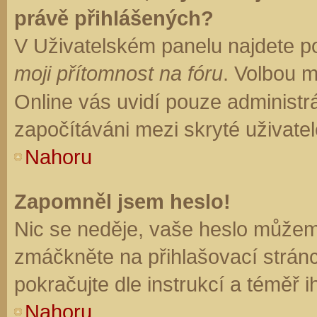
právě přihlášených?
V Uživatelském panelu najdete p
moji přítomnost na fóru
. Volbou 
Online vás uvidí pouze administrá
započítáváni mezi skryté uživatel
Nahoru
Zapomněl jsem heslo!
Nic se neděje, vaše heslo můžem
zmáčkněte na přihlašovací stránc
pokračujte dle instrukcí a téměř i
Nahoru