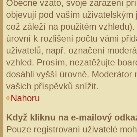
Obecně vzato, svoje zařazení př
objevují pod vaším uživatelským
což záleží na použitém vzhledu).
úrovní k rozlišení počtu vámi přid
uživatelů, např. označení moderá
vzhled. Prosím, nezatěžujte boar
dosáhli vyšší úrovně. Moderátor
vašich příspěvků snížit.
Nahoru
Když kliknu na e-mailový odkaz
Pouze registrovaní uživatelé moh