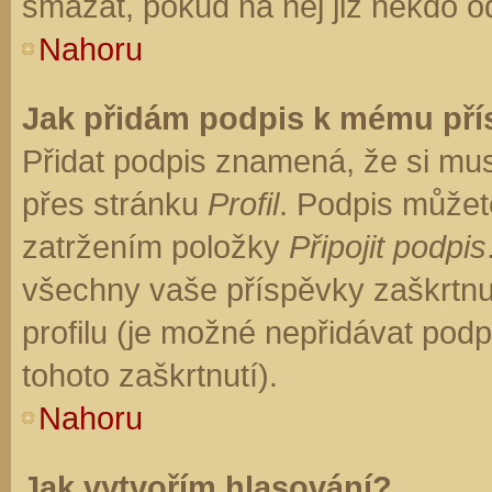
smazat, pokud na něj již někdo o
Nahoru
Jak přidám podpis k mému př
Přidat podpis znamená, že si musí
přes stránku
Profil
. Podpis můžet
zatržením položky
Připojit podpis
všechny vaše příspěvky zaškrtnu
profilu (je možné nepřidávat po
tohoto zaškrtnutí).
Nahoru
Jak vytvořím hlasování?