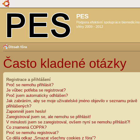
PES
Podpora efektivní spolupráce biomedicín
sféry 2009 - 2012
Obsah fóra
Často kladené otázky
Registrace a přihlášení
Proč se nemohu přihlásit?
Je vůbec potřeba se registrovat?
Proč jsem automaticky odhlášen?
Jak zabráním, aby se moje uživatelské jméno objevilo v seznamu právě
přihlášených?
Zapomněl jsem heslo!
Zaregistroval jsem se, ale nemohu se přihlásit!
V minulosti jsem se zaregistroval, ovšem nyní se nemohu přihlásit?!
Co znamená COPPA?
Proč se nemohu registrovat?
Co dělá odkaz „Smazat všechny cookies z fóra“?