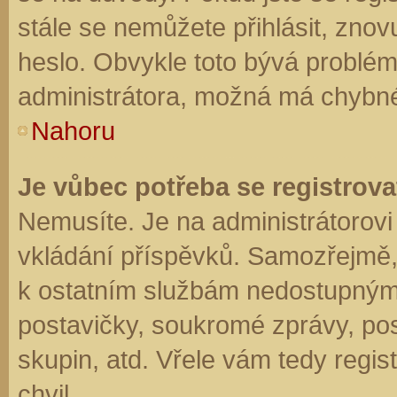
stále se nemůžete přihlásit, znov
heslo. Obvykle toto bývá problém
administrátora, možná má chybné
Nahoru
Je vůbec potřeba se registrova
Nemusíte. Je na administrátorovi f
vkládání příspěvků. Samozřejmě,
k ostatním službám nedostupným
postavičky, soukromé zprávy, posí
skupin, atd. Vřele vám tedy regis
chvil.