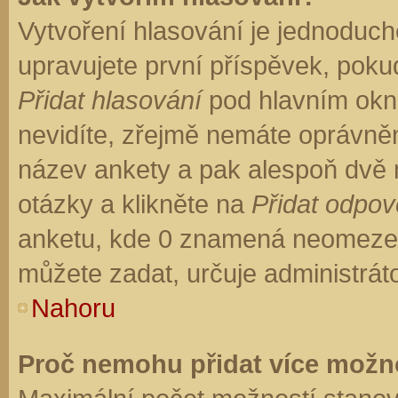
Vytvoření hlasování je jednoduch
upravujete první příspěvek, pokud
Přidat hlasování
pod hlavním okn
nevidíte, zřejmě nemáte oprávněn
název ankety a pak alespoň dvě
otázky a klikněte na
Přidat odpo
anketu, kde 0 znamená neomezen
můžete zadat, určuje administrát
Nahoru
Proč nemohu přidat více možno