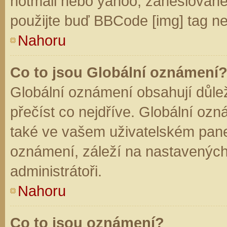
hotmail nebo yahoo, zaheslované
použijte buď BBCode [img] tag ne
Nahoru
Co to jsou Globální oznámení
Globální oznámení obsahují důleži
přečíst co nejdříve. Globální oz
také ve vašem uživatelském panelu
oznámení, záleží na nastavených
administrátoři.
Nahoru
Co to jsou oznámení?