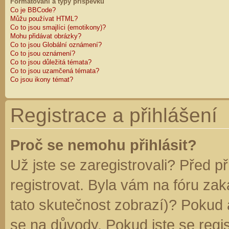
Formátování a typy příspěvků
Co je BBCode?
Můžu používat HTML?
Co to jsou smajlíci (emotikony)?
Mohu přidávat obrázky?
Co to jsou Globální oznámení?
Co to jsou oznámení?
Co to jsou důležitá témata?
Co to jsou uzamčená témata?
Co jsou ikony témat?
Registrace a přihlášení
Proč se nemohu přihlásit?
Už jste se zaregistrovali? Před p
registrovat. Byla vám na fóru za
tato skutečnost zobrazí)? Pokud a
se na důvody. Pokud jste se regist