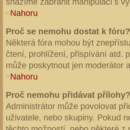
snažíme zabránit manipulaci s vý
Nahoru
Proč se nemohu dostat k fóru
Některá fóra mohou být znepříst
čtení, prohlížení, přispívání atd. 
může poskytnout jen moderátor a a
Nahoru
Proč nemohu přidávat přílohy
Administrátor může povolovat přid
uživatele, nebo skupiny. Pokud 
těchto možností, nebo některé z n