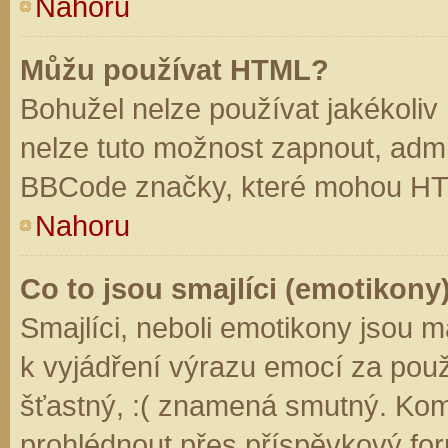
Nahoru
Můžu používat HTML?
Bohužel nelze používat jakékoliv
nelze tuto možnost zapnout, admi
BBCode značky, které mohou HT
Nahoru
Co to jsou smajlíci (emotikony
Smajlíci, neboli emotikony jsou m
k vyjádření výrazu emocí za použ
šťastný, :( znamená smutný. Kom
prohlédnout přes příspěvkový for