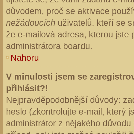
důvodem, proč se aktivace použí
nežádoucích
uživatelů, kteří se s
že e-mailová adresa, kterou jste p
administrátora boardu.
Nahoru
V minulosti jsem se zaregistr
přihlásit?!
Nejpravděpodobnější důvody: zad
heslo (zkontrolujte e-mail, který j
administrátor z nějakého důvodu 