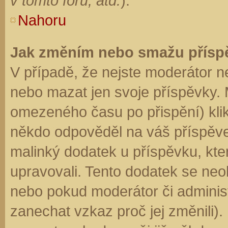
v tomto fóru, atd.
).
Nahoru
Jak změním nebo smažu přísp
V případě, že nejste moderátor n
nebo mazat jen svoje příspěvky. 
omezeného času po přispění) klik
někdo odpověděl na váš příspěve
malinký dodatek u příspěvku, kter
upravovali. Tento dodatek se neo
nebo pokud moderátor či administr
zanechat vzkaz proč jej změnili)