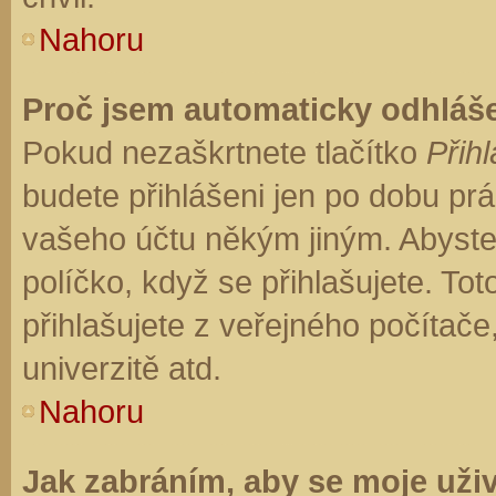
Nahoru
Proč jsem automaticky odhláš
Pokud nezaškrtnete tlačítko
Přihl
budete přihlášeni jen po dobu prá
vašeho účtu někým jiným. Abyste z
políčko, když se přihlašujete. T
přihlašujete z veřejného počítače
univerzitě atd.
Nahoru
Jak zabráním, aby se moje uži