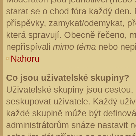
starat se o chod fóra každý den.
příspěvky, zamykat/odemykat, př
která spravují. Obecně řečeno, mo
nepřispívali
mimo téma
nebo nepři
Nahoru
Co jsou uživatelské skupiny?
Uživatelské skupiny jsou cestou,
seskupovat uživatele. Každý uživa
každé skupině může být definován
administrátorům snáze nastavit n