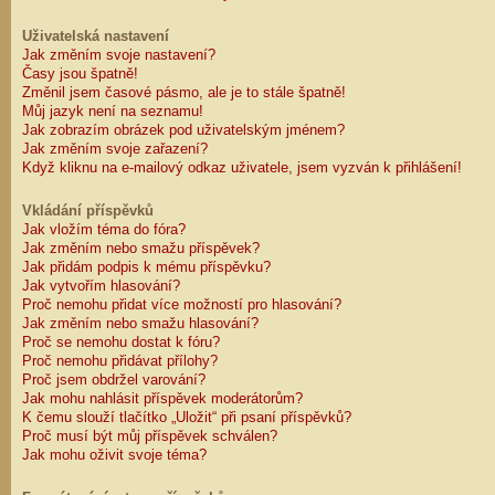
Uživatelská nastavení
Jak změním svoje nastavení?
Časy jsou špatně!
Změnil jsem časové pásmo, ale je to stále špatně!
Můj jazyk není na seznamu!
Jak zobrazím obrázek pod uživatelským jménem?
Jak změním svoje zařazení?
Když kliknu na e-mailový odkaz uživatele, jsem vyzván k přihlášení!
Vkládání příspěvků
Jak vložím téma do fóra?
Jak změním nebo smažu příspěvek?
Jak přidám podpis k mému příspěvku?
Jak vytvořím hlasování?
Proč nemohu přidat více možností pro hlasování?
Jak změním nebo smažu hlasování?
Proč se nemohu dostat k fóru?
Proč nemohu přidávat přílohy?
Proč jsem obdržel varování?
Jak mohu nahlásit příspěvek moderátorům?
K čemu slouží tlačítko „Uložit“ při psaní příspěvků?
Proč musí být můj příspěvek schválen?
Jak mohu oživit svoje téma?