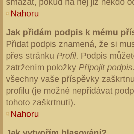
smazat, pokud na něj již někdo o
Nahoru
Jak přidám podpis k mému př
Přidat podpis znamená, že si musí
přes stránku
Profil
. Podpis můžet
zatržením položky
Připojit podpis
všechny vaše příspěvky zaškrtnu
profilu (je možné nepřidávat po
tohoto zaškrtnutí).
Nahoru
Jak vytvořím hlasování?