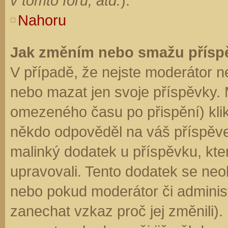
v tomto fóru, atd.
).
Nahoru
Jak změním nebo smažu přísp
V případě, že nejste moderátor n
nebo mazat jen svoje příspěvky. 
omezeného času po přispění) klik
někdo odpověděl na váš příspěve
malinký dodatek u příspěvku, kter
upravovali. Tento dodatek se neo
nebo pokud moderátor či administr
zanechat vzkaz proč jej změnili)