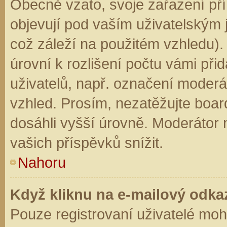
Obecně vzato, svoje zařazení př
objevují pod vaším uživatelským
což záleží na použitém vzhledu).
úrovní k rozlišení počtu vámi přid
uživatelů, např. označení moderá
vzhled. Prosím, nezatěžujte boar
dosáhli vyšší úrovně. Moderátor
vašich příspěvků snížit.
Nahoru
Když kliknu na e-mailový odkaz
Pouze registrovaní uživatelé moh