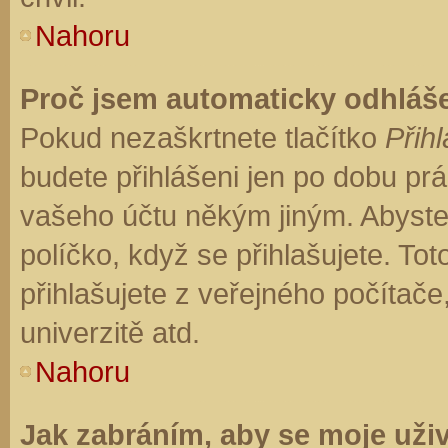
Nahoru
Proč jsem automaticky odhláš
Pokud nezaškrtnete tlačítko
Přihl
budete přihlášeni jen po dobu prá
vašeho účtu někým jiným. Abyste z
políčko, když se přihlašujete. T
přihlašujete z veřejného počítače
univerzitě atd.
Nahoru
Jak zabráním, aby se moje uži