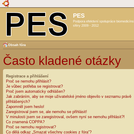
PES
Podpora efektivní spolupráce biomedicín
sféry 2009 - 2012
Obsah fóra
Často kladené otázky
Registrace a přihlášení
Proč se nemohu přihlásit?
Je vůbec potřeba se registrovat?
Proč jsem automaticky odhlášen?
Jak zabráním, aby se moje uživatelské jméno objevilo v seznamu právě
přihlášených?
Zapomněl jsem heslo!
Zaregistroval jsem se, ale nemohu se přihlásit!
V minulosti jsem se zaregistroval, ovšem nyní se nemohu přihlásit?!
Co znamená COPPA?
Proč se nemohu registrovat?
Co dělá odkaz „Smazat všechny cookies z fóra“?