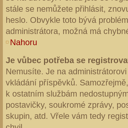
stále se nemůžete přihlásit, znov
heslo. Obvykle toto bývá problém
administrátora, možná má chybné
Nahoru
Je vůbec potřeba se registrova
Nemusíte. Je na administrátorovi f
vkládání příspěvků. Samozřejmě,
k ostatním službám nedostupným
postavičky, soukromé zprávy, posí
skupin, atd. Vřele vám tedy regis
chvil.