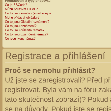
Formátování a typy příspěvků
Co je BBCode?
Můžu používat HTML?
Co to jsou smajlíci (emotikony)?
Mohu přidávat obrázky?
Co to jsou Globální oznámení?
Co to jsou oznámení?
Co to jsou důležitá témata?
Co to jsou uzamčená témata?
Co jsou ikony témat?
Registrace a přihlášení
Proč se nemohu přihlásit?
Už jste se zaregistrovali? Před p
registrovat. Byla vám na fóru za
tato skutečnost zobrazí)? Pokud a
se na důvody. Pokud jste se regist