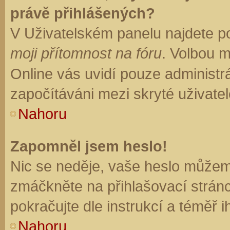
právě přihlášených?
V Uživatelském panelu najdete p
moji přítomnost na fóru
. Volbou 
Online vás uvidí pouze administrá
započítáváni mezi skryté uživatel
Nahoru
Zapomněl jsem heslo!
Nic se neděje, vaše heslo můžem
zmáčkněte na přihlašovací stránc
pokračujte dle instrukcí a téměř i
Nahoru