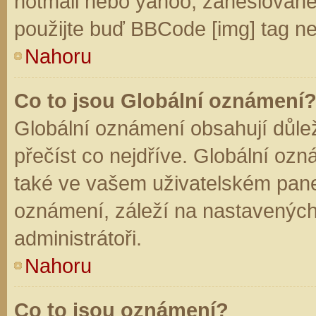
hotmail nebo yahoo, zaheslované
použijte buď BBCode [img] tag ne
Nahoru
Co to jsou Globální oznámení
Globální oznámení obsahují důleži
přečíst co nejdříve. Globální oz
také ve vašem uživatelském panelu
oznámení, záleží na nastavených
administrátoři.
Nahoru
Co to jsou oznámení?