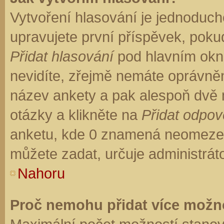
Vytvoření hlasování je jednoduch
upravujete první příspěvek, pokud
Přidat hlasování
pod hlavním okn
nevidíte, zřejmě nemáte oprávněn
název ankety a pak alespoň dvě
otázky a klikněte na
Přidat odpo
anketu, kde 0 znamená neomezen
můžete zadat, určuje administrát
Nahoru
Proč nemohu přidat více možno