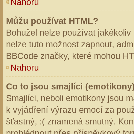
Nahoru
Můžu používat HTML?
Bohužel nelze používat jakékoliv
nelze tuto možnost zapnout, admi
BBCode značky, které mohou HT
Nahoru
Co to jsou smajlíci (emotikony
Smajlíci, neboli emotikony jsou m
k vyjádření výrazu emocí za použ
šťastný, :( znamená smutný. Kom
prohlédnout přes příspěvkový for