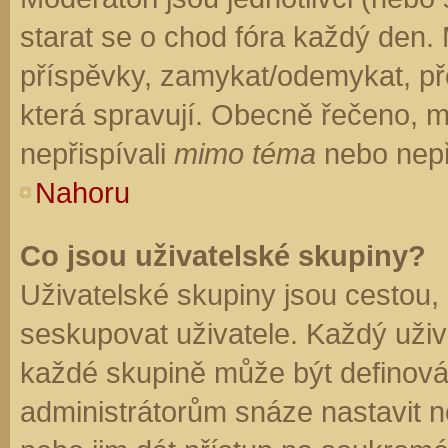
starat se o chod fóra každý den.
příspěvky, zamykat/odemykat, př
která spravují. Obecně řečeno, mo
nepřispívali
mimo téma
nebo nepři
Nahoru
Co jsou uživatelské skupiny?
Uživatelské skupiny jsou cestou,
seskupovat uživatele. Každý uživa
každé skupině může být definován
administrátorům snáze nastavit n