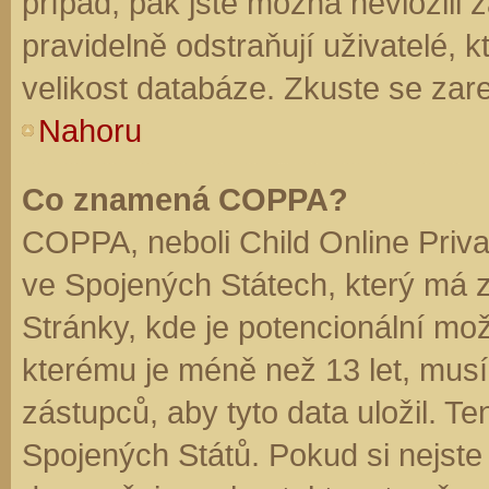
případ, pak jste možná nevložili 
pravidelně odstraňují uživatelé, k
velikost databáze. Zkuste se zare
Nahoru
Co znamená COPPA?
COPPA, neboli Child Online Priva
ve Spojených Státech, který má z
Stránky, kde je potencionální mož
kterému je méně než 13 let, mus
zástupců, aby tyto data uložil. Te
Spojených Států. Pokud si nejste jis