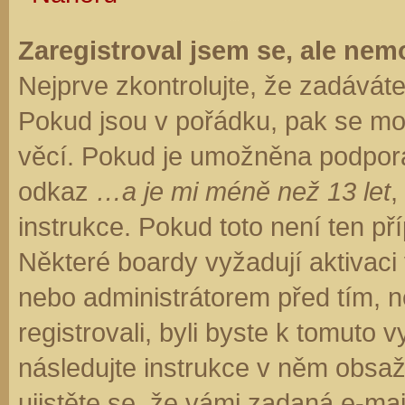
Zaregistroval jsem se, ale nemo
Nejprve zkontrolujte, že zadávát
Pokud jsou v pořádku, pak se moh
věcí. Pokud je umožněna podpora C
odkaz
…a je mi méně než 13 let
,
instrukce. Pokud toto není ten př
Některé boardy vyžadují aktivaci
nebo administrátorem před tím, ne
registrovali, byli byste k tomuto
následujte instrukce v něm obsaže
ujistěte se, že vámi zadaná e-ma