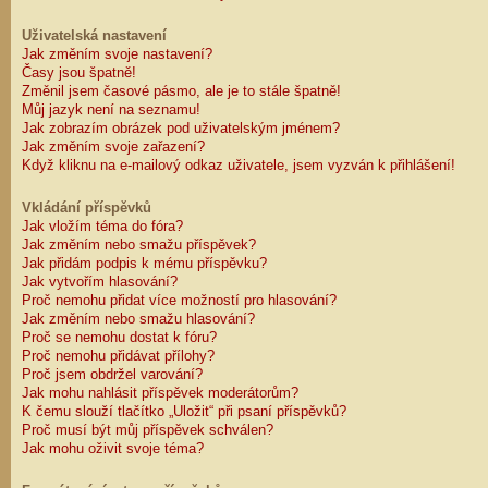
Uživatelská nastavení
Jak změním svoje nastavení?
Časy jsou špatně!
Změnil jsem časové pásmo, ale je to stále špatně!
Můj jazyk není na seznamu!
Jak zobrazím obrázek pod uživatelským jménem?
Jak změním svoje zařazení?
Když kliknu na e-mailový odkaz uživatele, jsem vyzván k přihlášení!
Vkládání příspěvků
Jak vložím téma do fóra?
Jak změním nebo smažu příspěvek?
Jak přidám podpis k mému příspěvku?
Jak vytvořím hlasování?
Proč nemohu přidat více možností pro hlasování?
Jak změním nebo smažu hlasování?
Proč se nemohu dostat k fóru?
Proč nemohu přidávat přílohy?
Proč jsem obdržel varování?
Jak mohu nahlásit příspěvek moderátorům?
K čemu slouží tlačítko „Uložit“ při psaní příspěvků?
Proč musí být můj příspěvek schválen?
Jak mohu oživit svoje téma?