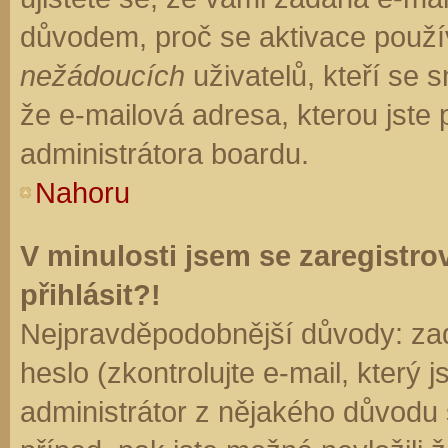
důvodem, proč se aktivace použí
nežádoucích
uživatelů, kteří se s
že e-mailová adresa, kterou jste p
administrátora boardu.
Nahoru
V minulosti jsem se zaregistr
přihlásit?!
Nejpravděpodobnější důvody: zad
heslo (zkontrolujte e-mail, který j
administrátor z nějakého důvodu 