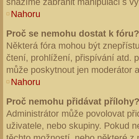
snažíme zabránit manipulaci s vý
Nahoru
Proč se nemohu dostat k fóru
Některá fóra mohou být znepříst
čtení, prohlížení, přispívání atd. 
může poskytnout jen moderátor a a
Nahoru
Proč nemohu přidávat přílohy
Administrátor může povolovat přid
uživatele, nebo skupiny. Pokud 
těchto možností, nebo některé z n