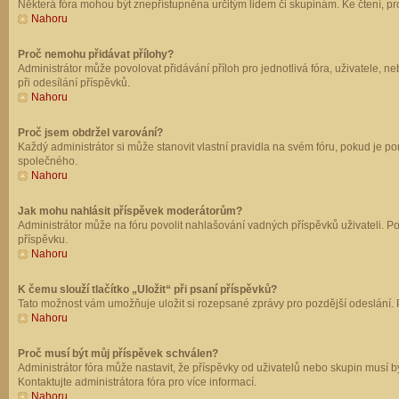
Některá fóra mohou být znepřístupněna určitým lidem či skupinám. Ke čtení, prohl
Nahoru
Proč nemohu přidávat přílohy?
Administrátor může povolovat přidávání příloh pro jednotlivá fóra, uživatele, 
při odesílání příspěvků.
Nahoru
Proč jsem obdržel varování?
Každý administrátor si může stanovit vlastní pravidla na svém fóru, pokud je 
společného.
Nahoru
Jak mohu nahlásit příspěvek moderátorům?
Administrátor může na fóru povolit nahlašování vadných příspěvků uživateli. P
příspěvku.
Nahoru
K čemu slouží tlačítko „Uložit“ při psaní příspěvků?
Tato možnost vám umožňuje uložit si rozepsané zprávy pro pozdější odeslání. Pr
Nahoru
Proč musí být můj příspěvek schválen?
Administrátor fóra může nastavit, že příspěvky od uživatelů nebo skupin musí 
Kontaktujte administrátora fóra pro více informací.
Nahoru