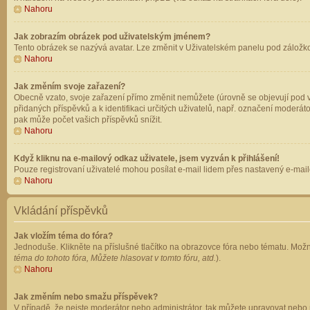
Nahoru
Jak zobrazím obrázek pod uživatelským jménem?
Tento obrázek se nazývá avatar. Lze změnit v Uživatelském panelu pod záložkou 
Nahoru
Jak změním svoje zařazení?
Obecně vzato, svoje zařazení přímo změnit nemůžete (úrovně se objevují pod v
přidaných příspěvků a k identifikaci určitých uživatelů, např. označení moderá
pak může počet vašich příspěvků snížit.
Nahoru
Když kliknu na e-mailový odkaz uživatele, jsem vyzván k přihlášení!
Pouze registrovaní uživatelé mohou posílat e-mail lidem přes nastavený e-mailo
Nahoru
Vkládání příspěvků
Jak vložím téma do fóra?
Jednoduše. Klikněte na příslušné tlačítko na obrazovce fóra nebo tématu. Možn
téma do tohoto fóra, Můžete hlasovat v tomto fóru, atd.
).
Nahoru
Jak změním nebo smažu příspěvek?
V případě, že nejste moderátor nebo administrátor, tak můžete upravovat nebo 