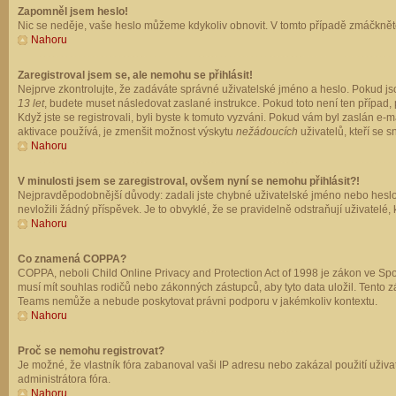
Zapomněl jsem heslo!
Nic se neděje, vaše heslo můžeme kdykoliv obnovit. V tomto případě zmáčkněte
Nahoru
Zaregistroval jsem se, ale nemohu se přihlásit!
Nejprve zkontrolujte, že zadáváte správné uživatelské jméno a heslo. Pokud js
13 let
, budete muset následovat zaslané instrukce. Pokud toto není ten případ, 
Když jste se registrovali, byli byste k tomuto vyzváni. Pokud vám byl zaslán e
aktivace používá, je zmenšit možnost výskytu
nežádoucích
uživatelů, kteří se s
Nahoru
V minulosti jsem se zaregistroval, ovšem nyní se nemohu přihlásit?!
Nejpravděpodobnější důvody: zadali jste chybné uživatelské jméno nebo heslo (z
nevložili žádný příspěvek. Je to obvyklé, že se pravidelně odstraňují uživatelé,
Nahoru
Co znamená COPPA?
COPPA, neboli Child Online Privacy and Protection Act of 1998 je zákon ve Spoj
musí mít souhlas rodičů nebo zákonných zástupců, aby tyto data uložil. Tento zá
Teams nemůže a nebude poskytovat právni podporu v jakémkoliv kontextu.
Nahoru
Proč se nemohu registrovat?
Je možné, že vlastník fóra zabanoval vaši IP adresu nebo zakázal použití uživat
administrátora fóra.
Nahoru