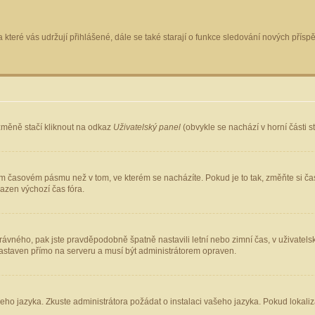
 které vás udržují přihlášené, dále se také starají o funkce sledování nových pří
změně stačí kliknout na odkaz
Uživatelský panel
(obvykle se nachází v horní části 
ém časovém pásmu než v tom, ve kterém se nacházíte. Pokud je to tak, změňte si ča
azen výchozí čas fóra.
ho správného, pak jste pravděpodobně špatně nastavili letní nebo zimní čas, v uživ
staven přímo na serveru a musí být administrátorem opraven.
šeho jazyka. Zkuste administrátora požádat o instalaci vašeho jazyka. Pokud lokaliz