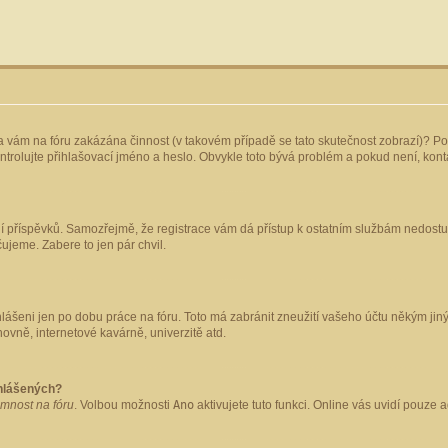
yla vám na fóru zakázána činnost (v takovém případě se tato skutečnost zobrazí)? Po
 zkontrolujte přihlašovací jméno a heslo. Obvykle toto bývá problém a pokud není, ko
ládání příspěvků. Samozřejmě, že registrace vám dá přístup k ostatním službám nedo
čujeme. Zabere to jen pár chvil.
hlášeni jen po dobu práce na fóru. Toto má zabránit zneužití vašeho účtu někým jiným.
ovně, internetové kavárně, univerzitě atd.
ihlášených?
omnost na fóru
. Volbou možnosti
Ano
aktivujete tuto funkci. Online vás uvidí pouze 