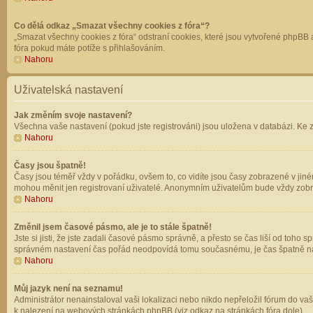
Co dělá odkaz „Smazat všechny cookies z fóra“?
„Smazat všechny cookies z fóra“ odstraní cookies, které jsou vytvořené phpBB a
fóra pokud máte potíže s přihlašováním.
Nahoru
Uživatelská nastavení
Jak změním svoje nastavení?
Všechna vaše nastavení (pokud jste registrováni) jsou uložena v databázi. Ke 
Nahoru
Časy jsou špatně!
Časy jsou téměř vždy v pořádku, ovšem to, co vidíte jsou časy zobrazené v jin
mohou měnit jen registrovaní uživatelé. Anonymním uživatelům bude vždy zobr
Nahoru
Změnil jsem časové pásmo, ale je to stále špatně!
Jste si jisti, že jste zadali časové pásmo správně, a přesto se čas liší od to
správném nastavení čas pořád neodpovídá tomu současnému, je čas špatně na
Nahoru
Můj jazyk není na seznamu!
Administrátor nenainstaloval vaši lokalizaci nebo nikdo nepřeložil fórum do va
k nalezení na webových stránkách phpBB (viz odkaz na stránkách fóra dole).