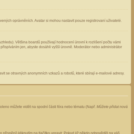
avených oprávněních. Avatar si mohou nastavit pouze registrovaní uživatelé.
zhledu). Většina boardů používají hodnocení úrovní k rozlišení počtu vámi
 přispíváním jen, abyste dosáhli vyšší úrovně. Moderátor nebo administrátor
vit se otravných anonymních vzkazů a robotů, které sbírají e-mailové adresy.
voleno můžete vidět na spodní části fóra nebo tématu (Např.
Můžete přidat nová
přispění) kliknutím na tlačítko
upravit
. Pokud již někdo odpověděl na váš