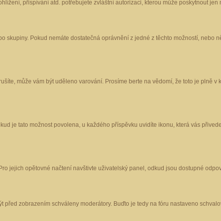
ížení, přispívání atd. potřebujete zvláštní autorizaci, kterou může poskytnout jen m
nebo skupiny. Pokud nemáte dostatečná oprávnění z jedné z těchto možností, nebo ně
porušíte, může vám být uděleno varování. Prosíme berte na vědomí, že toto je plně
okud je tato možnost povolena, u každého příspěvku uvidíte ikonu, která vás přived
o jejich opětovné načtení navštivte uživatelský panel, odkud jsou dostupné odpoví
být před zobrazením schváleny moderátory. Buďto je tedy na fóru nastaveno schvalov