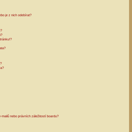
bo je z nich odebírat?
h?
ů?
tránku!?
ata?
i?
ra?
mailů nebo právních záležitostí boardu?