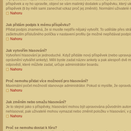
příspěvek a vy ho upravíte, objeví se vám malinký dodatek u příspěvku, který u
příspěvek (ti by měli sami zanechat vzkaz proč jej změnili). Normální uživate
Nahoru
Jak přidám podpis k mému příspěvku?
Přidat podpis znamená, že si musíte nejdřív nějaký vytvořit. To uděláte přes st
zaškrtnutím příslušného políčka v nastavení profilu (je možné nepřidávat podp
Nahoru
Jak vytvořím hlasování?
Vytvoření hlasování je jednoduché. Když přidáte nový příspěvek (nebo upravuje
oprávnění vytvářet ankety). Měli byste zadat název ankety a pak alespoň dvě 
odpovědí, které můžete zadat, určuje administrátor boardu.
Nahoru
Proč nemohu přidat více možností pro hlasování?
Maximální počet možností stanovuje administrátor. Pokud si myslíte, že opravdu
Nahoru
Jak změním nebo smažu hlasování?
Je to stejné jako s příspěvky, hlasování mohou být upravována původním autor
nehlasoval, pak uživatelé mohou vymazat nebo změnit položku v hlasování, v př
Nahoru
Proč se nemohu dostat k fóru?