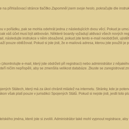
 na přihlašovací stránce tlačítko
Zapomněl jsem svoje heslo
, pokračujte dle instr
ou v pořádku, pak se mohla odehrát jedna z následujících dvou věcí. Pokud je umož
pak váš účet musí být aktivován. Některé boardy vyžadují aktivaci všech nových reg
-mail, následujte instrukce v něm obsažené, pokud jste tento e-mail neobdrželi, uji
naží pouze obtěžovat. Pokud si jste jisti, že e-mailová adresa, kterou jste použili je
kontrolujte e-mail, který jste obdrželi při registraci) nebo administrátor z nějaké
 kteří ničím nepřispěli, aby se zmenšila velikost databáze. Zkuste se zaregistrovat z
ených Státech, který má za úkol chránit mládež na internetu. Stránky, kde je poten
kon však platí pouze v jurisdikci Spojených Států. Pokud si nejste jisti, jestli tot
elského jména, které jste si zvolili. Administrátor také mohl vypnout registrace, ab