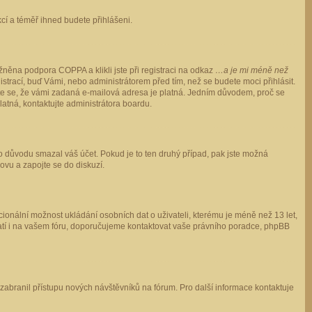
ukcí a téměř ihned budete přihlášeni.
něna podpora COPPA a klikli jste při registraci na odkaz
…a je mi méně než
istrací, buď Vámi, nebo administrátorem před tím, než se budete moci přihlásit.
stěte se, že vámi zadaná e-mailová adresa je platná. Jedním důvodem, proč se
 platná, kontaktujte administrátora boardu.
ho důvodu smazal váš účet. Pokud je to ten druhý případ, pak jste možná
novu a zapojte se do diskuzí.
cionální možnost ukládání osobních dat o uživateli, kterému je méně než 13 let,
o platí i na vašem fóru, doporučujeme kontaktovat vaše právního poradce, phpBB
y zabranil přístupu nových návštěvníků na fórum. Pro další informace kontaktuje