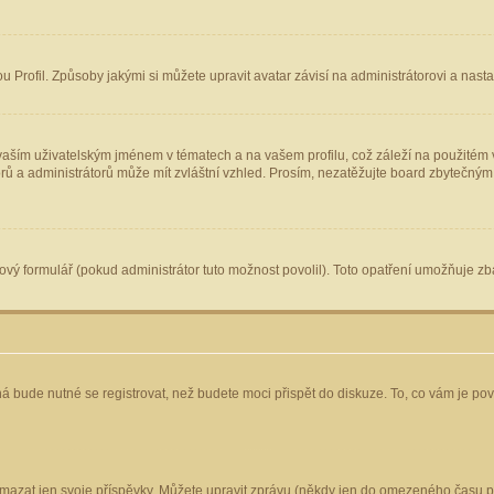
Profil. Způsoby jakými si můžete upravit avatar závisí na administrátorovi a nast
aším uživatelským jménem v tématech a na vašem profilu, což záleží na použitém v
torů a administrátorů může mít zvláštní vzhled. Prosím, nezatěžujte board zbytečným
vý formulář (pokud administrátor tuto možnost povolil). Toto opatření umožňuje zba
á bude nutné se registrovat, než budete moci přispět do diskuze. To, co vám je po
mazat jen svoje příspěvky. Můžete upravit zprávu (někdy jen do omezeného času po 