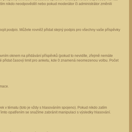
 zatím nikdo neodpověděl nebo pokud moderátor či administrátor změnili
pojit podpis
. Můžete rovněž přidat stejný podpis pro všechny vaše příspěvky
vním oknem na přidávání příspěvků (pokud to nevidíte, zřejmě nemáte
ké přidat časový limit pro anketu, kde 0 znamená neomezenou volbu. Počet
rmace.
ek v tématu (toto je vždy s hlasováním spojeno). Pokud nikdo zatím
Tímto opatřením se snažíme zabránit manipulaci s výsledky hlasování.