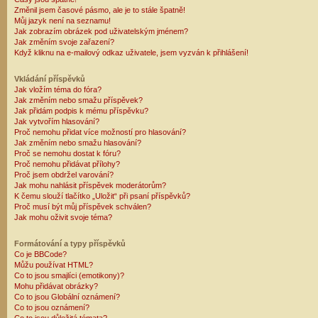
Změnil jsem časové pásmo, ale je to stále špatně!
Můj jazyk není na seznamu!
Jak zobrazím obrázek pod uživatelským jménem?
Jak změním svoje zařazení?
Když kliknu na e-mailový odkaz uživatele, jsem vyzván k přihlášení!
Vkládání příspěvků
Jak vložím téma do fóra?
Jak změním nebo smažu příspěvek?
Jak přidám podpis k mému příspěvku?
Jak vytvořím hlasování?
Proč nemohu přidat více možností pro hlasování?
Jak změním nebo smažu hlasování?
Proč se nemohu dostat k fóru?
Proč nemohu přidávat přílohy?
Proč jsem obdržel varování?
Jak mohu nahlásit příspěvek moderátorům?
K čemu slouží tlačítko „Uložit“ při psaní příspěvků?
Proč musí být můj příspěvek schválen?
Jak mohu oživit svoje téma?
Formátování a typy příspěvků
Co je BBCode?
Můžu používat HTML?
Co to jsou smajlíci (emotikony)?
Mohu přidávat obrázky?
Co to jsou Globální oznámení?
Co to jsou oznámení?