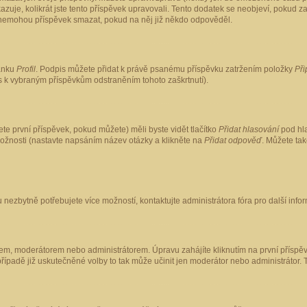
kazuje, kolikrát jste tento příspěvek upravovali. Tento dodatek se neobjeví, pokud
lé nemohou příspěvek smazat, pokud na něj již někdo odpověděl.
ránku
Profil
. Podpis můžete přidat k právě psanému příspěvku zatržením položky
Při
is k vybraným příspěvkům odstraněním tohoto zaškrtnutí).
te první příspěvek, pokud můžete) měli byste vidět tlačítko
Přidat hlasování
pod hla
možnosti (nastavte napsáním název otázky a klikněte na
Přidat odpověď
. Můžete ta
 nezbytně potřebujete více možností, kontaktujte administrátora fóra pro další info
em, moderátorem nebo administrátorem. Úpravu zahájíte kliknutím na první příspěv
ípadě již uskutečněné volby to tak může učinit jen moderátor nebo administrátor. 