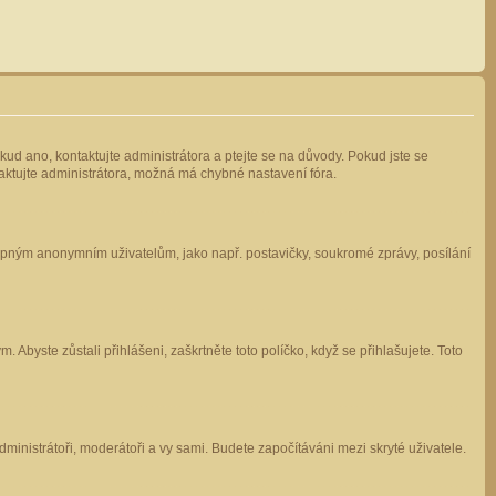
kud ano, kontaktujte administrátora a ptejte se na důvody. Pokud jste se
ntaktujte administrátora, možná má chybné nastavení fóra.
stupným anonymním uživatelům, jako např. postavičky, soukromé zprávy, posílání
 Abyste zůstali přihlášeni, zaškrtněte toto políčko, když se přihlašujete. Toto
administrátoři, moderátoři a vy sami. Budete započítáváni mezi skryté uživatele.