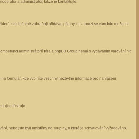
oderátor a administrátor, takže je kontaktujte.
které z nich úplně zabraňují přidávat přílohy, nezobrazí se vám tato možnost
 v kompetenci administrátorů fóra a phpBB Group nemá s vydáváním varování nic
e na formulář, kde vyplníte všechny nezbytné informace pro nahlášení
dající nástroje.
ání, nebo jste byli umístěny do skupiny, u které je schvalování vyžadováno.