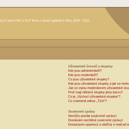
kých oborů MU a VUT Brno s účastí aplikační sféry 2009 - 2012
Uživatelské úrovně a skupiny
Kdo jsou administrátoři?
Kdo jsou moderátoři?
Co jsou uživatelské skupiny?
Kde jsou uživatelské skupiny a jak se mohu
Jak se stanu moderátorem uživatelské sku
Proč mají některé skupiny jinou barvu?
Co je „Výchozí uživatelská skupina“?
Co znamená odkaz „Tým“?
Soukromé zprávy
Nemůžu posílat soukromé zprávy!
Dostávám nechtěné soukromé zprávy!
Dostal jsem spamový a obtížný e-mail od n