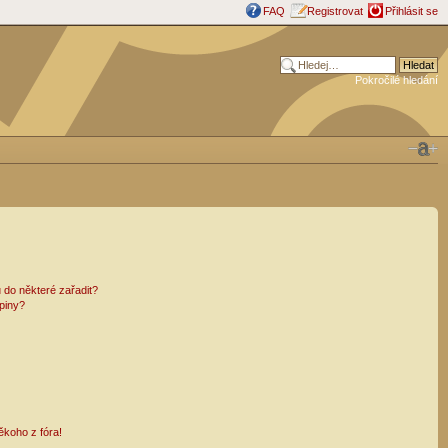
FAQ
Registrovat
Přihlásit se
Pokročilé hledání
 do některé zařadit?
piny?
ěkoho z fóra!