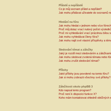
Přátelé a nepřátelé
Co je můj seznam přátel a nepřátel?
Jak mohu přidávat uživatele do seznamů ne
Hledání na fóru
Jak mohu hledat v jednom nebo více fórec
Proč můj dotaz vrací nulový počet výsledk
Proč mi vyhledávání vrací prázdnou bílou s
Jak mohu vyhledávat členy fóra?
Jak mohu najít své vlastní příspěvky a tém
Sledování témat a záložky
Jaký je rozdíl mezi sledováním a záložkam
Jak mohu sledovat zvolená témata nebo fó
Jak mohu zrušit sledování témat?
Přílohy
Jaké přílohy jsou povolené na tomto fóru?
Jak si mohu zobrazit všechny své přílohy?
Záležitosti okolo phpBB 3
Kdo napsal tento program?
Proč není k dispozici funkce X?
Koho mám kontaktovat ohledně obtížných e-