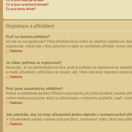
Co to jsou důležitá témata?
Co to jsou uzamčená témata?
Co jsou ikony témat?
Registrace a přihlášení
Proč se nemohu přihlásit?
Už jste se zaregistrovali? Před přihlášením je nutné se nejdříve registrovat. B
registrovali, nebyli jste z fóra vyloučeni a stále se nemůžete přihlásit, znovu
Nahoru
Je vůbec potřeba se registrovat?
Nemusíte. Je na administrátorovi fóra, jestli je potřeba se registrovat ke vk
e-mailů uživatelům, přihlášení do skupin, atd. Vřele vám tedy registraci doporu
Nahoru
Proč jsem automaticky odhlášen?
Pokud nezaškrtnete tlačítko
Přihlásit automaticky při příští návštěvě
, budete při
ovšem nedoporučujeme, když se přihlašujete z veřejného počítače, např. v knih
Nahoru
Jak zabráním, aby se moje uživatelské jméno objevilo v seznamu právě př
V Uživatelském panelu najdete pod položkou „Nastavení“ volbu
Skrýt moji přít
Nahoru