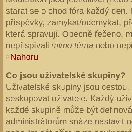
starat se o chod fóra každý den.
příspěvky, zamykat/odemykat, př
která spravují. Obecně řečeno, mo
nepřispívali
mimo téma
nebo nepři
Nahoru
Co jsou uživatelské skupiny?
Uživatelské skupiny jsou cestou,
seskupovat uživatele. Každý uživa
každé skupině může být definován
administrátorům snáze nastavit n