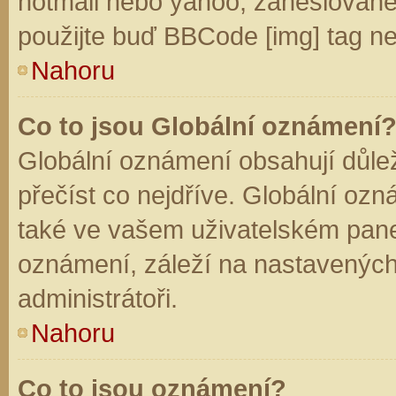
hotmail nebo yahoo, zaheslované
použijte buď BBCode [img] tag ne
Nahoru
Co to jsou Globální oznámení
Globální oznámení obsahují důleži
přečíst co nejdříve. Globální oz
také ve vašem uživatelském panelu
oznámení, záleží na nastavených
administrátoři.
Nahoru
Co to jsou oznámení?