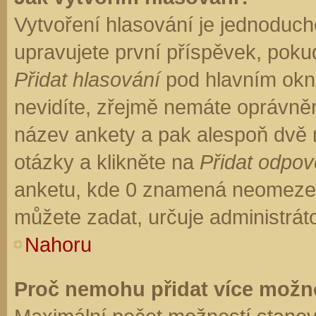
Vytvoření hlasování je jednoduch
upravujete první příspěvek, pokud
Přidat hlasování
pod hlavním okn
nevidíte, zřejmě nemáte oprávněn
název ankety a pak alespoň dvě
otázky a klikněte na
Přidat odpo
anketu, kde 0 znamená neomezen
můžete zadat, určuje administrát
Nahoru
Proč nemohu přidat více možno