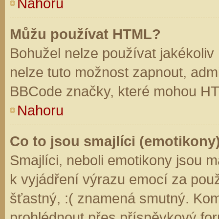
Nahoru
Můžu používat HTML?
Bohužel nelze používat jakékoliv
nelze tuto možnost zapnout, admi
BBCode značky, které mohou HT
Nahoru
Co to jsou smajlíci (emotikony
Smajlíci, neboli emotikony jsou m
k vyjádření výrazu emocí za použ
šťastný, :( znamená smutný. Kom
prohlédnout přes příspěvkový for