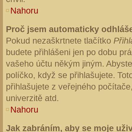
Nahoru
Proč jsem automaticky odhláš
Pokud nezaškrtnete tlačítko
Přihl
budete přihlášeni jen po dobu prá
vašeho účtu někým jiným. Abyste z
políčko, když se přihlašujete. T
přihlašujete z veřejného počítače
univerzitě atd.
Nahoru
Jak zabráním, aby se moje uži