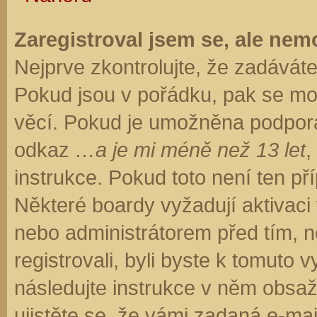
Zaregistroval jsem se, ale nemo
Nejprve zkontrolujte, že zadávát
Pokud jsou v pořádku, pak se moh
věcí. Pokud je umožněna podpora C
odkaz
…a je mi méně než 13 let
,
instrukce. Pokud toto není ten př
Některé boardy vyžadují aktivaci
nebo administrátorem před tím, ne
registrovali, byli byste k tomuto
následujte instrukce v něm obsaže
ujistěte se, že vámi zadaná e-ma