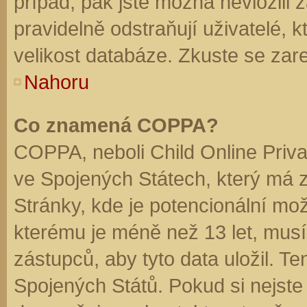
případ, pak jste možná nevložili 
pravidelně odstraňují uživatelé, k
velikost databáze. Zkuste se zare
Nahoru
Co znamená COPPA?
COPPA, neboli Child Online Priva
ve Spojených Státech, který má z
Stránky, kde je potencionální mož
kterému je méně než 13 let, mus
zástupců, aby tyto data uložil. Te
Spojených Států. Pokud si nejste jis