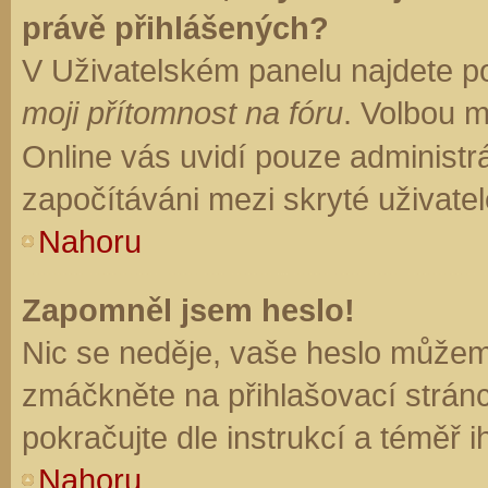
právě přihlášených?
V Uživatelském panelu najdete p
moji přítomnost na fóru
. Volbou 
Online vás uvidí pouze administrá
započítáváni mezi skryté uživatel
Nahoru
Zapomněl jsem heslo!
Nic se neděje, vaše heslo můžem
zmáčkněte na přihlašovací stránc
pokračujte dle instrukcí a téměř i
Nahoru