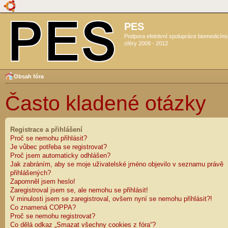
PES
Podpora efektivní spolupráce biomedicín
sféry 2009 - 2012
Obsah fóra
Často kladené otázky
Registrace a přihlášení
Proč se nemohu přihlásit?
Je vůbec potřeba se registrovat?
Proč jsem automaticky odhlášen?
Jak zabráním, aby se moje uživatelské jméno objevilo v seznamu právě
přihlášených?
Zapomněl jsem heslo!
Zaregistroval jsem se, ale nemohu se přihlásit!
V minulosti jsem se zaregistroval, ovšem nyní se nemohu přihlásit?!
Co znamená COPPA?
Proč se nemohu registrovat?
Co dělá odkaz „Smazat všechny cookies z fóra“?