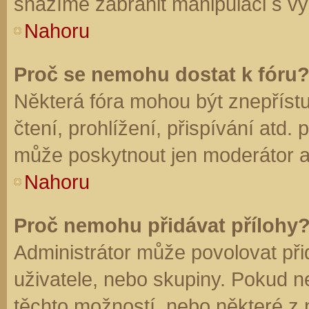
snažíme zabránit manipulaci s vý
Nahoru
Proč se nemohu dostat k fóru
Některá fóra mohou být znepříst
čtení, prohlížení, přispívání atd. 
může poskytnout jen moderátor a a
Nahoru
Proč nemohu přidávat přílohy
Administrátor může povolovat přid
uživatele, nebo skupiny. Pokud 
těchto možností, nebo některé z n