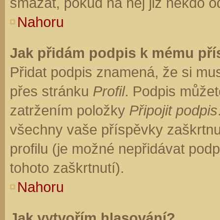
smazat, pokud na něj již někdo o
Nahoru
Jak přidám podpis k mému př
Přidat podpis znamená, že si musí
přes stránku
Profil
. Podpis můžet
zatržením položky
Připojit podpis
všechny vaše příspěvky zaškrtnu
profilu (je možné nepřidávat po
tohoto zaškrtnutí).
Nahoru
Jak vytvořím hlasování?