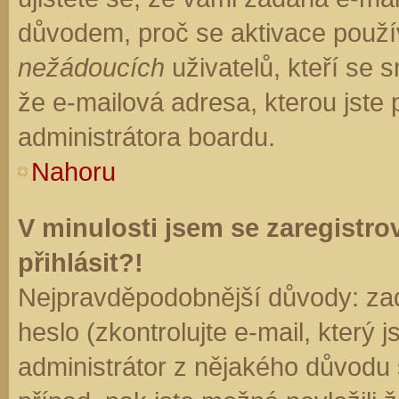
důvodem, proč se aktivace použí
nežádoucích
uživatelů, kteří se s
že e-mailová adresa, kterou jste p
administrátora boardu.
Nahoru
V minulosti jsem se zaregistr
přihlásit?!
Nejpravděpodobnější důvody: zad
heslo (zkontrolujte e-mail, který j
administrátor z nějakého důvodu 