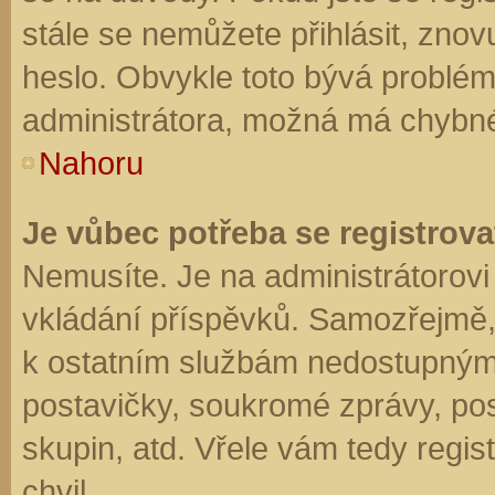
stále se nemůžete přihlásit, znov
heslo. Obvykle toto bývá problém
administrátora, možná má chybné
Nahoru
Je vůbec potřeba se registrova
Nemusíte. Je na administrátorovi f
vkládání příspěvků. Samozřejmě,
k ostatním službám nedostupným
postavičky, soukromé zprávy, posí
skupin, atd. Vřele vám tedy regis
chvil.