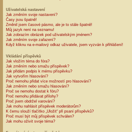
Uživatelská nastavení
Jak změním svoje nastavení?
Časy jsou špatně!
Změnil jsem časové pásmo, ale je to stále špatně!
Můj jazyk není na seznamu!
Jak zobrazím obrázek pod uživatelským jménem?
Jak změním svoje zařazení?
Když kliknu na e-mailový odkaz uživatele, jsem vyzván k přihlášení!
Vkládání příspěvků
Jak vložím téma do fóra?
Jak změním nebo smažu příspěvek?
Jak přidám podpis k mému příspěvku?
Jak vytvořím hlasování?
Proč nemohu přidat více možností pro hlasování?
Jak změním nebo smažu hlasování?
Proč se nemohu dostat k fóru?
Proč nemohu přidávat přílohy?
Proč jsem obdržel varování?
Jak mohu nahlásit příspěvek moderátorům?
K čemu slouží tlačítko „Uložit“ při psaní příspěvků?
Proč musí být můj příspěvek schválen?
Jak mohu oživit svoje téma?