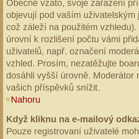
Obecně vzato, svoje zařazení př
objevují pod vaším uživatelským
což záleží na použitém vzhledu).
úrovní k rozlišení počtu vámi přid
uživatelů, např. označení moderá
vzhled. Prosím, nezatěžujte boar
dosáhli vyšší úrovně. Moderátor
vašich příspěvků snížit.
Nahoru
Když kliknu na e-mailový odkaz
Pouze registrovaní uživatelé moh