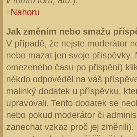
v tomto fóru, atd.
).
Nahoru
Jak změním nebo smažu přísp
V případě, že nejste moderátor n
nebo mazat jen svoje příspěvky. 
omezeného času po přispění) klik
někdo odpověděl na váš příspěve
malinký dodatek u příspěvku, kter
upravovali. Tento dodatek se neo
nebo pokud moderátor či administr
zanechat vzkaz proč jej změnili)