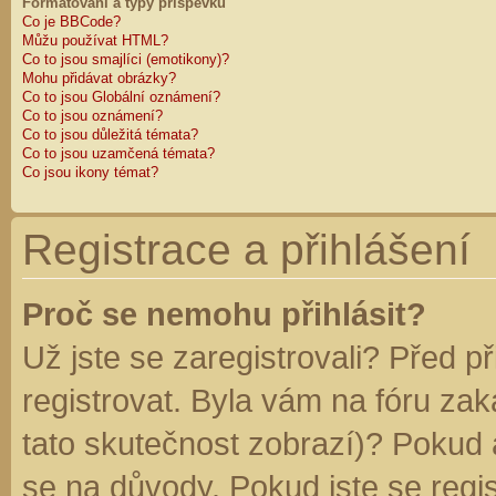
Formátování a typy příspěvků
Co je BBCode?
Můžu používat HTML?
Co to jsou smajlíci (emotikony)?
Mohu přidávat obrázky?
Co to jsou Globální oznámení?
Co to jsou oznámení?
Co to jsou důležitá témata?
Co to jsou uzamčená témata?
Co jsou ikony témat?
Registrace a přihlášení
Proč se nemohu přihlásit?
Už jste se zaregistrovali? Před p
registrovat. Byla vám na fóru za
tato skutečnost zobrazí)? Pokud a
se na důvody. Pokud jste se regist