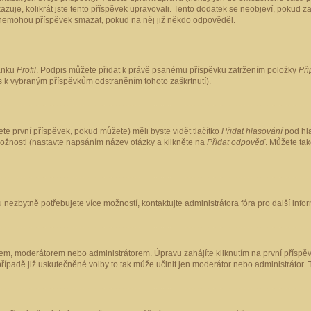
kazuje, kolikrát jste tento příspěvek upravovali. Tento dodatek se neobjeví, pokud
lé nemohou příspěvek smazat, pokud na něj již někdo odpověděl.
ránku
Profil
. Podpis můžete přidat k právě psanému příspěvku zatržením položky
Při
is k vybraným příspěvkům odstraněním tohoto zaškrtnutí).
te první příspěvek, pokud můžete) měli byste vidět tlačítko
Přidat hlasování
pod hla
možnosti (nastavte napsáním název otázky a klikněte na
Přidat odpověď
. Můžete ta
 nezbytně potřebujete více možností, kontaktujte administrátora fóra pro další info
em, moderátorem nebo administrátorem. Úpravu zahájíte kliknutím na první příspěv
ípadě již uskutečněné volby to tak může učinit jen moderátor nebo administrátor. 