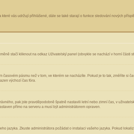
 které vás udržují přihlášené, dále se také starají o funkce sledování nových pří
změně stačí kliknout na odkaz
Uživatelský panel
(obvykle se nachází v horní části 
ém časovém pásmu než v tom, ve kterém se nacházíte. Pokud je to tak, změňte si ča
azen výchozí čas fóra.
ho správného, pak jste pravděpodobně špatně nastavili letní nebo zimní čas, v uživ
staven přímo na serveru a musí být administrátorem opraven.
šeho jazyka. Zkuste administrátora požádat o instalaci vašeho jazyka. Pokud lokaliz