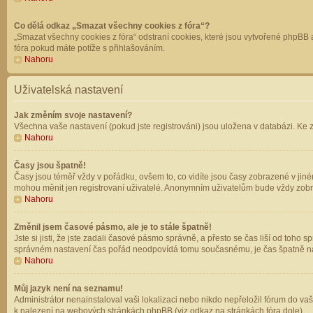
Co dělá odkaz „Smazat všechny cookies z fóra“?
„Smazat všechny cookies z fóra“ odstraní cookies, které jsou vytvořené phpBB a
fóra pokud máte potíže s přihlašováním.
Nahoru
Uživatelská nastavení
Jak změním svoje nastavení?
Všechna vaše nastavení (pokud jste registrováni) jsou uložena v databázi. Ke 
Nahoru
Časy jsou špatně!
Časy jsou téměř vždy v pořádku, ovšem to, co vidíte jsou časy zobrazené v jin
mohou měnit jen registrovaní uživatelé. Anonymním uživatelům bude vždy zobr
Nahoru
Změnil jsem časové pásmo, ale je to stále špatně!
Jste si jisti, že jste zadali časové pásmo správně, a přesto se čas liší od to
správném nastavení čas pořád neodpovídá tomu současnému, je čas špatně na
Nahoru
Můj jazyk není na seznamu!
Administrátor nenainstaloval vaši lokalizaci nebo nikdo nepřeložil fórum do va
k nalezení na webových stránkách phpBB (viz odkaz na stránkách fóra dole).