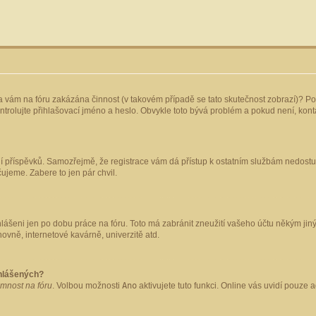
yla vám na fóru zakázána činnost (v takovém případě se tato skutečnost zobrazí)? Po
 zkontrolujte přihlašovací jméno a heslo. Obvykle toto bývá problém a pokud není, ko
ládání příspěvků. Samozřejmě, že registrace vám dá přístup k ostatním službám nedo
čujeme. Zabere to jen pár chvil.
hlášeni jen po dobu práce na fóru. Toto má zabránit zneužití vašeho účtu někým jiným.
ovně, internetové kavárně, univerzitě atd.
ihlášených?
omnost na fóru
. Volbou možnosti
Ano
aktivujete tuto funkci. Online vás uvidí pouze 