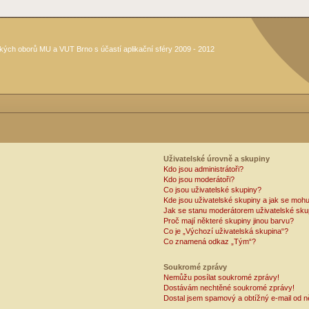
kých oborů MU a VUT Brno s účastí aplikační sféry 2009 - 2012
Uživatelské úrovně a skupiny
Kdo jsou administrátoři?
Kdo jsou moderátoři?
Co jsou uživatelské skupiny?
Kde jsou uživatelské skupiny a jak se mohu
Jak se stanu moderátorem uživatelské sku
Proč mají některé skupiny jinou barvu?
Co je „Výchozí uživatelská skupina“?
Co znamená odkaz „Tým“?
Soukromé zprávy
Nemůžu posílat soukromé zprávy!
Dostávám nechtěné soukromé zprávy!
Dostal jsem spamový a obtížný e-mail od n