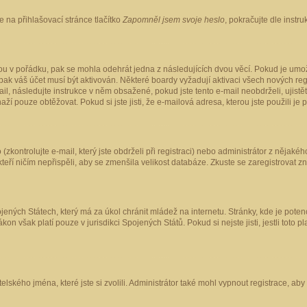
 na přihlašovací stránce tlačítko
Zapomněl jsem svoje heslo
, pokračujte dle instr
ou v pořádku, pak se mohla odehrát jedna z následujících dvou věcí. Pokud je umož
pak váš účet musí být aktivován. Některé boardy vyžadují aktivaci všech nových reg
-mail, následujte instrukce v něm obsažené, pokud jste tento e-mail neobdrželi, uji
naží pouze obtěžovat. Pokud si jste jisti, že e-mailová adresa, kterou jste použili je
kontrolujte e-mail, který jste obdrželi při registraci) nebo administrátor z nějaké
 kteří ničím nepřispěli, aby se zmenšila velikost databáze. Zkuste se zaregistrovat z
ených Státech, který má za úkol chránit mládež na internetu. Stránky, kde je poten
kon však platí pouze v jurisdikci Spojených Států. Pokud si nejste jisti, jestli tot
elského jména, které jste si zvolili. Administrátor také mohl vypnout registrace, ab