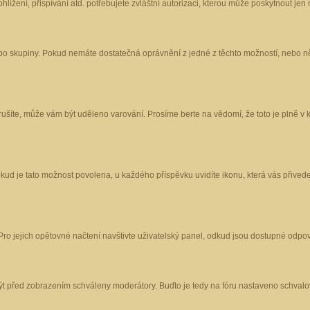
ížení, přispívání atd. potřebujete zvláštní autorizaci, kterou může poskytnout jen m
nebo skupiny. Pokud nemáte dostatečná oprávnění z jedné z těchto možností, nebo ně
porušíte, může vám být uděleno varování. Prosíme berte na vědomí, že toto je plně
okud je tato možnost povolena, u každého příspěvku uvidíte ikonu, která vás přived
o jejich opětovné načtení navštivte uživatelský panel, odkud jsou dostupné odpoví
být před zobrazením schváleny moderátory. Buďto je tedy na fóru nastaveno schvalov