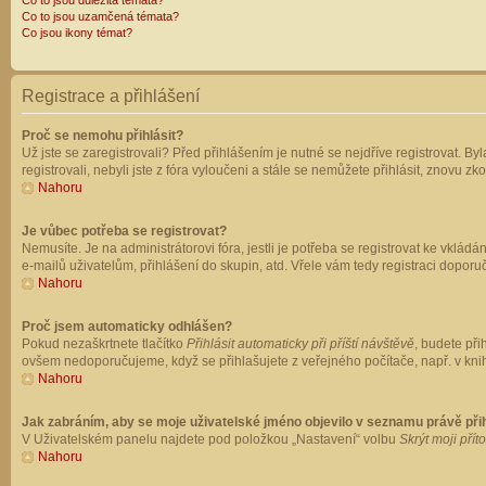
Co to jsou důležitá témata?
Co to jsou uzamčená témata?
Co jsou ikony témat?
Registrace a přihlášení
Proč se nemohu přihlásit?
Už jste se zaregistrovali? Před přihlášením je nutné se nejdříve registrovat. B
registrovali, nebyli jste z fóra vyloučeni a stále se nemůžete přihlásit, znovu
Nahoru
Je vůbec potřeba se registrovat?
Nemusíte. Je na administrátorovi fóra, jestli je potřeba se registrovat ke vk
e-mailů uživatelům, přihlášení do skupin, atd. Vřele vám tedy registraci doporu
Nahoru
Proč jsem automaticky odhlášen?
Pokud nezaškrtnete tlačítko
Přihlásit automaticky při příští návštěvě
, budete při
ovšem nedoporučujeme, když se přihlašujete z veřejného počítače, např. v knih
Nahoru
Jak zabráním, aby se moje uživatelské jméno objevilo v seznamu právě př
V Uživatelském panelu najdete pod položkou „Nastavení“ volbu
Skrýt moji přít
Nahoru