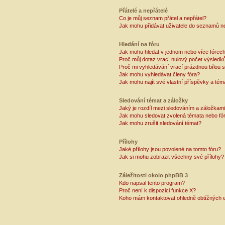
Přátelé a nepřátelé
Co je můj seznam přátel a nepřátel?
Jak mohu přidávat uživatele do seznamů ne
Hledání na fóru
Jak mohu hledat v jednom nebo více fórec
Proč můj dotaz vrací nulový počet výsledk
Proč mi vyhledávání vrací prázdnou bílou s
Jak mohu vyhledávat členy fóra?
Jak mohu najít své vlastní příspěvky a tém
Sledování témat a záložky
Jaký je rozdíl mezi sledováním a záložkam
Jak mohu sledovat zvolená témata nebo fó
Jak mohu zrušit sledování témat?
Přílohy
Jaké přílohy jsou povolené na tomto fóru?
Jak si mohu zobrazit všechny své přílohy?
Záležitosti okolo phpBB 3
Kdo napsal tento program?
Proč není k dispozici funkce X?
Koho mám kontaktovat ohledně obtížných e-