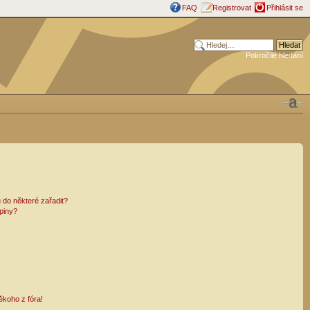
FAQ
Registrovat
Přihlásit se
Pokročilé hledání
 do některé zařadit?
piny?
ěkoho z fóra!