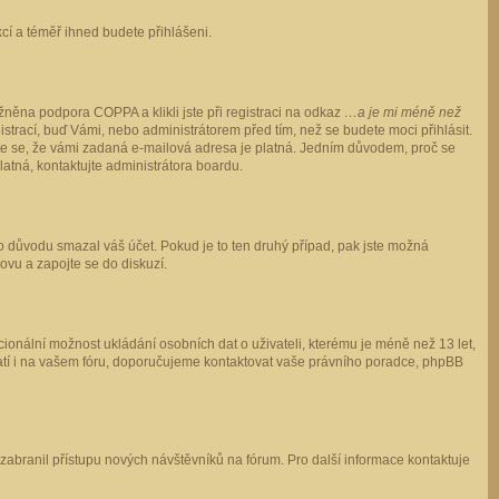
ukcí a téměř ihned budete přihlášeni.
něna podpora COPPA a klikli jste při registraci na odkaz
…a je mi méně než
istrací, buď Vámi, nebo administrátorem před tím, než se budete moci přihlásit.
stěte se, že vámi zadaná e-mailová adresa je platná. Jedním důvodem, proč se
 platná, kontaktujte administrátora boardu.
ho důvodu smazal váš účet. Pokud je to ten druhý případ, pak jste možná
novu a zapojte se do diskuzí.
cionální možnost ukládání osobních dat o uživateli, kterému je méně než 13 let,
o platí i na vašem fóru, doporučujeme kontaktovat vaše právního poradce, phpBB
y zabranil přístupu nových návštěvníků na fórum. Pro další informace kontaktuje