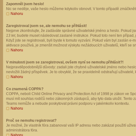
Zapomněl jsem heslo!
Nic se neděje, vaše heslo můžeme kdykoliv obnovit. V tomto případě zmáčkněte
Nahoru
Zaregistroval jsem se, ale nemohu se přihlásit!
Nejprve zkontrolujte, že zadáváte správné uživatelské jméno a heslo. Pokud js
13 let
, budete muset následovat zaslané instrukce. Pokud toto není ten případ, 
Když jste se registrovali, byli byste k tomuto vyzváni. Pokud vám byl zaslán e
aktivace používá, je zmenšit možnost výskytu
nežádoucích
uživatelů, kteří se s
Nahoru
V minulosti jsem se zaregistroval, ovšem nyní se nemohu přihlásit?!
Nejpravděpodobnější důvody: zadali jste chybné uživatelské jméno nebo heslo (z
nevložili žádný příspěvek. Je to obvyklé, že se pravidelně odstraňují uživatelé,
Nahoru
Co znamená COPPA?
COPPA, neboli Child Online Privacy and Protection Act of 1998 je zákon ve Spoj
musí mít souhlas rodičů nebo zákonných zástupců, aby tyto data uložil. Tento zá
Teams nemůže a nebude poskytovat právni podporu v jakémkoliv kontextu.
Nahoru
Proč se nemohu registrovat?
Je možné, že vlastník fóra zabanoval vaši IP adresu nebo zakázal použití uživat
administrátora fóra.
Nahoru