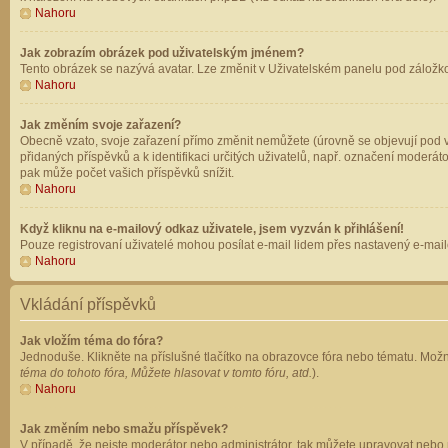
Nahoru
Jak zobrazím obrázek pod uživatelským jménem?
Tento obrázek se nazývá avatar. Lze změnit v Uživatelském panelu pod záložkou 
Nahoru
Jak změním svoje zařazení?
Obecně vzato, svoje zařazení přímo změnit nemůžete (úrovně se objevují pod v
přidaných příspěvků a k identifikaci určitých uživatelů, např. označení moderá
pak může počet vašich příspěvků snížit.
Nahoru
Když kliknu na e-mailový odkaz uživatele, jsem vyzván k přihlášení!
Pouze registrovaní uživatelé mohou posílat e-mail lidem přes nastavený e-mailo
Nahoru
Vkládání příspěvků
Jak vložím téma do fóra?
Jednoduše. Klikněte na příslušné tlačítko na obrazovce fóra nebo tématu. Možn
téma do tohoto fóra, Můžete hlasovat v tomto fóru, atd.
).
Nahoru
Jak změním nebo smažu příspěvek?
V případě, že nejste moderátor nebo administrátor, tak můžete upravovat nebo 