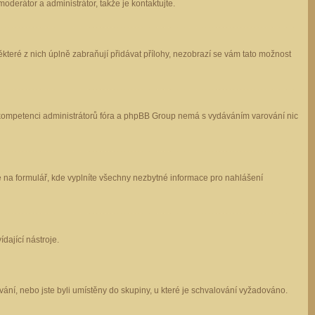
oderátor a administrátor, takže je kontaktujte.
které z nich úplně zabraňují přidávat přílohy, nezobrazí se vám tato možnost
 v kompetenci administrátorů fóra a phpBB Group nemá s vydáváním varování nic
e na formulář, kde vyplníte všechny nezbytné informace pro nahlášení
dající nástroje.
ání, nebo jste byli umístěny do skupiny, u které je schvalování vyžadováno.