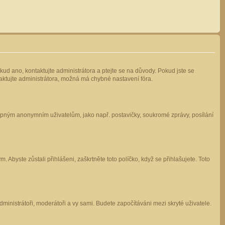
kud ano, kontaktujte administrátora a ptejte se na důvody. Pokud jste se
ntaktujte administrátora, možná má chybné nastavení fóra.
stupným anonymním uživatelům, jako např. postavičky, soukromé zprávy, posílání
 Abyste zůstali přihlášeni, zaškrtněte toto políčko, když se přihlašujete. Toto
administrátoři, moderátoři a vy sami. Budete započítáváni mezi skryté uživatele.