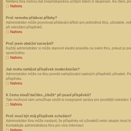
Některá fóra mohou být znepřístupněna určitým lidem či skupinám. Ke čtení, prohl
Nahoru
Proč nemohu přidávat přílohy?
Administrátor může povolovat přidávání příloh pro jednotlivá fóra, uživatele, 
při odesílání příspěvků.
Nahoru
Proč jsem obdržel varování?
Každý administrátor si může stanovit vlastní pravidla na svém fóru, pokud je 
společného.
Nahoru
Jak mohu nahlásit příspěvek moderátorům?
Administrátor může na fóru povolit nahlašování vadných příspěvků uživateli. P
příspěvku.
Nahoru
K čemu slouží tlačítko „Uložit“ při psaní příspěvků?
Tato možnost vám umožňuje uložit si rozepsané zprávy pro pozdější odeslání. Pr
Nahoru
Proč musí být můj příspěvek schválen?
Administrátor fóra může nastavit, že příspěvky od uživatelů nebo skupin musí 
Kontaktujte administrátora fóra pro více informací.
Nahoru