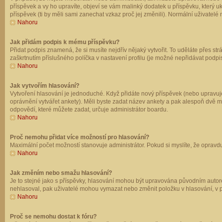
příspěvek a vy ho upravíte, objeví se vám malinký dodatek u příspěvku, který u
příspěvek (ti by měli sami zanechat vzkaz proč jej změnili). Normální uživate
Nahoru
Jak přidám podpis k mému příspěvku?
Přidat podpis znamená, že si musíte nejdřív nějaký vytvořit. To uděláte přes st
zaškrtnutím příslušného políčka v nastavení profilu (je možné nepřidávat podp
Nahoru
Jak vytvořím hlasování?
Vytvoření hlasování je jednoduché. Když přidáte nový příspěvek (nebo upravuje
oprávnění vytvářet ankety). Měli byste zadat název ankety a pak alespoň dvě 
odpovědí, které můžete zadat, určuje administrátor boardu.
Nahoru
Proč nemohu přidat více možností pro hlasování?
Maximální počet možností stanovuje administrátor. Pokud si myslíte, že opravdu
Nahoru
Jak změním nebo smažu hlasování?
Je to stejné jako s příspěvky, hlasování mohou být upravována původním autor
nehlasoval, pak uživatelé mohou vymazat nebo změnit položku v hlasování, v př
Nahoru
Proč se nemohu dostat k fóru?