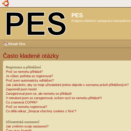
PES
Podpora efektivní spolupráce biomedicíns
Obsah fóra
Často kladené otázky
Registrace a přihlášení
Proč se nemohu přihlásit?
Je vůbec potřeba se registrovat?
Proč jsem automaticky odhlášen?
Jak zabráním, aby se moje uživatelské jméno objevilo v seznamu právě přihlášených?
Zapomněl jsem heslo!
Zaregistroval jsem se, ale nemohu se přihlásit!
V minulosti jsem se zaregistroval, ovšem nyní se nemohu přihlásit?!
Co znamená COPPA?
Proč se nemohu registrovat?
Co dělá odkaz „Smazat všechny cookies z fóra“?
Uživatelská nastavení
Jak změním svoje nastavení?
Časy jsou špatně!