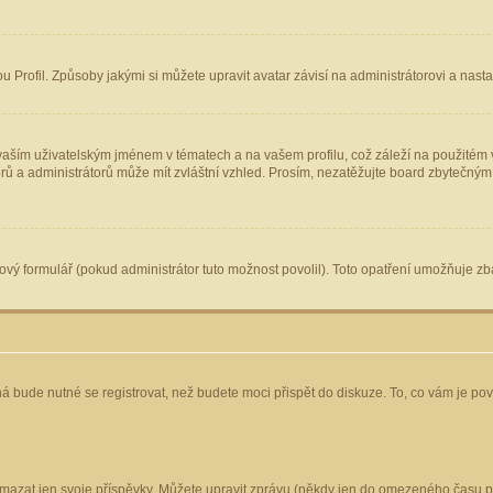
Profil. Způsoby jakými si můžete upravit avatar závisí na administrátorovi a nast
aším uživatelským jménem v tématech a na vašem profilu, což záleží na použitém v
torů a administrátorů může mít zvláštní vzhled. Prosím, nezatěžujte board zbytečným
vý formulář (pokud administrátor tuto možnost povolil). Toto opatření umožňuje zba
á bude nutné se registrovat, než budete moci přispět do diskuze. To, co vám je po
mazat jen svoje příspěvky. Můžete upravit zprávu (někdy jen do omezeného času po 