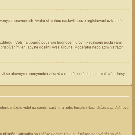
avených oprávněních. Avatar si mohou nastavit pouze registrovaní uživatelé.
zhledu). Většina boardů používají hodnocení úrovní k rozlišení počtu vámi
 přispíváním jen, abyste dosáhli vyšší úrovně. Moderátor nebo administrátor
vit se otravných anonymních vzkazů a robotů, které sbírají e-mailové adresy.
voleno můžete vidět na spodní části fóra nebo tématu (Např.
Můžete přidat nová
přispění) kliknutím na tlačítko
upravit
. Pokud již někdo odpověděl na váš