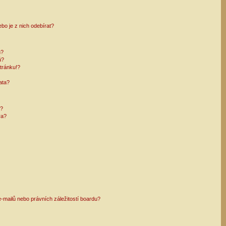
bo je z nich odebírat?
h?
ů?
tránku!?
ata?
i?
ra?
mailů nebo právních záležitostí boardu?