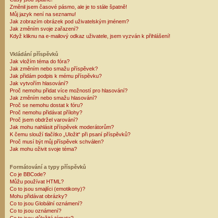
Změnil jsem časové pásmo, ale je to stále špatně!
Můj jazyk není na seznamu!
Jak zobrazím obrázek pod uživatelským jménem?
Jak změním svoje zařazení?
Když kliknu na e-mailový odkaz uživatele, jsem vyzván k přihlášení!
Vkládání příspěvků
Jak vložím téma do fóra?
Jak změním nebo smažu příspěvek?
Jak přidám podpis k mému příspěvku?
Jak vytvořím hlasování?
Proč nemohu přidat více možností pro hlasování?
Jak změním nebo smažu hlasování?
Proč se nemohu dostat k fóru?
Proč nemohu přidávat přílohy?
Proč jsem obdržel varování?
Jak mohu nahlásit příspěvek moderátorům?
K čemu slouží tlačítko „Uložit“ při psaní příspěvků?
Proč musí být můj příspěvek schválen?
Jak mohu oživit svoje téma?
Formátování a typy příspěvků
Co je BBCode?
Můžu používat HTML?
Co to jsou smajlíci (emotikony)?
Mohu přidávat obrázky?
Co to jsou Globální oznámení?
Co to jsou oznámení?