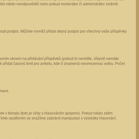
 zatím nikdo neodpověděl nebo pokud moderátor či administrátor změnili
pojit podpis
. Můžete rovněž přidat stejný podpis pro všechny vaše příspěvky
vním oknem na přidávání příspěvků (pokud to nevidíte, zřejmě nemáte
ké přidat časový limit pro anketu, kde 0 znamená neomezenou volbu. Počet
rmace.
ek v tématu (toto je vždy s hlasováním spojeno). Pokud nikdo zatím
Tímto opatřením se snažíme zabránit manipulaci s výsledky hlasování.