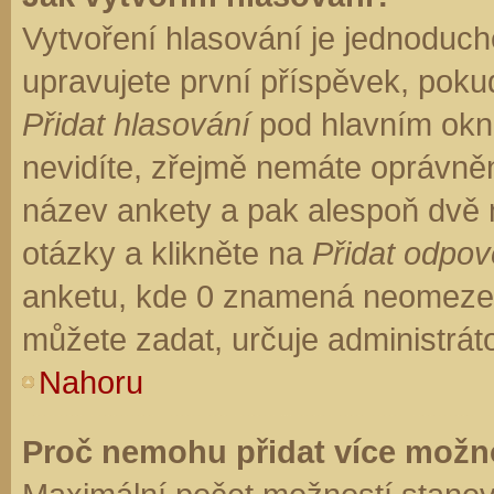
Vytvoření hlasování je jednoduch
upravujete první příspěvek, pokud
Přidat hlasování
pod hlavním okn
nevidíte, zřejmě nemáte oprávněn
název ankety a pak alespoň dvě
otázky a klikněte na
Přidat odpo
anketu, kde 0 znamená neomezen
můžete zadat, určuje administrát
Nahoru
Proč nemohu přidat více možno