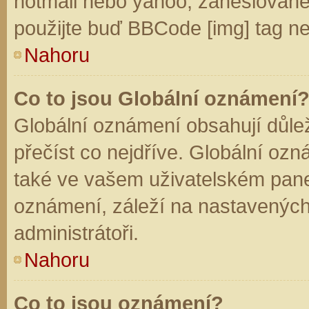
hotmail nebo yahoo, zaheslované
použijte buď BBCode [img] tag ne
Nahoru
Co to jsou Globální oznámení
Globální oznámení obsahují důleži
přečíst co nejdříve. Globální oz
také ve vašem uživatelském panelu
oznámení, záleží na nastavených
administrátoři.
Nahoru
Co to jsou oznámení?