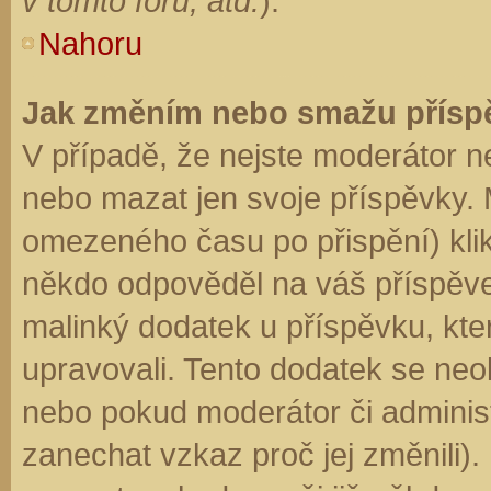
v tomto fóru, atd.
).
Nahoru
Jak změním nebo smažu přísp
V případě, že nejste moderátor n
nebo mazat jen svoje příspěvky. 
omezeného času po přispění) klik
někdo odpověděl na váš příspěve
malinký dodatek u příspěvku, kter
upravovali. Tento dodatek se neo
nebo pokud moderátor či administr
zanechat vzkaz proč jej změnili)