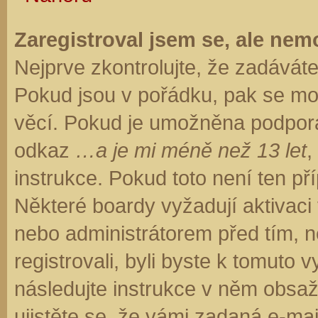
Zaregistroval jsem se, ale nemo
Nejprve zkontrolujte, že zadávát
Pokud jsou v pořádku, pak se moh
věcí. Pokud je umožněna podpora C
odkaz
…a je mi méně než 13 let
,
instrukce. Pokud toto není ten př
Některé boardy vyžadují aktivaci
nebo administrátorem před tím, ne
registrovali, byli byste k tomuto
následujte instrukce v něm obsaže
ujistěte se, že vámi zadaná e-ma