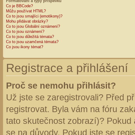
Formátování a typy příspěvků
Co je BBCode?
Můžu používat HTML?
Co to jsou smajlíci (emotikony)?
Mohu přidávat obrázky?
Co to jsou Globální oznámení?
Co to jsou oznámení?
Co to jsou důležitá témata?
Co to jsou uzamčená témata?
Co jsou ikony témat?
Registrace a přihlášení
Proč se nemohu přihlásit?
Už jste se zaregistrovali? Před p
registrovat. Byla vám na fóru za
tato skutečnost zobrazí)? Pokud a
se na důvody. Pokud jste se regist