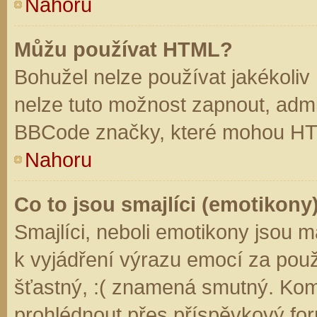
Nahoru
Můžu používat HTML?
Bohužel nelze používat jakékoliv
nelze tuto možnost zapnout, admi
BBCode značky, které mohou HT
Nahoru
Co to jsou smajlíci (emotikony
Smajlíci, neboli emotikony jsou m
k vyjádření výrazu emocí za použ
šťastný, :( znamená smutný. Kom
prohlédnout přes příspěvkový for