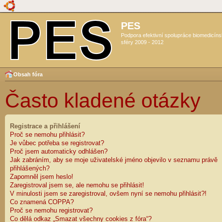
PES
Podpora efektivní spolupráce biomedicín
sféry 2009 - 2012
Obsah fóra
Často kladené otázky
Registrace a přihlášení
Proč se nemohu přihlásit?
Je vůbec potřeba se registrovat?
Proč jsem automaticky odhlášen?
Jak zabráním, aby se moje uživatelské jméno objevilo v seznamu právě
přihlášených?
Zapomněl jsem heslo!
Zaregistroval jsem se, ale nemohu se přihlásit!
V minulosti jsem se zaregistroval, ovšem nyní se nemohu přihlásit?!
Co znamená COPPA?
Proč se nemohu registrovat?
Co dělá odkaz „Smazat všechny cookies z fóra“?