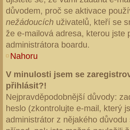
důvodem, proč se aktivace použí
nežádoucích
uživatelů, kteří se s
že e-mailová adresa, kterou jste p
administrátora boardu.
Nahoru
V minulosti jsem se zaregistr
přihlásit?!
Nejpravděpodobnější důvody: zad
heslo (zkontrolujte e-mail, který j
administrátor z nějakého důvodu 