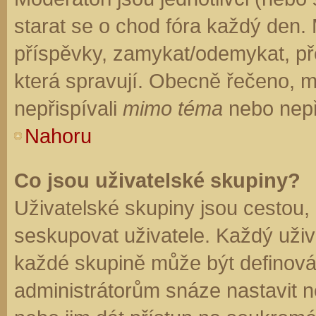
starat se o chod fóra každý den.
příspěvky, zamykat/odemykat, př
která spravují. Obecně řečeno, mo
nepřispívali
mimo téma
nebo nepři
Nahoru
Co jsou uživatelské skupiny?
Uživatelské skupiny jsou cestou,
seskupovat uživatele. Každý uživa
každé skupině může být definován
administrátorům snáze nastavit n