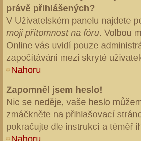
právě přihlášených?
V Uživatelském panelu najdete p
moji přítomnost na fóru
. Volbou 
Online vás uvidí pouze administrá
započítáváni mezi skryté uživatel
Nahoru
Zapomněl jsem heslo!
Nic se neděje, vaše heslo můžem
zmáčkněte na přihlašovací stránc
pokračujte dle instrukcí a téměř i
Nahoru