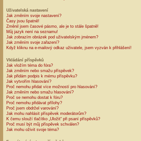
Uživatelská nastavení
Jak změním svoje nastavení?
Časy jsou špatně!
Změnil jsem časové pásmo, ale je to stále špatně!
Můj jazyk není na seznamu!
Jak zobrazím obrázek pod uživatelským jménem?
Jak změním svoje zařazení?
Když kliknu na e-mailový odkaz uživatele, jsem vyzván k přihlášení!
Vkládání příspěvků
Jak vložím téma do fóra?
Jak změním nebo smažu příspěvek?
Jak přidám podpis k mému příspěvku?
Jak vytvořím hlasování?
Proč nemohu přidat více možností pro hlasování?
Jak změním nebo smažu hlasování?
Proč se nemohu dostat k fóru?
Proč nemohu přidávat přílohy?
Proč jsem obdržel varování?
Jak mohu nahlásit příspěvek moderátorům?
K čemu slouží tlačítko „Uložit“ při psaní příspěvků?
Proč musí být můj příspěvek schválen?
Jak mohu oživit svoje téma?