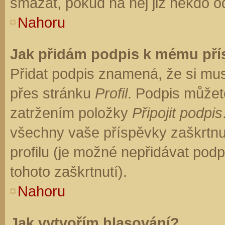
smazat, pokud na něj již někdo o
Nahoru
Jak přidám podpis k mému př
Přidat podpis znamená, že si musí
přes stránku
Profil
. Podpis můžet
zatržením položky
Připojit podpis
všechny vaše příspěvky zaškrtnu
profilu (je možné nepřidávat po
tohoto zaškrtnutí).
Nahoru
Jak vytvořím hlasování?