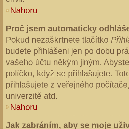
Nahoru
Proč jsem automaticky odhláš
Pokud nezaškrtnete tlačítko
Přihl
budete přihlášeni jen po dobu prá
vašeho účtu někým jiným. Abyste z
políčko, když se přihlašujete. T
přihlašujete z veřejného počítače
univerzitě atd.
Nahoru
Jak zabráním, aby se moje uži