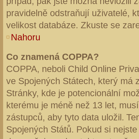
případ, pak jste možná nevložili 
pravidelně odstraňují uživatelé, k
velikost databáze. Zkuste se zare
Nahoru
Co znamená COPPA?
COPPA, neboli Child Online Priva
ve Spojených Státech, který má z
Stránky, kde je potencionální mož
kterému je méně než 13 let, mus
zástupců, aby tyto data uložil. Te
Spojených Států. Pokud si nejste jis