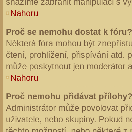
snažíme zabránit manipulaci s vý
Nahoru
Proč se nemohu dostat k fóru
Některá fóra mohou být znepříst
čtení, prohlížení, přispívání atd. 
může poskytnout jen moderátor a a
Nahoru
Proč nemohu přidávat přílohy
Administrátor může povolovat přid
uživatele, nebo skupiny. Pokud 
těchto možností, nebo některé z n