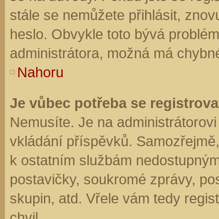
stále se nemůžete přihlásit, znov
heslo. Obvykle toto bývá problém
administrátora, možná má chybné
Nahoru
Je vůbec potřeba se registrova
Nemusíte. Je na administrátorovi f
vkládání příspěvků. Samozřejmě,
k ostatním službám nedostupným
postavičky, soukromé zprávy, posí
skupin, atd. Vřele vám tedy regis
chvil.