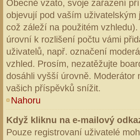
Obecně vzato, svoje zařazení př
objevují pod vaším uživatelským
což záleží na použitém vzhledu).
úrovní k rozlišení počtu vámi přid
uživatelů, např. označení moderá
vzhled. Prosím, nezatěžujte boar
dosáhli vyšší úrovně. Moderátor
vašich příspěvků snížit.
Nahoru
Když kliknu na e-mailový odkaz
Pouze registrovaní uživatelé moh