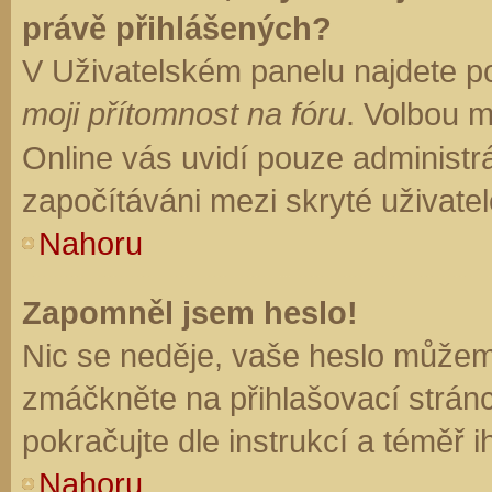
právě přihlášených?
V Uživatelském panelu najdete p
moji přítomnost na fóru
. Volbou 
Online vás uvidí pouze administrá
započítáváni mezi skryté uživatel
Nahoru
Zapomněl jsem heslo!
Nic se neděje, vaše heslo můžem
zmáčkněte na přihlašovací stránc
pokračujte dle instrukcí a téměř i
Nahoru