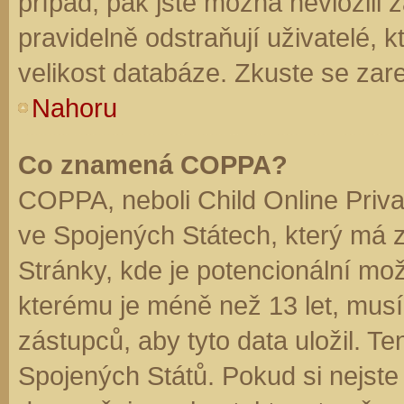
případ, pak jste možná nevložili 
pravidelně odstraňují uživatelé, k
velikost databáze. Zkuste se zare
Nahoru
Co znamená COPPA?
COPPA, neboli Child Online Priva
ve Spojených Státech, který má z
Stránky, kde je potencionální mož
kterému je méně než 13 let, mus
zástupců, aby tyto data uložil. Te
Spojených Států. Pokud si nejste jis