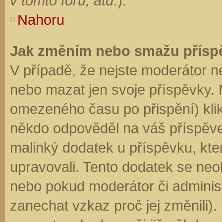
v tomto fóru, atd.
).
Nahoru
Jak změním nebo smažu přísp
V případě, že nejste moderátor n
nebo mazat jen svoje příspěvky. 
omezeného času po přispění) klik
někdo odpověděl na váš příspěve
malinký dodatek u příspěvku, kter
upravovali. Tento dodatek se neo
nebo pokud moderátor či administr
zanechat vzkaz proč jej změnili)