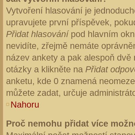
Vytvoření hlasování je jednoduch
upravujete první příspěvek, pokud
Přidat hlasování
pod hlavním okn
nevidíte, zřejmě nemáte oprávněn
název ankety a pak alespoň dvě
otázky a klikněte na
Přidat odpo
anketu, kde 0 znamená neomezen
můžete zadat, určuje administrát
Nahoru
Proč nemohu přidat více možno