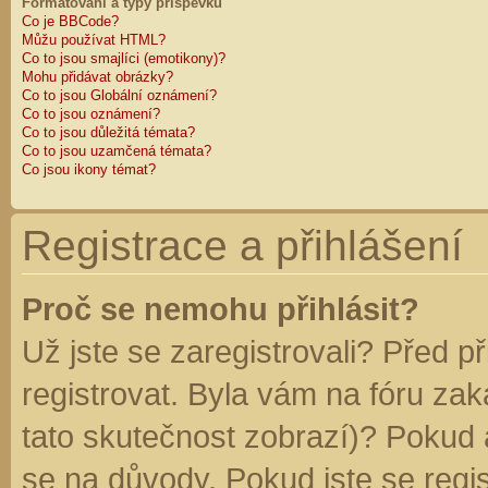
Formátování a typy příspěvků
Co je BBCode?
Můžu používat HTML?
Co to jsou smajlíci (emotikony)?
Mohu přidávat obrázky?
Co to jsou Globální oznámení?
Co to jsou oznámení?
Co to jsou důležitá témata?
Co to jsou uzamčená témata?
Co jsou ikony témat?
Registrace a přihlášení
Proč se nemohu přihlásit?
Už jste se zaregistrovali? Před p
registrovat. Byla vám na fóru za
tato skutečnost zobrazí)? Pokud a
se na důvody. Pokud jste se regist