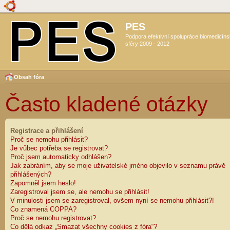
PES
Podpora efektivní spolupráce biomedicín
sféry 2009 - 2012
Obsah fóra
Často kladené otázky
Registrace a přihlášení
Proč se nemohu přihlásit?
Je vůbec potřeba se registrovat?
Proč jsem automaticky odhlášen?
Jak zabráním, aby se moje uživatelské jméno objevilo v seznamu právě
přihlášených?
Zapomněl jsem heslo!
Zaregistroval jsem se, ale nemohu se přihlásit!
V minulosti jsem se zaregistroval, ovšem nyní se nemohu přihlásit?!
Co znamená COPPA?
Proč se nemohu registrovat?
Co dělá odkaz „Smazat všechny cookies z fóra“?