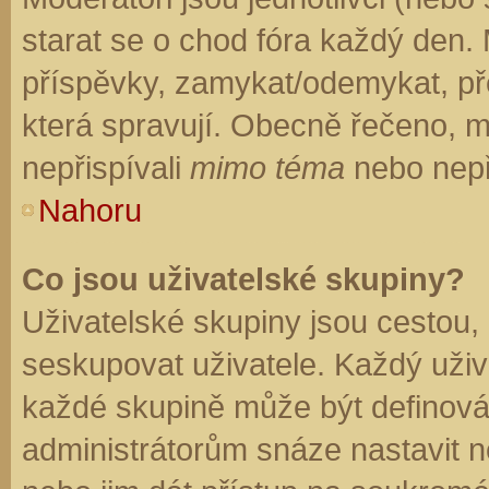
starat se o chod fóra každý den.
příspěvky, zamykat/odemykat, př
která spravují. Obecně řečeno, mo
nepřispívali
mimo téma
nebo nepři
Nahoru
Co jsou uživatelské skupiny?
Uživatelské skupiny jsou cestou,
seskupovat uživatele. Každý uživa
každé skupině může být definován
administrátorům snáze nastavit n