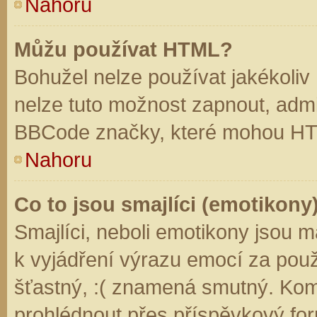
Nahoru
Můžu používat HTML?
Bohužel nelze používat jakékoliv
nelze tuto možnost zapnout, admi
BBCode značky, které mohou HT
Nahoru
Co to jsou smajlíci (emotikony
Smajlíci, neboli emotikony jsou m
k vyjádření výrazu emocí za použ
šťastný, :( znamená smutný. Kom
prohlédnout přes příspěvkový for