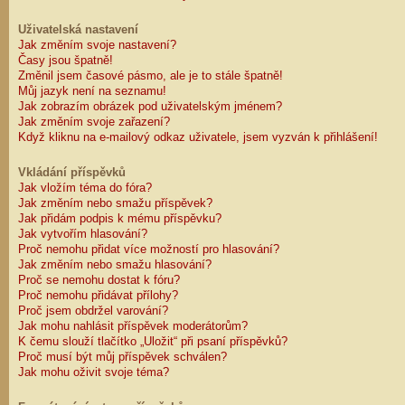
Uživatelská nastavení
Jak změním svoje nastavení?
Časy jsou špatně!
Změnil jsem časové pásmo, ale je to stále špatně!
Můj jazyk není na seznamu!
Jak zobrazím obrázek pod uživatelským jménem?
Jak změním svoje zařazení?
Když kliknu na e-mailový odkaz uživatele, jsem vyzván k přihlášení!
Vkládání příspěvků
Jak vložím téma do fóra?
Jak změním nebo smažu příspěvek?
Jak přidám podpis k mému příspěvku?
Jak vytvořím hlasování?
Proč nemohu přidat více možností pro hlasování?
Jak změním nebo smažu hlasování?
Proč se nemohu dostat k fóru?
Proč nemohu přidávat přílohy?
Proč jsem obdržel varování?
Jak mohu nahlásit příspěvek moderátorům?
K čemu slouží tlačítko „Uložit“ při psaní příspěvků?
Proč musí být můj příspěvek schválen?
Jak mohu oživit svoje téma?