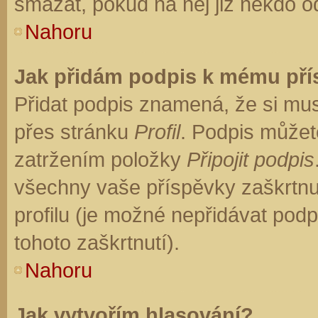
smazat, pokud na něj již někdo o
Nahoru
Jak přidám podpis k mému př
Přidat podpis znamená, že si musí
přes stránku
Profil
. Podpis můžet
zatržením položky
Připojit podpis
všechny vaše příspěvky zaškrtnu
profilu (je možné nepřidávat po
tohoto zaškrtnutí).
Nahoru
Jak vytvořím hlasování?