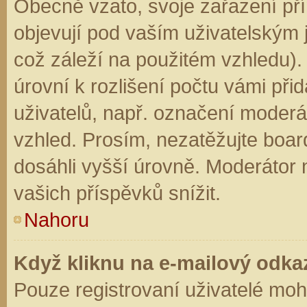
Obecně vzato, svoje zařazení př
objevují pod vaším uživatelským
což záleží na použitém vzhledu).
úrovní k rozlišení počtu vámi přid
uživatelů, např. označení moderá
vzhled. Prosím, nezatěžujte boar
dosáhli vyšší úrovně. Moderátor
vašich příspěvků snížit.
Nahoru
Když kliknu na e-mailový odkaz
Pouze registrovaní uživatelé moh