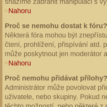
snažíme zabránit manipulaci s vý
Nahoru
Proč se nemohu dostat k fóru
Některá fóra mohou být znepříst
čtení, prohlížení, přispívání atd. 
může poskytnout jen moderátor a a
Nahoru
Proč nemohu přidávat přílohy
Administrátor může povolovat přid
uživatele, nebo skupiny. Pokud 
těchto možností, nebo některé z n