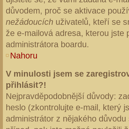
důvodem, proč se aktivace použí
nežádoucích
uživatelů, kteří se s
že e-mailová adresa, kterou jste p
administrátora boardu.
Nahoru
V minulosti jsem se zaregistr
přihlásit?!
Nejpravděpodobnější důvody: zad
heslo (zkontrolujte e-mail, který j
administrátor z nějakého důvodu 