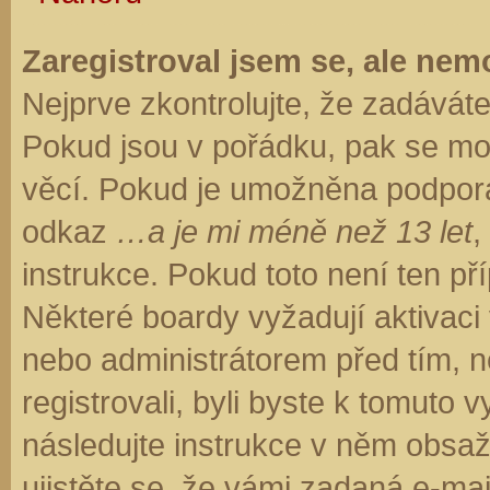
Zaregistroval jsem se, ale nemo
Nejprve zkontrolujte, že zadávát
Pokud jsou v pořádku, pak se moh
věcí. Pokud je umožněna podpora C
odkaz
…a je mi méně než 13 let
,
instrukce. Pokud toto není ten př
Některé boardy vyžadují aktivaci
nebo administrátorem před tím, ne
registrovali, byli byste k tomuto
následujte instrukce v něm obsaže
ujistěte se, že vámi zadaná e-ma