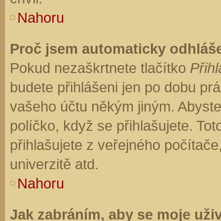
Nahoru
Proč jsem automaticky odhláš
Pokud nezaškrtnete tlačítko
Přihl
budete přihlášeni jen po dobu prá
vašeho účtu někým jiným. Abyste z
políčko, když se přihlašujete. T
přihlašujete z veřejného počítače
univerzitě atd.
Nahoru
Jak zabráním, aby se moje uži