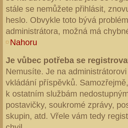
stále se nemůžete přihlásit, znov
heslo. Obvykle toto bývá problém
administrátora, možná má chybné
Nahoru
Je vůbec potřeba se registrova
Nemusíte. Je na administrátorovi f
vkládání příspěvků. Samozřejmě,
k ostatním službám nedostupným
postavičky, soukromé zprávy, posí
skupin, atd. Vřele vám tedy regis
chvil.