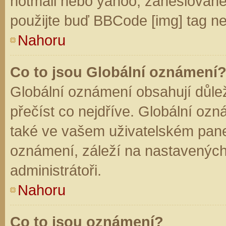
hotmail nebo yahoo, zaheslované
použijte buď BBCode [img] tag ne
Nahoru
Co to jsou Globální oznámení
Globální oznámení obsahují důleži
přečíst co nejdříve. Globální oz
také ve vašem uživatelském panelu
oznámení, záleží na nastavených
administrátoři.
Nahoru
Co to jsou oznámení?