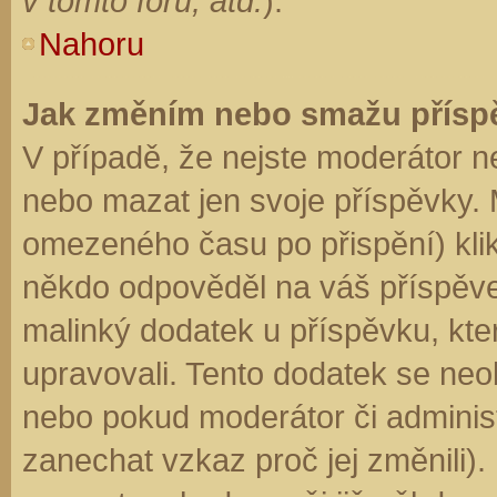
v tomto fóru, atd.
).
Nahoru
Jak změním nebo smažu přísp
V případě, že nejste moderátor n
nebo mazat jen svoje příspěvky. 
omezeného času po přispění) klik
někdo odpověděl na váš příspěve
malinký dodatek u příspěvku, kter
upravovali. Tento dodatek se neo
nebo pokud moderátor či administr
zanechat vzkaz proč jej změnili)