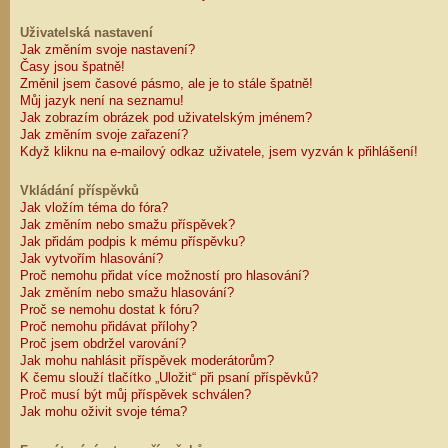
Uživatelská nastavení
Jak změním svoje nastavení?
Časy jsou špatně!
Změnil jsem časové pásmo, ale je to stále špatně!
Můj jazyk není na seznamu!
Jak zobrazím obrázek pod uživatelským jménem?
Jak změním svoje zařazení?
Když kliknu na e-mailový odkaz uživatele, jsem vyzván k přihlášení!
Vkládání příspěvků
Jak vložím téma do fóra?
Jak změním nebo smažu příspěvek?
Jak přidám podpis k mému příspěvku?
Jak vytvořím hlasování?
Proč nemohu přidat více možností pro hlasování?
Jak změním nebo smažu hlasování?
Proč se nemohu dostat k fóru?
Proč nemohu přidávat přílohy?
Proč jsem obdržel varování?
Jak mohu nahlásit příspěvek moderátorům?
K čemu slouží tlačítko „Uložit“ při psaní příspěvků?
Proč musí být můj příspěvek schválen?
Jak mohu oživit svoje téma?