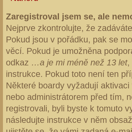
Zaregistroval jsem se, ale nemo
Nejprve zkontrolujte, že zadávát
Pokud jsou v pořádku, pak se moh
věcí. Pokud je umožněna podpora C
odkaz
…a je mi méně než 13 let
,
instrukce. Pokud toto není ten př
Některé boardy vyžadují aktivaci
nebo administrátorem před tím, ne
registrovali, byli byste k tomuto
následujte instrukce v něm obsaže
ujistěte se, že vámi zadaná e-ma