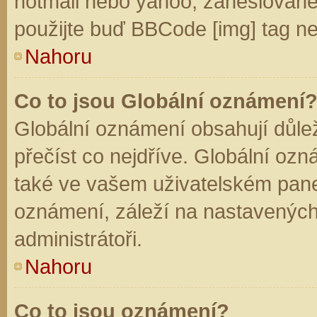
hotmail nebo yahoo, zaheslované
použijte buď BBCode [img] tag ne
Nahoru
Co to jsou Globální oznámení
Globální oznámení obsahují důleži
přečíst co nejdříve. Globální oz
také ve vašem uživatelském panelu
oznámení, záleží na nastavených
administrátoři.
Nahoru
Co to jsou oznámení?