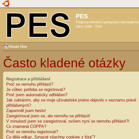
PES
Podpora efektivní spolupráce biomedicín
sféry 2009 - 2012
Obsah fóra
Často kladené otázky
Registrace a přihlášení
Proč se nemohu přihlásit?
Je vůbec potřeba se registrovat?
Proč jsem automaticky odhlášen?
Jak zabráním, aby se moje uživatelské jméno objevilo v seznamu právě
přihlášených?
Zapomněl jsem heslo!
Zaregistroval jsem se, ale nemohu se přihlásit!
V minulosti jsem se zaregistroval, ovšem nyní se nemohu přihlásit?!
Co znamená COPPA?
Proč se nemohu registrovat?
Co dělá odkaz „Smazat všechny cookies z fóra“?