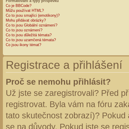
Formátování a typy příspěvků
Co je BBCode?
Můžu používat HTML?
Co to jsou smajlíci (emotikony)?
Mohu přidávat obrázky?
Co to jsou Globální oznámení?
Co to jsou oznámení?
Co to jsou důležitá témata?
Co to jsou uzamčená témata?
Co jsou ikony témat?
Registrace a přihlášení
Proč se nemohu přihlásit?
Už jste se zaregistrovali? Před p
registrovat. Byla vám na fóru za
tato skutečnost zobrazí)? Pokud a
se na důvody. Pokud jste se regist