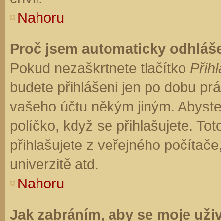
Nahoru
Proč jsem automaticky odhláš
Pokud nezaškrtnete tlačítko
Přihl
budete přihlášeni jen po dobu prá
vašeho účtu někým jiným. Abyste z
políčko, když se přihlašujete. T
přihlašujete z veřejného počítače
univerzitě atd.
Nahoru
Jak zabráním, aby se moje uži