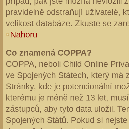
případ, pak jste možná nevložili 
pravidelně odstraňují uživatelé, k
velikost databáze. Zkuste se zare
Nahoru
Co znamená COPPA?
COPPA, neboli Child Online Priva
ve Spojených Státech, který má z
Stránky, kde je potencionální mož
kterému je méně než 13 let, mus
zástupců, aby tyto data uložil. Te
Spojených Států. Pokud si nejste jis