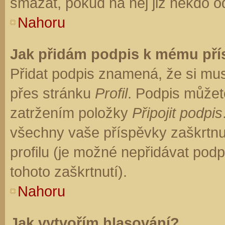
smazat, pokud na něj již někdo o
Nahoru
Jak přidám podpis k mému př
Přidat podpis znamená, že si musí
přes stránku
Profil
. Podpis můžet
zatržením položky
Připojit podpis
všechny vaše příspěvky zaškrtnu
profilu (je možné nepřidávat po
tohoto zaškrtnutí).
Nahoru
Jak vytvořím hlasování?