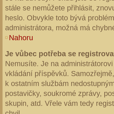
stále se nemůžete přihlásit, znov
heslo. Obvykle toto bývá problém
administrátora, možná má chybné
Nahoru
Je vůbec potřeba se registrova
Nemusíte. Je na administrátorovi f
vkládání příspěvků. Samozřejmě,
k ostatním službám nedostupným
postavičky, soukromé zprávy, posí
skupin, atd. Vřele vám tedy regis
chvil.