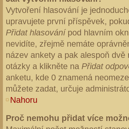
Vytvoření hlasování je jednoduch
upravujete první příspěvek, pokud
Přidat hlasování
pod hlavním okn
nevidíte, zřejmě nemáte oprávněn
název ankety a pak alespoň dvě
otázky a klikněte na
Přidat odpo
anketu, kde 0 znamená neomezen
můžete zadat, určuje administrát
Nahoru
Proč nemohu přidat více možno