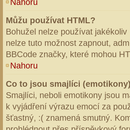
Nahoru
Můžu používat HTML?
Bohužel nelze používat jakékoliv
nelze tuto možnost zapnout, admi
BBCode značky, které mohou HT
Nahoru
Co to jsou smajlíci (emotikony
Smajlíci, neboli emotikony jsou m
k vyjádření výrazu emocí za použ
šťastný, :( znamená smutný. Kom
prohlédnout přes příspěvkový for