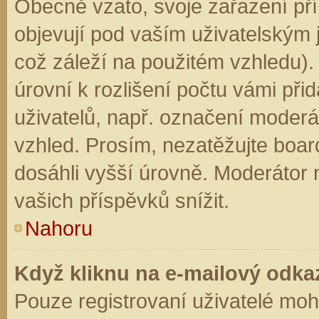
Obecně vzato, svoje zařazení př
objevují pod vaším uživatelským
což záleží na použitém vzhledu).
úrovní k rozlišení počtu vámi přid
uživatelů, např. označení moderá
vzhled. Prosím, nezatěžujte boar
dosáhli vyšší úrovně. Moderátor
vašich příspěvků snížit.
Nahoru
Když kliknu na e-mailový odkaz
Pouze registrovaní uživatelé moh