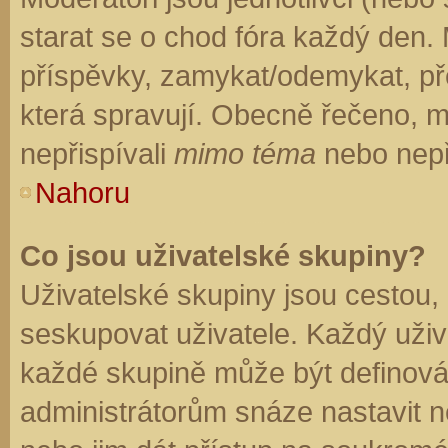
starat se o chod fóra každý den.
příspěvky, zamykat/odemykat, př
která spravují. Obecně řečeno, mo
nepřispívali
mimo téma
nebo nepři
Nahoru
Co jsou uživatelské skupiny?
Uživatelské skupiny jsou cestou,
seskupovat uživatele. Každý uživa
každé skupině může být definován
administrátorům snáze nastavit n