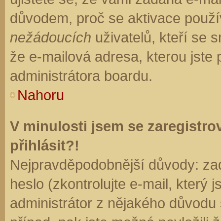
důvodem, proč se aktivace použí
nežádoucích
uživatelů, kteří se s
že e-mailová adresa, kterou jste p
administrátora boardu.
Nahoru
V minulosti jsem se zaregistr
přihlásit?!
Nejpravděpodobnější důvody: zad
heslo (zkontrolujte e-mail, který j
administrátor z nějakého důvodu 