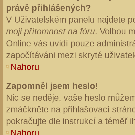
právě přihlášených?
V Uživatelském panelu najdete p
moji přítomnost na fóru
. Volbou 
Online vás uvidí pouze administrá
započítáváni mezi skryté uživatel
Nahoru
Zapomněl jsem heslo!
Nic se neděje, vaše heslo můžem
zmáčkněte na přihlašovací stránc
pokračujte dle instrukcí a téměř i
Nahoru