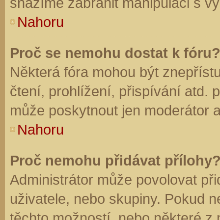
snažíme zabránit manipulaci s vý
Nahoru
Proč se nemohu dostat k fóru
Některá fóra mohou být znepříst
čtení, prohlížení, přispívání atd. 
může poskytnout jen moderátor a a
Nahoru
Proč nemohu přidávat přílohy
Administrátor může povolovat přid
uživatele, nebo skupiny. Pokud 
těchto možností, nebo některé z n