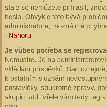
stále se nemůžete přihlásit, znov
heslo. Obvykle toto bývá problém
administrátora, možná má chybné
Nahoru
Je vůbec potřeba se registrova
Nemusíte. Je na administrátorovi f
vkládání příspěvků. Samozřejmě,
k ostatním službám nedostupným
postavičky, soukromé zprávy, posí
skupin, atd. Vřele vám tedy regis
chvil.