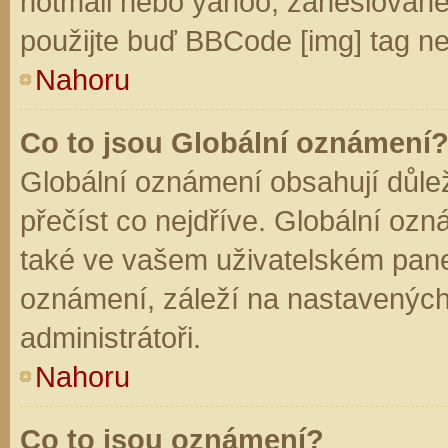
hotmail nebo yahoo, zaheslované
použijte buď BBCode [img] tag ne
Nahoru
Co to jsou Globální oznámení
Globální oznámení obsahují důleži
přečíst co nejdříve. Globální oz
také ve vašem uživatelském panelu
oznámení, záleží na nastavených
administrátoři.
Nahoru
Co to jsou oznámení?