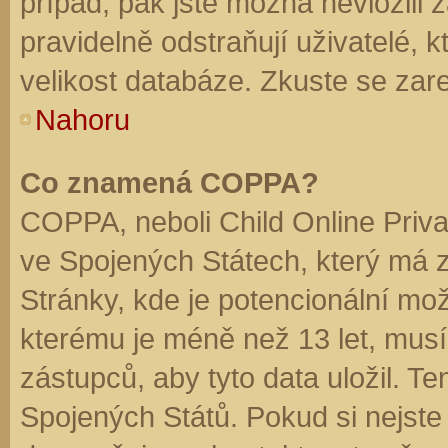
případ, pak jste možná nevložili 
pravidelně odstraňují uživatelé, k
velikost databáze. Zkuste se zare
Nahoru
Co znamená COPPA?
COPPA, neboli Child Online Priva
ve Spojených Státech, který má z
Stránky, kde je potencionální mož
kterému je méně než 13 let, mus
zástupců, aby tyto data uložil. Te
Spojených Států. Pokud si nejste jis