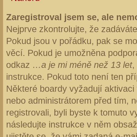
Zaregistroval jsem se, ale nemo
Nejprve zkontrolujte, že zadávát
Pokud jsou v pořádku, pak se moh
věcí. Pokud je umožněna podpora C
odkaz
…a je mi méně než 13 let
,
instrukce. Pokud toto není ten př
Některé boardy vyžadují aktivaci
nebo administrátorem před tím, ne
registrovali, byli byste k tomuto
následujte instrukce v něm obsaže
ujistěte se, že vámi zadaná e-ma