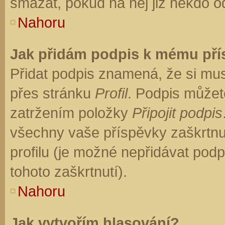
smazat, pokud na něj již někdo o
Nahoru
Jak přidám podpis k mému př
Přidat podpis znamená, že si musí
přes stránku
Profil
. Podpis můžet
zatržením položky
Připojit podpis
všechny vaše příspěvky zaškrtnu
profilu (je možné nepřidávat po
tohoto zaškrtnutí).
Nahoru
Jak vytvořím hlasování?