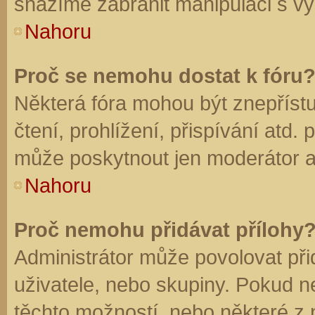
snažíme zabránit manipulaci s vý
Nahoru
Proč se nemohu dostat k fóru
Některá fóra mohou být znepříst
čtení, prohlížení, přispívání atd. 
může poskytnout jen moderátor a a
Nahoru
Proč nemohu přidávat přílohy
Administrátor může povolovat přid
uživatele, nebo skupiny. Pokud 
těchto možností, nebo některé z n