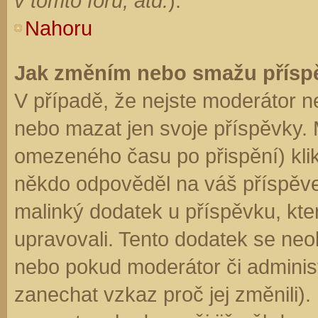
v tomto fóru, atd.
).
Nahoru
Jak změním nebo smažu přísp
V případě, že nejste moderátor n
nebo mazat jen svoje příspěvky. 
omezeného času po přispění) klik
někdo odpověděl na váš příspěve
malinký dodatek u příspěvku, kter
upravovali. Tento dodatek se neo
nebo pokud moderátor či administr
zanechat vzkaz proč jej změnili)