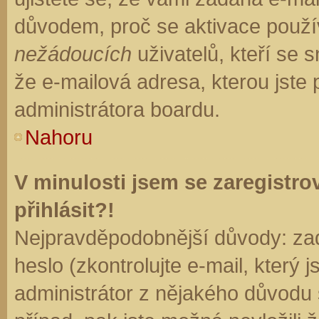
důvodem, proč se aktivace použí
nežádoucích
uživatelů, kteří se s
že e-mailová adresa, kterou jste p
administrátora boardu.
Nahoru
V minulosti jsem se zaregistr
přihlásit?!
Nejpravděpodobnější důvody: zad
heslo (zkontrolujte e-mail, který j
administrátor z nějakého důvodu 