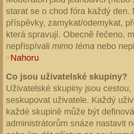
starat se o chod fóra každý den.
příspěvky, zamykat/odemykat, př
která spravují. Obecně řečeno, mo
nepřispívali
mimo téma
nebo nepři
Nahoru
Co jsou uživatelské skupiny?
Uživatelské skupiny jsou cestou,
seskupovat uživatele. Každý uživa
každé skupině může být definován
administrátorům snáze nastavit n