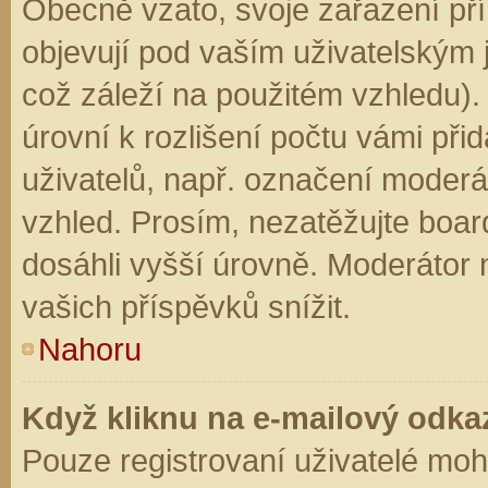
Obecně vzato, svoje zařazení př
objevují pod vaším uživatelským
což záleží na použitém vzhledu).
úrovní k rozlišení počtu vámi přid
uživatelů, např. označení moderá
vzhled. Prosím, nezatěžujte boar
dosáhli vyšší úrovně. Moderátor
vašich příspěvků snížit.
Nahoru
Když kliknu na e-mailový odkaz
Pouze registrovaní uživatelé moh