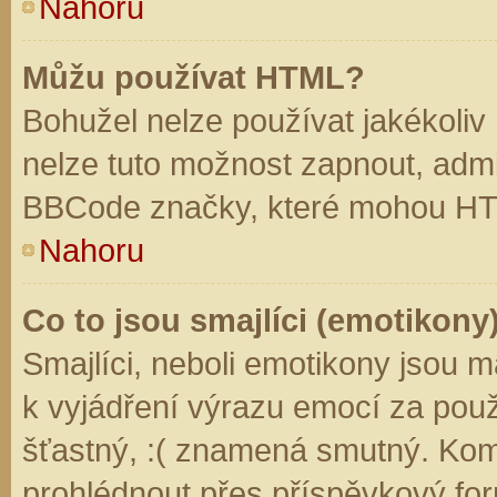
Nahoru
Můžu používat HTML?
Bohužel nelze používat jakékoliv
nelze tuto možnost zapnout, admi
BBCode značky, které mohou HT
Nahoru
Co to jsou smajlíci (emotikony
Smajlíci, neboli emotikony jsou m
k vyjádření výrazu emocí za použ
šťastný, :( znamená smutný. Kom
prohlédnout přes příspěvkový for