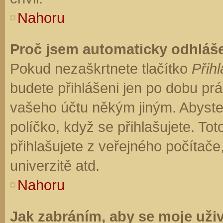
Nahoru
Proč jsem automaticky odhláš
Pokud nezaškrtnete tlačítko
Přihl
budete přihlášeni jen po dobu prá
vašeho účtu někým jiným. Abyste z
políčko, když se přihlašujete. T
přihlašujete z veřejného počítače
univerzitě atd.
Nahoru
Jak zabráním, aby se moje uži