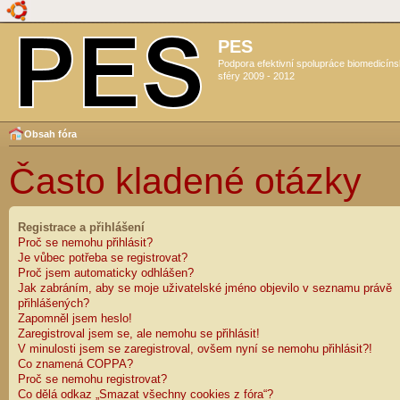
PES
Podpora efektivní spolupráce biomedicín
sféry 2009 - 2012
Obsah fóra
Často kladené otázky
Registrace a přihlášení
Proč se nemohu přihlásit?
Je vůbec potřeba se registrovat?
Proč jsem automaticky odhlášen?
Jak zabráním, aby se moje uživatelské jméno objevilo v seznamu právě
přihlášených?
Zapomněl jsem heslo!
Zaregistroval jsem se, ale nemohu se přihlásit!
V minulosti jsem se zaregistroval, ovšem nyní se nemohu přihlásit?!
Co znamená COPPA?
Proč se nemohu registrovat?
Co dělá odkaz „Smazat všechny cookies z fóra“?