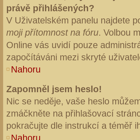
právě přihlášených?
V Uživatelském panelu najdete p
moji přítomnost na fóru
. Volbou 
Online vás uvidí pouze administrá
započítáváni mezi skryté uživatel
Nahoru
Zapomněl jsem heslo!
Nic se neděje, vaše heslo můžem
zmáčkněte na přihlašovací stránc
pokračujte dle instrukcí a téměř i
Nahoru