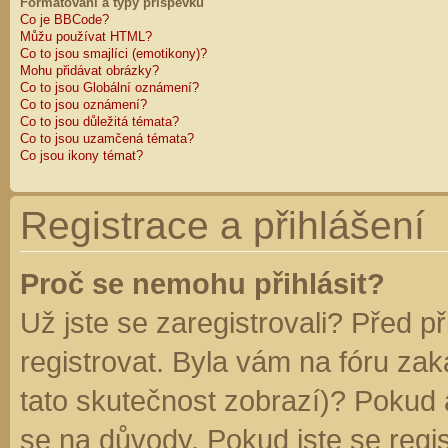
Formátování a typy příspěvků
Co je BBCode?
Můžu používat HTML?
Co to jsou smajlíci (emotikony)?
Mohu přidávat obrázky?
Co to jsou Globální oznámení?
Co to jsou oznámení?
Co to jsou důležitá témata?
Co to jsou uzamčená témata?
Co jsou ikony témat?
Registrace a přihlášení
Proč se nemohu přihlásit?
Už jste se zaregistrovali? Před p
registrovat. Byla vám na fóru za
tato skutečnost zobrazí)? Pokud a
se na důvody. Pokud jste se regist