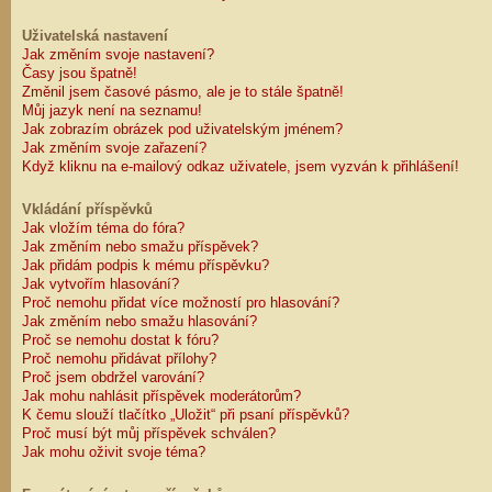
Uživatelská nastavení
Jak změním svoje nastavení?
Časy jsou špatně!
Změnil jsem časové pásmo, ale je to stále špatně!
Můj jazyk není na seznamu!
Jak zobrazím obrázek pod uživatelským jménem?
Jak změním svoje zařazení?
Když kliknu na e-mailový odkaz uživatele, jsem vyzván k přihlášení!
Vkládání příspěvků
Jak vložím téma do fóra?
Jak změním nebo smažu příspěvek?
Jak přidám podpis k mému příspěvku?
Jak vytvořím hlasování?
Proč nemohu přidat více možností pro hlasování?
Jak změním nebo smažu hlasování?
Proč se nemohu dostat k fóru?
Proč nemohu přidávat přílohy?
Proč jsem obdržel varování?
Jak mohu nahlásit příspěvek moderátorům?
K čemu slouží tlačítko „Uložit“ při psaní příspěvků?
Proč musí být můj příspěvek schválen?
Jak mohu oživit svoje téma?