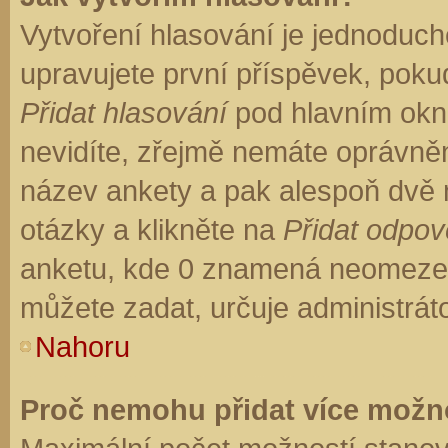
Vytvoření hlasování je jednoduch
upravujete první příspěvek, pokud
Přidat hlasování
pod hlavním okn
nevidíte, zřejmě nemáte oprávněn
název ankety a pak alespoň dvě
otázky a klikněte na
Přidat odpo
anketu, kde 0 znamená neomezen
můžete zadat, určuje administrát
Nahoru
Proč nemohu přidat více možno