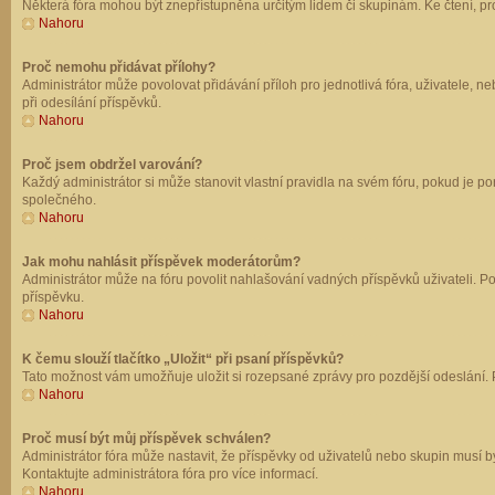
Některá fóra mohou být znepřístupněna určitým lidem či skupinám. Ke čtení, prohl
Nahoru
Proč nemohu přidávat přílohy?
Administrátor může povolovat přidávání příloh pro jednotlivá fóra, uživatele, 
při odesílání příspěvků.
Nahoru
Proč jsem obdržel varování?
Každý administrátor si může stanovit vlastní pravidla na svém fóru, pokud je 
společného.
Nahoru
Jak mohu nahlásit příspěvek moderátorům?
Administrátor může na fóru povolit nahlašování vadných příspěvků uživateli. P
příspěvku.
Nahoru
K čemu slouží tlačítko „Uložit“ při psaní příspěvků?
Tato možnost vám umožňuje uložit si rozepsané zprávy pro pozdější odeslání. Pr
Nahoru
Proč musí být můj příspěvek schválen?
Administrátor fóra může nastavit, že příspěvky od uživatelů nebo skupin musí 
Kontaktujte administrátora fóra pro více informací.
Nahoru