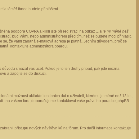
ukcí a téměř ihned budete přihlášeni.
něna podpora COPPA a klikli jste při registraci na odkaz
…a je mi méně než
istrací, buď Vámi, nebo administrátorem před tím, než se budete moci přihlásit.
stěte se, že vámi zadaná e-mailová adresa je platná. Jedním důvodem, proč se
 platná, kontaktujte administrátora boardu.
ho důvodu smazal váš účet. Pokud je to ten druhý případ, pak jste možná
novu a zapojte se do diskuzí.
cionální možnost ukládání osobních dat o uživateli, kterému je méně než 13 let,
o platí i na vašem fóru, doporučujeme kontaktovat vaše právního poradce, phpBB
y zabranil přístupu nových návštěvníků na fórum. Pro další informace kontaktuje