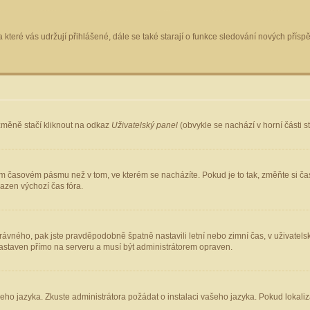
 které vás udržují přihlášené, dále se také starají o funkce sledování nových pří
změně stačí kliknout na odkaz
Uživatelský panel
(obvykle se nachází v horní části 
ém časovém pásmu než v tom, ve kterém se nacházíte. Pokud je to tak, změňte si ča
azen výchozí čas fóra.
ho správného, pak jste pravděpodobně špatně nastavili letní nebo zimní čas, v uživ
staven přímo na serveru a musí být administrátorem opraven.
šeho jazyka. Zkuste administrátora požádat o instalaci vašeho jazyka. Pokud lokaliz