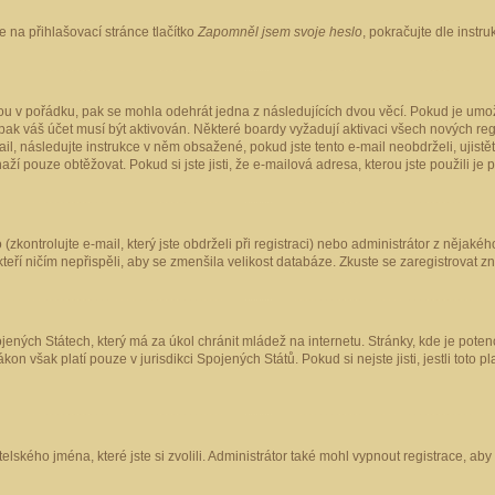
 na přihlašovací stránce tlačítko
Zapomněl jsem svoje heslo
, pokračujte dle instr
ou v pořádku, pak se mohla odehrát jedna z následujících dvou věcí. Pokud je umož
pak váš účet musí být aktivován. Některé boardy vyžadují aktivaci všech nových reg
-mail, následujte instrukce v něm obsažené, pokud jste tento e-mail neobdrželi, uji
naží pouze obtěžovat. Pokud si jste jisti, že e-mailová adresa, kterou jste použili je
kontrolujte e-mail, který jste obdrželi při registraci) nebo administrátor z nějaké
 kteří ničím nepřispěli, aby se zmenšila velikost databáze. Zkuste se zaregistrovat z
ených Státech, který má za úkol chránit mládež na internetu. Stránky, kde je poten
kon však platí pouze v jurisdikci Spojených Států. Pokud si nejste jisti, jestli tot
elského jména, které jste si zvolili. Administrátor také mohl vypnout registrace, ab