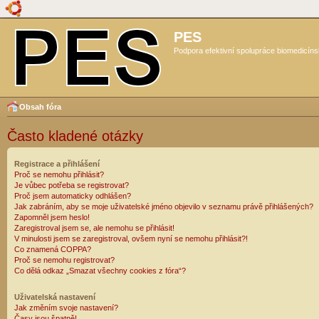
PES
Podpora efektivní spolupráce biomedicíns
Obsah fóra
Často kladené otázky
Registrace a přihlášení
Proč se nemohu přihlásit?
Je vůbec potřeba se registrovat?
Proč jsem automaticky odhlášen?
Jak zabráním, aby se moje uživatelské jméno objevilo v seznamu právě přihlášených?
Zapomněl jsem heslo!
Zaregistroval jsem se, ale nemohu se přihlásit!
V minulosti jsem se zaregistroval, ovšem nyní se nemohu přihlásit?!
Co znamená COPPA?
Proč se nemohu registrovat?
Co dělá odkaz „Smazat všechny cookies z fóra“?
Uživatelská nastavení
Jak změním svoje nastavení?
Časy jsou špatně!