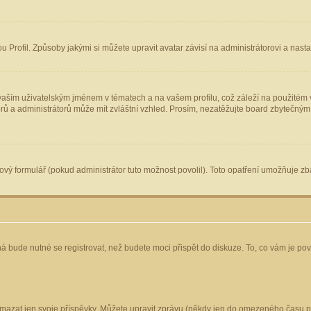
Profil. Způsoby jakými si můžete upravit avatar závisí na administrátorovi a nast
aším uživatelským jménem v tématech a na vašem profilu, což záleží na použitém v
torů a administrátorů může mít zvláštní vzhled. Prosím, nezatěžujte board zbytečným
vý formulář (pokud administrátor tuto možnost povolil). Toto opatření umožňuje zba
á bude nutné se registrovat, než budete moci přispět do diskuze. To, co vám je po
mazat jen svoje příspěvky. Můžete upravit zprávu (někdy jen do omezeného času po 