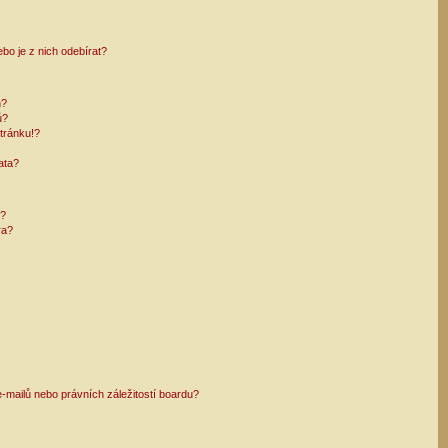
bo je z nich odebírat?
h?
ů?
tránku!?
ata?
i?
ra?
mailů nebo právních záležitostí boardu?