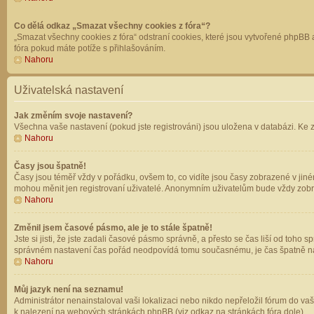
Co dělá odkaz „Smazat všechny cookies z fóra“?
„Smazat všechny cookies z fóra“ odstraní cookies, které jsou vytvořené phpBB a
fóra pokud máte potíže s přihlašováním.
Nahoru
Uživatelská nastavení
Jak změním svoje nastavení?
Všechna vaše nastavení (pokud jste registrováni) jsou uložena v databázi. Ke 
Nahoru
Časy jsou špatně!
Časy jsou téměř vždy v pořádku, ovšem to, co vidíte jsou časy zobrazené v jin
mohou měnit jen registrovaní uživatelé. Anonymním uživatelům bude vždy zobr
Nahoru
Změnil jsem časové pásmo, ale je to stále špatně!
Jste si jisti, že jste zadali časové pásmo správně, a přesto se čas liší od to
správném nastavení čas pořád neodpovídá tomu současnému, je čas špatně na
Nahoru
Můj jazyk není na seznamu!
Administrátor nenainstaloval vaši lokalizaci nebo nikdo nepřeložil fórum do va
k nalezení na webových stránkách phpBB (viz odkaz na stránkách fóra dole).