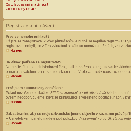
Co to jsou důležitá témata?
Co to jsou uzamčená témata?
Co jsou ikony témat?
Registrace a přihlášení
Proč se nemohu přihlásit?
Už jste se zaregistrovali? Před přihlášením je nutné se nejdříve registrovat. B
registrovali, nebyli jste z fóra vyloučeni a stále se nemůžete přihlásit, znovu
Nahoru
Je vůbec potřeba se registrovat?
Nemusíte. Je na administrátorovi fóra, jestli je potřeba se registrovat ke vk
e-mailů uživatelům, přihlášení do skupin, atd. Vřele vám tedy registraci doporu
Nahoru
Proč jsem automaticky odhlášen?
Pokud nezaškrtnete tlačítko
Přihlásit automaticky při příští návštěvě
, budete při
ovšem nedoporučujeme, když se přihlašujete z veřejného počítače, např. v knih
Nahoru
Jak zabráním, aby se moje uživatelské jméno objevilo v seznamu právě př
V Uživatelském panelu najdete pod položkou „Nastavení“ volbu
Skrýt moji přít
Nahoru