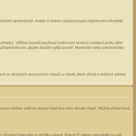
avených oprávněních. Avatar si mohou nastavit pouze registrovaní uživatelé.
zhledu). Většina boardů používají hodnocení úrovní k rozlišení počtu vámi
 přispíváním jen, abyste dosáhli vyšší úrovně. Moderátor nebo administrátor
vit se otravných anonymních vzkazů a robotů, které sbírají e-mailové adresy.
voleno můžete vidět na spodní části fóra nebo tématu (Např.
Můžete přidat nová
přispění) kliknutím na tlačítko
upravit
. Pokud již někdo odpověděl na váš