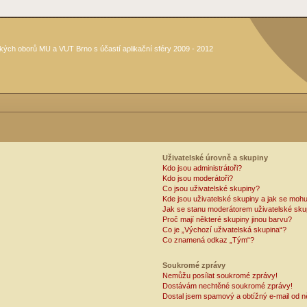
kých oborů MU a VUT Brno s účastí aplikační sféry 2009 - 2012
Uživatelské úrovně a skupiny
Kdo jsou administrátoři?
Kdo jsou moderátoři?
Co jsou uživatelské skupiny?
Kde jsou uživatelské skupiny a jak se mohu
Jak se stanu moderátorem uživatelské sku
Proč mají některé skupiny jinou barvu?
Co je „Výchozí uživatelská skupina“?
Co znamená odkaz „Tým“?
Soukromé zprávy
Nemůžu posílat soukromé zprávy!
Dostávám nechtěné soukromé zprávy!
Dostal jsem spamový a obtížný e-mail od n