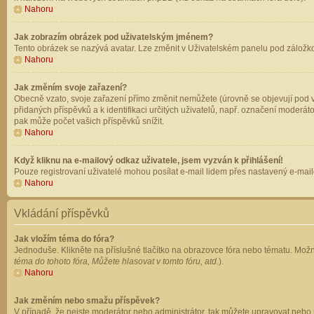
Nahoru
Jak zobrazím obrázek pod uživatelským jménem?
Tento obrázek se nazývá avatar. Lze změnit v Uživatelském panelu pod záložkou 
Nahoru
Jak změním svoje zařazení?
Obecně vzato, svoje zařazení přímo změnit nemůžete (úrovně se objevují pod v
přidaných příspěvků a k identifikaci určitých uživatelů, např. označení moderá
pak může počet vašich příspěvků snížit.
Nahoru
Když kliknu na e-mailový odkaz uživatele, jsem vyzván k přihlášení!
Pouze registrovaní uživatelé mohou posílat e-mail lidem přes nastavený e-mailo
Nahoru
Vkládání příspěvků
Jak vložím téma do fóra?
Jednoduše. Klikněte na příslušné tlačítko na obrazovce fóra nebo tématu. Možn
téma do tohoto fóra, Můžete hlasovat v tomto fóru, atd.
).
Nahoru
Jak změním nebo smažu příspěvek?
V případě, že nejste moderátor nebo administrátor, tak můžete upravovat nebo 