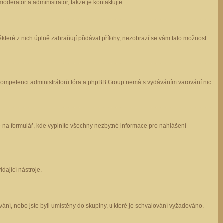
oderátor a administrátor, takže je kontaktujte.
které z nich úplně zabraňují přidávat přílohy, nezobrazí se vám tato možnost
 v kompetenci administrátorů fóra a phpBB Group nemá s vydáváním varování nic
e na formulář, kde vyplníte všechny nezbytné informace pro nahlášení
dající nástroje.
ání, nebo jste byli umístěny do skupiny, u které je schvalování vyžadováno.