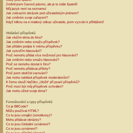
Změnil jsem časové pásmo, ale je to stále špatně!
Můj jazyk není na seznamu!
Jak zobrazím obrázek pod uživatelským jménem?
Jak změním svoje zařazení?
Když kliknu na e-mailový odkaz uživatele, jsem vyzván k přihlášení!
Vkládání příspěvků
Jak vložím téma do fóra?
Jak změním nebo smažu příspěvek?
Jak přidám podpis k mému příspěvku?
Jak vytvořím hlasování?
Proč nemohu přidat více možností pro hlasování?
Jak změním nebo smažu hlasování?
Proč se nemohu dostat k fóru?
Proč nemohu přidávat přílohy?
Proč jsem obdržel varování?
Jak mohu nahlásit příspěvek moderátorům?
K čemu slouží tlačítko „Uložit“ při psaní příspěvků?
Proč musí být můj příspěvek schválen?
Jak mohu oživit svoje téma?
Formátování a typy příspěvků
Co je BBCode?
Můžu používat HTML?
Co to jsou smajlíci (emotikony)?
Mohu přidávat obrázky?
Co to jsou Globální oznámení?
Co to jsou oznámení?