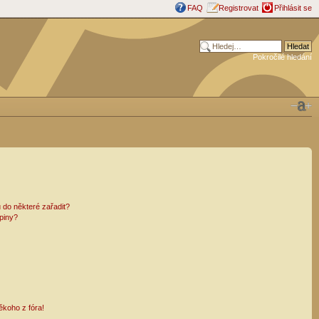
FAQ
Registrovat
Přihlásit se
Pokročilé hledání
 do některé zařadit?
piny?
ěkoho z fóra!