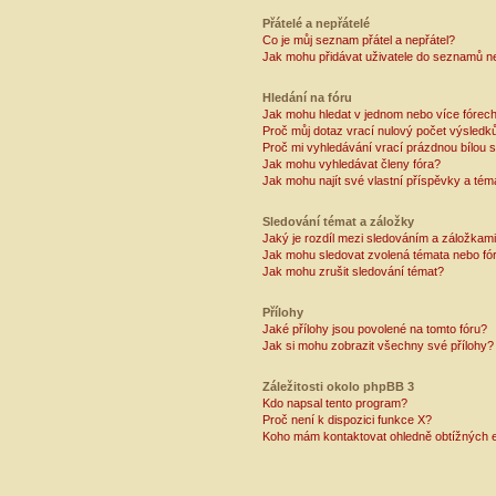
Přátelé a nepřátelé
Co je můj seznam přátel a nepřátel?
Jak mohu přidávat uživatele do seznamů ne
Hledání na fóru
Jak mohu hledat v jednom nebo více fórec
Proč můj dotaz vrací nulový počet výsledk
Proč mi vyhledávání vrací prázdnou bílou s
Jak mohu vyhledávat členy fóra?
Jak mohu najít své vlastní příspěvky a tém
Sledování témat a záložky
Jaký je rozdíl mezi sledováním a záložkam
Jak mohu sledovat zvolená témata nebo fó
Jak mohu zrušit sledování témat?
Přílohy
Jaké přílohy jsou povolené na tomto fóru?
Jak si mohu zobrazit všechny své přílohy?
Záležitosti okolo phpBB 3
Kdo napsal tento program?
Proč není k dispozici funkce X?
Koho mám kontaktovat ohledně obtížných e-