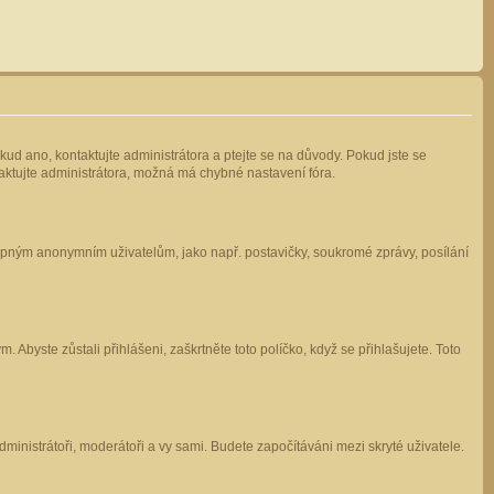
kud ano, kontaktujte administrátora a ptejte se na důvody. Pokud jste se
ntaktujte administrátora, možná má chybné nastavení fóra.
stupným anonymním uživatelům, jako např. postavičky, soukromé zprávy, posílání
 Abyste zůstali přihlášeni, zaškrtněte toto políčko, když se přihlašujete. Toto
administrátoři, moderátoři a vy sami. Budete započítáváni mezi skryté uživatele.