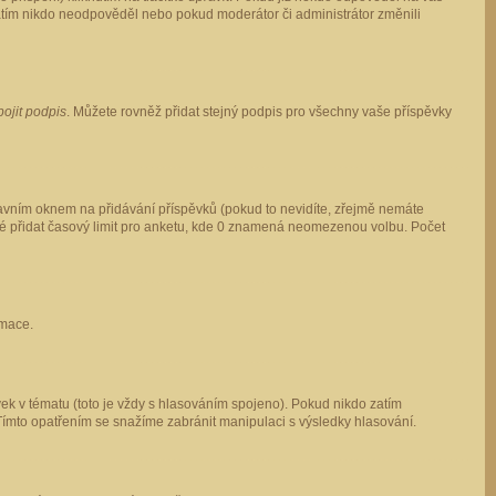
 zatím nikdo neodpověděl nebo pokud moderátor či administrátor změnili
pojit podpis
. Můžete rovněž přidat stejný podpis pro všechny vaše příspěvky
vním oknem na přidávání příspěvků (pokud to nevidíte, zřejmě nemáte
ké přidat časový limit pro anketu, kde 0 znamená neomezenou volbu. Počet
rmace.
ek v tématu (toto je vždy s hlasováním spojeno). Pokud nikdo zatím
Tímto opatřením se snažíme zabránit manipulaci s výsledky hlasování.