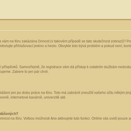
yla vám na fóru zakázána činnost (v takovém případě se tato skutečnost zobrazí)? Po
 zkontrolujte přihlašovací jméno a heslo. Obvykle toto bývá problém a pokud není, ko
ládání příspěvků. Samozřejmě, že registrace vám dá přístup k ostatním službám nedo
čujeme. Zabere to jen pár chvil.
hlášeni jen po dobu práce na fóru. Toto má zabránit zneužití vašeho účtu někým jiným.
ovně, internetové kavárně, univerzitě atd.
ihlášených?
omnost na fóru
. Volbou možnosti
Ano
aktivujete tuto funkci. Online vás uvidí pouze 