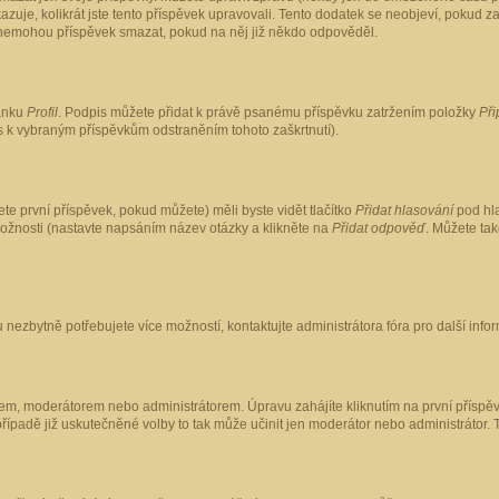
kazuje, kolikrát jste tento příspěvek upravovali. Tento dodatek se neobjeví, pokud
lé nemohou příspěvek smazat, pokud na něj již někdo odpověděl.
ránku
Profil
. Podpis můžete přidat k právě psanému příspěvku zatržením položky
Při
is k vybraným příspěvkům odstraněním tohoto zaškrtnutí).
te první příspěvek, pokud můžete) měli byste vidět tlačítko
Přidat hlasování
pod hla
možnosti (nastavte napsáním název otázky a klikněte na
Přidat odpověď
. Můžete ta
 nezbytně potřebujete více možností, kontaktujte administrátora fóra pro další info
em, moderátorem nebo administrátorem. Úpravu zahájíte kliknutím na první příspěv
ípadě již uskutečněné volby to tak může učinit jen moderátor nebo administrátor. 