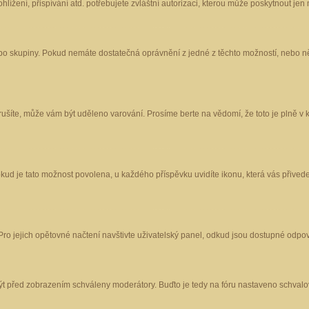
ížení, přispívání atd. potřebujete zvláštní autorizaci, kterou může poskytnout jen m
nebo skupiny. Pokud nemáte dostatečná oprávnění z jedné z těchto možností, nebo ně
porušíte, může vám být uděleno varování. Prosíme berte na vědomí, že toto je plně
okud je tato možnost povolena, u každého příspěvku uvidíte ikonu, která vás přived
o jejich opětovné načtení navštivte uživatelský panel, odkud jsou dostupné odpoví
být před zobrazením schváleny moderátory. Buďto je tedy na fóru nastaveno schvalov