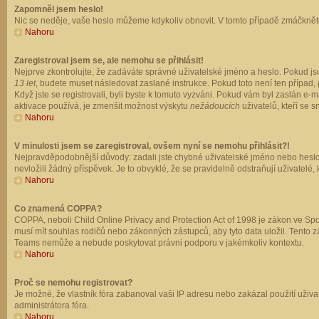
Zapomněl jsem heslo!
Nic se neděje, vaše heslo můžeme kdykoliv obnovit. V tomto případě zmáčkněte
Nahoru
Zaregistroval jsem se, ale nemohu se přihlásit!
Nejprve zkontrolujte, že zadáváte správné uživatelské jméno a heslo. Pokud js
13 let
, budete muset následovat zaslané instrukce. Pokud toto není ten případ, 
Když jste se registrovali, byli byste k tomuto vyzváni. Pokud vám byl zaslán e
aktivace používá, je zmenšit možnost výskytu
nežádoucích
uživatelů, kteří se s
Nahoru
V minulosti jsem se zaregistroval, ovšem nyní se nemohu přihlásit?!
Nejpravděpodobnější důvody: zadali jste chybné uživatelské jméno nebo heslo (z
nevložili žádný příspěvek. Je to obvyklé, že se pravidelně odstraňují uživatelé,
Nahoru
Co znamená COPPA?
COPPA, neboli Child Online Privacy and Protection Act of 1998 je zákon ve Spoj
musí mít souhlas rodičů nebo zákonných zástupců, aby tyto data uložil. Tento zá
Teams nemůže a nebude poskytovat právni podporu v jakémkoliv kontextu.
Nahoru
Proč se nemohu registrovat?
Je možné, že vlastník fóra zabanoval vaši IP adresu nebo zakázal použití uživat
administrátora fóra.
Nahoru