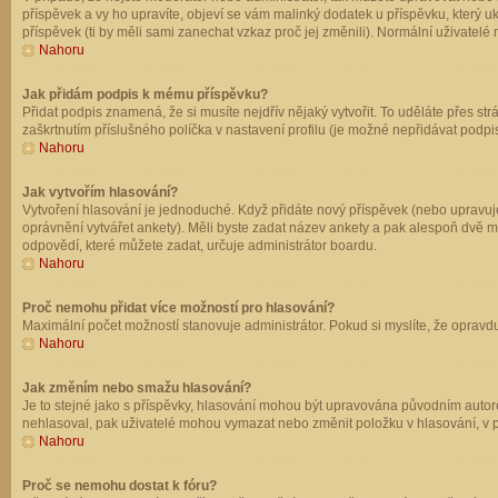
příspěvek a vy ho upravíte, objeví se vám malinký dodatek u příspěvku, který u
příspěvek (ti by měli sami zanechat vzkaz proč jej změnili). Normální uživate
Nahoru
Jak přidám podpis k mému příspěvku?
Přidat podpis znamená, že si musíte nejdřív nějaký vytvořit. To uděláte přes st
zaškrtnutím příslušného políčka v nastavení profilu (je možné nepřidávat podp
Nahoru
Jak vytvořím hlasování?
Vytvoření hlasování je jednoduché. Když přidáte nový příspěvek (nebo upravuje
oprávnění vytvářet ankety). Měli byste zadat název ankety a pak alespoň dvě 
odpovědí, které můžete zadat, určuje administrátor boardu.
Nahoru
Proč nemohu přidat více možností pro hlasování?
Maximální počet možností stanovuje administrátor. Pokud si myslíte, že opravdu
Nahoru
Jak změním nebo smažu hlasování?
Je to stejné jako s příspěvky, hlasování mohou být upravována původním autor
nehlasoval, pak uživatelé mohou vymazat nebo změnit položku v hlasování, v př
Nahoru
Proč se nemohu dostat k fóru?